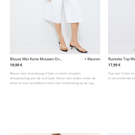
Blouse Met Korte Mouwen En
+ Kleuren
Rustieke Top M
Deelnaden Onder De Borst
19,99 €
17,99 €
Blouse met reverskraag, V-hals en korte mouwen.
Top met V-hals en 
Knoopsluiting aan de voorzijde. Detail met naden onder de
in verschillende k
borst en een verstelbare taille met striksluiting op de rug.
Verkrijgbaar in diverse kleuren.