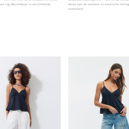
pen rug. Beschikbaar in verschillende
detail aan de voorkant en elastische honin
achterkant.