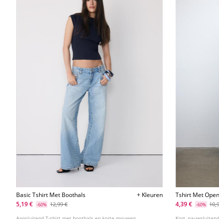
Basic Tshirt Met Boothals
+ Kleuren
Tshirt Met Ope
5,19 €
4,39 €
12,99 €
10,
-60%
-60%
Aansluitend T-shirt met boothals en korte mouwen.
Kort, nauwsluiten