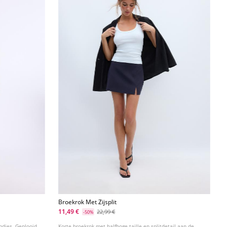
Broekrok Met Zijsplit
11,49 €
22,99 €
-50%
ndjes. Geplooid
Korte broekrok met halfhoge taille en splitdetail aan de