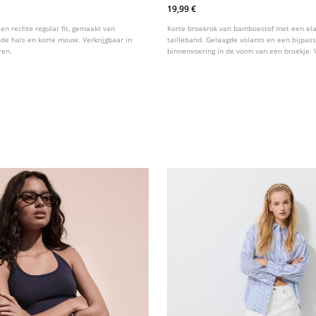
19,99 €
een rechte regular fit, gemaakt van
Korte broekrok van bamboestof met een ela
nde hals en korte mouw. Verkrijgbaar in
tailleband. Gelaagde volants en een bijpas
ren.
binnenvoering in de vorm van een broekje. V
verschillende kleuren.