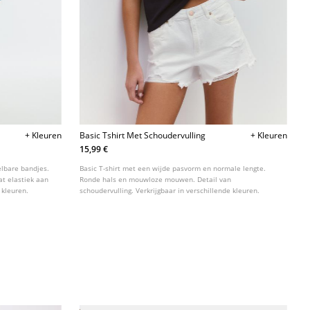
+ Kleuren
Basic Tshirt Met Schoudervulling
+ Kleuren
15,99 €
elbare bandjes.
Basic T-shirt met een wijde pasvorm en normale lengte.
at elastiek aan
Ronde hals en mouwloze mouwen. Detail van
 kleuren.
schoudervulling. Verkrijgbaar in verschillende kleuren.