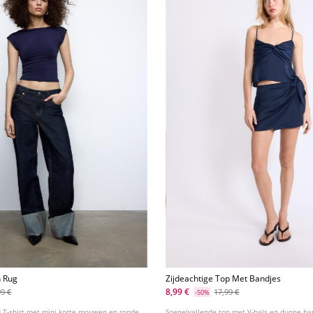
n Rug
Zijdeachtige Top Met Bandjes
8,99 €
99 €
17,99 €
-50%
d T-shirt met mini korte mouwen en ronde
Soepelvallende top met V-hals en dunne ba