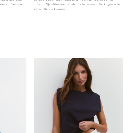
graatstof aan de
zijkant. Zijsluiting met blinde rits in de naad. Verkrijgbaar in
verschillende kleuren.