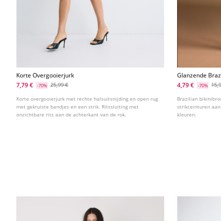
Korte Overgooierjurk
Glanzende Brazi
7,79 €
4,79 €
25,99 €
15,
-70%
-70%
Korte overgooierjurk met rechte halsuitsnijding en open rug
Brazilian bikinibr
met gekruiste bandjes en een strik. Ritssluiting met
strikceinturen aan
onzichtbare rits aan de achterkant van de rok.
kleuren.