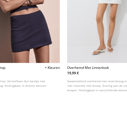
rtop
+ Kleuren
Overhemd Met Linnenlook
19,99 €
ertop. Verstelbaar dun bandje met
Soepelvallend overhemd met reverskraag 
ug. Verkrijgbaar in diverse kleuren.
met manchet met knoop. Sluiting aan de v
knopen. Verkrijgbaar in verschillende kleure