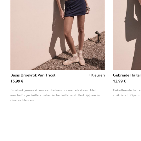
Basis Broekrok Van Tricot
+ Kleuren
Gebreide Halte
15,99 €
12,99 €
Broekrok gemaakt van een katoenmix met elastaan. Met
Getailleerde halt
een halfhoge taille en elastische tailleband. Verkrijgbaar in
strikdetail. Open r
diverse kleuren.