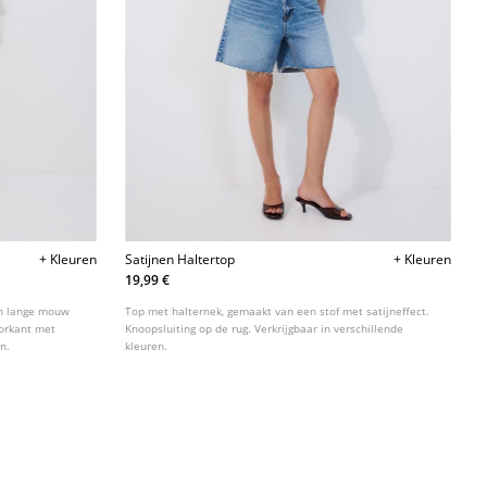
+ Kleuren
Satijnen Haltertop
+ Kleuren
19,99 €
en lange mouw
Top met halternek, gemaakt van een stof met satijneffect.
oorkant met
Knoopsluiting op de rug. Verkrijgbaar in verschillende
n.
kleuren.