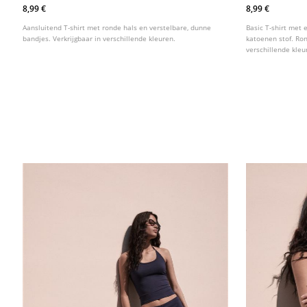
8,99 €
8,99 €
Aansluitend T-shirt met ronde hals en verstelbare, dunne
Basic T-shirt met 
bandjes. Verkrijgbaar in verschillende kleuren.
katoenen stof. Ro
verschillende kleu