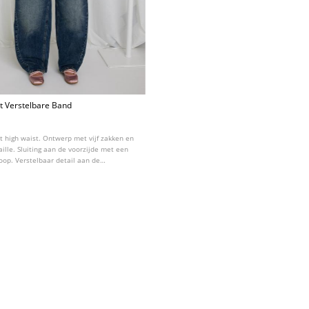
t Verstelbare Band
et high waist. Ontwerp met vijf zakken en
aille. Sluiting aan de voorzijde met een
oop. Verstelbaar detail aan de
jgbaar in diverse kleuren.