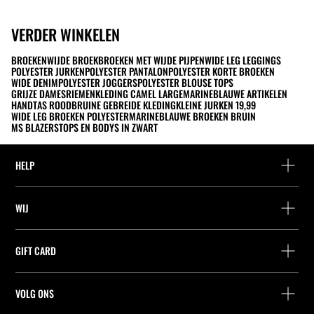
VERDER WINKELEN
BROEKEN
WIJDE BROEK
BROEKEN MET WIJDE PIJPEN
WIDE LEG LEGGINGS
POLYESTER JURKEN
POLYESTER PANTALON
POLYESTER KORTE BROEKEN
WIDE DENIM
POLYESTER JOGGERS
POLYESTER BLOUSE TOPS
GRIJZE DAMESRIEMEN
KLEDING CAMEL LARGE
MARINEBLAUWE ARTIKELEN
HANDTAS ROOD
BRUINE GEBREIDE KLEDING
KLEINE JURKEN 19,99
WIDE LEG BROEKEN POLYESTER
MARINEBLAUWE BROEKEN BRUIN
MS BLAZERS
TOPS EN BODYS IN ZWART
HELP
Hulp en contact
WIJ
Leveringspunt zoeken
Leveringspunt zoeken
Vind je bestelling
GIFT CARD
Zoek een winkel
Retournering als gast
Leveringspunt zoeken
Vennootschap
Vind je ticket
VOLG ONS
Saldo Opvragen
Werk bij Stradivarius
Leveringspunt zoeken