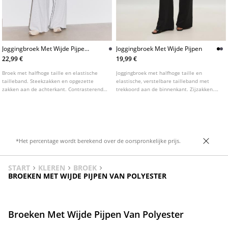
Joggingbroek Met Wijde Pijpen
Joggingbroek Met Wijde Pijpen
En Bies
22,99 €
19,99 €
Broek met halfhoge taille en elastische
Joggingbroek met halfhoge taille en
tailleband. Steekzakken en opgezette
elastische, verstelbare tailleband met
zakken aan de achterkant. Contrasterende
trekkoord aan de binnenkant. Zijzakken.
bies aan de zijkanten. Rechte pijpen.
Wijde, rechte pijpen. Verkrijgbaar in
verschillende kleuren.
*Het percentage wordt berekend over de oorspronkelijke prijs.
START
KLEREN
BROEK
BROEKEN MET WIJDE PIJPEN VAN POLYESTER
Broeken Met Wijde Pijpen Van Polyester