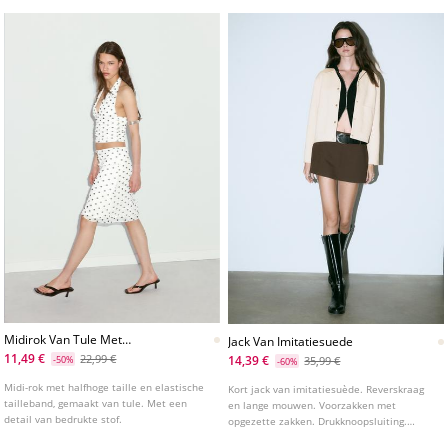
Midirok Van Tule Met
Jack Van Imitatiesuede
Stippenprint
11,49 €
22,99 €
14,39 €
-50%
35,99 €
-60%
Midi-rok met halfhoge taille en elastische
Kort jack van imitatiesuède. Reverskraag
tailleband, gemaakt van tule. Met een
en lange mouwen. Voorzakken met
detail van bedrukte stof.
opgezette zakken. Drukknoopsluiting.
Verkrijgbaar in verschillende kleuren.