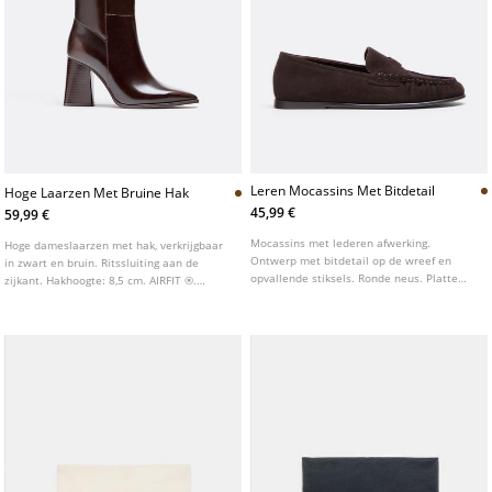
Leren Mocassins Met Bitdetail
Hoge Laarzen Met Bruine Hak
45,99 €
59,99 €
Mocassins met lederen afwerking.
Hoge dameslaarzen met hak, verkrijgbaar
Ontwerp met bitdetail op de wreef en
in zwart en bruin. Ritssluiting aan de
opvallende stiksels. Ronde neus. Platte
zijkant. Hakhoogte: 8,5 cm. AIRFIT ®.
zool. Verkrijgbaar in bruin.
Flexibele technische binnenzool van
latexschuim, ontworpen voor meer
comfort.