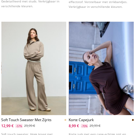
Gedetailleerd met studs. Verkrijgbaar in
effectstof. Verstelbaar met strikbandjes.
verschillende kleuren.
Verkrijgbaar in verschillende kleuren.
Soft Touch Sweater Met Zijrits
Korte Capejurk
12,99 €
8,99 €
29,99 €
29,99 €
-57%
-70%
Soft touch sweater. Hoge kraag met
Korte jurk met een cape-achtige snit en