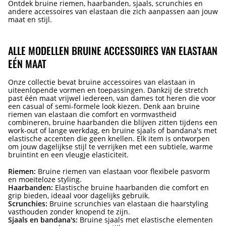
Ontdek bruine riemen, haarbanden, sjaals, scrunchies en
andere accessoires van elastaan die zich aanpassen aan jouw
maat en stijl.
ALLE MODELLEN BRUINE ACCESSOIRES VAN ELASTAAN
EÉN MAAT
Onze collectie bevat bruine accessoires van elastaan in
uiteenlopende vormen en toepassingen. Dankzij de stretch
past één maat vrijwel iedereen, van dames tot heren die voor
een casual of semi-formele look kiezen. Denk aan bruine
riemen van elastaan die comfort en vormvastheid
combineren, bruine haarbanden die blijven zitten tijdens een
work-out of lange werkdag, en bruine sjaals of bandana's met
elastische accenten die geen knellen. Elk item is ontworpen
om jouw dagelijkse stijl te verrijken met een subtiele, warme
bruintint en een vleugje elasticiteit.
Riemen:
Bruine riemen van elastaan voor flexibele pasvorm
en moeiteloze styling.
Haarbanden:
Elastische bruine haarbanden die comfort en
grip bieden, ideaal voor dagelijks gebruik.
Scrunchies:
Bruine scrunchies van elastaan die haarstyling
vasthouden zonder knopend te zijn.
Sjaals en bandana's:
Bruine sjaals met elastische elementen