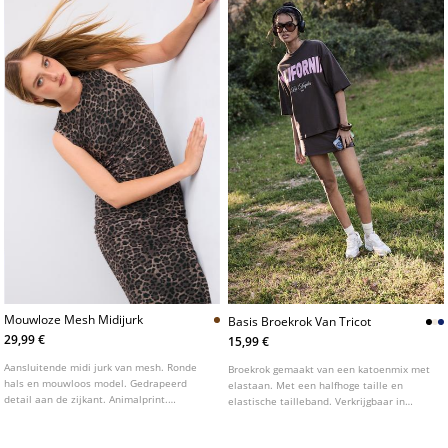
Mouwloze Mesh Midijurk
Basis Broekrok Van Tricot
29,99 €
15,99 €
Aansluitende midi jurk van mesh. Ronde
Broekrok gemaakt van een katoenmix met
hals en mouwloos model. Gedrapeerd
elastaan. Met een halfhoge taille en
detail aan de zijkant. Animalprint.
elastische tailleband. Verkrijgbaar in
Binnenvoering.
diverse kleuren.