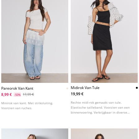
Midirok Van Tule
Pareorok Van Kant
19,99 €
8,99 €
17,99 €
-50%
Rechte midi-rok gemaakt van tule.
Minirok van kant. Met striksluiting.
Elastische tailleband. Voorzien van een
Voorzien van ruches.
binnenvoering. Verkrijgbaar in diverse
kleuren.