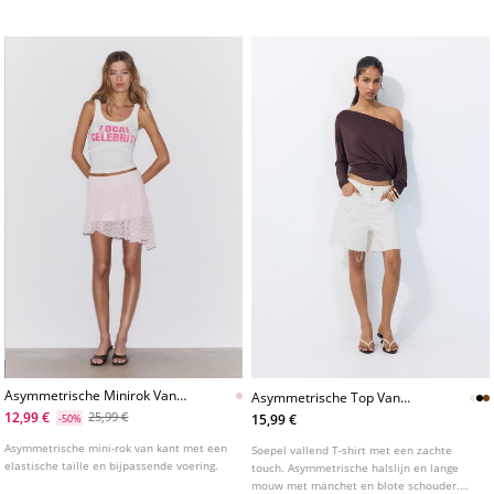
Asymmetrische Minirok Van
Asymmetrische Top Van
Kant
Modal
12,99 €
25,99 €
15,99 €
-50%
Asymmetrische mini-rok van kant met een
Soepel vallend T-shirt met een zachte
elastische taille en bijpassende voering.
touch. Asymmetrische halslijn en lange
mouw met manchet en blote schouder.