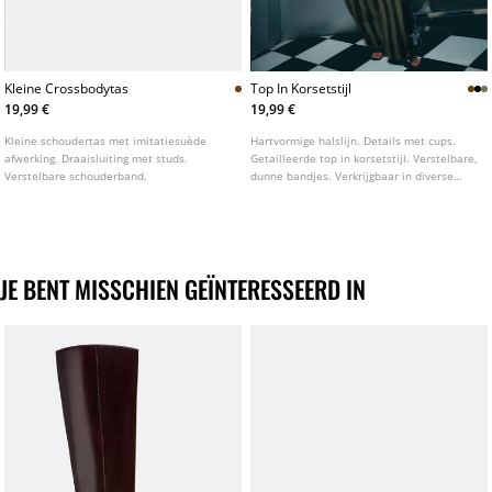
Kleine Crossbodytas
Top In Korsetstijl
19,99 €
19,99 €
Kleine schoudertas met imitatiesuède
Hartvormige halslijn. Details met cups.
afwerking. Draaisluiting met studs.
Getailleerde top in korsetstijl. Verstelbare,
Verstelbare schouderband.
dunne bandjes. Verkrijgbaar in diverse
kleuren.
JE BENT MISSCHIEN GEÏNTERESSEERD IN