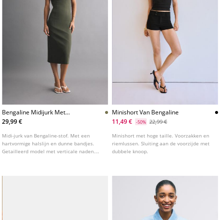
Bengaline Midijurk Met
Minishort Van Bengaline
Bandjes
29,99 €
11,49 €
22,99 €
-50%
Midi-jurk van Bengaline-stof. Met een
Minishort met hoge taille. Voorzakken en
hartvormige halslijn en dunne bandjes.
riemlussen. Sluiting aan de voorzijde met
Getailleerd model met verticale naden.
dubbele knoop.
Verkrijgbaar in diverse kleuren.