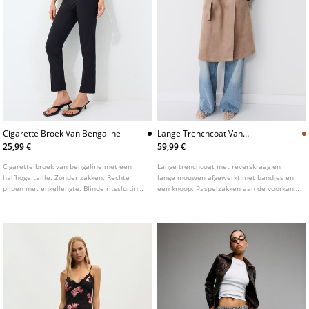
Cigarette Broek Van Bengaline
Lange Trenchcoat Van
Imitatiesuede
25,99 €
59,99 €
Cigarette broek van bengaline met een
Lange trenchcoat met reverskraag en
halfhoge taille. Zonder zakken. Rechte
lange mouwen afgewerkt met bandjes en
pijpen met enkellengte. Blinde ritssluiting
een knoop. Paspelzakken aan de voorkant.
aan de zijkant. Voorzien van subtiele
Detail van bandjes op de schouder.
stiknaden aan de voorzijde.
Gekruiste sluiting aan de voorkant met
knopen en een ceintuur van dezelfde stof.