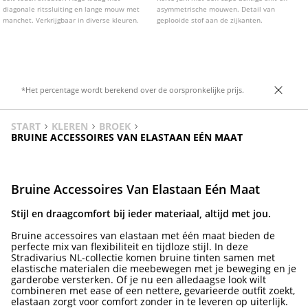
diagonale ritssluiting en lange mouw met
asymmetrische mouwen. Detail van
manchet. Verkrijgbaar in diverse kleuren.
geplooide stof aan de zijkanten.
*Het percentage wordt berekend over de oorspronkelijke prijs.
START
KLEREN
BROEK
BRUINE ACCESSOIRES VAN ELASTAAN EÉN MAAT
Bruine Accessoires Van Elastaan Eén Maat
Stijl en draagcomfort bij ieder materiaal, altijd met jou.
Bruine accessoires van elastaan met één maat bieden de
perfecte mix van flexibiliteit en tijdloze stijl. In deze
Stradivarius NL-collectie komen bruine tinten samen met
elastische materialen die meebewegen met je beweging en je
garderobe versterken. Of je nu een alledaagse look wilt
combineren met ease of een nettere, gevarieerde outfit zoekt,
elastaan zorgt voor comfort zonder in te leveren op uiterlijk.