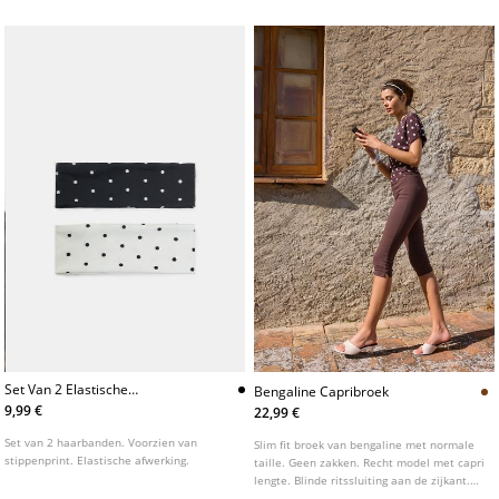
Set Van 2 Elastische
Bengaline Capribroek
Haarbanden Met Stippenprint
9,99 €
22,99 €
Set van 2 haarbanden. Voorzien van
Slim fit broek van bengaline met normale
stippenprint. Elastische afwerking.
taille. Geen zakken. Recht model met capri
lengte. Blinde ritssluiting aan de zijkant.
Gedetailleerd met stiksels.