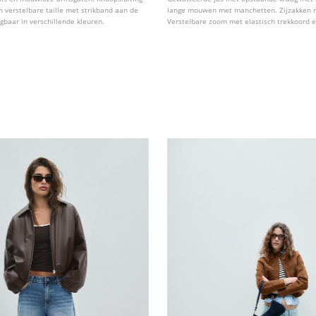
 verstelbare taille met strikband aan de
lange mouwen met manchetten. Zijzakken me
jgbaar in verschillende kleuren.
Verstelbare zoom met elastisch trekkoord e
Sluiting aan de voorkant met rits. Verkrijgba
verschillende kleuren.