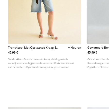
Trenchcoat Met Opstaande Kraag En
+ Kleuren
Gewatteerd Bo
Leereffect
Leereffect
45,99 €
45,99 €
Steekzakken. Double breasted knoopsluiting aan de
Gewatteerd bomber
voorzijde en een bijpassende ceintuur. Korte trenchcoat
Reverskraag en l
met leereffect. Opstaande kraag en lange mouwen
Zijzakken. Elastis
afgewerkt met een lusje en knoop. Verkrijgbaar in diverse
kleuren.