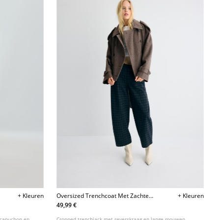
+ Kleuren
Oversized Trenchcoat Met Zachte
+ Kleuren
Touch
49,99 €
 capuchon en
Cropped trenchjack met reverskraag en lange mouwen.