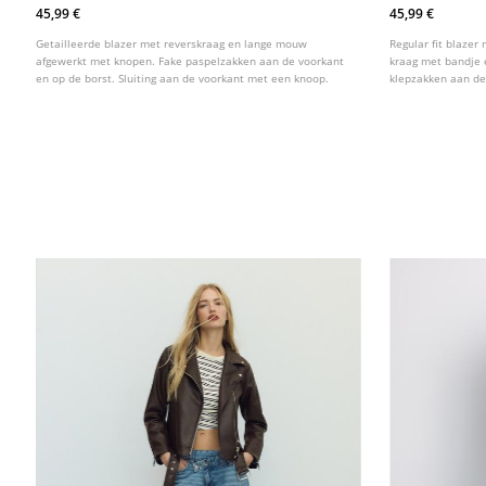
45,99 €
45,99 €
Getailleerde blazer met reverskraag en lange mouw
Regular fit blazer
afgewerkt met knopen. Fake paspelzakken aan de voorkant
kraag met bandje
en op de borst. Sluiting aan de voorkant met een knoop.
klepzakken aan d
knoopsluiting.