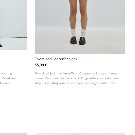
Oversized Leereffect Jack
55,99 €
 voering.
Oversized jack met leereffect. Opstaande kraag en lange
 Zijzakken.
mouw. Zoom met ballon effect. Opgezette voorzakken met
huiver.
klep. Ritssluiting aan de voorzijde, verborgen onder een
overslag. Details met epauletten op de schouders.