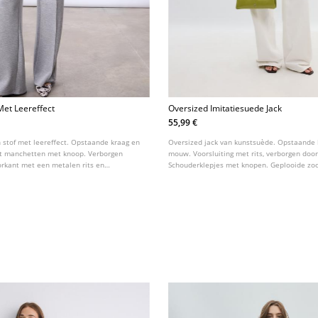
Met Leereffect
Oversized Imitatiesuede Jack
55,99 €
n stof met leereffect. Opstaande kraag en
Oversized jack van kunstsuède. Opstaande 
 manchetten met knoop. Verborgen
mouw. Voorsluiting met rits, verborgen door
orkant met een metalen rits en
Schouderklepjes met knopen. Geplooide zo
voorzakken met klep.