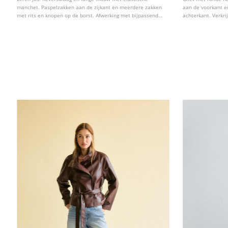
manchet. Paspelzakken aan de zijkant en meerdere zakken
aan de voorkant en
met rits en knopen op de borst. Afwerking met bijpassende
achterkant. Verkri
ribgebreide stof. Ritssluiting aan de voorkant.