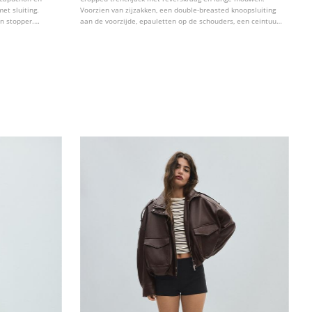
t sluiting.
Voorzien van zijzakken, een double-breasted knoopsluiting
n stopper.
aan de voorzijde, epauletten op de schouders, een ceintuur
ar in
van dezelfde stof en riempjes bij de manchetten.
Verkrijgbaar in diverse kleuren.