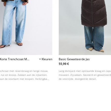
 Korte Trenchcoat Met
+ Kleuren
Basic Gewatteerde Jas
55,99 €
enchcoat met reverskraag en lange mouw,
Lang donsjack met opstaande kraag en cap
 lus en knoop. Zakken aan de zijkanten.
mouwen. Zijzakken. Gevoerd en gewatteerd.
 aan de voorkant met knopen. Verkrijgbaar
de voorzijde. doorgestikt detail.
leuren.