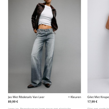
Jas Met Ribdetails Van Leer
+ Kleuren
Gilet Met Knop
89,99 €
17,99 €
Leren jas. Reverskraag en lange mouw met elastische
Gilet met ronde h