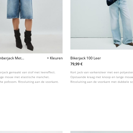
mberjack Met
+ Kleuren
Bikerjack 100 Leer
79,99 €
jack gemaakt van stof met leereffect.
Kort jack van varkensleer met een polyester
ange mouw met elastische manchet.
Opstaande kraag met knoop en lange mouw.
che pofzoom. Ritssluiting aan de voorkant.
Ritssluiting aan de voorkant met dubbele sc