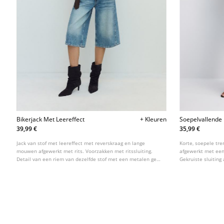
Bikerjack Met Leereffect
+ Kleuren
Soepelvallende
Ceintuur
39,99 €
35,99 €
Jack van stof met leereffect met reverskraag en lange
Korte, soepele tr
mouwen afgewerkt met rits. Voorzakken met ritssluiting.
afgewerkt met een
Detail van een riem van dezelfde stof met een metalen gesp
Gekruiste sluiting
aan de voorkant. Dubbele ritssluiting van metaal aan de
in verschillende k
voorkant.