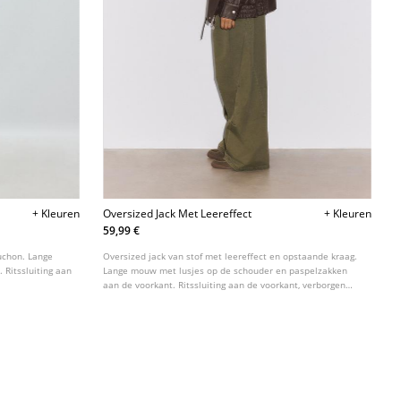
+ Kleuren
Oversized Jack Met Leereffect
+ Kleuren
59,99 €
uchon. Lange
Oversized jack van stof met leereffect en opstaande kraag.
 Ritssluiting aan
Lange mouw met lusjes op de schouder en paspelzakken
aan de voorkant. Ritssluiting aan de voorkant, verborgen
door een overslag. Onderkant met elastiek en een
bijpassende riem.