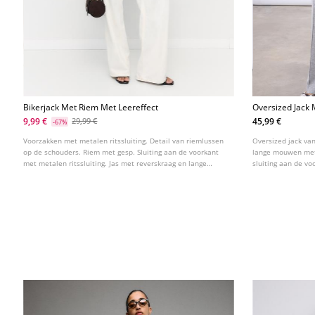
Bikerjack Met Riem Met Leereffect
Oversized Jack 
9,99 €
45,99 €
29,99 €
-67%
Voorzakken met metalen ritssluiting. Detail van riemlussen
Oversized jack va
op de schouders. Riem met gesp. Sluiting aan de voorkant
lange mouwen met
met metalen ritssluiting. Jas met reverskraag en lange
sluiting aan de vo
mouw. Regular fit.
drukknopen.