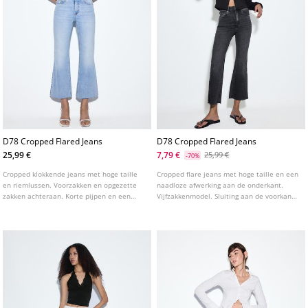
D78 Cropped Flared Jeans
D78 Cropped Flared Jeans
25,99 €
7,79 €
25,99 €
-70%
Cropped klokkende jeans met hoge taille
Cropped flare jeans met hoge taille en een
en riemlussen. Voorzakken en opgezette
naadloze afwerking aan de onderkant.
zakken achteraan. Korte pijpen en een
Vijfzakkenmodel. Sluiting aan de voorkant
gerafelde zoom. Sluiting aan de voorkant
met ritssluiting en metalen knoop. Taille:
met rits en metalen knoop. Verkrijgbaar in
Hoge taille, tot aan de navel Stof: Elastisch
verschillende kleuren.
Pasvorm: Aansluitend op de heupen en
dijen, klokkend bij de enkels