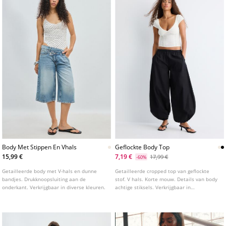
Body Met Stippen En Vhals
Geflockte Body Top
15,99 €
7,19 €
17,99 €
-60%
Getailleerde body met V-hals en dunne
Getailleerde cropped top van geflockte
bandjes. Drukknoopsluiting aan de
stof. V hals. Korte mouw. Details van body
onderkant. Verkrijgbaar in diverse kleuren.
achtige stiksels. Verkrijgbaar in
verschillende kleuren.