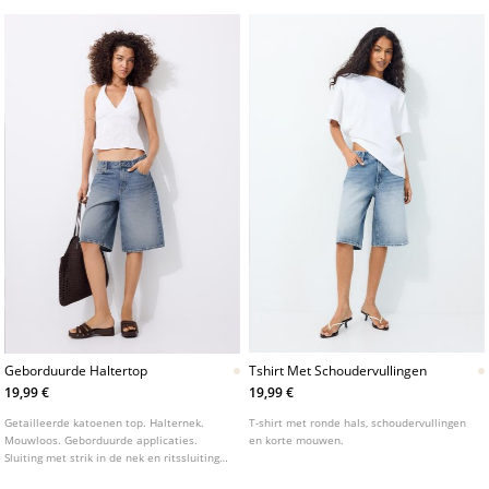
Geborduurde Haltertop
Tshirt Met Schoudervullingen
19,99 €
19,99 €
Getailleerde katoenen top. Halternek.
T-shirt met ronde hals, schoudervullingen
Mouwloos. Geborduurde applicaties.
en korte mouwen.
Sluiting met strik in de nek en ritssluiting
aan de zijkant. Verkrijgbaar in