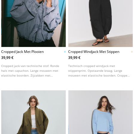
Cropped Jack Met Plooien
Cropped Windjack Met Stippen
39,99 €
39,99 €
Cropped jack van technische stof. Ronde
Technisch cropped windjack met
hals met capuchon. Lange mouwen met
stippenprint. Opstaande kraag. Lange
elastische boorden. Zijzakken met
mouwen met elastische boorden. Cropped
ritssluiting. Sluiting aan de voorzijde met
model. Ritssluiting aan de voorzijde.
een blinde ritssluiting onder een overslag
Gedetailleerd met contrasterende biesjes.
met drukknopen. Met geplooid detail aan
de zoom.