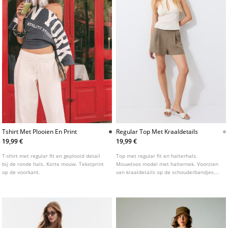
Tshirt Met Plooien En Print
Regular Top Met Kraaldetails
19,99 €
19,99 €
T-shirt met regular fit en geplooid detail
Top met regular fit en halterhals.
bij de ronde hals. Korte mouw. Tekstprint
Mouwloos model met halternek. Voorzien
op de voorkant.
van kraaldetails op de schouderbandjes.
Gemaakt van een gestructureerde stof en
afgewerkt met een striksluiting op de rug.