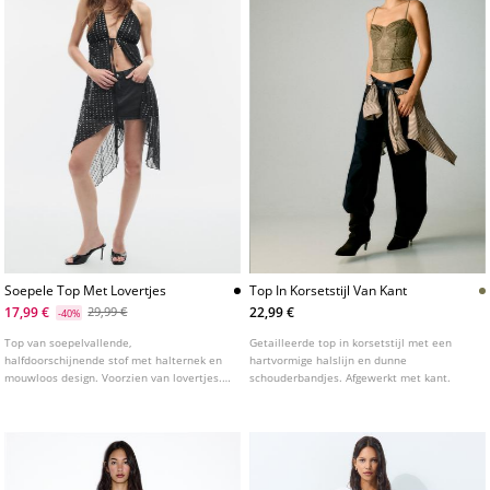
Soepele Top Met Lovertjes
Top In Korsetstijl Van Kant
17,99 €
22,99 €
29,99 €
-40%
Top van soepelvallende,
Getailleerde top in korsetstijl met een
halfdoorschijnende stof met halternek en
hartvormige halslijn en dunne
mouwloos design. Voorzien van lovertjes.
schouderbandjes. Afgewerkt met kant.
Asymmetrische zoom. Striksluiting op de
rug.