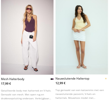
kleuren.
Nauwsluitende Haltertop
Mesh Halterbody
12,99 €
17,99 €
Top gemaakt van een katoenmix met een
Getailleerde body met halternek en V-hals.
nauwsluitende pasvorm, V-hals en
Gemaakt van mesh. Met open rug en
halternek. Mouwloos model met
drukknoopsluiting onderaan. Verkrijgbaar
strikdetail.
in diverse kleuren.