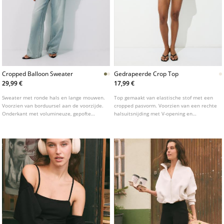
Cropped Balloon Sweater
Gedrapeerde Crop Top
29,99 €
17,99 €
Sweater met ronde hals en lange mouwen.
Top gemaakt van elastische stof met een
Voorzien van borduursel aan de voorzijde.
cropped pasvorm. Voorzien van een rechte
Onderkant met volumineuze, gepofte
halsuitsnijding met V-opening en
zoom. Verkrijgbaar in verschillende
mouwloos ontwerp. De gehele top is
kleuren.
afgewerkt met een gedrapeerd detail.