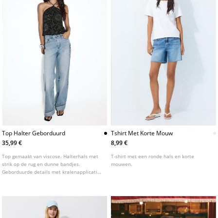
Top Halter Geborduurd
Tshirt Met Korte Mouw
35,99 €
8,99 €
Top gemaakt van viscose. Halterhals met
T-shirt met een ronde hals en korte
strik op de rug en dunne bandjes.
mouwen.
Geborduurde details met kralenapplicatie.
Golvende zoom.