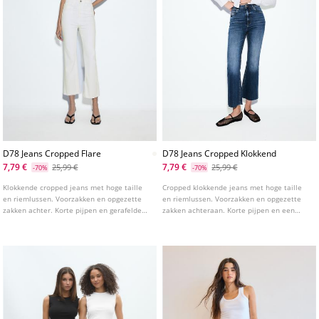
D78 Jeans Cropped Flare
D78 Jeans Cropped Klokkend
7,79 €
7,79 €
25,99 €
25,99 €
-70%
-70%
Klokkende cropped jeans met hoge taille
Cropped klokkende jeans met hoge taille
en riemlussen. Voorzakken en opgezette
en riemlussen. Voorzakken en opgezette
zakken achter. Korte pijpen en gerafelde
zakken achteraan. Korte pijpen en een
zoom. Sluiting aan de voorkant met rits en
gerafelde zoom. Sluiting aan de voorkant
studs.
met rits en metalen knoop. Verkrijgbaar in
verschillende kleuren.