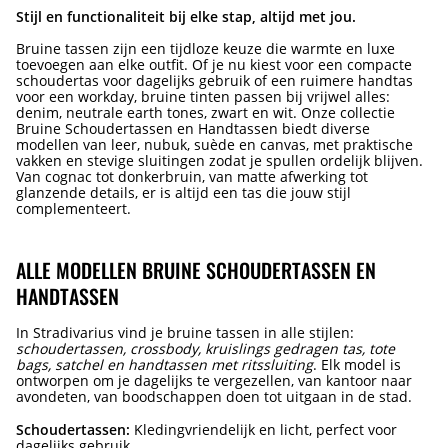
Stijl en functionaliteit bij elke stap, altijd met jou.
Bruine tassen zijn een tijdloze keuze die warmte en luxe
toevoegen aan elke outfit. Of je nu kiest voor een compacte
schoudertas voor dagelijks gebruik of een ruimere handtas
voor een workday, bruine tinten passen bij vrijwel alles:
denim, neutrale earth tones, zwart en wit. Onze collectie
Bruine Schoudertassen en Handtassen biedt diverse
modellen van leer, nubuk, suède en canvas, met praktische
vakken en stevige sluitingen zodat je spullen ordelijk blijven.
Van cognac tot donkerbruin, van matte afwerking tot
glanzende details, er is altijd een tas die jouw stijl
complementeert.
ALLE MODELLEN BRUINE SCHOUDERTASSEN EN
HANDTASSEN
In Stradivarius vind je bruine tassen in alle stijlen:
schoudertassen, crossbody, kruislings gedragen tas, tote
bags, satchel en handtassen met ritssluiting
. Elk model is
ontworpen om je dagelijks te vergezellen, van kantoor naar
avondeten, van boodschappen doen tot uitgaan in de stad.
Schoudertassen:
Kledingvriendelijk en licht, perfect voor
dagelijks gebruik.