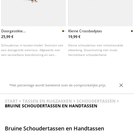
Doorgestikte
Kleine Crossbodytas
Bucketschoudertas
25,99 €
19,99 €
Schoudertas in bucket-model. Voorzien van
Kleine schoudertas met imitatiesuède
een doorgestikt exterieur. Afgewerkt met
afwerking. Draaisluiting met studs.
een verstelbare koordsluiting en een
Verstelbare schouderband.
schouderhengsel van metalen schakels.
*Het percentage wordt berekend over de oorspronkelijke prijs.
START
TASSEN EN RUGZAKKEN
SCHOUDERTASSEN
BRUINE SCHOUDERTASSEN EN HANDTASSEN
Bruine Schoudertassen en Handtassen