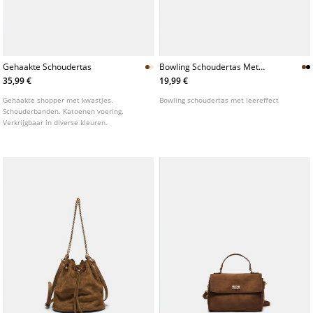
Gehaakte Schoudertas
Bowling Schoudertas Met
Leereffect
35,99 €
19,99 €
Gehaakte shopper met kwastjes.
Bowling schoudertas met leereffect
Schouderbanden. Katoenen voering.
Verkrijgbaar in diverse kleuren.