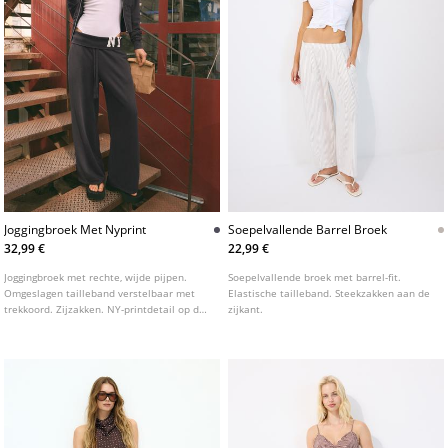
Joggingbroek Met Nyprint
Soepelvallende Barrel Broek
32,99 €
22,99 €
Joggingbroek met rechte, wijde pijpen.
Soepelvallende broek met barrel-fit.
Omgeslagen tailleband verstelbaar met
Elastische tailleband. Steekzakken aan de
trekkoord. Zijzakken. NY-printdetail op de
zijkant.
taille.