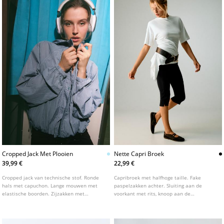
Cropped Jack Met Plooien
Nette Capri Broek
39,99 €
22,99 €
Cropped jack van technische stof. Ronde
Capribroek met halfhoge taille. Fake
hals met capuchon. Lange mouwen met
paspelzakken achter. Sluiting aan de
elastische boorden. Zijzakken met
voorkant met rits, knoop aan de
ritssluiting. Sluiting aan de voorzijde met
binnenkant en metalen haak.
een blinde ritssluiting onder een overslag
met drukknopen. Met geplooid detail aan