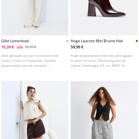
Gilet Linnenlook
Hoge Laarzen Met Bruine Hak
10,39 €
59,99 €
25,99 €
-60%
Gilet gemaakt van een viscosemix met
Hoge dameslaarzen met hak, verkrijgbaar
linnen. V-hals en mouwloos. Imitatie
in zwart en bruin. Ritssluiting aan de
paspelzakken aan de voorkant.
zijkant. Hakhoogte: 8,5 cm. AIRFIT ®.
Knoopsluiting aan de voorkant.
Flexibele technische binnenzool van
latexschuim, ontworpen voor meer
comfort.