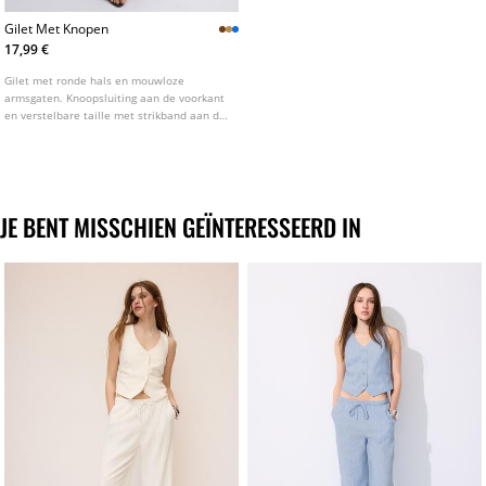
Gilet Met Knopen
17,99 €
Gilet met ronde hals en mouwloze
armsgaten. Knoopsluiting aan de voorkant
en verstelbare taille met strikband aan de
achterkant. Verkrijgbaar in verschillende
kleuren.
JE BENT MISSCHIEN GEÏNTERESSEERD IN