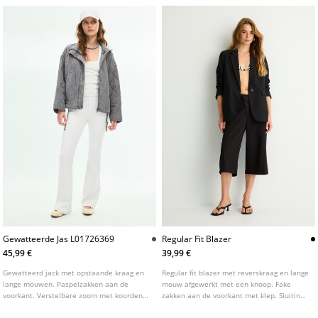
Sierstiksels. Elastische zoom.
Gewatteerde Jas L01726369
Regular Fit Blazer
45,99 €
39,99 €
Gewatteerd jack met opstaande kraag en
Regular fit blazer met reverskraag en lange
lange mouwen. Paspelzakken aan de
mouw afgewerkt met een knoop. Fake
voorkant. Verstelbare zoom met koorden.
zakken aan de voorkant met klep. Sluiting
Ritssluiting aan de voorkant, verborgen
aan de voorkant met knoop. Verkrijgbaar