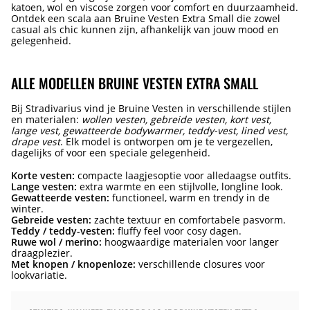
katoen, wol en viscose zorgen voor comfort en duurzaamheid.
Ontdek een scala aan Bruine Vesten Extra Small die zowel
casual als chic kunnen zijn, afhankelijk van jouw mood en
gelegenheid.
ALLE MODELLEN BRUINE VESTEN EXTRA SMALL
Bij Stradivarius vind je Bruine Vesten in verschillende stijlen
en materialen:
wollen vesten, gebreide vesten, kort vest,
lange vest, gewatteerde bodywarmer, teddy-vest, lined vest,
drape vest
. Elk model is ontworpen om je te vergezellen,
dagelijks of voor een speciale gelegenheid.
Korte vesten:
compacte laagjesoptie voor alledaagse outfits.
Lange vesten:
extra warmte en een stijlvolle, longline look.
Gewatteerde vesten:
functioneel, warm en trendy in de
winter.
Gebreide vesten:
zachte textuur en comfortabele pasvorm.
Teddy / teddy-vesten:
fluffy feel voor cosy dagen.
Ruwe wol / merino:
hoogwaardige materialen voor langer
draagplezier.
Met knopen / knopenloze:
verschillende closures voor
lookvariatie.