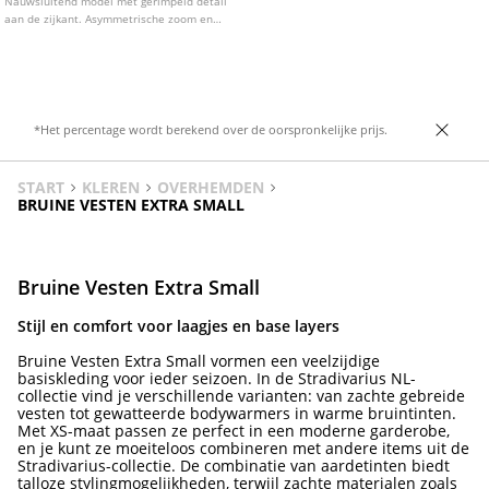
Nauwsluitend model met gerimpeld detail
aan de zijkant. Asymmetrische zoom en
ruitjesprint.
*Het percentage wordt berekend over de oorspronkelijke prijs.
START
KLEREN
OVERHEMDEN
BRUINE VESTEN EXTRA SMALL
Bruine Vesten Extra Small
Stijl en comfort voor laagjes en base layers
Bruine Vesten Extra Small vormen een veelzijdige
basiskleding voor ieder seizoen. In de Stradivarius NL-
collectie vind je verschillende varianten: van zachte gebreide
vesten tot gewatteerde bodywarmers in warme bruintinten.
Met XS-maat passen ze perfect in een moderne garderobe,
en je kunt ze moeiteloos combineren met andere items uit de
Stradivarius-collectie. De combinatie van aardetinten biedt
talloze stylingmogelijkheden, terwijl zachte materialen zoals