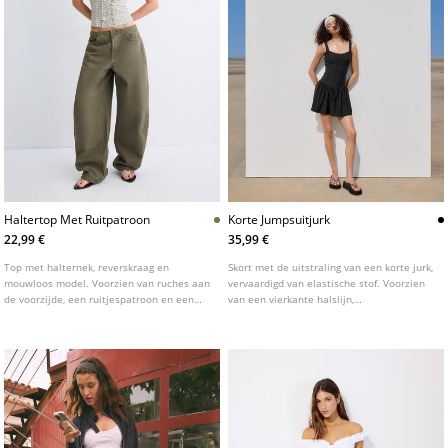
Haltertop Met Ruitpatroon
Korte Jumpsuitjurk
22,99 €
35,99 €
Top met halternek, reverskraag en
Skort met de uitstraling van een korte jurk,
mouwloos model. Voorzien van ruches aan
vervaardigd van elastische stof. Voorzien
de voorzijde, een ruitjespatroon en een
van een vierkante halslijn,
knoopsluiting aan de voorzijde.
schouderbandjes en een getailleerde top.
Gedetailleerd met een uitlopende rok.