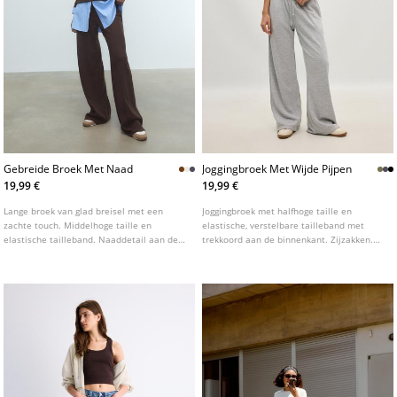
Gebreide Broek Met Naad
Joggingbroek Met Wijde Pijpen
19,99 €
19,99 €
Lange broek van glad breisel met een
Joggingbroek met halfhoge taille en
zachte touch. Middelhoge taille en
elastische, verstelbare tailleband met
elastische tailleband. Naaddetail aan de
trekkoord aan de binnenkant. Zijzakken.
voorkant. Rechte pijpen. Verkrijgbaar in
Wijde, rechte pijpen. Verkrijgbaar in
verschillende kleuren.
verschillende kleuren.