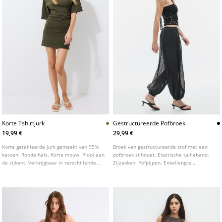
Korte Tshirtjurk
Gestructureerde Pofbroek
19,99 €
29,99 €
Korte getailleerde jurk gemaakt van 95%
Broek van gestructureerde stof met een
katoen. Ronde hals. Korte mouw. Plooi aan
pofbroek silhouet. Elastische tailleband.
de zijkant. Verkrijgbaar in verschillende
Zijzakken. Pofpijpen. Enkellengte.
kleuren.
Elastische zoom.