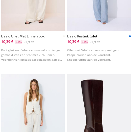
Basic Gilet Met Linnenlook
Basic Rustiek Gilet
10,39 €
10,39 €
25,99 €
25,99 €
-60%
-60%
Kort gilet met V-hals en mouwloos design,
Gilet met V-hals en mouwopeningen.
gemaakt van een stof met 20% linnen.
Paspelzakken aan de voorkant.
Voorzien van imitatiepaspelzakken aan de
Knoopsluiting aan de voorkant.
voorkant. Knoopsluiting aan de voorkant.