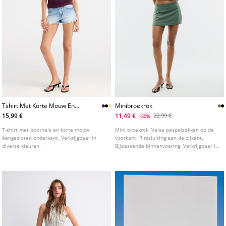
Tshirt Met Korte Mouw En
Minibroekrok
Boothals
15,99 €
11,49 €
22,99 €
-50%
T-shirt met boothals en korte mouw.
Mini broekrok. Valse paspelzakken op de
Aangesloten onderkant. Verkrijgbaar in
voorkant. Ritssluiting aan de zijkant.
diverse kleuren.
Bijpassende binnenvoering. Verkrijgbaar in
verschillende kleuren.