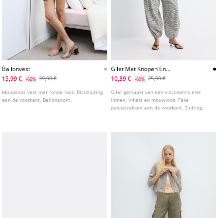
Ballonvest
Gilet Met Knopen En
Linnenlook
15,99 €
10,39 €
39,99 €
25,99 €
-60%
-60%
Mouwloos vest met ronde hals. Ritssluiting
Gilet gemaakt van een viscosemix met
aan de voorkant. Ballonzoom.
linnen. V-hals en mouwloos. Fake
paspelzakken aan de voorkant. Sluiting
aan de voorkant met knopen.