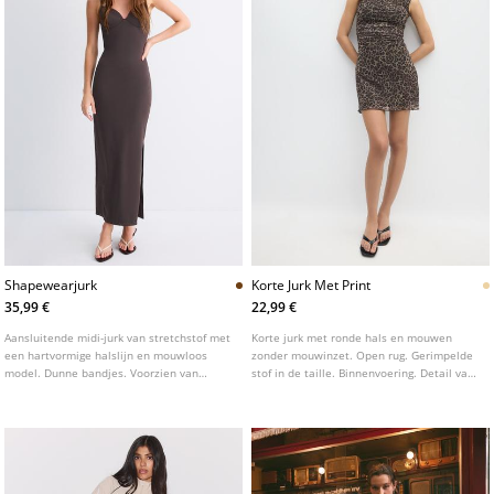
Shapewearjurk
Korte Jurk Met Print
35,99 €
22,99 €
Aansluitende midi-jurk van stretchstof met
Korte jurk met ronde hals en mouwen
een hartvormige halslijn en mouwloos
zonder mouwinzet. Open rug. Gerimpelde
model. Dunne bandjes. Voorzien van
stof in de taille. Binnenvoering. Detail van
voorgevormde cups.
stof met dierenprint.