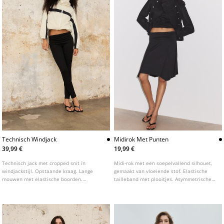
Technisch Windjack
Midirok Met Punten
39,99 €
19,99 €
Technisch jack met cropped snit in
Midi-rok met een soepelvallend silhouet,
windjackstijl. Opstaande kraag. Lange
gemaakt van vloeiende stof. Elastische
mouwen met elastische boorden.
tailleband met plooitjes. Asymmetrische
Zijzakken. Ritssluiting aan de voorzijde.
zoom met punten.
Zoom met elastiek voor een pofeffect.