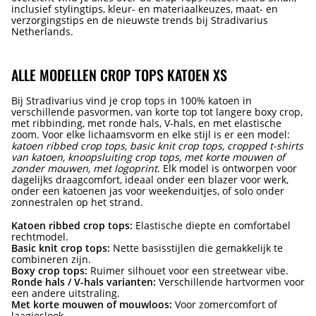
inclusief stylingtips, kleur- en materiaalkeuzes, maat- en
verzorgingstips en de nieuwste trends bij Stradivarius
Netherlands.
ALLE MODELLEN CROP TOPS KATOEN XS
Bij Stradivarius vind je crop tops in 100% katoen in
verschillende pasvormen, van korte top tot langere boxy crop,
met ribbinding, met ronde hals, V-hals, en met elastische
zoom. Voor elke lichaamsvorm en elke stijl is er een model:
katoen ribbed crop tops, basic knit crop tops, cropped t-shirts
van katoen, knoopsluiting crop tops, met korte mouwen of
zonder mouwen, met logoprint
. Elk model is ontworpen voor
dagelijks draagcomfort, ideaal onder een blazer voor werk,
onder een katoenen jas voor weekenduitjes, of solo onder
zonnestralen op het strand.
Katoen ribbed crop tops:
Elastische diepte en comfortabel
rechtmodel.
Basic knit crop tops:
Nette basisstijlen die gemakkelijk te
combineren zijn.
Boxy crop tops:
Ruimer silhouet voor een streetwear vibe.
Ronde hals / V-hals varianten:
Verschillende hartvormen voor
een andere uitstraling.
Met korte mouwen of mouwloos:
Voor zomercomfort of
laagjeslook.