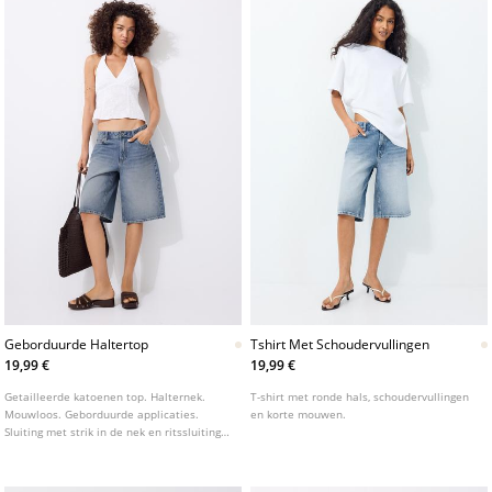
Geborduurde Haltertop
Tshirt Met Schoudervullingen
19,99 €
19,99 €
Getailleerde katoenen top. Halternek.
T-shirt met ronde hals, schoudervullingen
Mouwloos. Geborduurde applicaties.
en korte mouwen.
Sluiting met strik in de nek en ritssluiting
aan de zijkant. Verkrijgbaar in
verschillende kleuren.