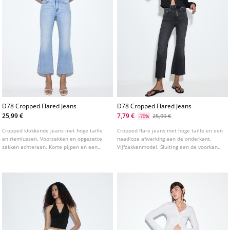
D78 Cropped Flared Jeans
D78 Cropped Flared Jeans
25,99 €
7,79 €
25,99 €
-70%
Cropped klokkende jeans met hoge taille
Cropped flare jeans met hoge taille en een
en riemlussen. Voorzakken en opgezette
naadloze afwerking aan de onderkant.
zakken achteraan. Korte pijpen en een
Vijfzakkenmodel. Sluiting aan de voorkant
gerafelde zoom. Sluiting aan de voorkant
met ritssluiting en metalen knoop. Taille:
met rits en metalen knoop. Verkrijgbaar in
Hoge taille, tot aan de navel Stof: Elastisch
verschillende kleuren.
Pasvorm: Aansluitend op de heupen en
dijen, klokkend bij de enkels