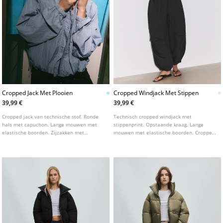
Cropped Jack Met Plooien
Cropped Windjack Met Stippen
39,99 €
39,99 €
Cropped jack van technische stof. Ronde
Technisch cropped windjack met
hals met capuchon. Lange mouwen met
stippenprint. Opstaande kraag. Lange
elastische boorden. Zijzakken met
mouwen met elastische boorden. Cropped
ritssluiting. Sluiting aan de voorzijde met
model. Ritssluiting aan de voorzijde.
een blinde ritssluiting onder een overslag
Gedetailleerd met contrasterende biesjes.
met drukknopen. Met geplooid detail aan
de zoom.