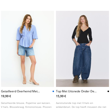
kleuren.
een rechte regular fit, gemaakt van
katoenen stof. Ronde hals en korte mouw.
Getailleerd Overhemd Met
Top Met Uitsnede Onder De
Plooien En Kimonomouwen
Borst
19,99 €
15,99 €
Getailleerde blouse. Popeline van katoen.
Aansluitende top met V-hals en
V hals. Blousekraag. Kimonomouw. Plooien
wikkeldetail. De top heeft mouwen die net