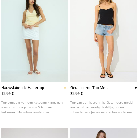
Nauwsluitende Haltertop
Getailleerde Top Met
Hartvormige Hals
12,99 €
22,99 €
Top gemaakt van een katoenmix met een
Top van een katoenmix. Getailleerd model
nauwsluitende pasvorm, V-hals en
met een hartvormige halslijn, dunne
halternek. Mouwloos model met
schouderbandjes en een rechte onderkant.
strikdetail.