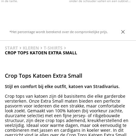
in de taille.
onder de schouder vallen en een subtiele
uitsnede onder de borst. Verkrijgbaar in
diverse kleuren.
*Het percentage wordt berekend over de oorspronkelijke prijs.
START
KLEREN
T-SHIRTS
CROP TOPS KATOEN EXTRA SMALL
Crop Tops Katoen Extra Small
Stijl en comfort bij elke outfit, katoen van Stradivarius.
Crop tops van katoen zijn dé basisitems die elke garderobe
versterken. Onze Extra Small maten bieden een perfecte
pasvorm voor iedereen die een strakke, maar comfortabele
look zoekt. Gemaakt van 100% katoen (bij voorkeur zachte,
duurzame selectie) met een fijne jersey- of ribgebouwde
structuur, zijn deze crop tops ademend, kreukherstellend en
veelzijdig. Ideaal voor warme dagen, maar ook eenvoudig te
combineren met jassen en cardigans in koeler weer. In dit
overzicht vind je alles over de Crop Tops Katoen Extra Small,