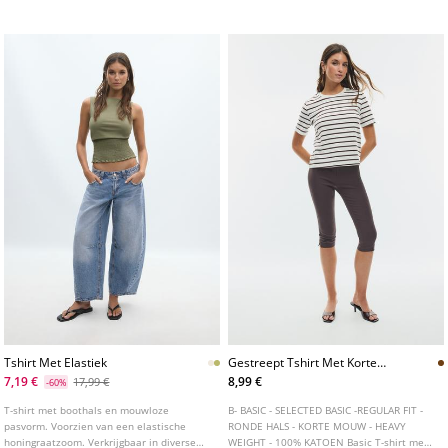
Tshirt Met Elastiek
Gestreept Tshirt Met Korte
Mouw
7,19 €
8,99 €
17,99 €
-60%
T-shirt met boothals en mouwloze
B- BASIC - SELECTED BASIC -REGULAR FIT -
pasvorm. Voorzien van een elastische
RONDE HALS - KORTE MOUW - HEAVY
honingraatzoom. Verkrijgbaar in diverse
WEIGHT - 100% KATOEN Basic T-shirt met