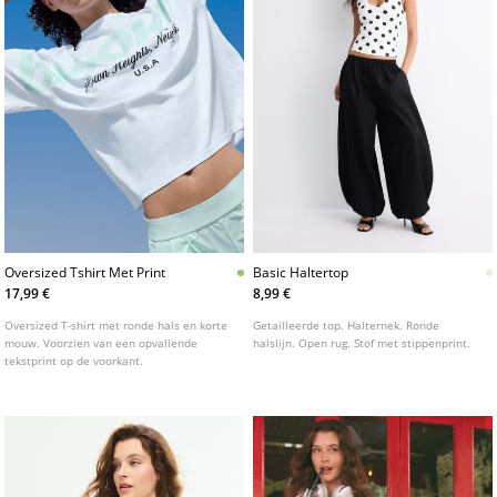
Oversized Tshirt Met Print
Basic Haltertop
17,99 €
8,99 €
Oversized T-shirt met ronde hals en korte
Getailleerde top. Halternek. Ronde
mouw. Voorzien van een opvallende
halslijn. Open rug. Stof met stippenprint.
tekstprint op de voorkant.