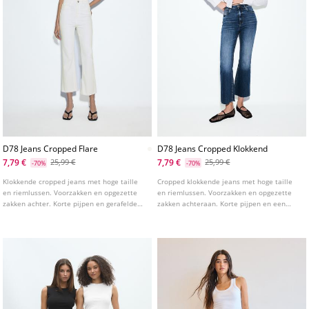
D78 Jeans Cropped Flare
D78 Jeans Cropped Klokkend
7,79 €
7,79 €
25,99 €
25,99 €
-70%
-70%
Klokkende cropped jeans met hoge taille
Cropped klokkende jeans met hoge taille
en riemlussen. Voorzakken en opgezette
en riemlussen. Voorzakken en opgezette
zakken achter. Korte pijpen en gerafelde
zakken achteraan. Korte pijpen en een
zoom. Sluiting aan de voorkant met rits en
gerafelde zoom. Sluiting aan de voorkant
studs.
met rits en metalen knoop. Verkrijgbaar in
verschillende kleuren.