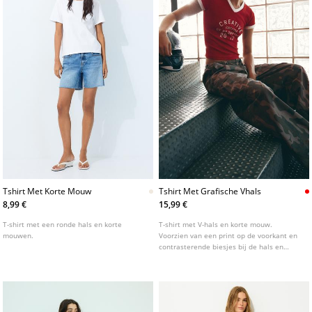
Tshirt Met Korte Mouw
Tshirt Met Grafische Vhals
8,99 €
15,99 €
T-shirt met een ronde hals en korte
T-shirt met V-hals en korte mouw.
mouwen.
Voorzien van een print op de voorkant en
contrasterende biesjes bij de hals en
mouwen.