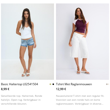
Basic Haltertop L02541504
Tshirt Met Raglanmouwen
8,99 €
12,99 €
Getailleerde top. Halternek. Ronde
Nauwsluitend T-shirt met een regular fit.
halslijn. Open rug. Verkrijgbaar in
Voorzien van een ronde hals en korte
verschillende kleuren.
raglanmouwen. Verkrijgbaar in diverse
kleuren.