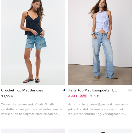
Crochet Top Met Bandjes
Haltertop Met Knoopdetail En
Kreukeleffect
17,99 €
9,99 €
19,99 €
-50%
Top van katoenen stof. V hals. Smalle
Haltertop in qipao-stijl, gemaakt van semi-
verstelbare bandjes. Crochet detail aan de
gekreukte stof. Gekruiste voorkant met
voorkant en honingraat elastiek aan de
ton-sur-ton striksluiting. Verkrijgbaar in
achterkant. Verkrijgbaar in verschillende
verschillende kleuren.
kleuren.