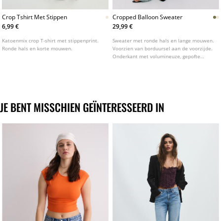
Crop Tshirt Met Stippen
Cropped Balloon Sweater
6,99 €
29,99 €
Katoenmix crop T-shirt met stippenprint.
Sweater met ronde hals en lange mouwen.
Ronde hals en korte mouwen.
Voorzien van borduursel aan de voorzijde.
Onderkant met volumineuze, gepofte
zoom. Verkrijgbaar in verschillende
kleuren.
JE BENT MISSCHIEN GEÏNTERESSEERD IN