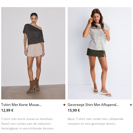
Tshirt Met Korte Mouw
Gestreept Shirt Met Aflopende
Boothals En Ruches
Mouw
12,99 €
15,99 €
L07055550
T-shirt met korte mouw en boothals.
Basic T-shirt met ronde hals, aflopende
Detail van ruches aan de zijkanten.
mouwen en een gestreept dessin.
Verkrijgbaar in verschillende kleuren.