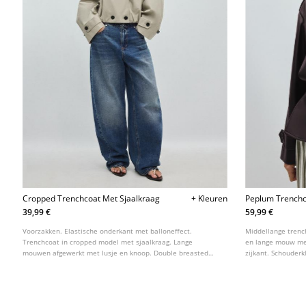
Cropped Trenchcoat Met Sjaalkraag
+ Kleuren
Peplum Trenchc
39,99 €
59,99 €
Voorzakken. Elastische onderkant met balloneffect.
Middellange trenc
Trenchcoat in cropped model met sjaalkraag. Lange
en lange mouw me
mouwen afgewerkt met lusje en knoop. Double breasted
zijkant. Schouder
knoopsluiting. Verkrijgbaar in meerdere kleuren.
ceintuur met gesp