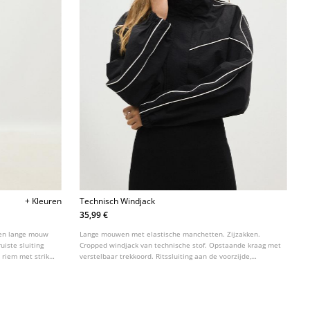
+ Kleuren
Technisch Windjack
35,99 €
 en lange mouw
Lange mouwen met elastische manchetten. Zijzakken.
uiste sluiting
Cropped windjack van technische stof. Opstaande kraag met
 riem met strik
verstelbaar trekkoord. Ritssluiting aan de voorzijde,
de kleuren.
verborgen door een overslag. Detail met contrasterende
bies.