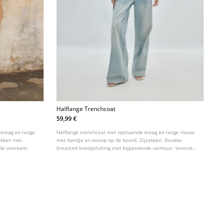
Halflange Trenchcoat
59,99 €
skraag en lange
Halflange trenchcoat met opstaande kraag en lange mouw
akken met
met bandje en knoop op de boord. Zijzakken. Double-
 de voorkant.
breasted knoopsluiting met bijpassende ceintuur. Voorzien
van trensjes op de schouders en revers.