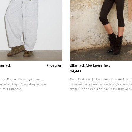
erjack
+ Kleuren
Bikerjack Met Leereffect
49,99 €
jack. Ronde hals. Lange mouw.
Oversized bikerjack van imitatieleer. Rever
pel en klep. Ritssluiting aan de
mouwen. Detail met schouderlusjes. Voorz
kt met ribboord.
ritssluiting en een klepzak. Ritssluiting aan