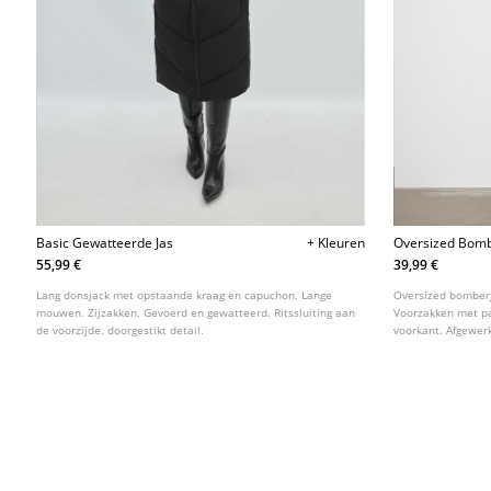
Basic Gewatteerde Jas
+ Kleuren
Oversized Bomb
55,99 €
39,99 €
Lang donsjack met opstaande kraag en capuchon. Lange
Oversized bomber
mouwen. Zijzakken. Gevoerd en gewatteerd. Ritssluiting aan
Voorzakken met pas
de voorzijde. doorgestikt detail.
voorkant. Afgewer