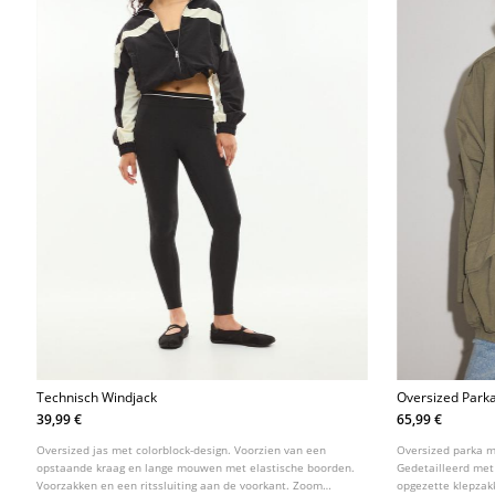
Technisch Windjack
Oversized Park
39,99 €
65,99 €
Oversized jas met colorblock-design. Voorzien van een
Oversized parka 
opstaande kraag en lange mouwen met elastische boorden.
Gedetailleerd met
Voorzakken en een ritssluiting aan de voorkant. Zoom
opgezette klepzak