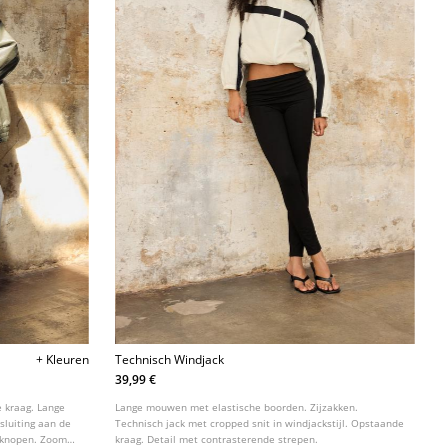
+ Kleuren
Technisch Windjack
39,99 €
e kraag. Lange
Lange mouwen met elastische boorden. Zijzakken.
sluiting aan de
Technisch jack met cropped snit in windjackstijl. Opstaande
t knopen. Zoom
kraag. Detail met contrasterende strepen.