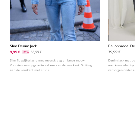
Slim Denim Jack
Ballonmodel De
9,99 €
39,99 €
35,99 €
-72%
Slim fit spijkerjasje met reverskraag en lange mouw.
Denim jack met b
Voorzien van opgezette zakken aan de voorkant. Sluiting
met knoopsluiting.
aan de voorkant met studs.
verborgen onder e