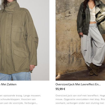
a Met Zakken
Oversized Jack Met Leereffect En
Knopen
55,99 €
met opstaande kraag. Lange mouwen.
Oversized jack van stof met leereffect. Hog
 schouderkleppen. Voorzien van
mouw. Opgezette voorzakken met klep. Rits
ken aan de voorzijde. Verborgen
voorkant, verborgen onder een sluiting me