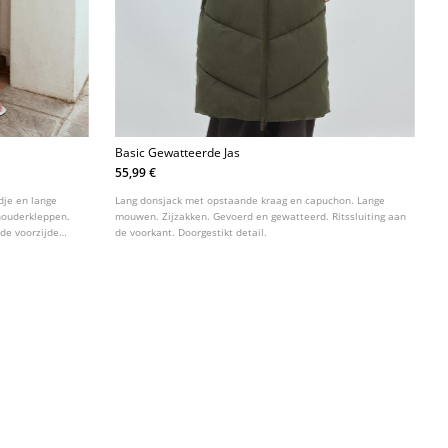
Basic Gewatteerde Jas
55,99 €
dje en lange
Lang donsjack met opstaande kraag en capuchon. Lange
houderkleppen.
mouwen. Zijzakken. Gevoerd en gewatteerd. Ritssluiting aan
 de voorzijde
de voorkant. Doorgestikt detail.