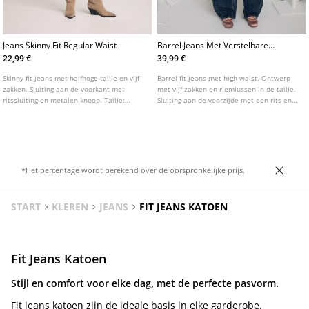
Jeans Skinny Fit Regular Waist
Barrel Jeans Met Verstelbare
Band
22,99 €
39,99 €
Skinny fit jeans met halfhoge taille en vijf
Barrel fit jeans met high waist. Ontwerp
zakken. Sluiting aan de voorkant met
met vijf zakken en riemlussen in de taille.
ritssluiting en metalen knoop. Taille:
Sluiting aan de voorzijde met een rits en
Regular waist, tot aan de navel Stof:
dubbele knoop. Verstelbaar detail aan de
Superelastisch Pasvorm: Aansluitend op
achterkant. Verkrijgbaar in diverse
het bovenbeen en de enkel
kleuren.
*Het percentage wordt berekend over de oorspronkelijke prijs.
START
KLEREN
JEANS
FIT JEANS KATOEN
Fit Jeans Katoen
Stijl en comfort voor elke dag, met de perfecte pasvorm.
Fit jeans katoen zijn de ideale basis in elke garderobe.