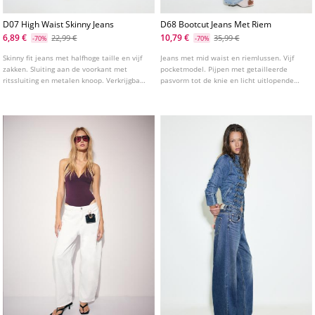
D07 High Waist Skinny Jeans
D68 Bootcut Jeans Met Riem
6,89 €
10,79 €
22,99 €
35,99 €
-70%
-70%
Skinny fit jeans met halfhoge taille en vijf
Jeans met mid waist en riemlussen. Vijf
zakken. Sluiting aan de voorkant met
pocketmodel. Pijpen met getailleerde
ritssluiting en metalen knoop. Verkrijgbaar
pasvorm tot de knie en licht uitlopende
in verschillende kleuren.
onderkant. Sluiting aan de voorkant met
rits en metalen knoop.