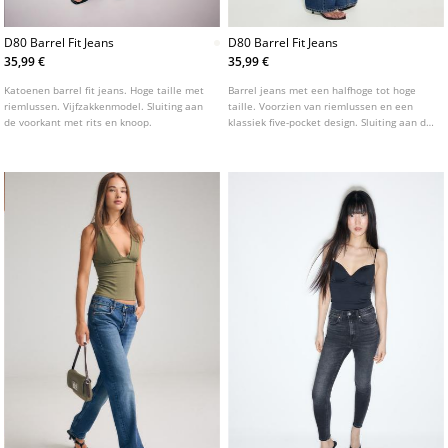
D80 Barrel Fit Jeans
D80 Barrel Fit Jeans
35,99 €
35,99 €
Katoenen barrel fit jeans. Hoge taille met
Barrel jeans met een halfhoge tot hoge
riemlussen. Vijfzakkenmodel. Sluiting aan
taille. Voorzien van riemlussen en een
de voorkant met rits en knoop.
klassiek five-pocket design. Sluiting aan de
voorzijde met rits en knoop. Verkrijgbaar
in diverse kleuren.