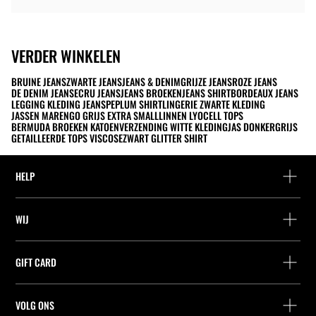
VERDER WINKELEN
BRUINE JEANS
ZWARTE JEANS
JEANS & DENIM
GRIJZE JEANS
ROZE JEANS
DE DENIM JEANS
ECRU JEANS
JEANS BROEKEN
JEANS SHIRT
BORDEAUX JEANS
LEGGING KLEDING JEANS
PEPLUM SHIRT
LINGERIE ZWARTE KLEDING
JASSEN MARENGO GRIJS EXTRA SMALL
LINNEN LYOCELL TOPS
BERMUDA BROEKEN KATOEN
VERZENDING WITTE KLEDING
JAS DONKERGRIJS
GETAILLEERDE TOPS VISCOSE
ZWART GLITTER SHIRT
HELP
Hulp en contact
WIJ
Leveringspunt zoeken
Leveringspunt zoeken
Vind je bestelling
GIFT CARD
Zoek een winkel
Retournering als gast
Leveringspunt zoeken
Vennootschap
Vind je ticket
VOLG ONS
Saldo Opvragen
Werk bij Stradivarius
Leveringspunt zoeken