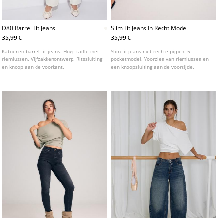
D80 Barrel Fit Jeans
Slim Fit Jeans In Recht Model
35,99 €
35,99 €
Katoenen barrel fit jeans. Hoge taille met
Slim fit jeans met rechte pijpen. 5-
riemlussen. Vijfzakkenontwerp. Ritssluiting
pocketmodel. Voorzien van riemlussen en
en knoop aan de voorkant.
een knoopsluiting aan de voorzijde.