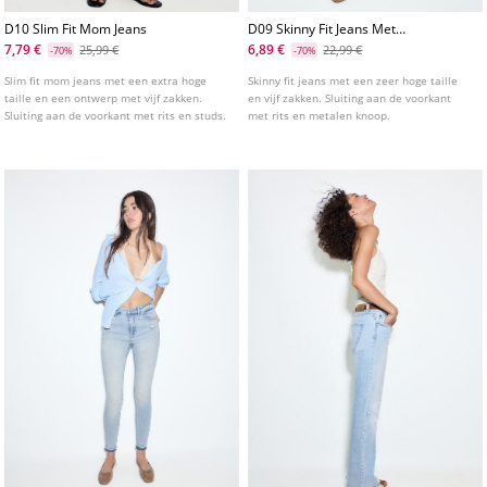
D10 Slim Fit Mom Jeans
D09 Skinny Fit Jeans Met
Superhoge Taille
7,79 €
6,89 €
25,99 €
22,99 €
-70%
-70%
Slim fit mom jeans met een extra hoge
Skinny fit jeans met een zeer hoge taille
taille en een ontwerp met vijf zakken.
en vijf zakken. Sluiting aan de voorkant
Sluiting aan de voorkant met rits en studs.
met rits en metalen knoop.