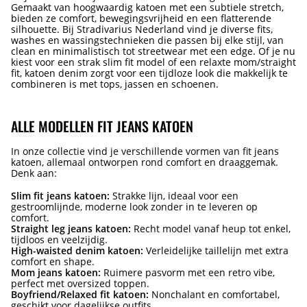
Gemaakt van hoogwaardig katoen met een subtiele stretch,
bieden ze comfort, bewegingsvrijheid en een flatterende
silhouette. Bij Stradivarius Nederland vind je diverse fits,
washes en wassingstechnieken die passen bij elke stijl, van
clean en minimalistisch tot streetwear met een edge. Of je nu
kiest voor een strak slim fit model of een relaxte mom/straight
fit, katoen denim zorgt voor een tijdloze look die makkelijk te
combineren is met tops, jassen en schoenen.
ALLE MODELLEN FIT JEANS KATOEN
In onze collectie vind je verschillende vormen van fit jeans
katoen, allemaal ontworpen rond comfort en draaggemak.
Denk aan:
Slim fit jeans katoen:
Strakke lijn, ideaal voor een
gestroomlijnde, moderne look zonder in te leveren op
comfort.
Straight leg jeans katoen:
Recht model vanaf heup tot enkel,
tijdloos en veelzijdig.
High-waisted denim katoen:
Verleidelijke taillelijn met extra
comfort en shape.
Mom jeans katoen:
Ruimere pasvorm met een retro vibe,
perfect met oversized toppen.
Boyfriend/Relaxed fit katoen:
Nonchalant en comfortabel,
geschikt voor dagelijkse outfits.