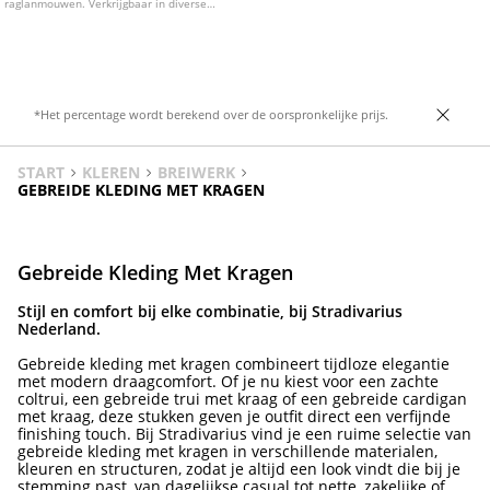
raglanmouwen. Verkrijgbaar in diverse
kleuren.
*Het percentage wordt berekend over de oorspronkelijke prijs.
START
KLEREN
BREIWERK
GEBREIDE KLEDING MET KRAGEN
Gebreide Kleding Met Kragen
Stijl en comfort bij elke combinatie, bij Stradivarius
Nederland.
Gebreide kleding met kragen combineert tijdloze elegantie
met modern draagcomfort. Of je nu kiest voor een zachte
coltrui, een gebreide trui met kraag of een gebreide cardigan
met kraag, deze stukken geven je outfit direct een verfijnde
finishing touch. Bij Stradivarius vind je een ruime selectie van
gebreide kleding met kragen in verschillende materialen,
kleuren en structuren, zodat je altijd een look vindt die bij je
stemming past, van dagelijkse casual tot nette, zakelijke of