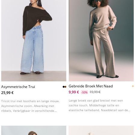
Gebreide Broek Met Naad
Asymmetrische Trui
9,99 €
19,99 €
25,99 €
-50%
Lange broek van glad breisel met een
Tricot trui met boothals en lange mouw.
zachte touch. Middelhoge taille en
Asymmetrische zoom. Afwerking met
elastische tailleband. Naaddetail aan de
ribbels. Verkrijgbaar in verschillende
voorkant. Rechte pijpen. Verkrijgbaar in
kleuren.
verschillende kleuren.