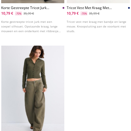
Korte Gestreepte Tricot Jurk
Tricot Vest Met Kraag Met
Met Opstaande Kraag
Bandje
10,79 €
10,79 €
35,99 €
35,99 €
-70%
-70%
Korte gestreepte tricot jurk met een
Tricot vest met kraag met bandje en lange
soepel silhouet. Opstaande kraag, lange
mouw. Knoopsluiting aan de voorkant met
mouwen en een onderkant met ribbiesjes.
studs.
Voorsluiting met knopen bij de hals.