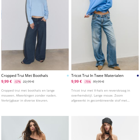
Cropped Trui Met Boothals
Tricot Trui In Twee Materialen
9,99 €
9,99 €
22,99 €
39,99 €
-57%
-75%
Cropped trui met boothals en lange
Tricot trui met V-hals en reverskraag in
mouwen. Afwerkingen zonder naden.
overhemdstijl. Lange mouw. Zoom
Verkrijgbaar in diverse kleuren.
afgewerkt in gecombineerde stof met
dubbele laag effect. Geribbelde
afwerkingen.