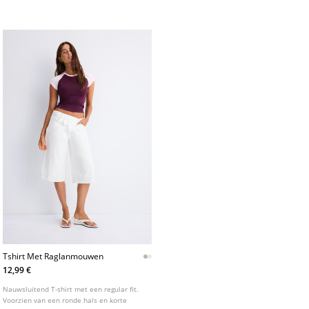
van een broekje. Verkrijgbaar in
met zichtbare stiksels. Ritssluiting en
verschillende kleuren.
knoop aan de voorkant.
Tshirt Met Raglanmouwen
12,99 €
Nauwsluitend T-shirt met een regular fit.
Voorzien van een ronde hals en korte