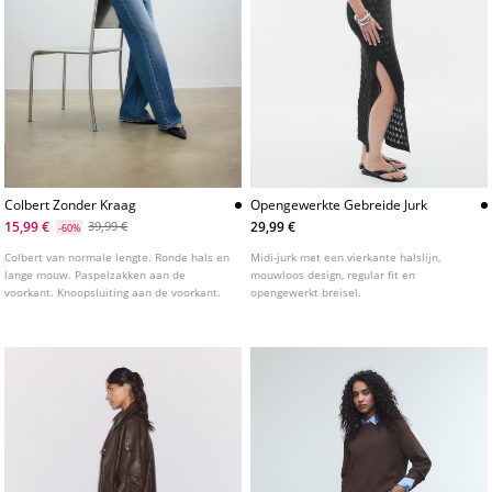
Colbert Zonder Kraag
Opengewerkte Gebreide Jurk
15,99 €
29,99 €
39,99 €
-60%
Colbert van normale lengte. Ronde hals en
Midi-jurk met een vierkante halslijn,
lange mouw. Paspelzakken aan de
mouwloos design, regular fit en
voorkant. Knoopsluiting aan de voorkant.
opengewerkt breisel.