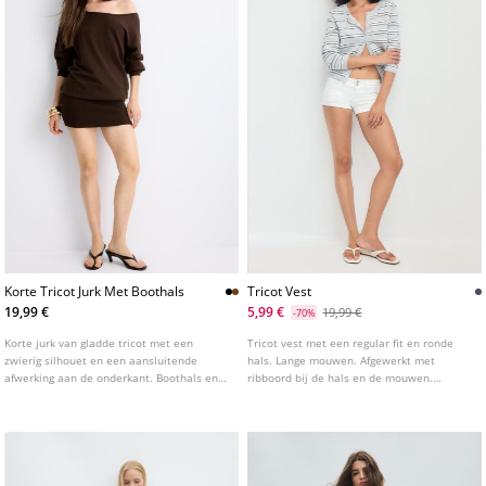
Korte Tricot Jurk Met Boothals
Tricot Vest
19,99 €
5,99 €
19,99 €
-70%
Korte jurk van gladde tricot met een
Tricot vest met een regular fit en ronde
zwierig silhouet en een aansluitende
hals. Lange mouwen. Afgewerkt met
afwerking aan de onderkant. Boothals en
ribboord bij de hals en de mouwen.
lange mouwen met elastische
Knoopsluiting aan de voorzijde in een
manchetten. Verkrijgbaar in verschillende
bijpassende kleur. Verkrijgbaar in diverse
kleuren.
kleuren.