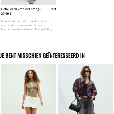
Getailleerd Vest Met Kraag
Met Bandje
29,99 €
Getailleerd gebreid vest met een kraag
met bandje. Lange mouw. Geribde
boorden aan de onderkant. Knoopsluiting
aan de voorzijde. Verkrijgbaar in diverse
kleuren.
JE BENT MISSCHIEN GEÏNTERESSEERD IN