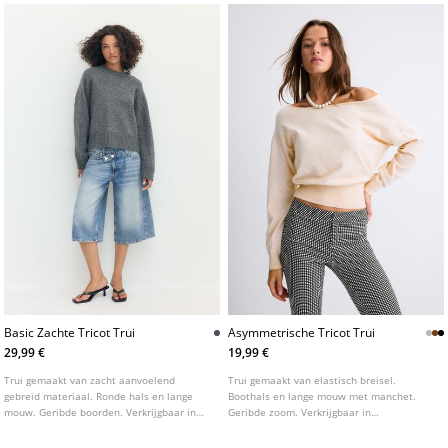
Basic Zachte Tricot Trui
Asymmetrische Tricot Trui
29,99 €
19,99 €
Trui gemaakt van zacht aanvoelend
Trui gemaakt van elastisch breisel.
gebreid materiaal. Ronde hals en lange
Boothals en lange mouw met manchet.
mouw. Geribde boorden. Verkrijgbaar in
Geribde zoom. Verkrijgbaar in
verschillende kleuren.
verschillende kleuren.