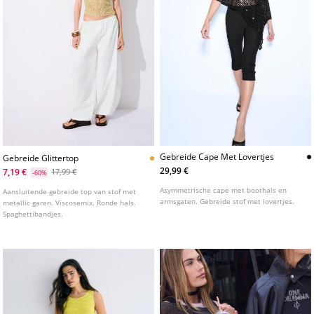
Gebreide Cape Met Lovertjes
Gebreide Glittertop
29,99 €
7,19 €
17,99 €
-60%
Asymmetrische cape met boothals en
Aansluitende gebreide top van stof met
armsgaten. Gebreide stof met lovertjes.
metallic garen. Viscosemix. Ronde hals.
Spaghettibandjes.