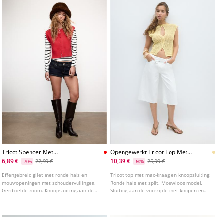
Tricot Spencer Met
Opengewerkt Tricot Top Met
Schoudervullingen
Opening
6,89 €
10,39 €
22,99 €
25,99 €
-70%
-60%
Effengebreid gilet met ronde hals en
Tricot top met mao-kraag en knoopsluiting.
mouwopeningen met schoudervullingen.
Ronde hals met split. Mouwloos model.
Geribbelde zoom. Knoopsluiting aan de
Sluiting aan de voorzijde met knopen en
voorkant.
opengewerkte details.