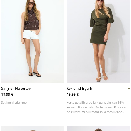
Satijnen Haltertop
Korte Tshirtjurk
19,99 €
19,99 €
Satijnen haltertop
Korte getailleerde jurk gemaakt van 95%
katoen. Ronde hals. Korte mouw. Plooi aan
de zijkant. Verkrijgbaar in verschillende
kleuren.