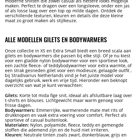
moderne snitten die zowel casual als nettere looks mogelijk
maken. Perfect te dragen over een longsleeve, onder een jas
of als losse laag over een top op milde dagen. Ontdek de
verschillende texturen, kleuren en details die deze kleine
maat zo groot maken als stijlkeuze.
ALLE MODELLEN GILETS EN BODYWARMERS
Onze collectie in XS en Extra Small biedt een breed scala aan
gilets en bodywarmers die passen bij elke stijl. Of je nu kiest
voor een gladde nylon bodywarmer voor een sportieve look,
een zachte fleece- of teddybodywarmer voor extra warmte, of
een strak gesneden gilet voor een modieuze, gelaagde outfit ,
bij Stradivarius Netherlands vind je het juiste model voor
dagelijks gebruik, werk en vrije tijd. Hieronder een beknopt
overzicht van wat je kunt verwachten:
Gilets:
Korte tot mida fige snit, ideaal als afsluitbare laag over
t-shirts en blouses. Lichtgewicht maar warm genoeg voor
frisse dagen.
Bodywarmers:
Emmerrijke, warmerende mate met rits of
drukknopen en vaak extra voering voor comfort. Perfect als
sportieve of casual buitenlook.
Materialen:
Nylon, polyamide, fleece, teddy en gemengde
stoffen die ademend zijn en de huid niet irriteren.
Kleuren:
Neutrale tinten zoals zwart, donkerblauw, grijs en