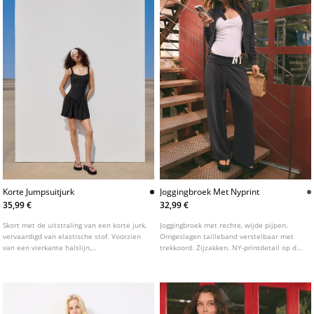
Korte Jumpsuitjurk
Joggingbroek Met Nyprint
35,99 €
32,99 €
Skort met de uitstraling van een korte jurk,
Joggingbroek met rechte, wijde pijpen.
vervaardigd van elastische stof. Voorzien
Omgeslagen tailleband verstelbaar met
van een vierkante halslijn,
trekkoord. Zijzakken. NY-printdetail op de
schouderbandjes en een getailleerde top.
taille.
Gedetailleerd met een uitlopende rok.