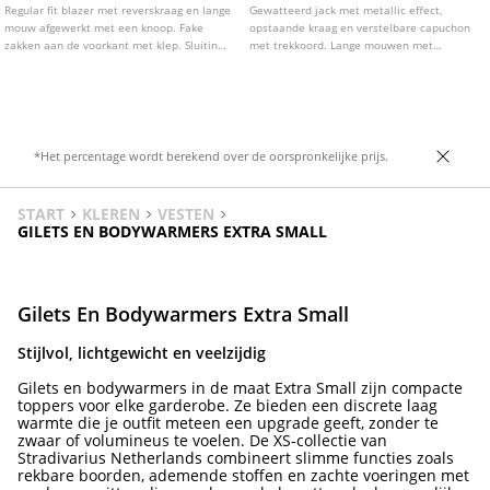
Regular fit blazer met reverskraag en lange
Gewatteerd jack met metallic effect,
mouw afgewerkt met een knoop. Fake
opstaande kraag en verstelbare capuchon
zakken aan de voorkant met klep. Sluiting
met trekkoord. Lange mouwen met
aan de voorkant met knoop. Verkrijgbaar
manchetten met duimopening (mitaines).
in verschillende kleuren.
Voorzakken en binnenzak met rits. Bandjes
aan de binnenkant om over de rug te
hangen.
*Het percentage wordt berekend over de oorspronkelijke prijs.
START
KLEREN
VESTEN
GILETS EN BODYWARMERS EXTRA SMALL
Gilets En Bodywarmers Extra Small
Stijlvol, lichtgewicht en veelzijdig
Gilets en bodywarmers in de maat Extra Small zijn compacte
toppers voor elke garderobe. Ze bieden een discrete laag
warmte die je outfit meteen een upgrade geeft, zonder te
zwaar of volumineus te voelen. De XS-collectie van
Stradivarius Netherlands combineert slimme functies zoals
rekbare boorden, ademende stoffen en zachte voeringen met