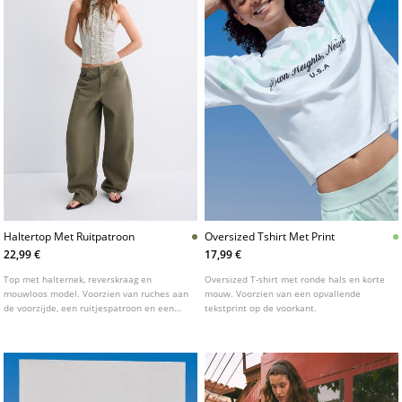
Haltertop Met Ruitpatroon
Oversized Tshirt Met Print
22,99 €
17,99 €
Top met halternek, reverskraag en
Oversized T-shirt met ronde hals en korte
mouwloos model. Voorzien van ruches aan
mouw. Voorzien van een opvallende
de voorzijde, een ruitjespatroon en een
tekstprint op de voorkant.
knoopsluiting aan de voorzijde.