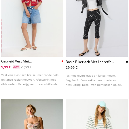
Gebreid Vest Met
Basic Bikerjack Met Leereffect
Raglanmouwen En Knopen
En Riem
9,99 €
29,99 €
29,99 €
-67%
Vest van elastisch breisel met ronde hals
Jas met reverskraag en lange mouw.
en lange raglanmouwen. Afgewerkt met
Regular fit. Voorzakken met metalen
ribboorden. Verkrijgbaar in verschillende
ritssluiting. Detail van riemlussen op de
kleuren.
schouders. Riem met gesp. Ritssluiting aan
de voorkant met metalen rits.