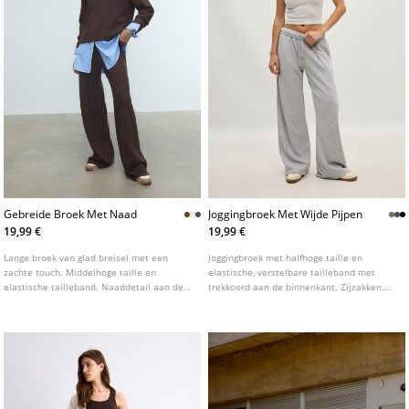
Gebreide Broek Met Naad
Joggingbroek Met Wijde Pijpen
19,99 €
19,99 €
Lange broek van glad breisel met een
Joggingbroek met halfhoge taille en
zachte touch. Middelhoge taille en
elastische, verstelbare tailleband met
elastische tailleband. Naaddetail aan de
trekkoord aan de binnenkant. Zijzakken.
voorkant. Rechte pijpen. Verkrijgbaar in
Wijde, rechte pijpen. Verkrijgbaar in
verschillende kleuren.
verschillende kleuren.