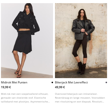
Midirok Met Punten
Bikerjack Met Leereffect
19,99 €
49,99 €
Midi-rok met een soepelvallend silhouet,
Oversized bikerjack van imitatieleer.
gemaakt van vloeiende stof. Elastische
Reverskraag en lange mouwen. Voorzakken
tailleband met plooitjes. Asymmetrische
met ritssluiting en een klepzak. Ritssluiting
zoom met punten.
aan de voorkant. Detail met