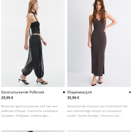
Gestructureerde Pofbroek
Shapewearjurk
29,99 €
35,99 €
Broek van gestructureerde stof met een
Aansluitende midi-jurk van stretchstof met
pofbroek silhouet. Elastische tailleband.
een hartvormige halslijn en mouwloos
Zijzakken. Pofpijpen. Enkellengte.
model. Dunne bandjes. Voorzien van
Elastische zoom.
voorgevormde cups.