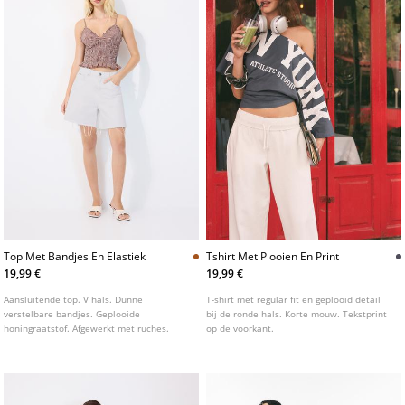
Top Met Bandjes En Elastiek
Tshirt Met Plooien En Print
19,99 €
19,99 €
Aansluitende top. V hals. Dunne
T-shirt met regular fit en geplooid detail
verstelbare bandjes. Geplooide
bij de ronde hals. Korte mouw. Tekstprint
honingraatstof. Afgewerkt met ruches.
op de voorkant.