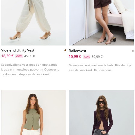
Vloeiend Utility Vest
Ballonvest
18,39 €
45,99 €
15,99 €
-60%
39,99 €
-60%
Soepelvallend vest met een opstaande
Mouwloos vest met ronde hals. Ritssluiting
kraag en mouwloze pasvorm. Opgezette
aan de voorkant. Ballonzoom.
zakken met klep aan de voorkant.
Verstelbare zoom met een riem van
dezelfde stof. Ritssluiting aan de voorkant,
verborgen door een overslag.