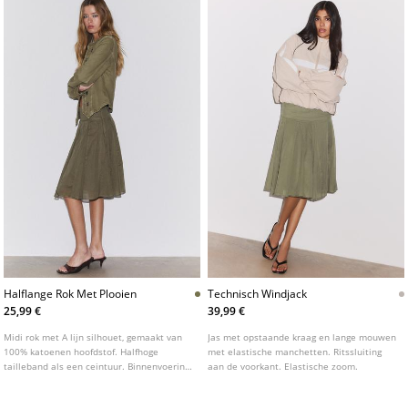
Halflange Rok Met Plooien
Technisch Windjack
25,99 €
39,99 €
Midi rok met A lijn silhouet, gemaakt van
Jas met opstaande kraag en lange mouwen
100% katoenen hoofdstof. Halfhoge
met elastische manchetten. Ritssluiting
tailleband als een ceintuur. Binnenvoering.
aan de voorkant. Elastische zoom.
Sluiting met blinde rits aan de zijkant.
Plooien als detail.