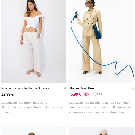
Soepelvallende Barrel Broek
Blazer Met Riem
22,99 €
15,99 €
39,99 €
-60%
Soepelvallende broek met barrel-fit.
Rechtvallende blazer, langer dan de heup,
Elastische tailleband. Steekzakken aan de
gemaakt van een viscose stof. Reverskraag
zijkant.
en lange mouwen met schoudervulling.
Paspelzakken met klep aan de voorkant.
Dubbele knoopsluiting aan de voorkant en
een ceintuur van dezelfde stof om te
strikken.