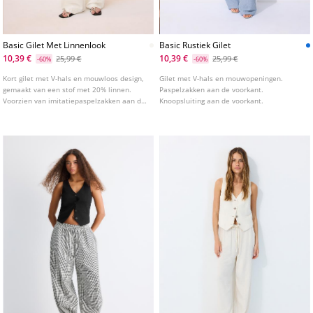
Basic Gilet Met Linnenlook
Basic Rustiek Gilet
10,39 €
10,39 €
25,99 €
25,99 €
-60%
-60%
Kort gilet met V-hals en mouwloos design,
Gilet met V-hals en mouwopeningen.
gemaakt van een stof met 20% linnen.
Paspelzakken aan de voorkant.
Voorzien van imitatiepaspelzakken aan de
Knoopsluiting aan de voorkant.
voorkant. Knoopsluiting aan de voorkant.