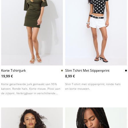
Korte Tshirtjurk
Slim Tshirt Met Stippenprint
19,99 €
8,99 €
Korte getailleerde jurk gemaakt van 95%
Slim T-shirt met stippenprint, ronde hals
katoen. Ronde hals. Korte mouw. Plooi aan
en korte mouwen.
de zijkant. Verkrijgbaar in verschillende
kleuren.