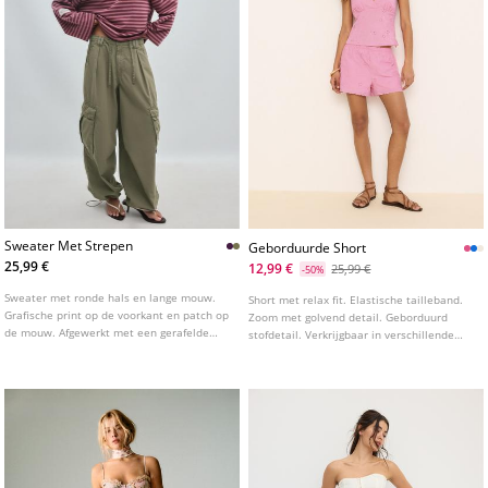
Sweater Met Strepen
Geborduurde Short
25,99 €
12,99 €
25,99 €
-50%
Sweater met ronde hals en lange mouw.
Short met relax fit. Elastische tailleband.
Grafische print op de voorkant en patch op
Zoom met golvend detail. Geborduurd
de mouw. Afgewerkt met een gerafelde
stofdetail. Verkrijgbaar in verschillende
zoom. Verkrijgbaar in diverse kleuren.
kleuren.