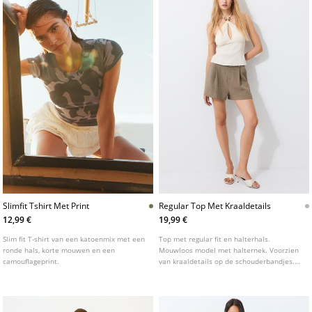
Slimfit Tshirt Met Print
Regular Top Met Kraaldetails
12,99 €
19,99 €
Slim fit T-shirt van een katoenmix met een
Top met regular fit en halterhals.
ronde hals, korte mouwen en een
Mouwloos model met halternek. Voorzien
camouflageprint.
van kraaldetails op de schouderbandjes.
Gemaakt van een gestructureerde stof en
afgewerkt met een striksluiting op de rug.