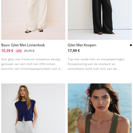
Basic Gilet Met Linnenlook
Gilet Met Knopen
10,39 €
17,99 €
25,99 €
-60%
Kort gilet met V-hals en mouwloos design,
Top met ronde hals en mouwopeningen.
gemaakt van een stof met 20% linnen.
Knoopsluiting aan de voorkant en
Voorzien van imitatiepaspelzakken aan de
verstelbare taille met strik aan de
voorkant. Knoopsluiting aan de voorkant.
achterkant. Verkrijgbaar in diverse
kleuren.