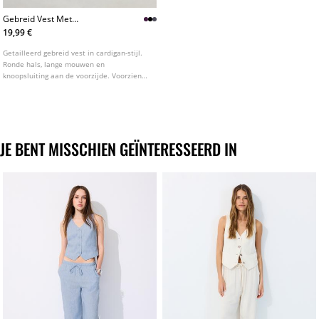
Gebreid Vest Met
Schoudervullingen
19,99 €
Getailleerd gebreid vest in cardigan-stijl.
Ronde hals, lange mouwen en
knoopsluiting aan de voorzijde. Voorzien
van schoudervullingen. Verkrijgbaar in
diverse kleuren.
JE BENT MISSCHIEN GEÏNTERESSEERD IN