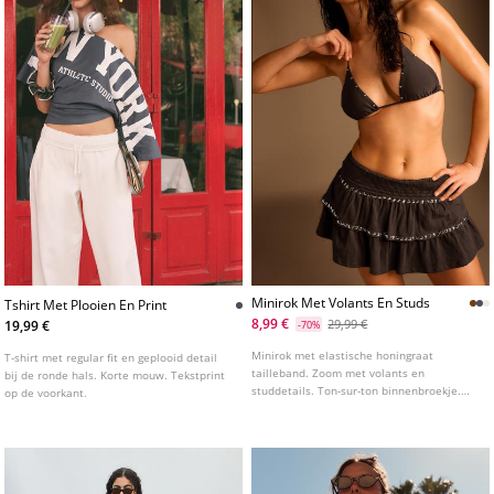
Minirok Met Volants En Studs
Tshirt Met Plooien En Print
8,99 €
29,99 €
19,99 €
-70%
Minirok met elastische honingraat
T-shirt met regular fit en geplooid detail
tailleband. Zoom met volants en
bij de ronde hals. Korte mouw. Tekstprint
studdetails. Ton-sur-ton binnenbroekje.
op de voorkant.
Verkrijgbaar in meerdere kleuren.