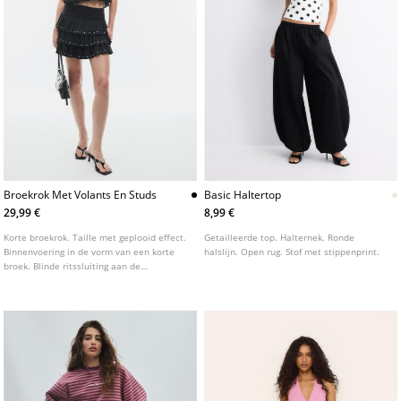
Broekrok Met Volants En Studs
Basic Haltertop
29,99 €
8,99 €
Korte broekrok. Taille met geplooid effect.
Getailleerde top. Halternek. Ronde
Binnenvoering in de vorm van een korte
halslijn. Open rug. Stof met stippenprint.
broek. Blinde ritssluiting aan de
achterkant. Gedetailleerd met applicatie
van studs.