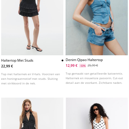
Denim Qipao Haltertop
Haltertop Met Studs
12,99 €
25,99 €
22,99 €
-50%
Top gemaakt van getailleerde katoenmix.
Top met halternek en V-hals. Voorzien van
Halternek en mouwloze pasvorm. Cut-out
een honingraatmotief met studs. Sluiting
detail aan de voorkant. Zichtbare naden.
met strikkoord in de nek.