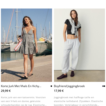
pasvorm. Smalle pijpen. Zoom met
stikselafwerking.
Korte Jurk Met Vhals En Vichy
Boyfriend Joggingbroek
Ruit
29,99 €
17,99 €
Korte jurk van een katoenmix. Voorzien
Joggingbroek met halfhoge taille en
van een V-hals en dunne, gekruiste
elastische tailleband. Zijzakken. Elastische
schouderbandjes op de rug. Elastische
boorden. Verkrijgbaar in verschillende