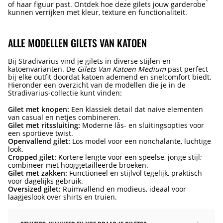
of haar figuur past. Ontdek hoe deze gilets jouw garderobe
kunnen verrijken met kleur, texture en functionaliteit.
ALLE MODELLEN GILETS VAN KATOEN
Bij Stradivarius vind je gilets in diverse stijlen en
katoenvarianten. De
Gilets Van Katoen Medium
past perfect
bij elke outfit doordat katoen ademend en snelcomfort biedt.
Hieronder een overzicht van de modellen die je in de
Stradivarius-collectie kunt vinden:
Gilet met knopen:
Een klassiek detail dat naive elementen
van casual en netjes combineren.
Gilet met ritssluiting:
Moderne lås- en sluitingsopties voor
een sportieve twist.
Openvallend gilet:
Los model voor een nonchalante, luchtige
look.
Cropped gilet:
Kortere lengte voor een speelse, jonge stijl;
combineer met hooggetailleerde broeken.
Gilet met zakken:
Functioneel en stijlvol tegelijk, praktisch
voor dagelijks gebruik.
Oversized gilet:
Ruimvallend en modieus, ideaal voor
laagjeslook over shirts en truien.