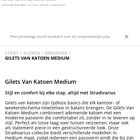
schouderbandjes en een rechte onderkant.
*Het percentage wordt berekend over de oorspronkelijke prijs.
START
KLEREN
BREIWERK
GILETS VAN KATOEN MEDIUM
Gilets Van Katoen Medium
Stijl en comfort bij elke stap, altijd met Stradivarius
Gilets van katoen zijn tijdloze basics die elk kantoor- of
weekendschema moeiteloos in balans brengen. De Gilets Van
Katoen Medium combineert ademende katoen met een
moderne pasvorm die comfortabel zit, zonder in te leveren op
stijl. Perfect als losse laag voor tussen seizoenen, maar ook
als statement piece in een gestructureerde look. Onze
Stradivarius-collectie biedt verschillende modellen in
medium maat, zodat iedereen een passvorm vindt die bij zijn