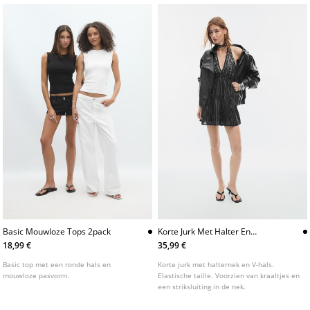
Basic Mouwloze Tops 2pack
Korte Jurk Met Halter En
Kraaltjes
18,99 €
35,99 €
Basic top met een ronde hals en
Korte jurk met halternek en V-hals.
mouwloze pasvorm.
Elastische taille. Voorzien van kraaltjes en
een striksluiting in de nek.