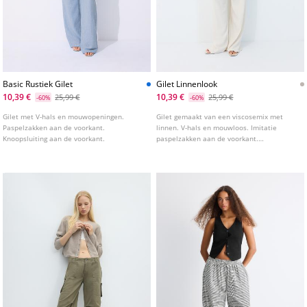
Basic Rustiek Gilet
Gilet Linnenlook
10,39 €
10,39 €
25,99 €
25,99 €
-60%
-60%
Gilet met V-hals en mouwopeningen.
Gilet gemaakt van een viscosemix met
Paspelzakken aan de voorkant.
linnen. V-hals en mouwloos. Imitatie
Knoopsluiting aan de voorkant.
paspelzakken aan de voorkant.
Knoopsluiting aan de voorkant.