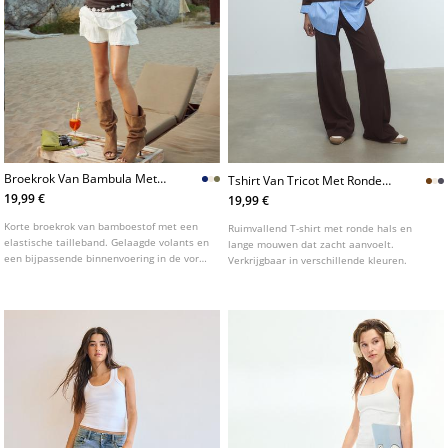
Broekrok Van Bambula Met
Tshirt Van Tricot Met Ronde
Volants L01261250
Hals
19,99 €
19,99 €
Korte broekrok van bamboestof met een
Ruimvallend T-shirt met ronde hals en
elastische tailleband. Gelaagde volants en
lange mouwen dat zacht aanvoelt.
een bijpassende binnenvoering in de vorm
Verkrijgbaar in verschillende kleuren.
van een broekje. Verkrijgbaar in
verschillende kleuren.