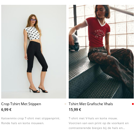
Crop Tshirt Met Stippen
Tshirt Met Grafische Vhals
6,99 €
15,99 €
Katoenmix crop T-shirt met stippenprint.
T-shirt met V-hals en korte mouw.
Ronde hals en korte mouwen.
Voorzien van een print op de voorkant en
contrasterende biesjes bij de hals en
mouwen.