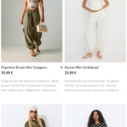
Popeline Broek Met Stoppers
Korset Met Strikdetail
35,99 €
25,99 €
Cargo broek van katoenen popeline. Wijde
Getailleerde top in korsetstijl. Strapless
pijpen. Elastische tailleband verstelbaar
halslijn. Sluiting vooraan met metalen
met trekkoorden. Opgestikte zakken aan
haken en achteraan met een strikdetail.
de achterkant en cargo zakken aan de
Opgestikte naden.
zijkanten. Verstelbare zomen met
stoppers. Verkrijgbaar in diverse kleuren.