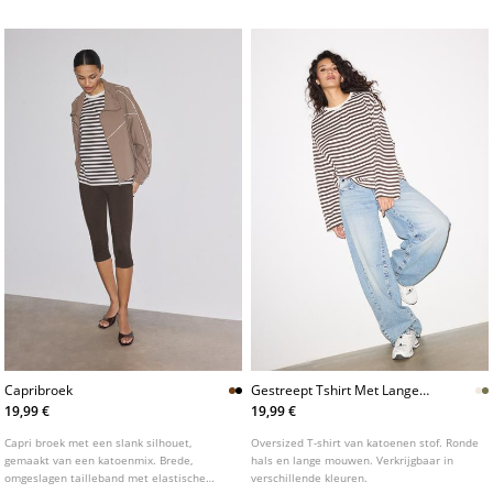
Capribroek
Gestreept Tshirt Met Lange
Mouwen
19,99 €
19,99 €
Capri broek met een slank silhouet,
Oversized T-shirt van katoenen stof. Ronde
gemaakt van een katoenmix. Brede,
hals en lange mouwen. Verkrijgbaar in
omgeslagen tailleband met elastische
verschillende kleuren.