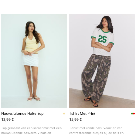
taille, striksluiting op de rug en een rok
kleuren.
met ruches.
Nauwsluitende Haltertop
Tshirt Met Print
12,99 €
15,99 €
Top gemaakt van een katoenmix met een
T-shirt met ronde hals. Voorzien van
nauwsluitende pasvorm, V-hals en
contrasterende biesjes bij de hals en