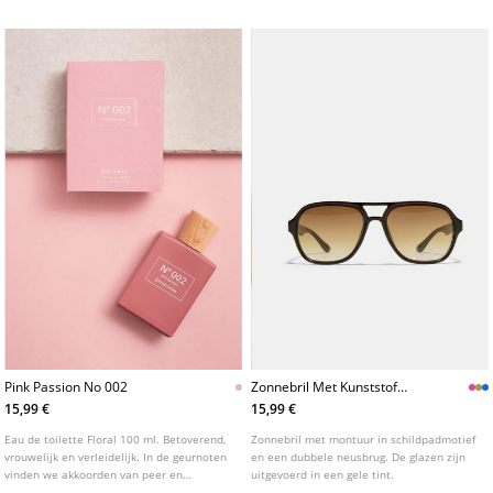
Pink Passion No 002
Zonnebril Met Kunststof
Montuur En Dubbele
15,99 €
15,99 €
Neusbrug
Eau de toilette Floral 100 ml. Betoverend,
Zonnebril met montuur in schildpadmotief
vrouwelijk en verleidelijk. In de geurnoten
en een dubbele neusbrug. De glazen zijn
vinden we akkoorden van peer en
uitgevoerd in een gele tint.
mandarijn, oranjebloesem en de zoete