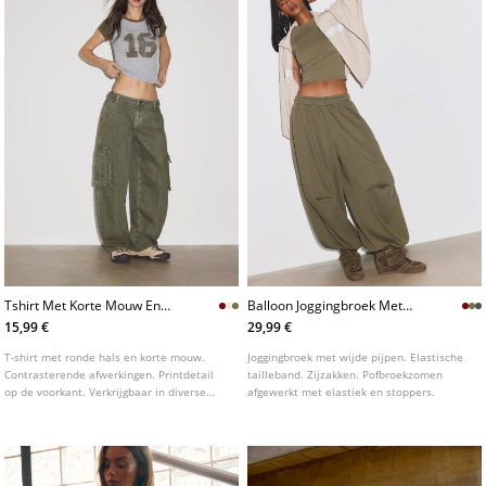
Tshirt Met Korte Mouw En
Balloon Joggingbroek Met
Print
Stoppers
15,99 €
29,99 €
T-shirt met ronde hals en korte mouw.
Joggingbroek met wijde pijpen. Elastische
Contrasterende afwerkingen. Printdetail
tailleband. Zijzakken. Pofbroekzomen
op de voorkant. Verkrijgbaar in diverse
afgewerkt met elastiek en stoppers.
kleuren.