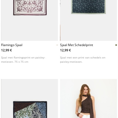
Flamingo Sjaal
Sjaal Met Schedelprint
12,99 €
12,99 €
Sjaal met flamingoprint en paisley-
Sjaal met een print van schedels en
motieven. 75 x 75 cm
paisley-motieven.