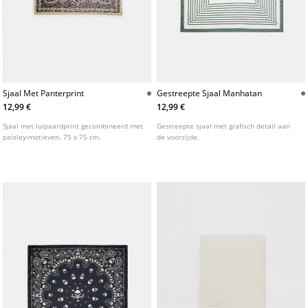
Sjaal Met Panterprint
Gestreepte Sjaal Manhatan
12,99 €
12,99 €
Sjaal met luipaardprint gecombineerd met
Gestreepte sjaal met grafisch detail aan
paisley-motieven. 75 x 75 cm.
de voorzijde.