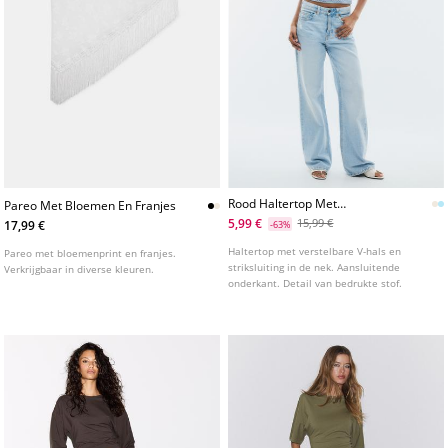
Rood Haltertop Met
Pareo Met Bloemen En Franjes
Stippenprint
5,99 €
15,99 €
17,99 €
-63%
Haltertop met verstelbare V-hals en
Pareo met bloemenprint en franjes.
striksluiting in de nek. Aansluitende
Verkrijgbaar in diverse kleuren.
onderkant. Detail van bedrukte stof.