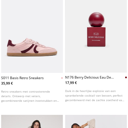
N176 Berry Delicious Eau De
S011 Basis Retro Sneakers
Toilette
17,99 €
35,99 €
Duik in de heerlijke explosie van een
Retro sneakers met contrasterende
sprankelende cocktail van bessen, perfect
details. Ontwerp met veters,
gecombineerd met de zachte zoetheid van
gecombineerde satijnen inzetstukken en
romige vanillemelk die je bij elke druppel
details van leer. Platte zool. Ronde neus.
overlaadt met vreugde en voldoening. 100
Verkrijgbaar in roze.
ml.