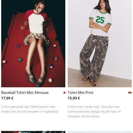
Baseball Tshirt Met 34mouw
Tshirt Met Print
17,99 €
15,99 €
T-shirt gemaakt van 100% katoen met
T-shirt met ronde hals. Voorzien van
ronde hals en 3/4-mouwen in raglanstijl.
contrasterende biesjes bij de hals en
mouwen. Korte mouw.