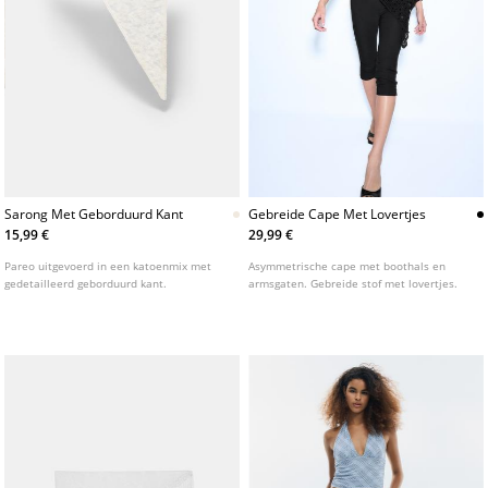
Sarong Met Geborduurd Kant
Gebreide Cape Met Lovertjes
15,99 €
29,99 €
Pareo uitgevoerd in een katoenmix met
Asymmetrische cape met boothals en
gedetailleerd geborduurd kant.
armsgaten. Gebreide stof met lovertjes.