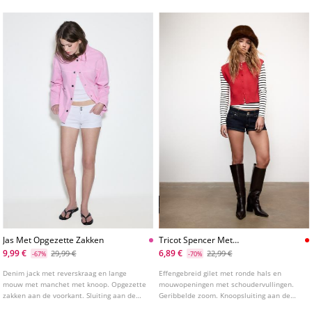
Jas Met Opgezette Zakken
Tricot Spencer Met
Schoudervullingen
9,99 €
6,89 €
29,99 €
22,99 €
-67%
-70%
Denim jack met reverskraag en lange
Effengebreid gilet met ronde hals en
mouw met manchet met knoop. Opgezette
mouwopeningen met schoudervullingen.
zakken aan de voorkant. Sluiting aan de
Geribbelde zoom. Knoopsluiting aan de
voorkant met drukknopen.
voorkant.