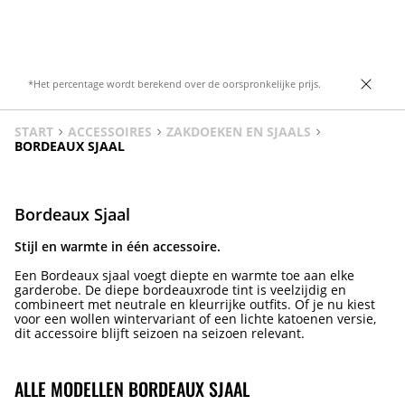
delicate en verslavende nuance die lang
blijft hangen.
*Het percentage wordt berekend over de oorspronkelijke prijs.
START
ACCESSOIRES
ZAKDOEKEN EN SJAALS
BORDEAUX SJAAL
Bordeaux Sjaal
Stijl en warmte in één accessoire.
Een Bordeaux sjaal voegt diepte en warmte toe aan elke
garderobe. De diepe bordeauxrode tint is veelzijdig en
combineert met neutrale en kleurrijke outfits. Of je nu kiest
voor een wollen wintervariant of een lichte katoenen versie,
dit accessoire blijft seizoen na seizoen relevant.
ALLE MODELLEN BORDEAUX SJAAL