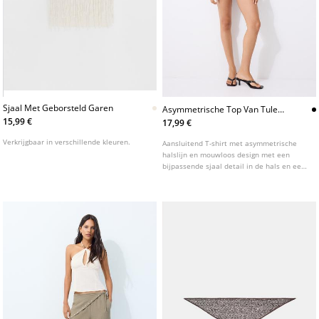
Sjaal Met Geborsteld Garen
Asymmetrische Top Van Tule
Met Sjaal
15,99 €
17,99 €
Verkrijgbaar in verschillende kleuren.
Aansluitend T-shirt met asymmetrische
halslijn en mouwloos design met een
bijpassende sjaal detail in de hals en een
rimpeling aan de zijkant. Beschikbaar in
verschillende kleuren.