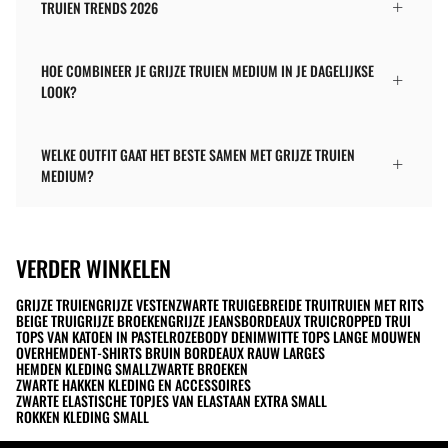
TRUIEN TRENDS 2026
HOE COMBINEER JE GRIJZE TRUIEN MEDIUM IN JE DAGELIJKSE
LOOK?
WELKE OUTFIT GAAT HET BESTE SAMEN MET GRIJZE TRUIEN
MEDIUM?
VERDER WINKELEN
GRIJZE TRUIEN
GRIJZE VESTEN
ZWARTE TRUI
GEBREIDE TRUI
TRUIEN MET RITS
BEIGE TRUI
GRIJZE BROEKEN
GRIJZE JEANS
BORDEAUX TRUI
CROPPED TRUI
TOPS VAN KATOEN IN PASTELROZE
BODY DENIM
WITTE TOPS LANGE MOUWEN
OVERHEMDEN
T-SHIRTS BRUIN BORDEAUX RAUW LARGES
HEMDEN KLEDING SMALL
ZWARTE BROEKEN
ZWARTE HAKKEN KLEDING EN ACCESSOIRES
ZWARTE ELASTISCHE TOPJES VAN ELASTAAN EXTRA SMALL
ROKKEN KLEDING SMALL