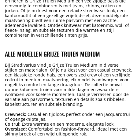
en heren is Grijze Truien Medium een veelzijdige basis die
eenvoudig te combineren is met jeans, chinos, rokken en
jurken. Of je nu kiest voor een relaxte streetwear-look, een
kantooroutfit of een gezellige vrijetijdsset, deze middelgrote
maatvoering biedt een ruime pasvorm met een zachte,
ademende kwaliteit. Ontdek knitwear met katoenmix, wol- of
fleece-inslag, en subtiele texturen die warmte en stijl
combineren in verschillende tinten grijs.
ALLE MODELLEN GRIJZE TRUIEN MEDIUM
Bij Stradivarius vind je Grijze Truien Medium in diverse
stijlen en materialen. Of je nu kiest voor een casual crewneck,
een klassieke ronde hals, een oversized crew of een verfijnde
coltrui in medium maatvoering, elk model is ontworpen voor
dagelijks comfort en lange draagduur. De collectie omvat
dunne katoenen truien voor milde dagen en zwaardere
wolmixen voor koelere momenten. Laat je verrassen door de
variatie aan pasvormen, texturen en details zoals ribbelen,
kabelstructuren en subtiele branding.
Crewneck:
Casual en tijdloos, perfect onder een jacquardtrui
of opengeknipte jas.
Coltrui:
Extra warmte en een moderne, elegante look.
Oversized:
Comfortabel en fashion-forward, ideaal met een
skinny broek of een wijd uitlopende rok.