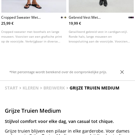
Cropped Sweater Met
Gebreid Vest Met
Boothals
Schoudervullingen
25,99 €
19,99 €
Cropped sweater met boothals en lange
Getailleerd gebreid vest in cardigan-stijl.
mouwen. Voorzien van een grafische print
Ronde hals, lange mouwen en
op de voorzijde. Verkrijgbaar in diverse
knoopsluiting aan de voorzijde. Voorzien
kleuren.
van schoudervullingen. Verkrijgbaar in
diverse kleuren.
*Het percentage wordt berekend over de oorspronkelijke prijs.
START
KLEREN
BREIWERK
GRIJZE TRUIEN MEDIUM
Grijze Truien Medium
Stijlvol comfort voor elke dag, van casual tot chique.
Grijze truien blijven een pilaar in elke garderobe. Voor dames