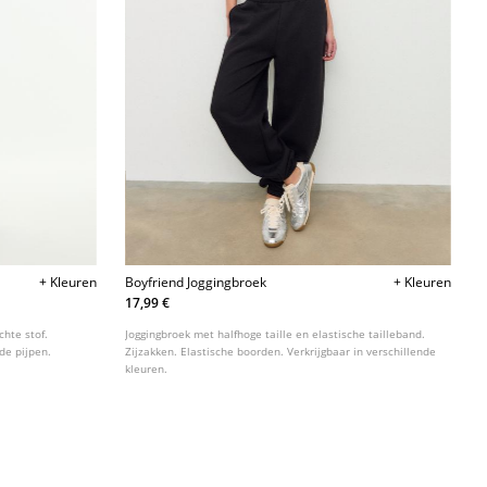
+ Kleuren
Boyfriend Joggingbroek
+ Kleuren
17,99 €
chte stof.
Joggingbroek met halfhoge taille en elastische tailleband.
jde pijpen.
Zijzakken. Elastische boorden. Verkrijgbaar in verschillende
kleuren.