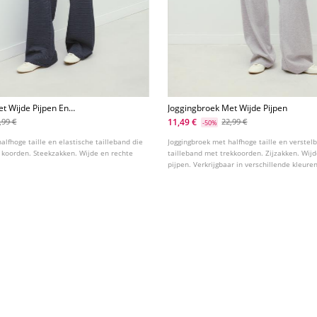
t Wijde Pijpen En
Joggingbroek Met Wijde Pijpen
11,49 €
,99 €
22,99 €
-50%
alfhoge taille en elastische tailleband die
Joggingbroek met halfhoge taille en verstel
t koorden. Steekzakken. Wijde en rechte
tailleband met trekkoorden. Zijzakken. Wij
pijpen. Verkrijgbaar in verschillende kleuren