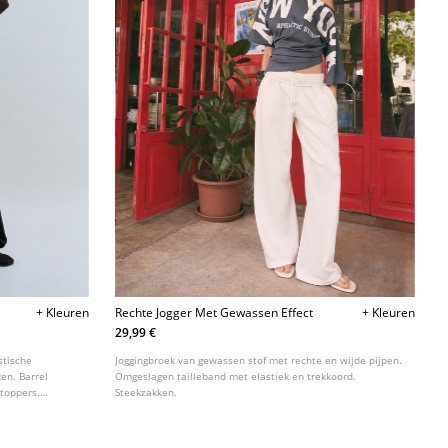
+ Kleuren
Rechte Jogger Met Gewassen Effect
+ Kleuren
29,99 €
stische
Joggingbroek van gewassen stof met rechte en wijde pijpen.
en. Barrel
Omgeslagen tailleband met elastiek en trekkoord.
stoppers.
Steekzakken.