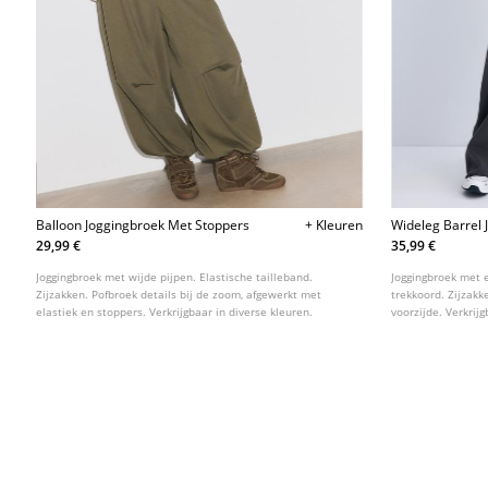
Balloon Joggingbroek Met Stoppers
+ Kleuren
Wideleg Barrel 
29,99 €
35,99 €
Joggingbroek met wijde pijpen. Elastische tailleband.
Joggingbroek met e
Zijzakken. Pofbroek details bij de zoom, afgewerkt met
trekkoord. Zijzak
elastiek en stoppers. Verkrijgbaar in diverse kleuren.
voorzijde. Verkrij