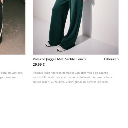
Palazzo Jogger Met Zachte Touch
+ Kleuren
29,99 €
 Voorzien van een
Palazzo-joggingbroek gemaakt van stof met een zachte
ijpen met een
touch. Mid waist en elastische tailleband met verstelbare
trekkoorden. Zijzakken. Verkrijgbaar in diverse kleuren.