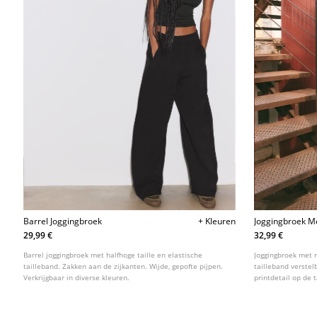
Barrel Joggingbroek
+ Kleuren
Joggingbroek M
29,99 €
32,99 €
Barrel joggingbroek met halfhoge taille en elastische
Joggingbroek met 
tailleband. Zakken aan de zijkanten. Wijde, gepofte pijpen.
tailleband verstel
Verkrijgbaar in diverse kleuren.
printdetail op de t