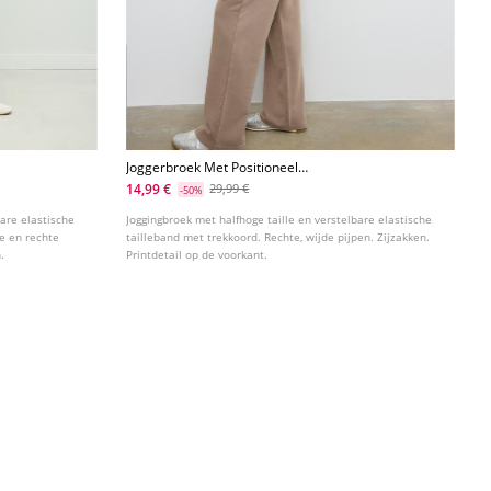
Joggerbroek Met Positioneel
Verwassen Effect
14,99 €
29,99 €
-50%
bare elastische
Joggingbroek met halfhoge taille en verstelbare elastische
de en rechte
tailleband met trekkoord. Rechte, wijde pijpen. Zijzakken.
.
Printdetail op de voorkant.