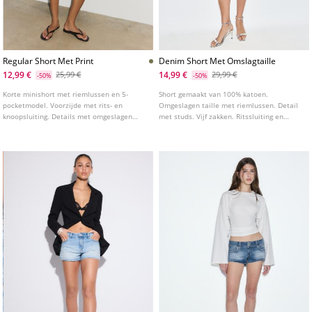
Regular Short Met Print
Denim Short Met Omslagtaille
12,99 €
14,99 €
25,99 €
29,99 €
-50%
-50%
Korte minishort met riemlussen en 5-
Short gemaakt van 100% katoen.
pocketmodel. Voorzijde met rits- en
Omgeslagen taille met riemlussen. Detail
knoopsluiting. Details met omgeslagen
met studs. Vijf zakken. Ritssluiting en
zoom en print.
knoop aan de voorkant.