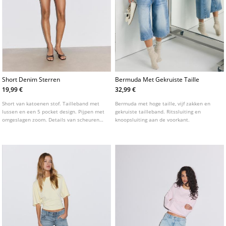
Short Denim Sterren
Bermuda Met Gekruiste Taille
19,99 €
32,99 €
Short van katoenen stof. Tailleband met
Bermuda met hoge taille, vijf zakken en
lussen en een 5 pocket design. Pijpen met
gekruiste tailleband. Ritssluiting en
omgeslagen zoom. Details van scheuren
knoopsluiting aan de voorkant.
aan de voorkant en een sterrenpatroon.
Ritssluiting en metalen knoop aan de
voorkant.