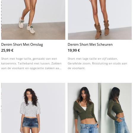
Denim Short Met Omslag
Denim Short Met Scheuren
25,99 €
19,99 €
Short met hoge taille, gemaakt van een
Short met lage taille en vijf zakken.
katoenmix. Tailleband met lussen. Zakken
Gerafelde zoom. Ritssluiting en studs aan
aan de voorkant en opgezette zakken aan
de voorkant.
de achterkant. Ritssluiting aan de voorkant
en dubbele metalen knoop. Zoom met
omslag. Verkrijgbaar in verschillende
kleuren.