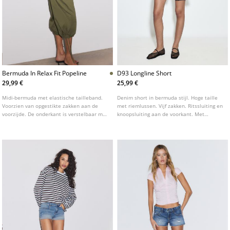
Bermuda In Relax Fit Popeline
D93 Longline Short
29,99 €
25,99 €
Midi-bermuda met elastische tailleband.
Denim short in bermuda stijl. Hoge taille
Voorzien van opgestikte zakken aan de
met riemlussen. Vijf zakken. Ritssluiting en
voorzijde. De onderkant is verstelbaar met
knoopsluiting aan de voorkant. Met
een koordje en het model heeft een
scheuren en gerafelde zoom. Verkrijgbaar
koordsluiting.
in verschillende kleuren.