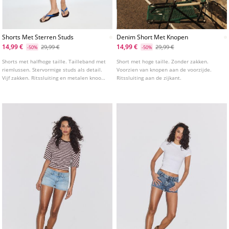
Shorts Met Sterren Studs
Denim Short Met Knopen
14,99 €
14,99 €
29,99 €
29,99 €
-50%
-50%
Shorts met halfhoge taille. Tailleband met
Short met hoge taille. Zonder zakken.
riemlussen. Stervormige studs als detail.
Voorzien van knopen aan de voorzijde.
Vijf zakken. Ritssluiting en metalen knoop
Ritssluiting aan de zijkant.
aan de voorkant.