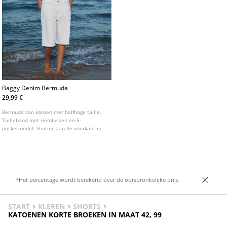
Baggy Denim Bermuda
29,99 €
Bermuda van katoen met halfhoge taille.
Tailleband met riemlussen en 5-
pocketmodel. Sluiting aan de voorkant met
rits en knoop. Verkrijgbaar in diverse
kleuren.
*Het percentage wordt berekend over de oorspronkelijke prijs.
START
KLEREN
SHORTS
KATOENEN KORTE BROEKEN IN MAAT 42, 99