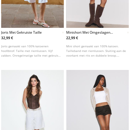
Jorts Met Gekruiste Taille
Minishort Met Omgeslagen
Pijpen
32,99 €
22,99 €
Jorts gemaakt van 100% katoenen
Mini short gemaakt van 100% katoen.
hoofdstof. Taille met riemlussen. Vijf
Tailleband met riemlussen. Sluiting aan de
zakken. Onregelmatige taille met gekruiste
voorkant met rits en dubbele knoop.
ritssluiting en dubbele knoopsluiting aan
Voorzakken. Onderkant met omslag.
de voorkant.