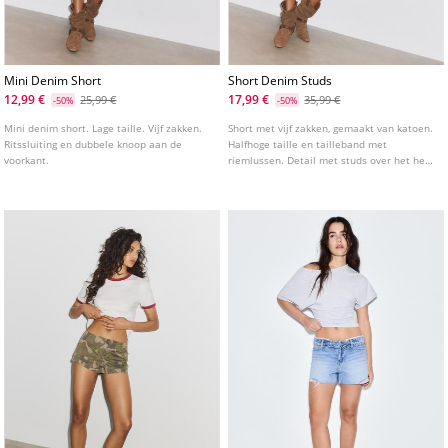
Mini Denim Short
Short Denim Studs
12,99 €
17,99 €
25,99 €
35,99 €
-50%
-50%
Mini denim short. Lage taille. Vijf zakken.
Short met vijf zakken, gemaakt van katoen.
Ritssluiting en dubbele knoop aan de
Halfhoge taille en tailleband met
voorkant.
riemlussen. Detail met studs over het hele
kledingstuk en gerafelde zoom.