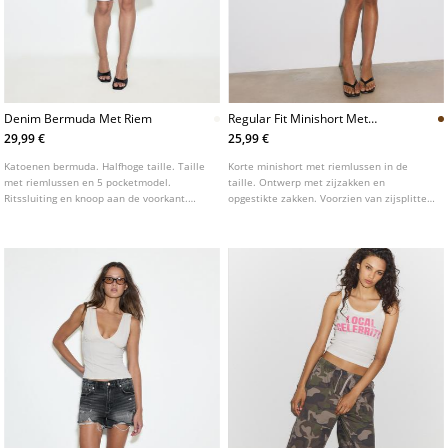
Denim Bermuda Met Riem
Regular Fit Minishort Met
Zakken
29,99 €
25,99 €
Katoenen bermuda. Halfhoge taille. Taille
Korte minishort met riemlussen in de
met riemlussen en 5 pocketmodel.
taille. Ontwerp met zijzakken en
Ritssluiting en knoop aan de voorkant.
opgestikte zakken. Voorzien van zijsplitten
Afneembare riem.
aan de onderkant. Sluiting aan de voorkant
met rits en dubbele knoop.