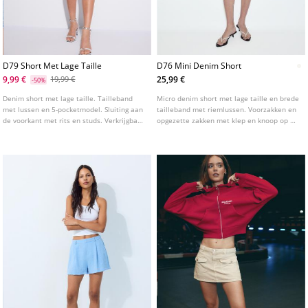
D79 Short Met Lage Taille
D76 Mini Denim Short
9,99 €
25,99 €
19,99 €
-50%
Denim short met lage taille. Tailleband
Micro denim short met lage taille en brede
met lussen en 5-pocketmodel. Sluiting aan
tailleband met riemlussen. Voorzakken en
de voorkant met rits en studs. Verkrijgbaar
opgezette zakken met klep en knoop op de
in verschillende kleuren.
achterkant. Sluiting aan de voorkant met
rits en dubbele studs. Verkrijgbaar in
diverse kleuren.