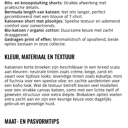
Rits- en knoopsluiting shorts:
Strakke afwerking met
praktische details.
Bermuda length van katoen:
Net iets langer, perfect
gecombineerd met een blouse of T-shirt.
Katoenen short met plooitjes:
Speelse textuur en ademend
comfort voor zomertrends.
Bio-katoen / organic cotton:
Duurzame keuze met zacht
draaggevoel.
Gedragen print of effen:
Minimalistisch of opvallend, beide
opties bestaan in onze collectie.
KLEUR, MATERIAAL EN TEXTUUR
Katoenen korte broeken zijn beschikbaar in een breed scala
aan kleuren: neutrale tinten zoals crème, beige, zand en
zwart voor tijdloze looks; levendige tinten zoals kobaltje, mint
of fuchsia voor een speelse vibe; en zachte aardetinten voor
een boho look. Wat de textuur betreft kiezen veel modellen
voor een strakke canvas katoen, soms met een lichte twill of
geweven structuur voor extra diepte. Biokatoen opties voelen
extra zacht aan en zijn een keurige keuze voor dagelijks
gebruik en gevoelige huid.
MAAT- EN PASVORMTIPS