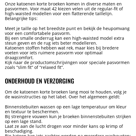
Onze katoenen korte broeken komen in diverse maten en
pasvormen. Voor maat 42 kiezen velen uit de regular-fit of
high-waisted modellen voor een flatterende taillelijn.
Belangrijke tips:
Meet je taille op het breedste punt en bekijk de heupomvang
voor een comfortabele pasvorm.
Bij een smalle onderrug kan een high-waisted model extra
steun geven en de rug iets beter modelleren.
Katoenen stoffen hebben wat rek, maar kies bij bredere
voeten voor iets ruimere pasvorm voor optimaal
draagcomfort.
Kijk naar de productomschrijvingen voor speciale pasvormen
zoals “slim fit” of “relaxed fit”.
ONDERHOUD EN VERZORGING
Om de katoenen korte broeken lang mooi te houden, volg je
de wasinstructies op het label. Over het algemeen geldt:
Binnenstebuiten wassen op een lage temperatuur om kleur
en textuur te beschermen.
Bij strengere vouwen kun je broeken binnenstebuiten strijken
op een lage stand.
Laat ze aan de lucht drogen voor minder kans op krimp of
beschadiging.
Bio-katoen kan iets zachter worden na meerdere wasbeurten;