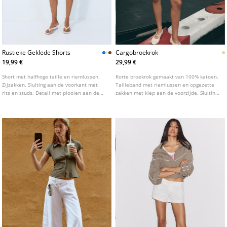
Rustieke Geklede Shorts
Cargobroekrok
19,99 €
29,99 €
Short met halfhoge taille en riemlussen.
Korte broekrok gemaakt van 100% katoen.
Zijzakken. Sluiting aan de voorkant met
Tailleband met riemlussen en opgezette
rits en studs. Detail met plooien aan de
zakken met klep aan de voorzijde. Sluiting
voorkant. Verkrijgbaar in verschillende
aan de voorzijde met rits en metalen
kleuren.
knoop.