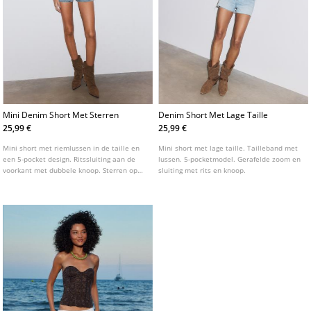
Mini Denim Short Met Sterren
Denim Short Met Lage Taille
25,99 €
25,99 €
Mini short met riemlussen in de taille en
Mini short met lage taille. Tailleband met
een 5-pocket design. Ritssluiting aan de
lussen. 5-pocketmodel. Gerafelde zoom en
voorkant met dubbele knoop. Sterren op
sluiting met rits en knoop.
de achterzakken.