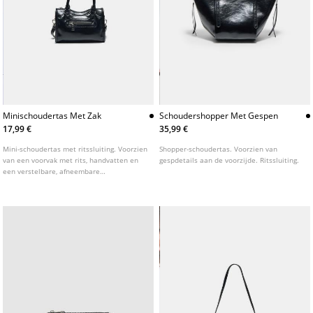
Minischoudertas Met Zak
Schoudershopper Met Gespen
17,99 €
35,99 €
Mini-schoudertas met ritssluiting. Voorzien
Shopper-schoudertas. Voorzien van
van een voorvak met rits, handvatten en
gespdetails aan de voorzijde. Ritssluiting.
een verstelbare, afneembare
schouderriem.