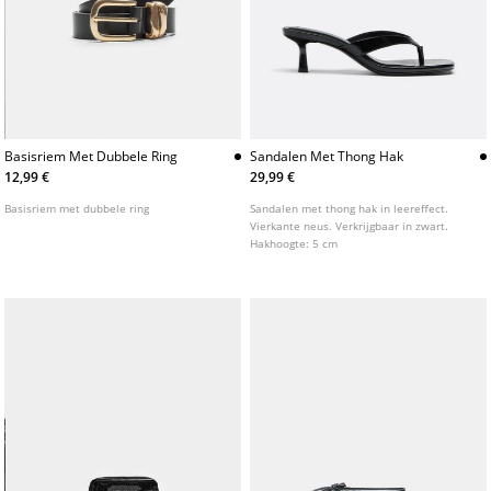
Basisriem Met Dubbele Ring
Sandalen Met Thong Hak
12,99 €
29,99 €
Basisriem met dubbele ring
Sandalen met thong hak in leereffect.
Vierkante neus. Verkrijgbaar in zwart.
Hakhoogte: 5 cm