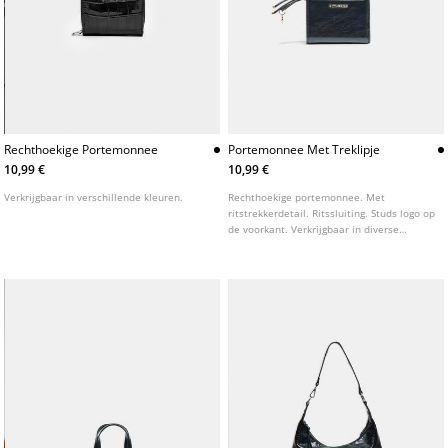
Rechthoekige Portemonnee
Portemonnee Met Treklipje
10,99 €
10,99 €
Verkrijgbaar in verschillende kleuren.
Rechthoekige portemonnee. Met
ritstrekkerdetail. Ritssluiting. Studs logo op
de voorkant. Verkrijgbaar in diverse
kleuren.