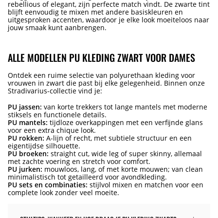
rebellious of elegant, zijn perfecte match vindt. De zwarte tint
blijft eenvoudig te mixen met andere basiskleuren en
uitgesproken accenten, waardoor je elke look moeiteloos naar
jouw smaak kunt aanbrengen.
ALLE MODELLEN PU KLEDING ZWART VOOR DAMES
Ontdek een ruime selectie van polyurethaan kleding voor
vrouwen in zwart die past bij elke gelegenheid. Binnen onze
Stradivarius-collectie vind je:
PU jassen:
van korte trekkers tot lange mantels met moderne
stiksels en functionele details.
PU mantels:
tijdloze overkappingen met een verfijnde glans
voor een extra chique look.
PU rokken:
A-lijn of recht, met subtiele structuur en een
eigentijdse silhouette.
PU broeken:
straight cut, wide leg of super skinny, allemaal
met zachte voering en stretch voor comfort.
PU jurken:
mouwloos, lang, of met korte mouwen; van clean
minimalistisch tot getailleerd voor avondkleding.
PU sets en combinaties:
stijlvol mixen en matchen voor een
complete look zonder veel moeite.