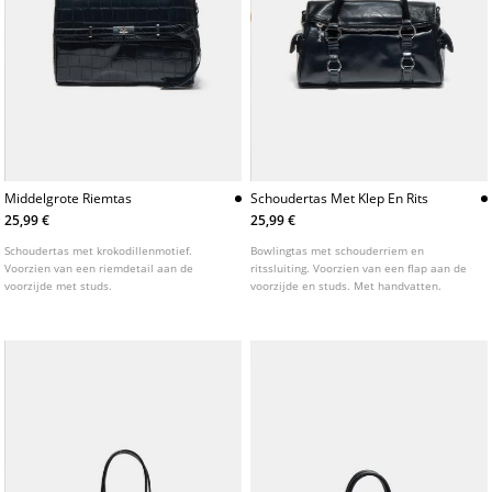
Middelgrote Riemtas
Schoudertas Met Klep En Rits
25,99 €
25,99 €
Schoudertas met krokodillenmotief.
Bowlingtas met schouderriem en
Voorzien van een riemdetail aan de
ritssluiting. Voorzien van een flap aan de
voorzijde met studs.
voorzijde en studs. Met handvatten.