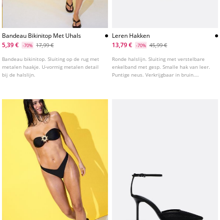
Bandeau Bikinitop Met Uhals
Leren Hakken
5,39 €
13,79 €
17,99 €
45,99 €
-70%
-70%
Bandeau bikinitop. Sluiting op de rug met
Ronde halslijn. Sluiting met verstelbare
metalen haakje. U-vormig metalen detail
enkelband met gesp. Smalle hak van leer.
bij de halslijn.
Puntige neus. Verkrijgbaar in bruin.
Hakhoogte: 8,5 cm