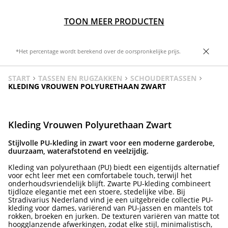
TOON MEER PRODUCTEN
*Het percentage wordt berekend over de oorspronkelijke prijs.
START
TASSEN EN RUGZAKKEN
SCHOUDERTASSEN
KLEDING VROUWEN POLYURETHAAN ZWART
Kleding Vrouwen Polyurethaan Zwart
Stijlvolle PU-kleding in zwart voor een moderne garderobe,
duurzaam, waterafstotend en veelzijdig.
Kleding van polyurethaan (PU) biedt een eigentijds alternatief
voor echt leer met een comfortabele touch, terwijl het
onderhoudsvriendelijk blijft. Zwarte PU-kleding combineert
tijdloze elegantie met een stoere, stedelijke vibe. Bij
Stradivarius Nederland vind je een uitgebreide collectie PU-
kleding voor dames, variërend van PU-jassen en mantels tot
rokken, broeken en jurken. De texturen variëren van matte tot
hoogglanzende afwerkingen, zodat elke stijl, minimalistisch,