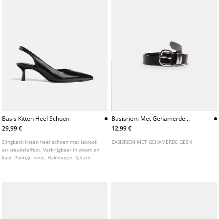
Basis Kitten Heel Schoen
Basisriem Met Gehamerde
Gesn
29,99 €
12,99 €
Slingback kitten heel schoen met laklook
BASISRIEM MET GEHAMERDE GESN
en kreukeleffect. Verkrijgbaar in zwart en
kaki. Puntige neus. Hakhoogte: 5,5 cm