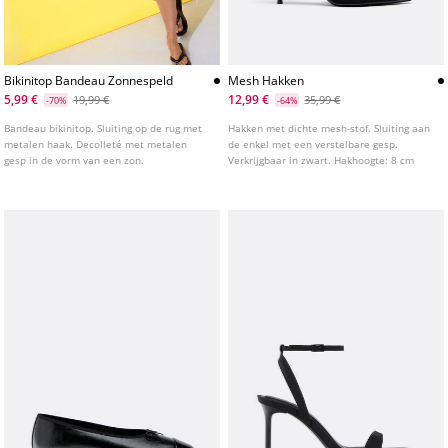
Bikinitop Bandeau Zonnespeld
Mesh Hakken
5,99 €
12,99 €
19,99 €
35,99 €
-70%
-64%
Bandeau bikinitop. Sluiting op de rug met
Hakken met dichte mesh-stof. Sluiting aan
metalen haak. Decolleté met metalen
de enkel met een verstelbare gesp.
gesp in de vorm van een zon.
Verkrijgbaar in zwart. Hakhoogte: 8 cm