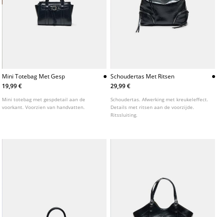
Mini Totebag Met Gesp
Schoudertas Met Ritsen
19,99 €
29,99 €
Mini totebag met gespdetail aan de
Schoudertas. Afwerking met kreukeleffect.
voorkant. Voorzien van handvatten.
Details met ritsen aan de voorzijde.
Ritssluiting.