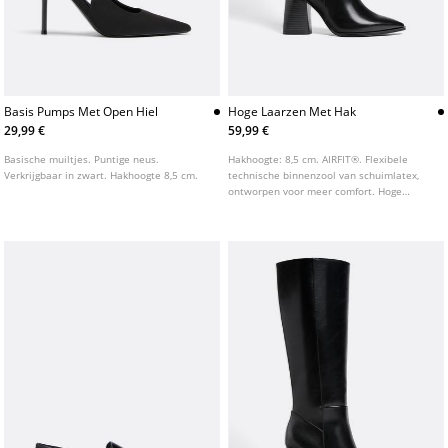
Basis Pumps Met Open Hiel
Hoge Laarzen Met Hak
29,99 €
59,99 €
Basische muiltjes. Puntige neus.
Hakhoogte: 8,5 cm. AIRFIT®. Flexibele
Verkrijgbaar in zwart. Hakhoogte 8,5 cm.
technische binnenzool van schuimlatex,
ontworpen voor meer comfort. Hoge
dameslaarzen met hak, verkrijgbaar in
zwart en bruin. Sluiting met rits aan de
zijkant.