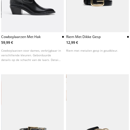
Cowboylaarzen Met Hak
Riem Met Dikke Gesp
59,99 €
12,99 €
Cowboylaarzen voor dames, verkrijgbaar in
Riem met metalen gesp in goudkleur.
verschillende kleuren. Geborduurde
details op de schacht van de laars. Details
van treklussen aan de zijkanten van de
laars. Hakhoogte: 4,5 cm.