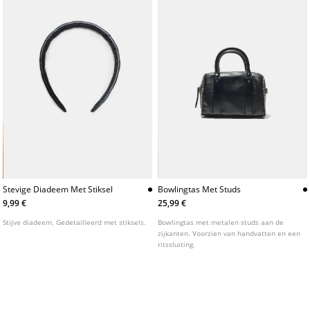
Stevige Diadeem Met Stiksel
Bowlingtas Met Studs
9,99 €
25,99 €
Stijve diadeem. Gedetailleerd met stiksels.
Bowlingtas met metalen studs aan de
zijkanten. Voorzien van handvatten en een
ritssluiting.