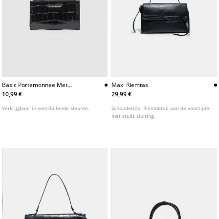
Basic Portemonnee Met
Maxi Riemtas
Cocoeffect
10,99 €
29,99 €
Verkrijgbaar in verschillende kleuren.
Schoudertas. Riemdetail aan de voorzijde
met studs sluiting.