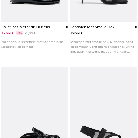
Ballerinas Met Strik En Neus
Sandalen Met Smalle Hak
12,99 €
29,99 €
29,99 €
-57%
Ballerina's in leereffect met lakleren neus.
Schoenen met smalle hak. Middelste band
Strikdetail op de neus.
op de wreef. Verstelbare enkelbandsluiting
met gesp. Afgewerkt met een vierkante
neus. Verkrijgbaar in zwart. Hakhoogte: 8
cm