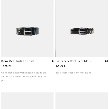
Riem Met Studs En Tekst
Basisleereffect Riem Met
Glans
15,99 €
12,99 €
Riem met detail van metalen studs die
Basisleereffect riem met glans
een tekst vormen. Sluiting met metalen
gesp.