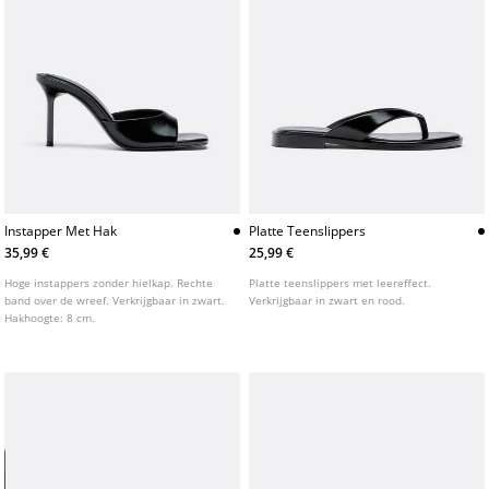
Instapper Met Hak
Platte Teenslippers
35,99 €
25,99 €
Hoge instappers zonder hielkap. Rechte
Platte teenslippers met leereffect.
band over de wreef. Verkrijgbaar in zwart.
Verkrijgbaar in zwart en rood.
Hakhoogte: 8 cm.