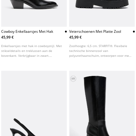
Cowboy Enkellaarsjes Met Hak
Veterschoenen Met Platte Zool
45,99 €
45,99 €
Enkellaarsjes met hak in cowboystijl. Met
Zoolhoogte: 6,5 cm. STARFIT®. Flexibele
stikseldetails en treklussen aan de
technische binnenzool van
bovenkant. Verkrijgbaar in zwart.
polyurethaanschuim, ontworpen voor meer
Hakhoogte: 4,5 cm.
comfort. Veterschoenen met platte zool.
Verkrijgbaar in zwart.