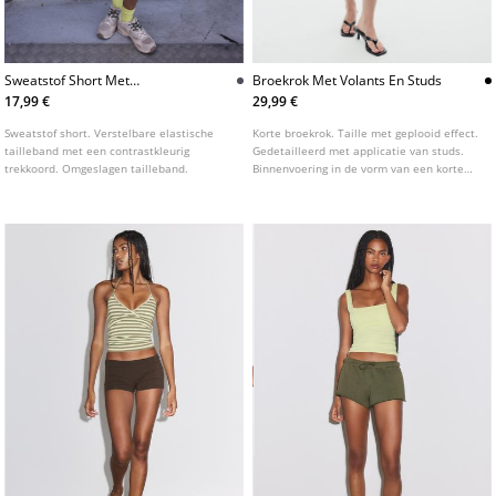
Sweatstof Short Met
Broekrok Met Volants En Studs
Omgeslagen Tailleband
17,99 €
29,99 €
Sweatstof short. Verstelbare elastische
Korte broekrok. Taille met geplooid effect.
tailleband met een contrastkleurig
Gedetailleerd met applicatie van studs.
trekkoord. Omgeslagen tailleband.
Binnenvoering in de vorm van een korte
broek. Blinde ritssluiting aan de
achterkant.