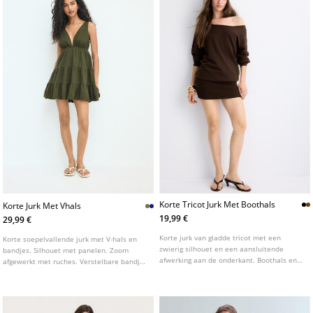
Korte Tricot Jurk Met Boothals
Korte Jurk Met Vhals
19,99 €
29,99 €
Korte jurk van gladde tricot met een
Korte soepelvallende jurk met V-hals en
zwierig silhouet en een aansluitende
bandjes. Silhouet met panelen. Zoom
afwerking aan de onderkant. Boothals en
afgewerkt met ruches. Verstelbare bandjes
lange mouwen met elastische
op de rug met strikdetail.
manchetten. Verkrijgbaar in verschillende
kleuren.