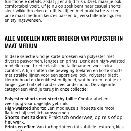
functionele details, zodat jij er altijd fris uitziet, maar je ook
comfortabel voelt. Of je nu op zoek bent naar casual shorts,
sleek wikkelbroeken of utility-stijlen met praktische zakken,
onze maat medium keuzes passen bij verschillende figuren
en stylingswensen.
ALLE MODELLEN KORTE BROEKEN VAN POLYESTER IN
MAAT MEDIUM
In deze selectie vind je korte broeken van polyester met
diverse pasvormen, lengtes en prints. Denk aan high-waisted
modellen met brede elastische taillebanden voor extra
comfort, A-lijn snitten die beweging toelaten en korte shorts
met strakke lijnen voor een sportieve look. Polyester biedt
kleurbehoud en kreukbestendigheid, wat betekent dat je er
langer goed uitziet zonder veel onderhoud. De volgende
categorieën vind je terug in onze collectie:
Polyester shorts met stretchy taille:
Comfortabel en
veelzijdig voor dagelijks gebruik.
High-waisted shorts:
Een modieuze silhouette die mooi
flatteert bij veel lichaamsvormen.
Shorts met zakken:
Praktisch onderweg, op reis of op
het werk.
Prints en effen:
Van turboprinteen tot subtiele texturen, kies