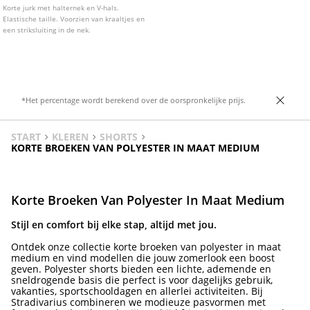
Korte jurk met halternek en V-hals.
Elastische taille. Voorzien van kraaltjes en
een striksluiting in de nek.
*Het percentage wordt berekend over de oorspronkelijke prijs.
START
KLEREN
SHORTS
KORTE BROEKEN VAN POLYESTER IN MAAT MEDIUM
Korte Broeken Van Polyester In Maat Medium
Stijl en comfort bij elke stap, altijd met jou.
Ontdek onze collectie korte broeken van polyester in maat
medium en vind modellen die jouw zomerlook een boost
geven. Polyester shorts bieden een lichte, ademende en
sneldrogende basis die perfect is voor dagelijks gebruik,
vakanties, sportschooldagen en allerlei activiteiten. Bij
Stradivarius combineren we modieuze pasvormen met