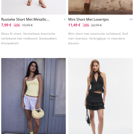
Rustieke Short Met Metallic
Mini Short Met Lovertjes
Garen
7,99 €
11,49 €
19,99 €
22,99 €
-60%
-50%
Relax fit short. Verstelbare elastische
Mini short met elastische tailleband. Stof
tailleband met trekkoord. Steekzakken.
met lovertjes. Verkrijgbaar in meerdere
Knoopdetail.
kleuren.