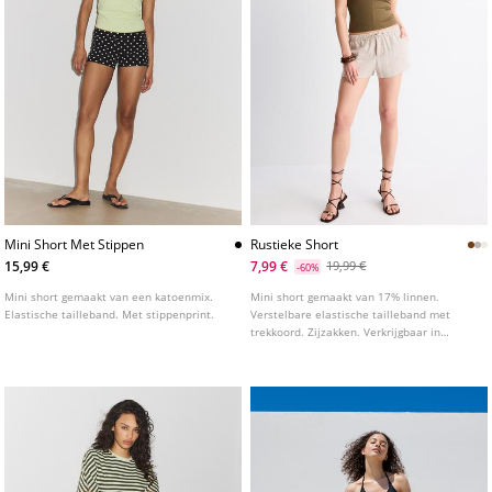
Mini Short Met Stippen
Rustieke Short
15,99 €
7,99 €
19,99 €
-60%
Mini short gemaakt van een katoenmix.
Mini short gemaakt van 17% linnen.
Elastische tailleband. Met stippenprint.
Verstelbare elastische tailleband met
trekkoord. Zijzakken. Verkrijgbaar in
diverse kleuren.