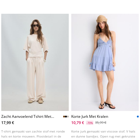
aansluitende taille. Verkrijgbaar in
ruches. Open rug verstelbaar met een
verschillende kleuren.
strik. Verkrijgbaar in verschillende kleuren.
Zacht Aanvoelend Tshirt Met
Korte Jurk Met Kralen
Korte Mouw
17,99 €
10,79 €
35,99 €
-70%
T-shirt gemaakt van zachte stof met ronde
Korte jurk gemaakt van viscose stof. V hals
hals en korte mouwen. Plooidetail in de
en dunne bandjes. Open rug met gekruiste