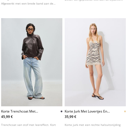
Afgewerkt met een brede band aan de
onderkant. Verkrijgbaar in verschillende
kleuren.
Korte Trenchcoat Met
Korte Jurk Met Lovertjes En
Leereffect
Dierenprint
45,99 €
35,99 €
Trenchcoat van stof met leereffect. Kort
Korte jurk met een rechte halsuitsnijding