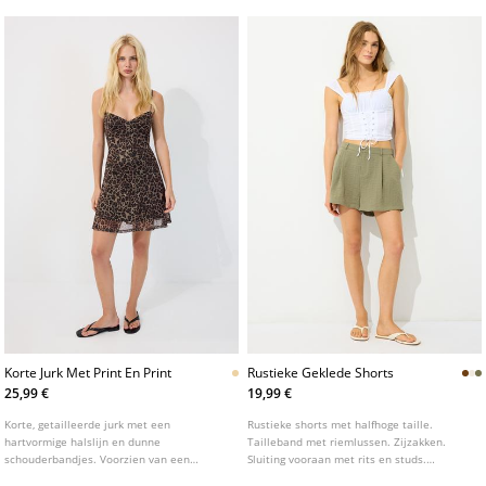
Korte Jurk Met Print En Print
Rustieke Geklede Shorts
25,99 €
19,99 €
Korte, getailleerde jurk met een
Rustieke shorts met halfhoge taille.
hartvormige halslijn en dunne
Tailleband met riemlussen. Zijzakken.
schouderbandjes. Voorzien van een
Sluiting vooraan met rits en studs.
dierenprint en een binnenvoering.
Plooidetail aan de voorkant. Verkrijgbaar