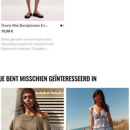
Shorts Met Bandplooien En
Zachte Touch
19,99 €
Shorts gemaakt van een zachte stof.
Verstelbare elastische tailleband met
bijpassend trekkoord. Zijzakken.
Bandplooien aan de voorkant. Verkrijgbaar
in verschillende kleuren.
JE BENT MISSCHIEN GEÏNTERESSEERD IN