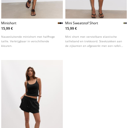
Minishort
Mini Sweatstof Short
15,99 €
15,99 €
Nauwsluitende minishort met halfhoge
Mini short met verstelbare elastische
taille. Verkrijgbaar in verschillende
tailleband en trekkoord. Steekzakken aan
kleuren.
de zijkanten en afgewerkt met een rafelige
zoom. Verkrijgbaar in diverse kleuren.