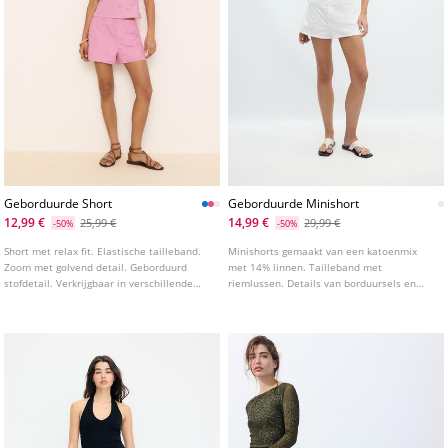
Geborduurde Short
Geborduurde Minishort
12,99 €
14,99 €
25,99 €
29,99 €
-50%
-50%
Short met relax fit. Elastische tailleband.
Minishorts gemaakt van een katoenmix
Zoom met golvend detail. Geborduurd
met 14% linnen. Tailleband met
stofdetail. Verkrijgbaar in verschillende
riemlussen. Details van borduursels en
kleuren.
spiegelapplicaties. Ritssluiting en
knoopsluiting aan de voorkant.