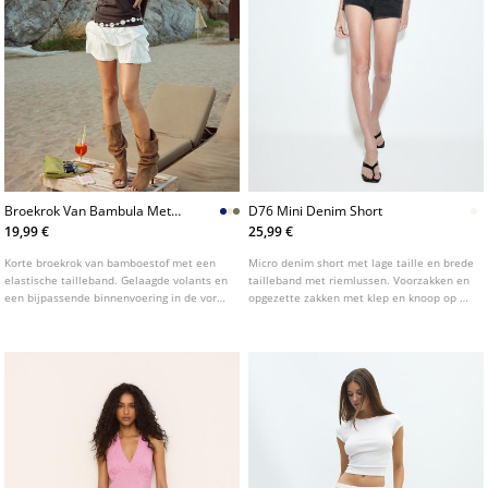
Broekrok Van Bambula Met
D76 Mini Denim Short
Volants L01261250
19,99 €
25,99 €
Korte broekrok van bamboestof met een
Micro denim short met lage taille en brede
elastische tailleband. Gelaagde volants en
tailleband met riemlussen. Voorzakken en
een bijpassende binnenvoering in de vorm
opgezette zakken met klep en knoop op de
van een broekje. Verkrijgbaar in
achterkant. Sluiting aan de voorkant met
verschillende kleuren.
rits en dubbele studs. Verkrijgbaar in
diverse kleuren.