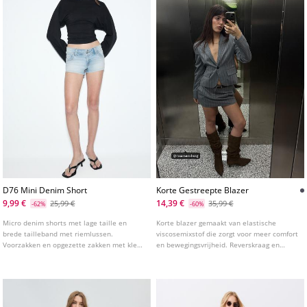
D76 Mini Denim Short
Korte Gestreepte Blazer
9,99 €
14,39 €
25,99 €
35,99 €
-62%
-60%
Micro denim shorts met lage taille en
Korte blazer gemaakt van elastische
brede tailleband met riemlussen.
viscosemixstof die zorgt voor meer comfort
Voorzakken en opgezette zakken met klep
en bewegingsvrijheid. Reverskraag en
en knoop op de achterkant. Sluiting aan de
lange mouw met uitlopende manchetten.
voorkant met ritssluiting en studs.
Paspelzakken met klep aan de voorkant.
Knoopsluiting aan de voorkant.