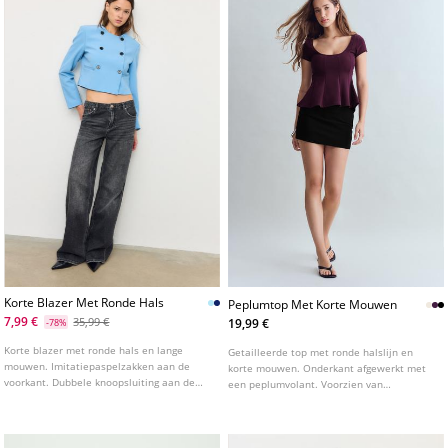
Korte Blazer Met Ronde Hals
Peplumtop Met Korte Mouwen
7,99 €
35,99 €
19,99 €
-78%
Korte blazer met ronde hals en lange
Getailleerde top met ronde halslijn en
mouwen. Imitatiepaspelzakken aan de
korte mouwen. Onderkant afgewerkt met
voorkant. Dubbele knoopsluiting aan de
een peplumvolant. Voorzien van
voorkant. Verkrijgbaar in diverse kleuren.
opvallende deelnaden aan de voorzijde.
Verkrijgbaar in verschillende kleuren.