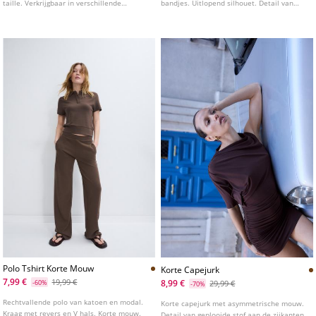
taille. Verkrijgbaar in verschillende
bandjes. Uitlopend silhouet. Detail van
kleuren.
kralenapplicatie op de halslijn en bandjes.
Top met ruches.
Polo Tshirt Korte Mouw
Korte Capejurk
7,99 €
19,99 €
8,99 €
-60%
29,99 €
-70%
Rechtvallende polo van katoen en modal.
Korte capejurk met asymmetrische mouw.
Kraag met revers en V hals. Korte mouw.
Detail van geplooide stof aan de zijkanten.