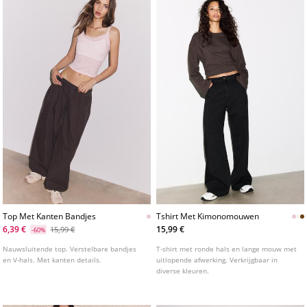
Top Met Kanten Bandjes
Tshirt Met Kimonomouwen
6,39 €
15,99 €
15,99 €
-60%
Nauwsluitende top. Verstelbare bandjes
T-shirt met ronde hals en lange mouw met
en V-hals. Met kanten details.
uitlopende afwerking. Verkrijgbaar in
diverse kleuren.