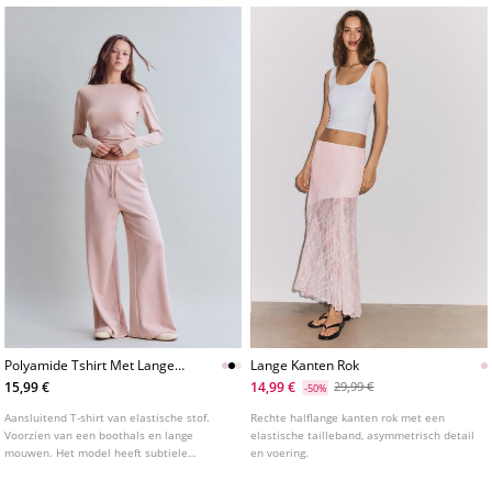
Polyamide Tshirt Met Lange
Lange Kanten Rok
Mouwen En Plooitjes
15,99 €
14,99 €
29,99 €
-50%
Aansluitend T-shirt van elastische stof.
Rechte halflange kanten rok met een
Voorzien van een boothals en lange
elastische tailleband, asymmetrisch detail
mouwen. Het model heeft subtiele
en voering.
plooitjes aan de zijkanten. Verkrijgbaar in
diverse kleuren.