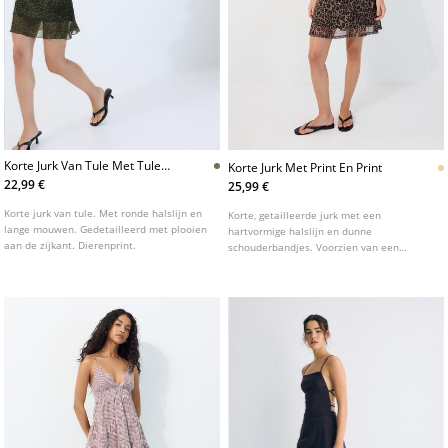
Korte Jurk Van Tule Met Tule
Korte Jurk Met Print En Print
Print
22,99 €
25,99 €
Korte jurk van tule. Met ronde halslijn en
Korte, getailleerde jurk met een
lange mouwen. Gedetailleerd met plooien
hartvormige halslijn en dunne
aan de zijkant. Dierenprint.
schouderbandjes. Voorzien van een
dierenprint en een binnenvoering.