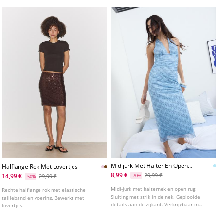
Midijurk Met Halter En Open
Halflange Rok Met Lovertjes
Rug
8,99 €
29,99 €
14,99 €
29,99 €
-70%
-50%
Midi-jurk met halternek en open rug.
Rechte halflange rok met elastische
Sluiting met strik in de nek. Geplooide
tailleband en voering. Bewerkt met
details aan de zijkant. Verkrijgbaar in
lovertjes.
verschillende kleuren.