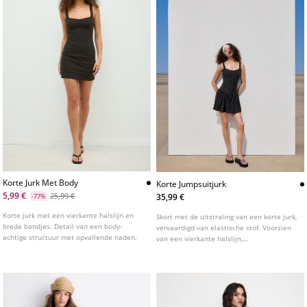
Korte Jurk Met Body
Korte Jumpsuitjurk
5,99 €
25,99 €
35,99 €
-77%
Korte jurk met een vierkante halslijn en
Skort met de uitstraling van een korte jurk,
brede bandjes. Detail van een body-
vervaardigd van elastische stof. Voorzien
achtige structuur met opvallende naden.
van een vierkante halslijn,
schouderbandjes en een getailleerde top.
Gedetailleerd met een uitlopende rok.