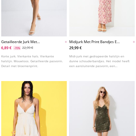
Getailleerde Jurk Met
Midijurk Met Print Bandjes En
Bloemenprint
Plooien
6,89 €
29,99 €
22,99 €
-70%
Korte jurk. Vierkante hals. Vierkante
Midi-jurk met gedrapeerde halslijn en
halslijn. Mouwloos. Getailleerde pasvorm.
dunne schouderbandjes. Het model heeft
Detail met bloemenprint.
een aansluitende pasvorm, een
bloemenprint en gerimpelde details.
Verkrijgbaar in diverse kleuren.