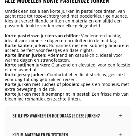
ALLE MODELLEN KORTE PASTELROZE JURKEN
Ontdek een scala aan korte jurken in pastelroze tinten, van
zacht roze tot roze-achtergrond met poederkleurige nuance.
Kies uit verschillende snitten en materialen om altijd een
passende look te vinden voor elke gelegenheid.
Korte pastelroze jurken van chiffon:
Vloeiend en luchtig,
ideaal voor zomerse dagen en bruiloften in de middag.
Korte kanten jurken:
Romantiek met een subtiel glamoureus
accent, perfect voor feestjes en date nights.
Korte linnen jurken:
Ademend en casual-chic, ideaal voor
warme dagen en strandfeesten.
Korte satijnen jurken:
Glanzend en elevated, voor een feestje
of een avond uit.
Korte jersey jurken:
Comfortabel en licht stretchy, geschikt
voor dag-tot-dag gebruik en reizen.
Korte jurken met ruches of plooien:
Speels en modieus, met
extra beweging in de rok.
Korte jurken met bloemenprint in pastel:
Een frisse mix van
bloemige romantiek en zachte tinten.
STIJLTIPS: WANNEER EN HOE DRAAG JE DEZE JURKEN?
KLEUR, MATERIALEN EN TEXTUREN