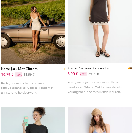
Korte Rustieke Kanten Jurk
Korte Jurk Met Glitters
8,99 €
29,99 €
10,79 €
35,99 €
-70%
-70%
Korte, zwierige jurk met verstelbare
Korte jurk met V-hals en dunne
bandjes en V-hals. Met kanten details.
schouderbandjes. Gedetailleerd met
Verkrijgbaar in verschillende kleuren.
glinsterend borduurwerk.