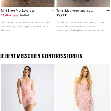
Mini Short Met Lovertjes
Tshirt Met Korte Japanse
Mouw
11,49 €
15,99 €
22,99 €
-50%
Mini short met elastische tailleband. Stof
T-shirt met ronde hals en korte Japanse
met lovertjes. Verkrijgbaar in meerdere
mouw. Getailleerd detail aan de
kleuren.
onderkant. Verkrijgbaar in verschillende
kleuren.
JE BENT MISSCHIEN GEÏNTERESSEERD IN