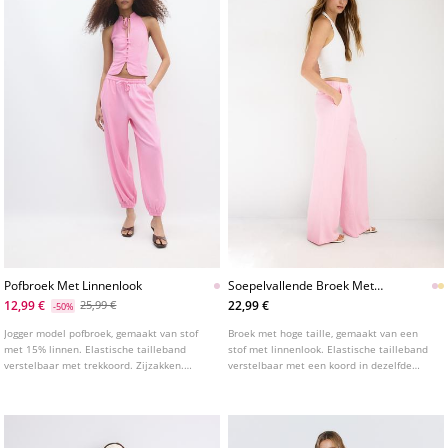
Pofbroek Met Linnenlook
Soepelvallende Broek Met
Linnenlook L01235236
12,99 €
22,99 €
25,99 €
-50%
Jogger model pofbroek, gemaakt van stof
Broek met hoge taille, gemaakt van een
met 15% linnen. Elastische tailleband
stof met linnenlook. Elastische tailleband
verstelbaar met trekkoord. Zijzakken.
verstelbaar met een koord in dezelfde
Elastische boorden onderaan. Verkrijgbaar
kleur. Wijde, rechte pijpen. Zijzakken en
in diverse kleuren.
plooien aan de voorkant.