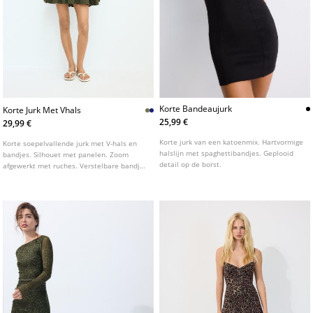
Korte Bandeaujurk
Korte Jurk Met Vhals
25,99 €
29,99 €
Korte jurk van een katoenmix. Hartvormige
Korte soepelvallende jurk met V-hals en
halslijn met spaghettibandjes. Geplooid
bandjes. Silhouet met panelen. Zoom
detail op de borst.
afgewerkt met ruches. Verstelbare bandjes
op de rug met strikdetail.