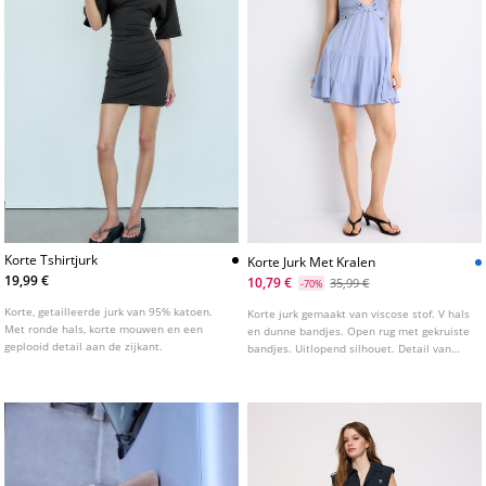
Korte Tshirtjurk
Korte Jurk Met Kralen
19,99 €
10,79 €
35,99 €
-70%
Korte, getailleerde jurk van 95% katoen.
Korte jurk gemaakt van viscose stof. V hals
Met ronde hals, korte mouwen en een
en dunne bandjes. Open rug met gekruiste
geplooid detail aan de zijkant.
bandjes. Uitlopend silhouet. Detail van
kralenapplicatie op de halslijn en bandjes.
Top met ruches.