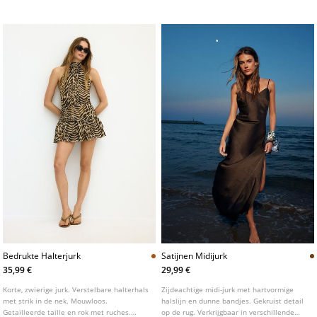
Bedrukte Halterjurk
Satijnen Midijurk
35,99 €
29,99 €
Korte, zwierige jurk. Verstelbare halterhals
Zijdeachtige midi-jurk met hartvormige
met strik in de nek. Mouwloos.
halslijn en dunne bandjes. Gekruist detail
Getailleerde taille en rok met ruches.
op de rug. Verkrijgbaar in verschillende