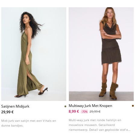
Multiway Jurk Met Knopen
Satijnen Midijurk
8,99 €
29,99 €
29,99 €
-70%
Multi-way jurk met ronde halslijn en
Midi-jurk van satijn met een V-hals en
mouwloze mouwen. Getailleerd
dunne bandjes.
riemontwerp. Detail van geplooide stof en
knopen.