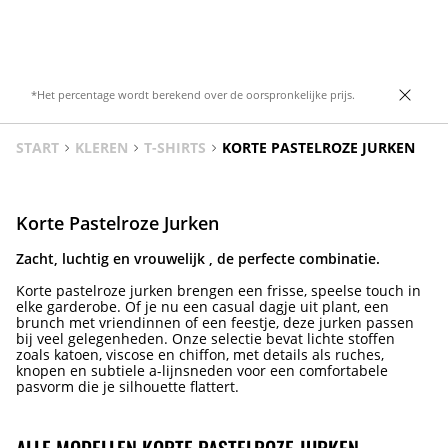
Open rug. Blinde ritssluiting aan de
kleuren.
zijkant.
*Het percentage wordt berekend over de oorspronkelijke prijs.
START
KLEREN
T-SHIRTS
KORTE PASTELROZE JURKEN
Korte Pastelroze Jurken
Zacht, luchtig en vrouwelijk , de perfecte combinatie.
Korte pastelroze jurken brengen een frisse, speelse touch in
elke garderobe. Of je nu een casual dagje uit plant, een
brunch met vriendinnen of een feestje, deze jurken passen
bij veel gelegenheden. Onze selectie bevat lichte stoffen
zoals katoen, viscose en chiffon, met details als ruches,
knopen en subtiele a-lijnsneden voor een comfortabele
pasvorm die je silhouette flattert.