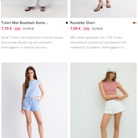
Tshirt Met Boothals Korte
Rustieke Short
Mouw En Glitter Van One
7,19 €
7,99 €
17,99 €
19,99 €
-60%
-60%
Dilemma
Strak T-shirt met boothals en korte mouw.
Mini short gemaakt van 17% linnen.
Glanzende details op de voorkant.
Verstelbare elastische tailleband met
Verkrijgbaar in diverse kleuren.
trekkoord. Zijzakken. Verkrijgbaar in
diverse kleuren.