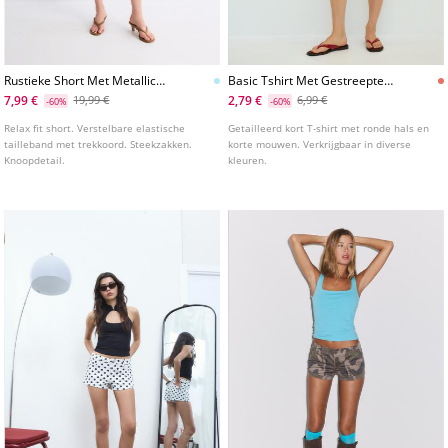
Rustieke Short Met Metallic
Basic Tshirt Met Gestreepte
Garen
Mini Mouwen
7,99 €
2,79 €
19,99 €
6,99 €
-60%
-60%
Relax fit short. Verstelbare elastische
Getailleerd kort T-shirt met ronde hals en
tailleband met trekkoord. Steekzakken.
korte mouwen. Verkrijgbaar in diverse
Knoopdetail.
kleuren.