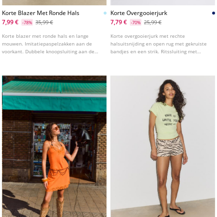
Korte Blazer Met Ronde Hals
Korte Overgooierjurk
7,99 €
7,79 €
35,99 €
25,99 €
-78%
-70%
Korte blazer met ronde hals en lange
Korte overgooierjurk met rechte
mouwen. Imitatiepaspelzakken aan de
halsuitsnijding en open rug met gekruiste
voorkant. Dubbele knoopsluiting aan de
bandjes en een strik. Ritssluiting met
voorkant. Verkrijgbaar in diverse kleuren.
onzichtbare rits aan de achterkant van de
rok.