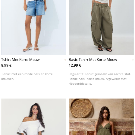
Tshirt Met Korte Mouw
Basic Tshirt Met Korte Mouw
8,99 €
12,99 €
T-shirt met een ronde hals en korte
Regular fit T-shirt gemaakt van zachte stof.
mouwen.
Ronde hals. Korte mouw. Afgewerkt met
ribboorddetails.