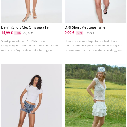
Denim Short Met Omslagtaille
D79 Short Met Lage Taille
14,99 €
9,99 €
29,99 €
19,99 €
-50%
-50%
Short gemaakt van 100% katoen.
Denim short met lage taille. Tailleband
Omgeslagen taille met riemlussen. Detail
met lussen en 5-pocketmodel. Sluiting aan
met studs. Vijf zakken. Ritssluiting en
de voorkant met rits en studs. Verkrijgbaar
knoop aan de voorkant.
in verschillende kleuren.