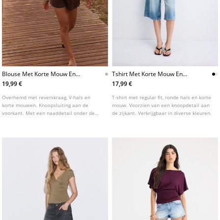
Blouse Met Korte Mouw En
Tshirt Met Korte Mouw En
Lage Borstlijn
Strikdetail
19,99 €
17,99 €
Overhemd met reverskraag, V-hals en
T-shirt met regular fit, ronde hals en korte
korte mouwen. Knoopsluiting aan de
mouw. Voorzien van een knoopdetail aan
voorkant. Met een naaddetail onder de
de zijkant. Verkrijgbaar in diverse kleuren.
borst en een getailleerde taille met strik
aan de achterkant.