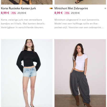
Korte Rustieke Kanten Jurk
Minishort Met Zebraprint
8,99 €
8,99 €
29,99 €
29,99 €
-70%
-70%
Korte, zwierige jurk met verstelbare
Minishort uitgevoerd in een katoenmix.
bandjes en V-hals. Met kanten details.
Model met een halfhoge taille en five-
Verkrijgbaar in verschillende kleuren.
pocket-stijl. Voorzien van een zebraprint.
Sluiting aan de voorkant met een rits en
knoop.