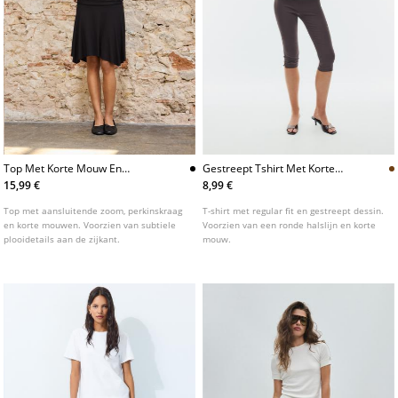
Top Met Korte Mouw En
Gestreept Tshirt Met Korte
Perkinskraag
Mouw
15,99 €
8,99 €
Top met aansluitende zoom, perkinskraag
T-shirt met regular fit en gestreept dessin.
en korte mouwen. Voorzien van subtiele
Voorzien van een ronde halslijn en korte
plooidetails aan de zijkant.
mouw.