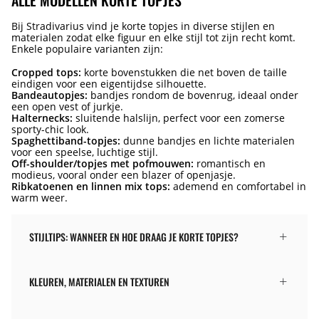
ALLE MODELLEN KORTE TOPJES
Bij Stradivarius vind je korte topjes in diverse stijlen en
materialen zodat elke figuur en elke stijl tot zijn recht komt.
Enkele populaire varianten zijn:
Cropped tops:
korte bovenstukken die net boven de taille
eindigen voor een eigentijdse silhouette.
Bandeautopjes:
bandjes rondom de bovenrug, ideaal onder
een open vest of jurkje.
Halternecks:
sluitende halslijn, perfect voor een zomerse
sporty-chic look.
Spaghettiband-topjes:
dunne bandjes en lichte materialen
voor een speelse, luchtige stijl.
Off-shoulder/topjes met pofmouwen:
romantisch en
modieus, vooral onder een blazer of openjasje.
Ribkatoenen en linnen mix tops:
ademend en comfortabel in
warm weer.
STIJLTIPS: WANNEER EN HOE DRAAG JE KORTE TOPJES?
KLEUREN, MATERIALEN EN TEXTUREN