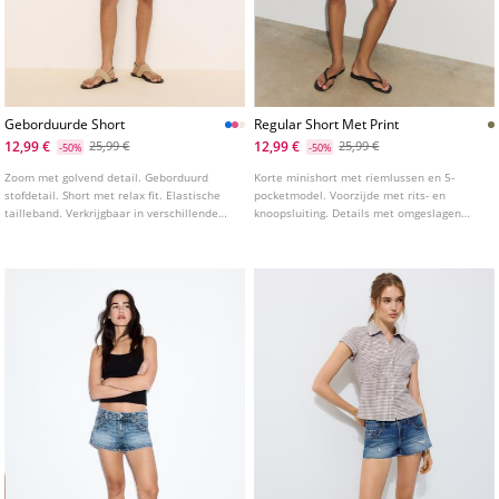
Geborduurde Short
Regular Short Met Print
12,99 €
12,99 €
25,99 €
25,99 €
-50%
-50%
Zoom met golvend detail. Geborduurd
Korte minishort met riemlussen en 5-
stofdetail. Short met relax fit. Elastische
pocketmodel. Voorzijde met rits- en
tailleband. Verkrijgbaar in verschillende
knoopsluiting. Details met omgeslagen
kleuren.
zoom en print.