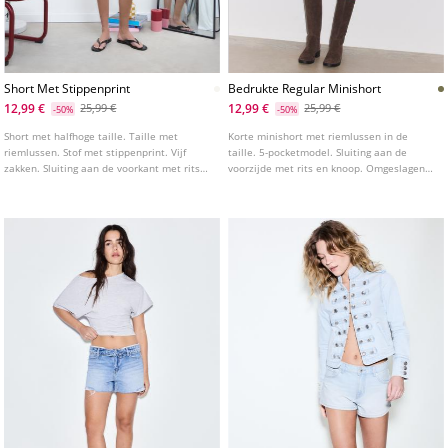
Short Met Stippenprint
Bedrukte Regular Minishort
12,99 €
12,99 €
25,99 €
25,99 €
-50%
-50%
Short met halfhoge taille. Taille met
Korte minishort met riemlussen in de
riemlussen. Stof met stippenprint. Vijf
taille. 5-pocketmodel. Sluiting aan de
zakken. Sluiting aan de voorkant met rits
voorzijde met rits en knoop. Omgeslagen
en knoop studs.
zoom en bedrukte stof.