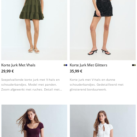
Korte Jurk Met Vhals
Korte Jurk Met Glitters
29,99 €
35,99 €
Soepelvallende korte jurk met V-hals en
Korte jurk met V-hals en dunne
schouderbandjes. Model met panden.
schouderbandjes. Gedetailleerd met
Zoom afgewerkt met ruches. Detail met
glinsterend borduurwerk.
verstelbare bandjes en striksluiting op de
rug.