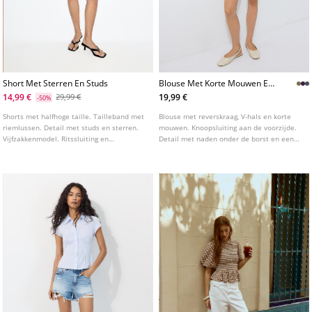
Short Met Sterren En Studs
Blouse Met Korte Mouwen En
Deelnaden Onder De Borst
14,99 €
19,99 €
29,99 €
-50%
Shorts met halfhoge taille. Tailleband met
Blouse met reverskraag, V-hals en korte
riemlussen. Detail met studs en sterren.
mouwen. Knoopsluiting aan de voorzijde.
Vijfzakkenmodel. Ritssluiting en
Detail met naden onder de borst en een
knoopsluiting aan de voorkant.
verstelbare taille met striksluiting op de
rug. Verkrijgbaar in diverse kleuren.