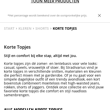
TOON MEER PRODUCTEN
*Het percentage wordt berekend over de oorspronkelijke prijs.
START
KLEREN
SHORTS
KORTE TOPJES
Korte Topjes
Stijl en comfort bij elke stap, altijd met jou.
Korte topjes zijn dé zomer- en lentebasis voor vele looks:
casual, speels, vrouwelijk of stoer. Bij Stradivarius vind je
korte topjes in verschillende snitten, materialen en kleuren
die perfect mixen met je garderobe. Of je nu gaat voor een
simpele dagelijkse outfit of een trendy avondlook, een kort
bovenstuk combineert moeiteloos met high-waisted jeans,
rokken, shorts of joggers. Ontdek onze collectie en vind jouw
favoriete korte topjes die comfort en stijl naadloos
samenbrengen.