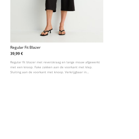
Regular Fit Blazer
39,99 €
Regular fit blazer met reverskraag en lange mouw afgewerkt
met een knoop. Fake zakken aan de voorkant met klep.
Sluiting aan de voorkant met knoop. Verkrijgbaar in
verschillende kleuren.