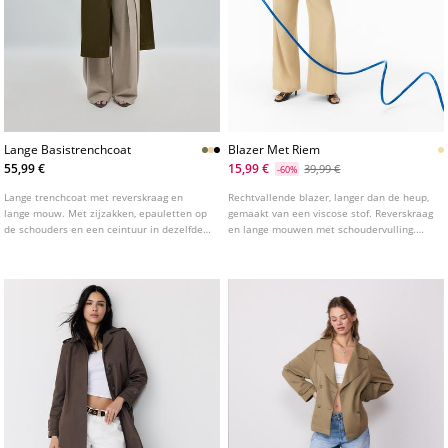
Lange Basistrenchcoat
Blazer Met Riem
55,99 €
15,99 €
39,99 €
-60%
Lange trenchcoat met reverskraag en
Rechtvallende blazer, langer dan de heup,
lange mouw. Met zijzakken, epauletten op
gemaakt van een viscose stof. Reverskraag
de schouders en een ceintuur in dezelfde
en lange mouwen met schoudervulling.
stof. Double-breasted knoopsluiting aan de
Paspelzakken met klep aan de voorkant.
voorzijde. Verkrijgbaar in diverse kleuren.
Dubbele knoopsluiting aan de voorkant en
een ceintuur van dezelfde stof om te
strikken.