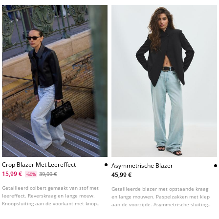
rits.
Crop Blazer Met Leereffect
Asymmetrische Blazer
15,99 €
39,99 €
45,99 €
-60%
Getailleerd colbert gemaakt van stof met
Getailleerde blazer met opstaande kraag
leereffect. Reverskraag en lange mouw.
en lange mouwen. Paspelzakken met klep
Knoopsluiting aan de voorkant met knopen
aan de voorzijde. Asymmetrische sluiting
van dezelfde stof.
aan de voorzijde met knoop.