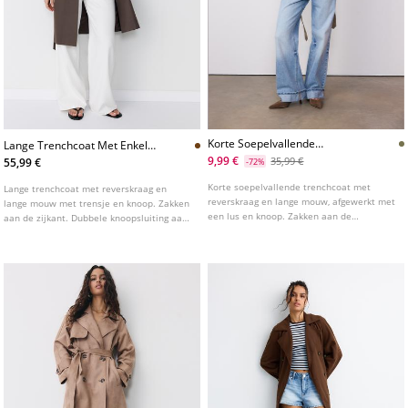
Korte Soepelvallende
Lange Trenchcoat Met Enkele
Trenchcoat Met Ceintuur
Rij Knopen
9,99 €
35,99 €
55,99 €
-72%
Korte soepelvallende trenchcoat met
Lange trenchcoat met reverskraag en
reverskraag en lange mouw, afgewerkt met
lange mouw met trensje en knoop. Zakken
een lus en knoop. Zakken aan de
aan de zijkant. Dubbele knoopsluiting aan
zijkanten. Dubbele knoopsluiting aan de
de voorkant en strikceintuur.
voorkant. Verkrijgbaar in verschillende
kleuren.