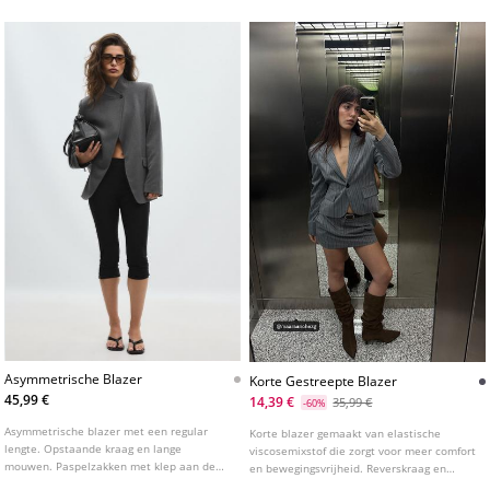
Asymmetrische Blazer
Korte Gestreepte Blazer
45,99 €
14,39 €
35,99 €
-60%
Asymmetrische blazer met een regular
Korte blazer gemaakt van elastische
lengte. Opstaande kraag en lange
viscosemixstof die zorgt voor meer comfort
mouwen. Paspelzakken met klep aan de
en bewegingsvrijheid. Reverskraag en
voorkant. Dubbele knoopsluiting aan de
lange mouw met uitlopende manchetten.