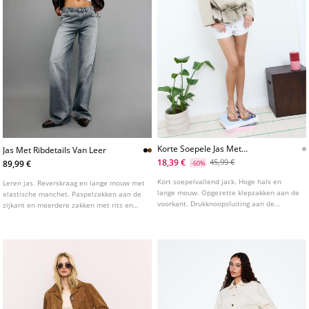
Korte Soepele Jas Met
Jas Met Ribdetails Van Leer
Voorzakken
18,39 €
45,99 €
89,99 €
-60%
Kort soepelvallend jack. Hoge hals en
Leren jas. Reverskraag en lange mouw met
lange mouw. Opgezette klepzakken aan de
elastische manchet. Paspelzakken aan de
voorkant. Drukknoopsluiting aan de
zijkant en meerdere zakken met rits en
voorkant. Verstelbare taille met
knopen op de borst. Afwerking met
bijpassend trekkoord en stoppers.
bijpassende ribgebreide stof. Ritssluiting
Schouderbandjes.
aan de voorkant.