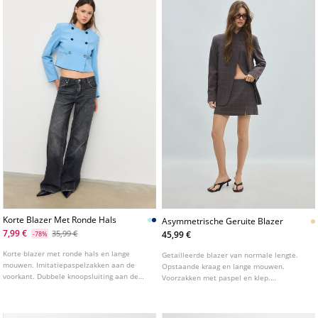
Korte Blazer Met Ronde Hals
Asymmetrische Geruite Blazer
7,99 €
35,99 €
45,99 €
-78%
Korte blazer met ronde hals en lange
Getailleerde blazer van normale lengte.
mouwen. Imitatiepaspelzakken aan de
Opstaande kraag en lange mouwen.
voorkant. Dubbele knoopsluiting aan de
Voorzakken met paspel en klep.
voorkant. Verkrijgbaar in diverse kleuren.
Asymmetrische knoopsluiting aan de
voorkant.