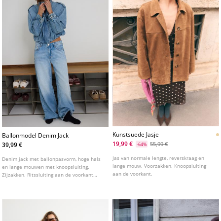
Kunstsuede Jasje
Ballonmodel Denim Jack
19,99 €
55,99 €
39,99 €
-64%
Jas van normale lengte, reverskraag en
Denim jack met ballonpasvorm, hoge hals
lange mouw. Voorzakken. Knoopsluiting
en lange mouwen met knoopsluiting.
aan de voorkant.
Zijzakken. Ritssluiting aan de voorkant
verborgen onder een flap. Detail van
schouderbanden.