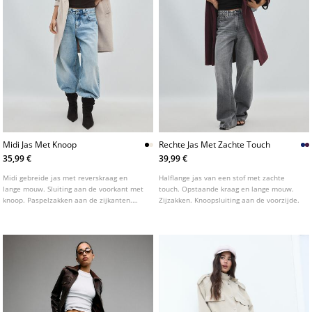
Midi Jas Met Knoop
Rechte Jas Met Zachte Touch
35,99 €
39,99 €
Midi gebreide jas met reverskraag en
Halflange jas van een stof met zachte
lange mouw. Sluiting aan de voorkant met
touch. Opstaande kraag en lange mouw.
knoop. Paspelzakken aan de zijkanten.
Zijzakken. Knoopsluiting aan de voorzijde.
Verkrijgbaar in verschillende kleuren.