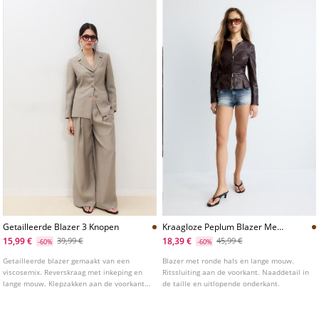
Getailleerde Blazer 3 Knopen
Kraagloze Peplum Blazer Met
Leereffect
15,99 €
18,39 €
39,99 €
45,99 €
-60%
-60%
Getailleerde blazer gemaakt van een
Blazer met ronde hals en lange mouw.
viscosemix. Reverskraag met inkeping en
Ritssluiting aan de voorkant. Naaddetail in
lange mouw. Klepzakken aan de voorkant
de taille en uitlopende onderkant.
en paspelzak op de borst. Sluiting aan de
voorkant met drie knopen.