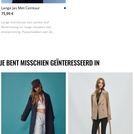
Lange Jas Met Ceintuur
75,99 €
Lange trenchcoat van zachte stof.
Reverskraag en lange mouwen met
knoopsluiting. Paspelzakken aan de
zijkanten. Gekruiste sluiting aan de
voorkant met knopen en een ceintuur van
dezelfde stof. Verkrijgbaar in verschillende
kleuren.
JE BENT MISSCHIEN GEÏNTERESSEERD IN