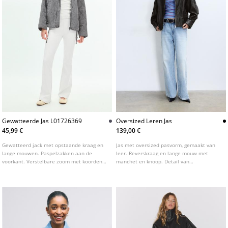
Gewatteerde Jas L01726369
Oversized Leren Jas
45,99 €
139,00 €
Gewatteerd jack met opstaande kraag en
Jas met oversized pasvorm, gemaakt van
lange mouwen. Paspelzakken aan de
leer. Reverskraag en lange mouw met
voorkant. Verstelbare zoom met koorden.
manchet en knoop. Detail van
Ritssluiting aan de voorkant, verborgen
schouderbandjes en gedrapeerde stof op
onder een flap met drukknopen.
de mouwen. Paspelzakken aan de
Verkrijgbaar in verschillende kleuren.
zijkanten. Elastische zoom. Ritssluiting
aan de voorkant met metalen rits.