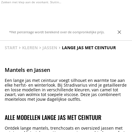
Zakken met klep aan de voorkant. Sluiting
aan de voorkant met knoop.
*Het percentage wordt berekend over de oorspronkelijke prijs.
START
KLEREN
JASSEN
LANGE JAS MET CEINTUUR
Mantels en Jassen
Een lange jas met ceintuur voegt silhouet en warmte toe aan
elke herfst- en winterlook. Bij Stradivarius vind je getailleerde
en losse modellen in verschillende kleuren, van camel tot
zwart, van wolmix tot soepele viscose. Deze jas combineert
moeiteloos met jouw dagelijkse outfits.
ALLE MODELLEN LANGE JAS MET CEINTUUR
Ontdek lange mantels, trenchcoats en oversized jassen met