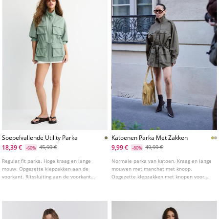
Soepelvallende Utility Parka
Katoenen Parka Met Zakken
18,39 €
9,99 €
45,99 €
49,99 €
-60%
-80%
Regular fit parka. Hoge kraag en lange
Normale parka van katoen. Kraag en lange
mouw. Opgezette klepzakken aan de
mouwen met manchet met knoop.
voorkant. Ritssluiting aan de voorkant
Opgezette klepzakken met knopen voor.
verborgen door een klep.
Verstelbare taille met koord en stoppers
aan de binnenkant.