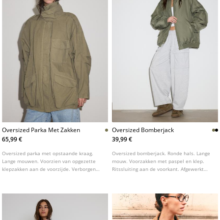
Oversized Parka Met Zakken
Oversized Bomberjack
65,99 €
39,99 €
Oversized parka met opstaande kraag.
Oversized bomberjack. Ronde hals. Lange
Lange mouwen. Voorzien van opgezette
mouw. Voorzakken met paspel en klep.
klepzakken aan de voorzijde. Verborgen
Ritssluiting aan de voorkant. Afgewerkt
ritssluiting achter een overslag.
met ribboord.
Gedetailleerd met schouderkleppen.