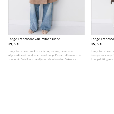
Lange Trenchcoat Van Imitatiesuede
Lange Trenchcoa
Knopen
59,99 €
55,99 €
Lange trenchcoat met reverskraag en lange mouwen
Lange trenchcoat
afgewerkt met bandjes en een knoop. Paspelzakken aan de
trensje en knoop.
voorkant. Detail van bandjes op de schouder. Gekruiste
knoopsluiting aan 
sluiting aan de voorkant met knopen en een ceintuur van
dezelfde stof.