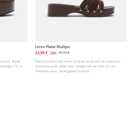
Leren Platte Muiltjes
23,99 €
39,99 €
-40%
eauzool. Brede
Platte muiltjes met leren band en studs aan de zijkanten.
oolhoogte: 10 cm
Contrasterende dikke zool. Hoogte van de zool: 4,5 cm.
Vierkante neus. Verkrijgbaar in bruin.