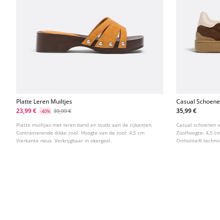
Platte Leren Muiltjes
Casual Schoene
23,99 €
35,99 €
39,99 €
-40%
Platte muiltjes met leren band en studs aan de zijkanten.
Casual schoenen v
Contrasterende dikke zool. Hoogte van de zool: 4,5 cm
Zoolhoogte: 4,5 c
Vierkante neus. Verkrijgbaar in okergeel.
Ortholite® techno