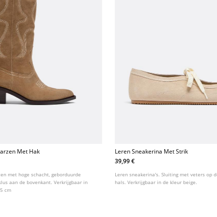
aarzen Met Hak
Leren Sneakerina Met Strik
39,99 €
zen met hoge schacht, geborduurde
Leren sneakerina's. Sluiting met veters op 
klus aan de bovenkant. Verkrijgbaar in
hals. Verkrijgbaar in de kleur beige.
 5 cm