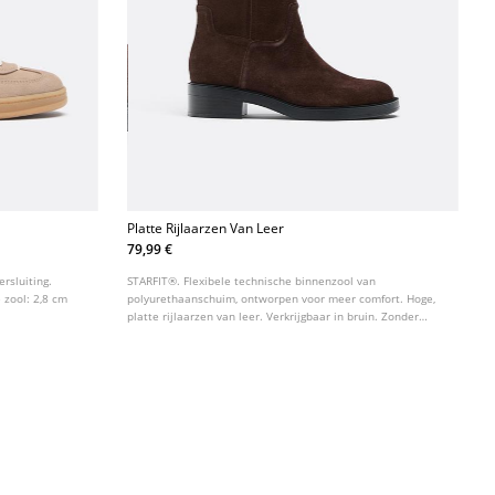
Platte Rijlaarzen Van Leer
79,99 €
rsluiting.
STARFIT®. Flexibele technische binnenzool van
 zool: 2,8 cm
polyurethaanschuim, ontworpen voor meer comfort. Hoge,
platte rijlaarzen van leer. Verkrijgbaar in bruin. Zonder
sluiting. Zoolhoogte: 2,5 cm.