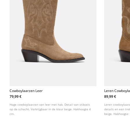
Cowboylaarzen Leer
Leren Cowboyl
79,99 €
89,99 €
Hoge cowboylaarzen van leer met hak. Detail van stiksels
Leren cowboylaar
op de schacht. Verkrijgbaar in de kleur beige. Hakhoogte 4
details en een tre
cm.
beige. Hakhoogte: