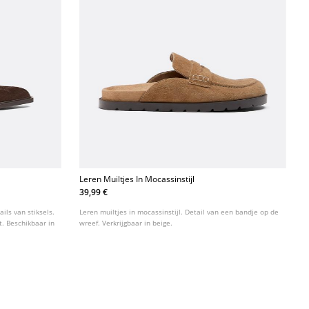
Leren Muiltjes In Mocassinstijl
39,99 €
ils van stiksels.
Leren muiltjes in mocassinstijl. Detail van een bandje op de
. Beschikbaar in
wreef. Verkrijgbaar in beige.