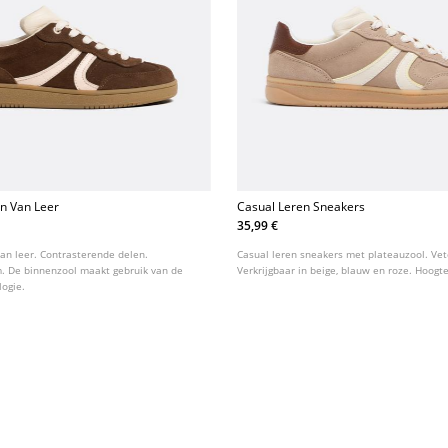
n Van Leer
Casual Leren Sneakers
35,99 €
an leer. Contrasterende delen.
Casual leren sneakers met plateauzool. Vete
m. De binnenzool maakt gebruik van de
Verkrijgbaar in beige, blauw en roze. Hoogte
logie.