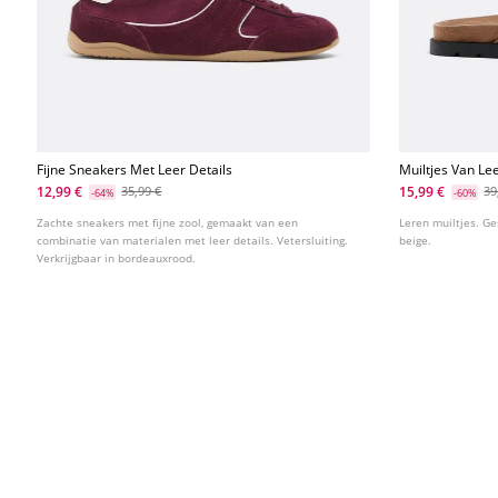
Fijne Sneakers Met Leer Details
Muiltjes Van Le
12,99 €
15,99 €
35,99 €
39
-64%
-60%
Zachte sneakers met fijne zool, gemaakt van een
Leren muiltjes. Ge
combinatie van materialen met leer details. Vetersluiting.
beige.
Verkrijgbaar in bordeauxrood.