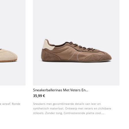
Sneakerballerinas Met Veters En
Leren Details
35,99 €
de wreef. Ronde
Sneakers met gecombineerde details van leer en
synthetisch materiaal. Ontwerp met veters en zichtbare
stiksels. Zonder tong. Contrasterende platte zool.
Verkrijgbaar in bruin.