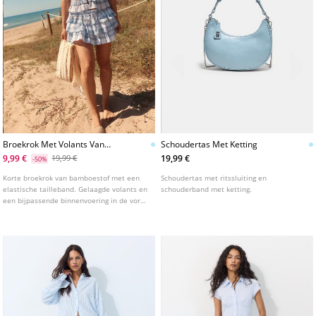
Broekrok Met Volants Van
Schoudertas Met Ketting
Bamboestof
9,99 €
19,99 €
19,99 €
-50%
Korte broekrok van bamboestof met een
Schoudertas met ritssluiting en
elastische tailleband. Gelaagde volants en
schouderband met ketting.
een bijpassende binnenvoering in de vorm
van een broekje. Verkrijgbaar in
verschillende kleuren.