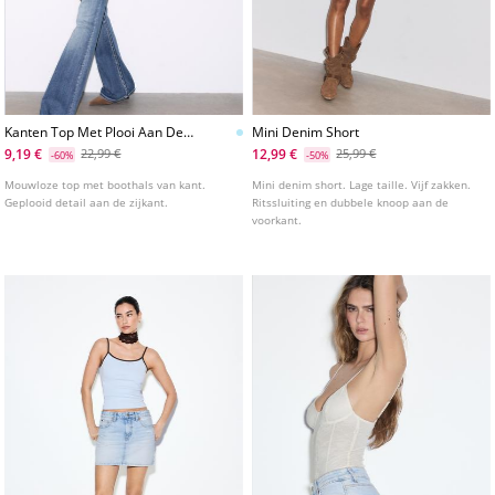
Kanten Top Met Plooi Aan De
Mini Denim Short
Zijkant
9,19 €
12,99 €
22,99 €
25,99 €
-60%
-50%
Mouwloze top met boothals van kant.
Mini denim short. Lage taille. Vijf zakken.
Geplooid detail aan de zijkant.
Ritssluiting en dubbele knoop aan de
voorkant.