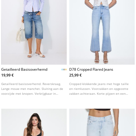
Getailleerd Basisoverhemd
D78 Cropped Flared Jeans
19,99 €
25,99 €
Getailleerd basisoverhemd. Reverskraag.
Cropped klokkende jeans met hoge taille
Lange mouw met manchet. Sluiting aan de
en riemlussen. Voorzakken en opgezette
voorzijde met knopen. Verkrijgbaar in
zakken achteraan. Korte pijpen en een
diverse kleuren.
gerafelde zoom. Sluiting aan de voorkant
met rits en metalen knoop. Verkrijgbaar in
verschillende kleuren.