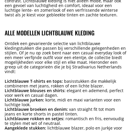
contrast. Lichtblauwe kleding is niet alleen mode, maar ook
een gevoel van luchtigheid en comfort, ideaal voor een
luchtige lente- en zomerlook of een verfrissende winterse
twist als je kiest voor gebleekte tinten en zachte texturen.
ALLE MODELLEN LICHTBLAUWE KLEDING
Ontdek een gevarieerde selectie van lichtblauwe
kledingstukken die passen bij verschillende gelegenheden en
stijlen. Of je nu op zoek bent naar een casual everyday look of
een meer verfijnde outfit voor een etentje, de collectie biedt
mogelijkheden voor elke stijl en elke maat. Hieronder een
greep uit de categorieën die je bij Stradivarius Netherlands
vindt:
Lichtblauwe T-shirts en tops:
basisstukken die makkelijk
combineren met jeans, rokken of een lichte blazer.
Lichtblauwe blouses en shirts:
elegant en ademend, perfect
voor werk en casual dagen.
Lichtblauwe jurken:
korte, midi en maxi varianten voor een
luchtige look.
Lichtblauwe broeken en denim:
van straight fit tot mom
jeans en korte shorts in pastel tinten.
Lichtblauwe rokken en setjes:
romantisch en fris, eenvoudig
te stylen met wit of neutraal.
Aangeklede stukken:
lichtblauwe blazer, polo en jurkje voor