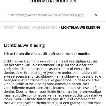
TOON MEER PRODUCTEN
*Het percentage wordt berekend over de oorspronkelijke prijs.
START
KLEREN
OVERHEMDEN
LICHTBLAUWE KLEDING
Lichtblauwe Kleding
Frisse tinten die elke outfit opfrissen, zonder moeite.
Lichtblauwe kleding is een van de meest veelzijdige keuzes
uit het Stradivarius-assortiment. Of je nu zoekt naar een
verfijnde lichte blouse, een casual T-shirt of een zachte
denim, deze tint past bij vrijwel elke ondertoon huid en bij
elke seizoenstrend. Lichtblauw, hemelsblauw en pastelblauw
brengen rust en frisheid in elke garderobe. In deze collectie
vind je lichtblauwe kleding voor dames en heren, met
verschillende materialen zoals katoen, linnen, viscose en fijne
denim. Door te kiezen voor lichte tinten creëer je eenvoudige,
maar stijlvolle combinaties, van alledaagse outfits tot zakelijke
looks. Gebruik lichte tinten als basiskleur of combineer ze
met wit, neutrale aardetinten of juist een grafische print voor