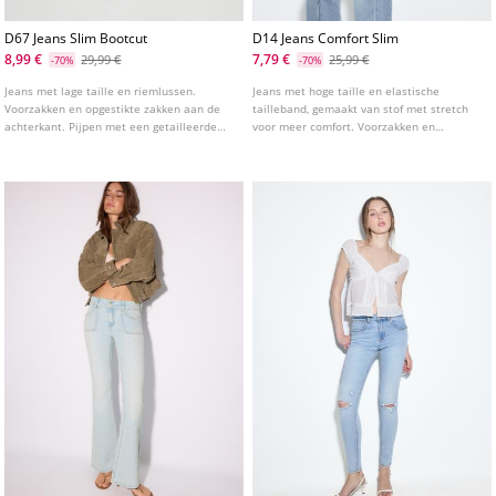
D67 Jeans Slim Bootcut
D14 Jeans Comfort Slim
8,99 €
7,79 €
29,99 €
25,99 €
-70%
-70%
Jeans met lage taille en riemlussen.
Jeans met hoge taille en elastische
Voorzakken en opgestikte zakken aan de
tailleband, gemaakt van stof met stretch
achterkant. Pijpen met een getailleerde
voor meer comfort. Voorzakken en
pasvorm tot aan de knie en een licht
opgezette zakken achter. Aansluitende
uitlopende onderkant. Verkrijgbaar in
pijpen met enkellengte. Verkrijgbaar in
verschillende kleuren.
verschillende kleuren.