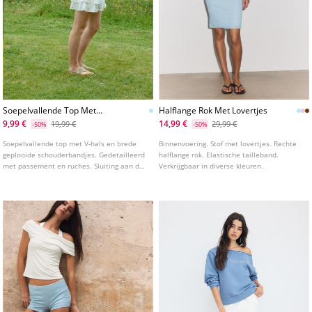
Soepelvallende Top Met
Halflange Rok Met Lovertjes
Knopen
9,99 €
14,99 €
19,99 €
29,99 €
-50%
-50%
Soepelvallende top met V-hals en brede
Binnenvoering. Stof met lovertjes. Rechte
geplooide schouderbandjes. Gedetailleerd
halflange rok. Elastische tailleband.
met passement en ruches. Sluiting aan de
Verkrijgbaar in diverse kleuren.
voorkant met knopen. Verkrijgbaar in
verschillende kleuren.