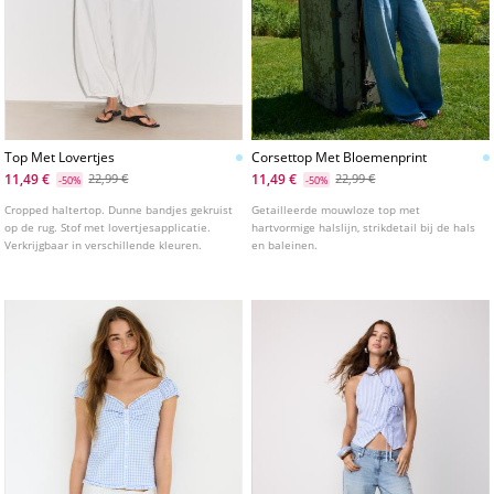
Top Met Lovertjes
Corsettop Met Bloemenprint
11,49 €
11,49 €
22,99 €
22,99 €
-50%
-50%
Cropped haltertop. Dunne bandjes gekruist
Getailleerde mouwloze top met
op de rug. Stof met lovertjesapplicatie.
hartvormige halslijn, strikdetail bij de hals
Verkrijgbaar in verschillende kleuren.
en baleinen.