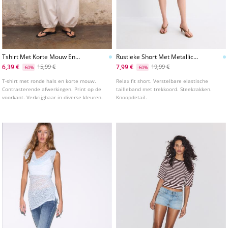
Tshirt Met Korte Mouw En
Rustieke Short Met Metallic
Print
Garen
6,39 €
7,99 €
15,99 €
19,99 €
-60%
-60%
T-shirt met ronde hals en korte mouw.
Relax fit short. Verstelbare elastische
Contrasterende afwerkingen. Print op de
tailleband met trekkoord. Steekzakken.
voorkant. Verkrijgbaar in diverse kleuren.
Knoopdetail.