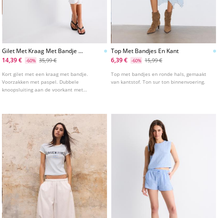
Gilet Met Kraag Met Bandje En
Top Met Bandjes En Kant
Houtjetouwtjeknopen
14,39 €
6,39 €
35,99 €
15,99 €
-60%
-60%
Kort gilet met een kraag met bandje.
Top met bandjes en ronde hals, gemaakt
Voorzakken met paspel. Dubbele
van kantstof. Ton sur ton binnenvoering.
knoopsluiting aan de voorkant met
knoopsluiting. Geborduurd detail.