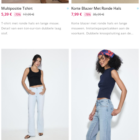
Multipositie Tshirt
Korte Blazer Met Ronde Hals
5,39 €
7,99 €
17,99 €
35,99 €
-70%
-78%
T-shirt met ronde hals en lange mouw.
Korte blazer met ronde hals en lange
Detail van een ton-sur-ton dubbele laag
mouwen. Imitatiepaspelzakken aan de
stof.
voorkant. Dubbele knoopsluiting aan de
voorkant. Verkrijgbaar in diverse kleuren.