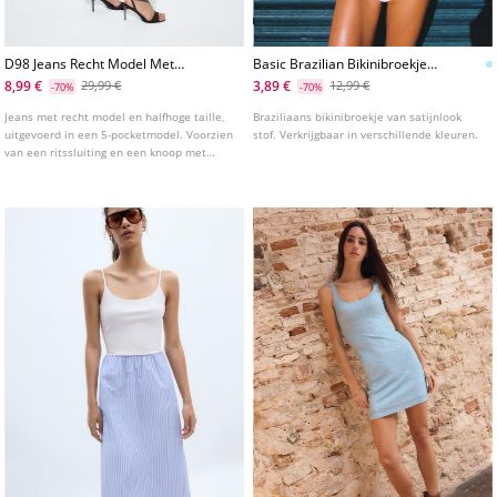
D98 Jeans Recht Model Met
Basic Brazilian Bikinibroekje
Vintage Effect
Satijnlook
8,99 €
3,89 €
29,99 €
12,99 €
-70%
-70%
Jeans met recht model en halfhoge taille,
Braziliaans bikinibroekje van satijnlook
uitgevoerd in een 5-pocketmodel. Voorzien
stof. Verkrijgbaar in verschillende kleuren.
van een ritssluiting en een knoop met
studs. Verkrijgbaar in diverse kleuren.