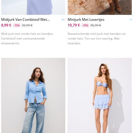
Midijurk Van Combistof Met
Minijurk Met Lovertjes
Bandjes
8,99 €
10,79 €
29,99 €
35,99 €
-70%
-70%
Midi-jurk met ronde hals en bandjes.
Nauwsluitende mini-jurk met bandjes en
Combistof met contrasterende
ronde hals. Ton sur ton voering. Met
strepenprint.
lovertjes.