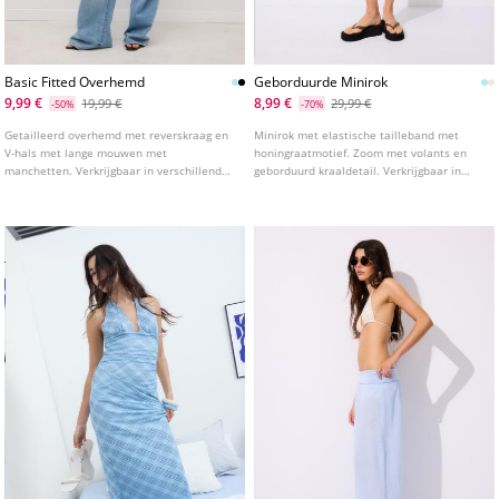
Basic Fitted Overhemd
Geborduurde Minirok
9,99 €
8,99 €
19,99 €
29,99 €
-50%
-70%
Getailleerd overhemd met reverskraag en
Minirok met elastische tailleband met
V-hals met lange mouwen met
honingraatmotief. Zoom met volants en
manchetten. Verkrijgbaar in verschillende
geborduurd kraaldetail. Verkrijgbaar in
kleuren.
verschillende kleuren.