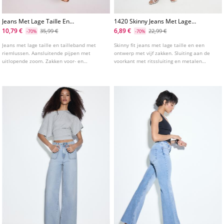
Jeans Met Lage Taille En
1420 Skinny Jeans Met Lage
Stikselzakken
Taille
10,79 €
6,89 €
35,99 €
22,99 €
-70%
-70%
Jeans met lage taille en tailleband met
Skinny fit jeans met lage taille en een
riemlussen. Aansluitende pijpen met
ontwerp met vijf zakken. Sluiting aan de
uitlopende zoom. Zakken voor- en
voorkant met ritssluiting en metalen
achteraan met zichtbare stiksels.
knoop. Taille: Lage taille, onder de navel
Ritssluiting en knoop aan de voorkant.
Stof: Superelastisch Pasvorm: Aansluitend
op het bovenbeen en de enkel