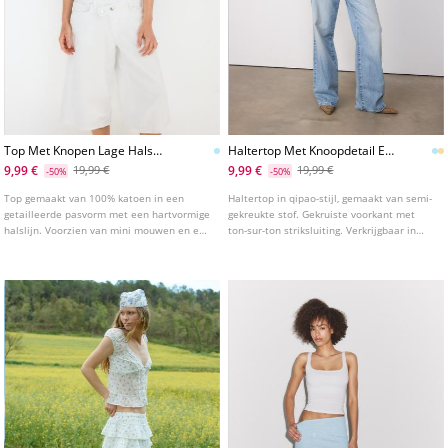
Top Met Knopen Lage Hals
Haltertop Met Knoopdetail En
Korte Mouw
Kreukeleffect
9,99 €
9,99 €
19,99 €
19,99 €
-50%
-50%
Top gemaakt van 100% katoen in een
Haltertop in qipao-stijl, gemaakt van semi-
getailleerde pasvorm met een hartvormige
gekreukte stof. Gekruiste voorkant met
halslijn. Voorzien van mini mouwen en een
ton-sur-ton striksluiting. Verkrijgbaar in
ruche aan de onderkant. Sluiting aan de
verschillende kleuren.
voorkant met knopen. Geplooid detail op
de borst en mouw.