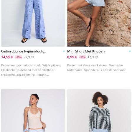
Geborduurde Pyjamalook
Mini Short Met Knopen
Broek
14,99 €
8,99 €
29,99 €
17,99 €
-50%
-50%
Katoenen pyjamalook broek. Wijde pijpen.
Korte mini short van katoen. Elastische
Elastische tailleband met verstelbaar
tailleband. Knoopdetails aan de voorkant.
trekkoord. Zijzakken. Full length.
Gestreepte print.