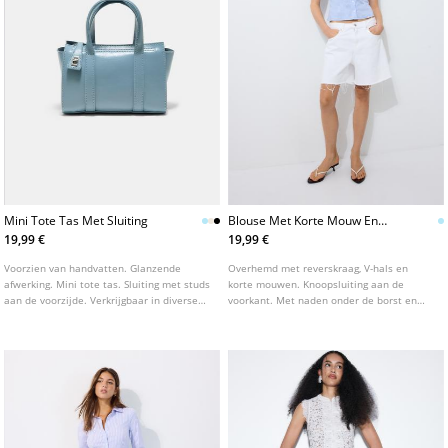
Mini Tote Tas Met Sluiting
Blouse Met Korte Mouw En
Empiretaille
19,99 €
19,99 €
Voorzien van handvatten. Glanzende
Overhemd met reverskraag, V-hals en
afwerking. Mini tote tas. Sluiting met studs
korte mouwen. Knoopsluiting aan de
aan de voorzijde. Verkrijgbaar in diverse
voorkant. Met naden onder de borst en
kleuren.
een getailleerde pasvorm met
strikceintuur op de rug.