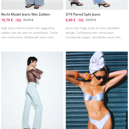
Recht Model Jeans Met Zakken
D74 Flared Split Jeans
10,79 €
8,99 €
35,99 €
29,99 €
-70%
-70%
High waist denim broek met opgezette
Jeans met hoge taille en een vijfzakken
zakken aan de voor en achterkant. Taille
design. Tailleband met riemlussen.
met riemlussen. Klokkende zoom met
Uitlopende pijpen. Gerafelde zoom met
gerafelde afwerking. Ritssluiting en studs
een split aan de binnenkant. Ritssluiting
knoopsluiting aan de voorkant.
vooraan en studs. Verkrijgbaar in
Verkrijgbaar in meerdere kleuren.
meerdere kleuren.