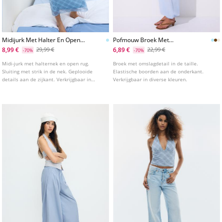
Midijurk Met Halter En Open
Pofmouw Broek Met
Rug
Omslagtaille
8,99 €
6,89 €
29,99 €
22,99 €
-70%
-70%
Midi-jurk met halternek en open rug.
Broek met omslagdetail in de taille.
Sluiting met strik in de nek. Geplooide
Elastische boorden aan de onderkant.
details aan de zijkant. Verkrijgbaar in
Verkrijgbaar in diverse kleuren.
verschillende kleuren.