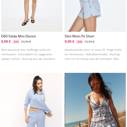
D60 Falda Mini Denim
Slim Mom Fit Short
9,99 €
9,99 €
19,99 €
19,99 €
-50%
-50%
Mini-jeansrok met halfhoge taille en
Aansluitende short in mom fit. Hoge taille
riemlussen. Voorzakken en opgezette
en riemlussen. Vijfzakkenmodel. Sluiting
zakken achter. Sluiting aan de voorkant
met rits en knoop aan de voorkant. Met
met rits en studs knoop. Verkrijgbaar in
omgeslagen zoom. Verkrijgbaar in diverse
verschillende kleuren.
kleuren.