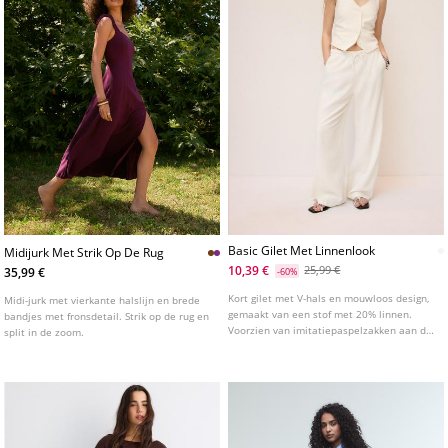
Basic Gilet Met Linnenlook
Midijurk Met Strik Op De Rug
10,39 €
25,99 €
35,99 €
-60%
Kort gilet met V-hals en mouwloos design,
Midi-jurk met vierkante halslijn en brede
gemaakt van een stof met 20% linnen.
bandjes met fronsdetail. Strik op de rug en
Voorzien van imitatiepaspelzakken aan de
split in de zoom.
voorkant. Knoopsluiting aan de voorkant.