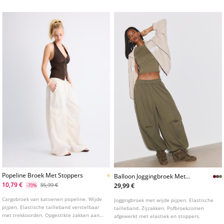
Popeline Broek Met Stoppers
Balloon Joggingbroek Met
Stoppers
10,79 €
35,99 €
29,99 €
-70%
Cargobroek van katoenen popeline. Wijde
Joggingbroek met wijde pijpen. Elastische
pijpen. Elastische tailleband verstelbaar
tailleband. Zijzakken. Pofbroekzomen
met trekkoorden. Opgestikte zakken aan
afgewerkt met elastiek en stoppers.
de achterkant en cargo zijzakken.