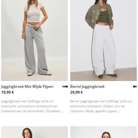
Joggingbroek Met Wijde Pijpen
Barrel Joggingbroek
19,99 €
29,99 €
Joggingbroek met halfhoge taille en
Barrel joggingbroek met halfhoge taille en
elastische, verstelbare tailleband met
elastische tailleband. Zakken aan de
trekkoord aan de binnenkant. Zijzakken.
zijkanten. Wijde, gepofte pijpen.
Wijde, rechte pijpen. Verkrijgbaar in
Verkrijgbaar in diverse kleuren.
verschillende kleuren.