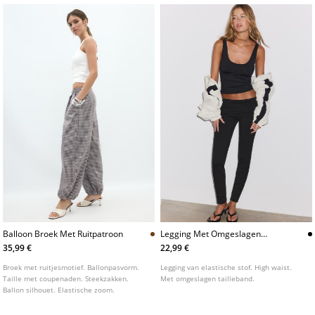
Balloon Broek Met Ruitpatroon
Legging Met Omgeslagen
Tailleband
35,99 €
22,99 €
Broek met ruitjesmotief. Ballonpasvorm.
Legging van elastische stof. High waist.
Taille met coupenaden. Steekzakken.
Met omgeslagen tailleband.
Ballon silhouet. Elastische zoom.