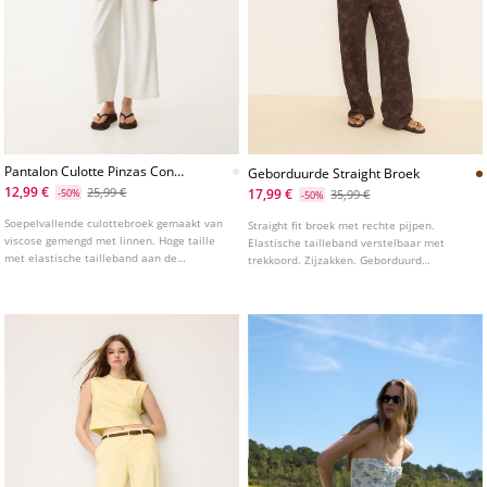
Pantalon Culotte Pinzas Con
Geborduurde Straight Broek
Lino
12,99 €
25,99 €
17,99 €
-50%
35,99 €
-50%
Soepelvallende culottebroek gemaakt van
Straight fit broek met rechte pijpen.
viscose gemengd met linnen. Hoge taille
Elastische tailleband verstelbaar met
met elastische tailleband aan de
trekkoord. Zijzakken. Geborduurd
achterkant. Zijzakken. Plooien aan de
stofdetail. Verkrijgbaar in diverse kleuren.
voorkant.