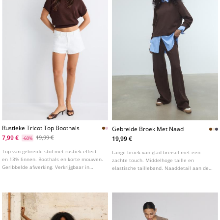
Rustieke Tricot Top Boothals
Gebreide Broek Met Naad
7,99 €
19,99 €
19,99 €
-60%
Top van gebreide stof met rustiek effect
Lange broek van glad breisel met een
en 13% linnen. Boothals en korte mouwen.
zachte touch. Middelhoge taille en
Geribbelde afwerking. Verkrijgbaar in
elastische tailleband. Naaddetail aan de
diverse kleuren.
voorkant. Rechte pijpen. Verkrijgbaar in
verschillende kleuren.