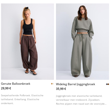
Geruite Balloonbroek
Wideleg Barrel Joggingbroek
29,99 €
35,99 €
Soepelvallende Pofbroek. Elastische
Joggingbroek met elastische tailleband,
tailleband. Enkellang. Elastische
verstelbaar met trekkoord. Zijzakken.
onderkant.
Rechte pijpen met naad aan de voorzijde.
Verkrijgbaar in verschillende kleuren.