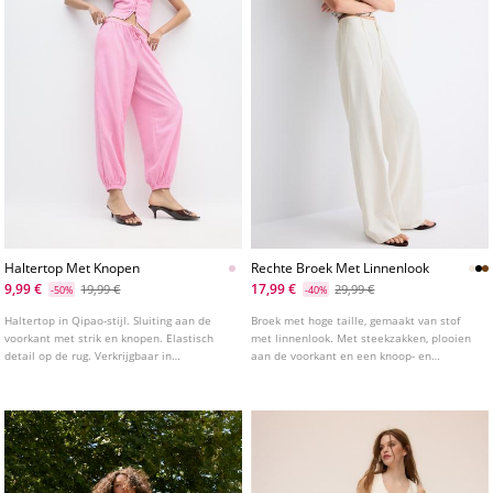
Haltertop Met Knopen
Rechte Broek Met Linnenlook
9,99 €
17,99 €
19,99 €
29,99 €
-50%
-40%
Haltertop in Qipao-stijl. Sluiting aan de
Broek met hoge taille, gemaakt van stof
voorkant met strik en knopen. Elastisch
met linnenlook. Met steekzakken, plooien
detail op de rug. Verkrijgbaar in
aan de voorkant en een knoop- en
verschillende kleuren.
ritssluiting. Wijde, rechte pijpen.
Verkrijgbaar in diverse kleuren.