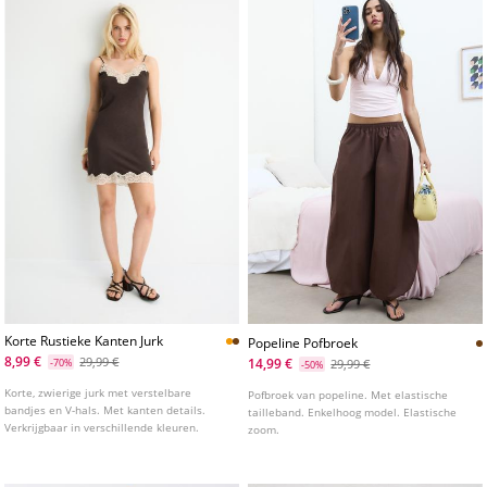
Korte Rustieke Kanten Jurk
Popeline Pofbroek
8,99 €
29,99 €
14,99 €
-70%
29,99 €
-50%
Korte, zwierige jurk met verstelbare
Pofbroek van popeline. Met elastische
bandjes en V-hals. Met kanten details.
tailleband. Enkelhoog model. Elastische
Verkrijgbaar in verschillende kleuren.
zoom.