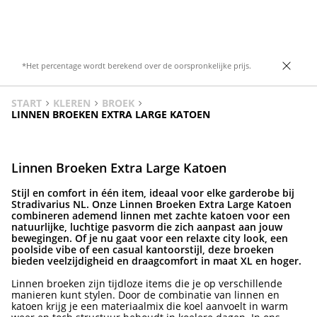
Wijde, rechte pijpen. Verkrijgbaar in
Zijzakken.
verschillende kleuren.
*Het percentage wordt berekend over de oorspronkelijke prijs.
START
KLEREN
BROEK
LINNEN BROEKEN EXTRA LARGE KATOEN
Linnen Broeken Extra Large Katoen
Stijl en comfort in één item, ideaal voor elke garderobe bij
Stradivarius NL. Onze Linnen Broeken Extra Large Katoen
combineren ademend linnen met zachte katoen voor een
natuurlijke, luchtige pasvorm die zich aanpast aan jouw
bewegingen. Of je nu gaat voor een relaxte city look, een
poolside vibe of een casual kantoorstijl, deze broeken
bieden veelzijdigheid en draagcomfort in maat XL en hoger.
Linnen broeken zijn tijdloze items die je op verschillende
manieren kunt stylen. Door de combinatie van linnen en
katoen krijg je een materiaalmix die koel aanvoelt in warm