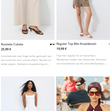
Regular Top Met Kraaldetails
Rustieke Culotte
19,99 €
25,99 €
Top met regular fit en halterhals.
Culottebroek met hoge taille, gemaakt van
Mouwloos model met halternek. Voorzien
een stof met een rustiek effect. Rechte en
van kraaldetails op de schouderbandjes.
wijde pijpen. Dubbele knoopsluiting en
Gemaakt van een gestructureerde stof en
elastische tailleband aan de achterkant.
afgewerkt met een striksluiting op de rug.
Zakken aan de zijkant. Verkrijgbaar in
diverse kleuren.