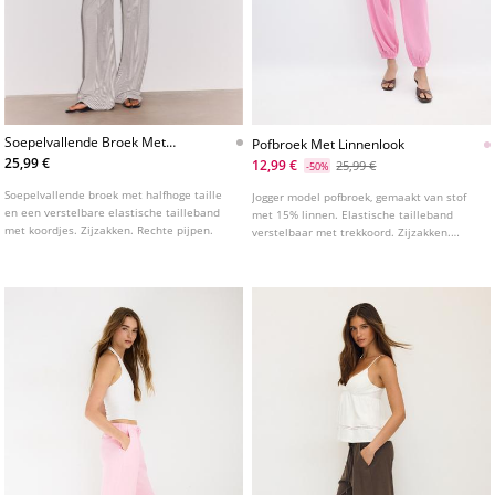
Soepelvallende Broek Met
Pofbroek Met Linnenlook
Linnen En Strepen
25,99 €
12,99 €
25,99 €
-50%
Soepelvallende broek met halfhoge taille
Jogger model pofbroek, gemaakt van stof
en een verstelbare elastische tailleband
met 15% linnen. Elastische tailleband
met koordjes. Zijzakken. Rechte pijpen.
verstelbaar met trekkoord. Zijzakken.
Elastische boorden onderaan. Verkrijgbaar
in diverse kleuren.