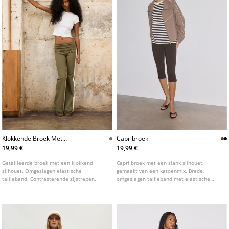
Klokkende Broek Met
Capribroek
Omslagtaille
19,99 €
19,99 €
Getailleerde broek met een klokkend
Capri broek met een slank silhouet,
silhouet. Omgeslagen elastische
gemaakt van een katoenmix. Brede,
tailleband. Contrasterende zijstrepen.
omgeslagen tailleband met elastische
pasvorm. Smalle pijpen. Zoom met
stikselafwerking.