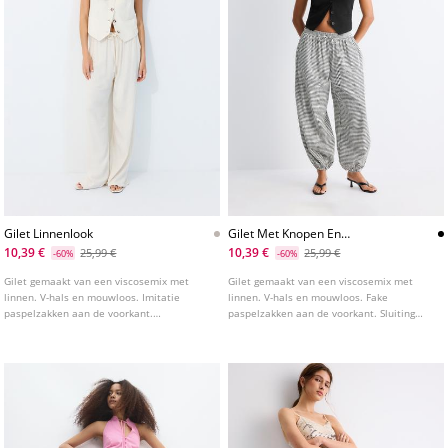
Gilet Linnenlook
Gilet Met Knopen En
Linnenlook
10,39 €
10,39 €
25,99 €
25,99 €
-60%
-60%
Gilet gemaakt van een viscosemix met
Gilet gemaakt van een viscosemix met
linnen. V-hals en mouwloos. Imitatie
linnen. V-hals en mouwloos. Fake
paspelzakken aan de voorkant.
paspelzakken aan de voorkant. Sluiting
Knoopsluiting aan de voorkant.
aan de voorkant met knopen.