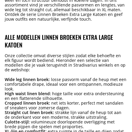
weer en toch structuur behoudt in koelere dagen. In ons
assortiment vind je verschillende pasvormen en lengtes, van
wide leg tot straight cut, allemaal beschikbaar in XL maten.
Ontdek de serie Linnen Broeken Extra Large Katoen en geef
jouw outfits een natuurlijke, verfijnde touch.
ALLE MODELLEN LINNEN BROEKEN EXTRA LARGE
KATOEN
Onze collectie omvat diverse stijlen zodat elke behoefte en
elk figuur wordt bediend. Hieronder een selectie van
modellen die je vaak terugvindt in Stradivarius winkels en op
de webshop:
Wide leg linnen broek:
losse pasvorm vanaf de heup met een
comfortabele drape, ideaal voor een ontspannen, modieuze
look.
High waist linen blend:
hoge taille voor extra ondersteuning
en een flatterende silhouette.
Cropped linnen broek:
net iets korter, perfect met sandalen
of sneakers voor zomerse dagen.
Straight cut linen broek:
strakke lijn vanaf de heup tot aan
de onderkant voor een moderne, strakke uitstraling.
Culotte-stijl:
volumineuze doorlopende overligging met
brede pijpen die spelen met proporties.
XL-lijn en comfortfit:
extra ruimte in de taille en dijen zodat