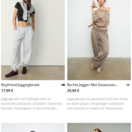
Boyfriend Joggingbroek
Rechte Jogger Met Gewassen
Effect
17,99 €
29,99 €
Joggingbroek met halfhoge taille en
Joggingbroek van gewassen stof met rechte
elastische tailleband. Zijzakken. Elastische
en wijde pijpen. Omgeslagen tailleband
boorden. Verkrijgbaar in verschillende
met elastiek en trekkoord. Steekzakken.
kleuren.