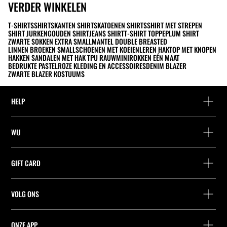
VERDER WINKELEN
T-SHIRTS
SHIRTS
KANTEN SHIRTS
KATOENEN SHIRTS
SHIRT MET STREPEN
SHIRT JURKEN
GOUDEN SHIRT
JEANS SHIRT
T-SHIRT TOP
PEPLUM SHIRT
ZWARTE SOKKEN EXTRA SMALL
MANTEL DOUBLE BREASTED
LINNEN BROEKEN SMALL
SCHOENEN MET KOEIENLEREN HAK
TOP MET KNOPEN
HAKKEN SANDALEN MET HAK TPU RAUW
MINIROKKEN EÉN MAAT
BEDRUKTE PASTELROZE KLEDING EN ACCESSOIRES
DENIM BLAZER
ZWARTE BLAZER KOSTUUMS
HELP
Hulp en contact
WIJ
Leveringspunt zoeken
Leveringspunt zoeken
Vind je bestelling
GIFT CARD
Zoek een winkel
Retournering als gast
Leveringspunt zoeken
Vennootschap
Vind je ticket
VOLG ONS
Saldo Opvragen
Werk bij Stradivarius
Leveringspunt zoeken
Aankoop van Cadeaubon
Company Profile
Stradivarius ID
ONZE APP