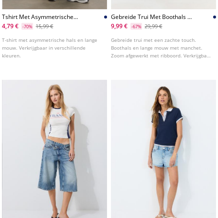
Tshirt Met Asymmetrische
Gebreide Trui Met Boothals En
Hals
Zachte Touch
4,79 €
9,99 €
15,99 €
29,99 €
-70%
-67%
T-shirt met asymmetrische hals en lange
Gebreide trui met een zachte touch.
mouw. Verkrijgbaar in verschillende
Boothals en lange mouw met manchet.
kleuren.
Zoom afgewerkt met ribboord. Verkrijgbaar
in verschillende kleuren.