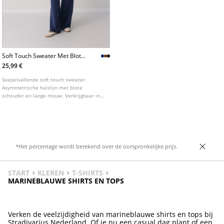
Soft Touch Sweater Met Blote
Schouder
25,99 €
Soepelvallende soft touch sweater.
Asymmetrische halslijn met blote
schouder en lange mouw. Verkrijgbaar in
diverse kleuren.
*Het percentage wordt berekend over de oorspronkelijke prijs.
START
KLEREN
T-SHIRTS
MARINEBLAUWE SHIRTS EN TOPS
Verken de veelzijdigheid van marineblauwe shirts en tops bij
Stradivarius Nederland. Of je nu een casual dag plant of een