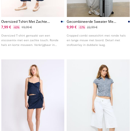
Oversized Tshirt Met Zachte
Gecombineerde Sweater Met
Textuur
Plaatsing
7,99 €
9,99 €
19,99 €
22,99 €
-60%
-57%
Oversized T-shirt gemaakt van een
Cropped combi sweatshirt met ronde hals
viscosemix met een zachte touch. Ronde
en lange mouw met boord. Detail met
hals en korte mouwen. Verkrijgbaar in
stofoverlay in dubbele laag.
verschillende kleuren.