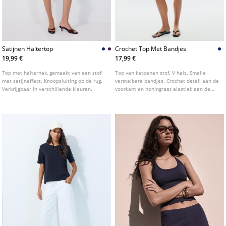
Satijnen Haltertop
Crochet Top Met Bandjes
19,99 €
17,99 €
Top met halternek, gemaakt van een stof
Top van katoenen stof. V hals. Smalle
met satijneffect. Knoopsluiting op de rug.
verstelbare bandjes. Crochet detail aan de
Verkrijgbaar in verschillende kleuren.
voorkant en honingraat elastiek aan de
achterkant. Verkrijgbaar in verschillende
kleuren.