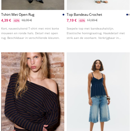
Tshirt Met Open Rug
Top Bandeau Crochet
4,39 €
7,19 €
10,99 €
17,99 €
-60%
-60%
Kort, nauwsluitend T-shirt met mini korte
Soepele top met bandeauhalslijn.
mouwen en ronde hals. Detail met open
Elastische honingraatrug. Haakdetail met
rug. Beschikbaar in verschillende kleuren.
strik aan de voorkant. Verkrijgbaar in
verschillende kleuren.