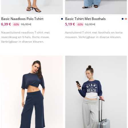
Basic Naadloos Polo Tshirt
Basic Tshirt Met Boothals
6,39 €
5,19 €
15,99 €
12,99 €
-60%
-60%
Nauwsluitend naadloos T-shirt met
Aansluitend T-shirt met boothals en korte
reverskraag en V-hals. Korte mouw.
mouwen. Verkrijgbaar in diverse kleuren.
Verkrijgbaar in diverse kleuren.