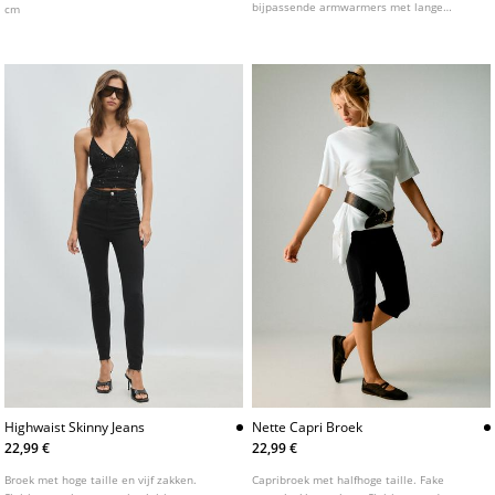
bijpassende armwarmers met lange
cm
mouwen. Twee-delige set.
Highwaist Skinny Jeans
Nette Capri Broek
22,99 €
22,99 €
Broek met hoge taille en vijf zakken.
Capribroek met halfhoge taille. Fake