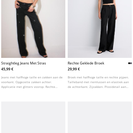
Straightleg Jeans Met Stras
Rechte Geklede Broek
45,99 €
29,99 €
Jeans met halfhoge taille en zakken aan de
Broek met halfhoge taille en rechte pijpen.
voorkant. Opgezette zakken achter.
Tailleband met riemlussen en elastiek aan
Applicatie met glitters voorop. Rechte
de achterkant. Zijzakken. Plooidetail aan
pijpen. Sluiting aan de voorkant met rits
de voorkant. Sluiting aan de voorkant met
en metalen knoop.
rits en knoop. Verkrijgbaar in verschillende
kleuren.