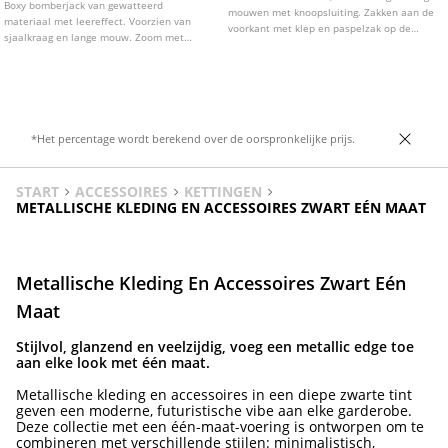
Boxy bomberjack van gewatteerd
mouwen met knoopsluiting. Zakken aan de
materiaal met leereffect. Voorzien van
voorkant met klep en paspelzak op de
sjaalkraag en lange mouw. Zoom met
borst. Knoopsluiting aan de voorkant.
elastiek. Voorzakken met klep,
knoopsluiting aan de voorzijde en
schouderlussen.
*Het percentage wordt berekend over de oorspronkelijke prijs.
START
ACCESSOIRES
KETTINGEN
METALLISCHE KLEDING EN ACCESSOIRES ZWART EÉN MAAT
Metallische Kleding En Accessoires Zwart Eén
Maat
Stijlvol, glanzend en veelzijdig, voeg een metallic edge toe
aan elke look met één maat.
Metallische kleding en accessoires in een diepe zwarte tint
geven een moderne, futuristische vibe aan elke garderobe.
Deze collectie met een één-maat-voering is ontworpen om te
combineren met verschillende stijlen: minimalistisch,