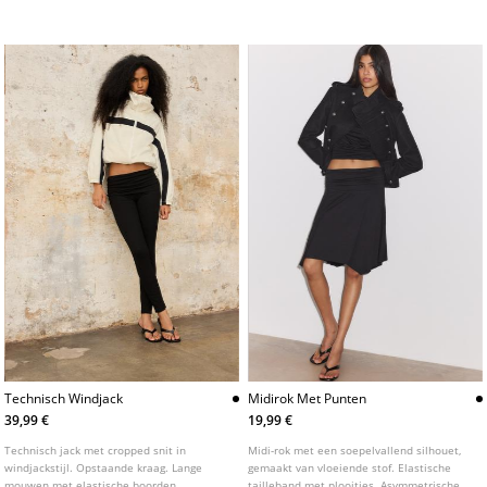
kleuren.
Elastische zoom.
Technisch Windjack
Midirok Met Punten
39,99 €
19,99 €
Technisch jack met cropped snit in
Midi-rok met een soepelvallend silhouet,
windjackstijl. Opstaande kraag. Lange
gemaakt van vloeiende stof. Elastische
mouwen met elastische boorden.
tailleband met plooitjes. Asymmetrische