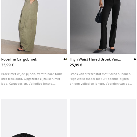
Popeline Cargobroek
High Waist Flared Broek Van
Bengaline
35,99 €
25,99 €
Broek met wijde pijpen. Verstelbare taille
Broek van stretchstof met flared silhouet.
met trekkoord. Opgezette zijzakken met
High waist model met uitlopende pijpen
klep. Cargodesign. Volledige lengte.
en een volledige lengte. Voorzien van een
Sluiting aan de voorkant met rits en knoop.
dubbele knoopsluiting en riemlussen in de
taille.