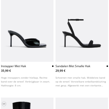
Instapper Met Hak
Sandalen Met Smalle Hak
35,99 €
29,99 €
Hoge instappers zonder hielkap. Rechte
Schoenen met smalle hak. Middelste band
band over de wreef. Verkrijgbaar in zwart.
op de wreef. Verstelbare enkelbandsluiting
Hakhoogte: 8 cm.
met gesp. Afgewerkt met een vierkante
neus. Verkrijgbaar in zwart. Hakhoogte: 8
cm