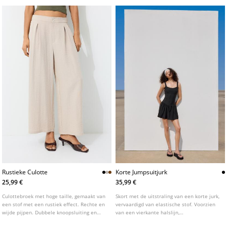
kleuren.
Rustieke Culotte
Korte Jumpsuitjurk
25,99 €
35,99 €
Culottebroek met hoge taille, gemaakt van
Skort met de uitstraling van een korte jurk,
een stof met een rustiek effect. Rechte en
vervaardigd van elastische stof. Voorzien
wijde pijpen. Dubbele knoopsluiting en
van een vierkante halslijn,
elastische tailleband aan de achterkant.
schouderbandjes en een getailleerde top.