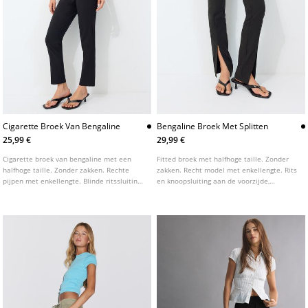
Cigarette Broek Van Bengaline
Bengaline Broek Met Splitten
25,99 €
29,99 €
Cigarette broek van bengaline met een
Fitted broek met halfhoge taille. Zonder
halfhoge taille. Zonder zakken. Rechte
zakken. Recht model met enkellengte. Rits
pijpen met enkellengte. Blinde ritssluiting
en knoopsluiting aan de voorzijde,
aan de zijkant. Voorzien van subtiele
riemlussen. Splitten bij de zoom. Voorzien
stiknaden aan de voorzijde.
van siernaden aan de voorzijde.