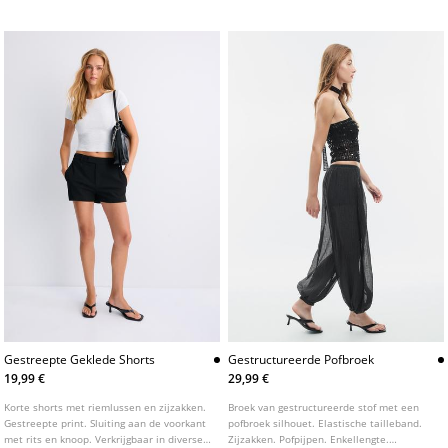
Gestreepte Geklede Shorts
Gestructureerde Pofbroek
19,99 €
29,99 €
Korte shorts met riemlussen en zijzakken.
Broek van gestructureerde stof met een
Gestreepte print. Sluiting aan de voorkant
pofbroek silhouet. Elastische tailleband.
met rits en knoop. Verkrijgbaar in diverse
Zijzakken. Pofpijpen. Enkellengte.