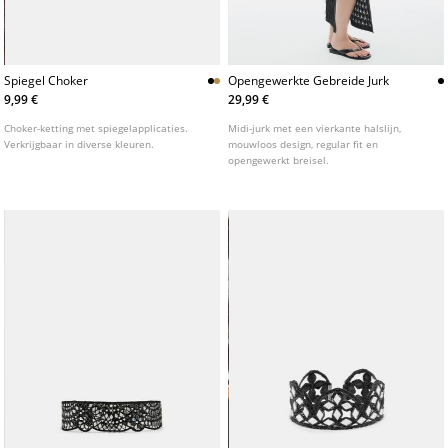
Spiegel Choker
Opengewerkte Gebreide Jurk
9,99 €
29,99 €
Choker-ketting met spiegelapplicaties.
Midi-jurk met een vierkante halslijn,
Verkrijgbaar in diverse kleuren.
mouwloos design, regular fit en
opengewerkt breisel.