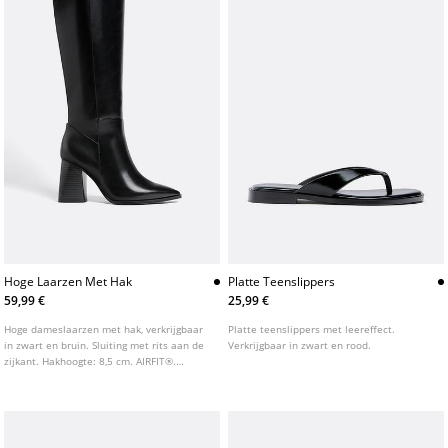
Hoge Laarzen Met Hak
Platte Teenslippers
59,99 €
25,99 €
Hoge dameslaarzen met hak, verkrijgbaar
Platte teenslippers met leereffect.
in zwart en bruin. Sluiting met rits aan de
Verkrijgbaar in zwart en rood.
zijkant. Hakhoogte: 8,5 cm. AIRFIT®.
Flexibele technische binnenzool van
schuimlatex, ontworpen voor meer
comfort.