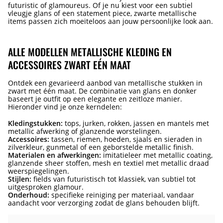
futuristic of glamoureus. Of je nu kiest voor een subtiel
vleugje glans of een statement piece, zwarte metallische
items passen zich moeiteloos aan jouw persoonlijke look aan.
ALLE MODELLEN METALLISCHE KLEDING EN
ACCESSOIRES ZWART EÉN MAAT
Ontdek een gevarieerd aanbod van metallische stukken in
zwart met één maat. De combinatie van glans en donker
baseert je outfit op een elegante en zeitloze manier.
Hieronder vind je onze kerndelen:
Kledingstukken:
tops, jurken, rokken, jassen en mantels met
metallic afwerking of glanzende worstelingen.
Accessoires:
tassen, riemen, hoeden, sjaals en sieraden in
zilverkleur, gunmetal of een geborstelde metallic finish.
Materialen en afwerkingen:
imitatieleer met metallic coating,
glanzende sheer stoffen, mesh en textiel met metallic draad
weerspiegelingen.
Stijlen:
fields van futuristisch tot klassiek, van subtiel tot
uitgesproken glamour.
Onderhoud:
specifieke reiniging per materiaal, vandaar
aandacht voor verzorging zodat de glans behouden blijft.