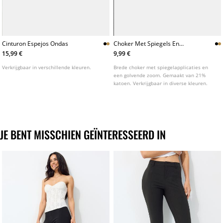
Cinturon Espejos Ondas
Choker Met Spiegels En
Golvend Design
15,99 €
9,99 €
Verkrijgbaar in verschillende kleuren.
Brede choker met spiegelapplicaties en
een golvende zoom. Gemaakt van 21%
katoen. Verkrijgbaar in diverse kleuren.
JE BENT MISSCHIEN GEÏNTERESSEERD IN