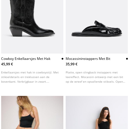
Cowboy Enkellaarsjes Met Hak
Mocassininstappers Met Bit
45,99 €
35,99 €
Enkellaarsjes met hak in cowboystijl. Met
Platte, open slingback instappers met
stikseldetails en treklussen aan de
leereffect. Mocassin ontwerp met een bit
bovenkant. Verkrijgbaar in zwart.
op de wreef en opvallende stiksels. Open
Hakhoogte: 4,5 cm.
hiel. Platte zool. Verkrijgbaar in zwart.