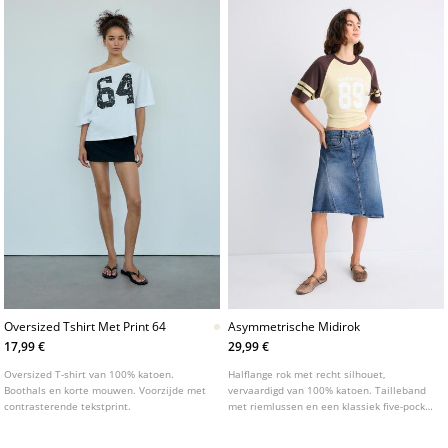
Oversized Tshirt Met Print 64
Asymmetrische Midirok
17,99 €
29,99 €
Oversized T-shirt van 100% katoen.
Halflange rok met recht silhouet,
Boothals en korte mouwen. Voorzijde met
vervaardigd van 100% katoen. Tailleband
contrasterende tekstprint.
met riemlussen en een klassiek five-pocket
model. Voorzien van een ritssluiting met
knoop, een gewassen afwerking en een