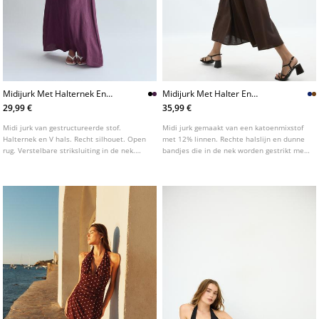
Midijurk Met Halternek En
Midijurk Met Halter En
Textuur
Kralendetails
29,99 €
35,99 €
Midi jurk van gestructureerde stof.
Midi jurk gemaakt van een katoenmixstof
Halternek en V hals. Recht silhouet. Open
met 12% linnen. Rechte halslijn en dunne
rug. Verstelbare striksluiting in de nek.
bandjes die in de nek worden gestrikt met
Verkrijgbaar in verschillende kleuren.
kralendetail. Open rug. A lijn silhouet.
Plooidetail in de taille. Zoom afgewerkt in
A lijn.