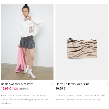
Basic Sweater Met Print
Platte Toilettas Met Print
12,99 €
10,99 €
25,99 €
-50%
Basic sweater met ronde hals en lange
Toilettas gemaakt van 100% katoenen stof
mouw. Geribde afwerking en print op de
met een bedrukt dessin en ritssluiting.
voorkant.