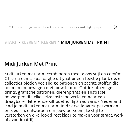
diverse kleuren.
*Het percentage wordt berekend over de oorspronkelijke prijs.
START
KLEREN
KLEREN
MIDI JURKEN MET PRINT
Midi Jurken Met Print
Midi jurken met print combineren moeiteloos stijl en comfort.
Of je nu een casual dagtje uit gaat or een feestje plant, deze
collecties bieden veelzijdige patronen en zachte stoffen die
ademen en bewegen met jouw tempo. Ontdek bloemige
prints, grafische patronen, dierenprints en abstracte
ontwerpen die elke seizoenstrend vertalen naar een
draagbare, flatterende silhouette. Bij Stradivarius Nederland
vind je midi jurken met print in diverse lengtes, pasvormen
en kleuren, ontworpen om jouw persoonlijke stijl te
versterken en elke look direct klaar te maken voor straat, werk
of avond(outfit).