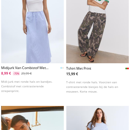
Midijurk Van Combistof Met
Tshirt Met Print
Bandjes
8,99 €
29,99 €
15,99 €
-70%
Midi-jurk met ronde hals en bandjes.
T-shirt met ronde hals. Voorzien van
Combistof met contrasterende
contrasterende biesjes bij de hals en
strepenprint.
mouwen. Korte mouw.