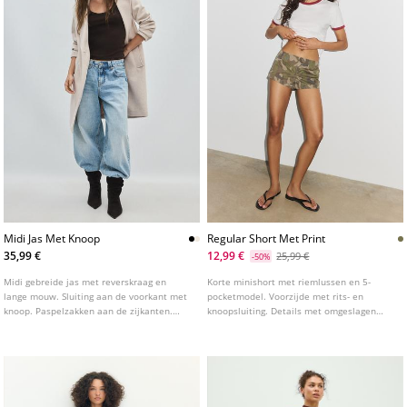
Midi Jas Met Knoop
Regular Short Met Print
35,99 €
12,99 €
25,99 €
-50%
Midi gebreide jas met reverskraag en
Korte minishort met riemlussen en 5-
lange mouw. Sluiting aan de voorkant met
pocketmodel. Voorzijde met rits- en
knoop. Paspelzakken aan de zijkanten.
knoopsluiting. Details met omgeslagen
Verkrijgbaar in verschillende kleuren.
zoom en print.