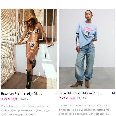
Tshirt Met Korte Mouw Print
Brazilian Bikinibroekje Met
En Applicatie
Zijdeachtige Print
7,99 €
19,99 €
4,79 €
15,99 €
-60%
-70%
T-shirt met ronde hals en korte mouwen.
Verstelbaar brazilian bikinibroekje met
Printdetail op de voorkant en ketting met
strikbandjes, gemaakt van zijdeachtige
afneembare applicatie. Verkrijgbaar in
stof. Met een geprint detail.