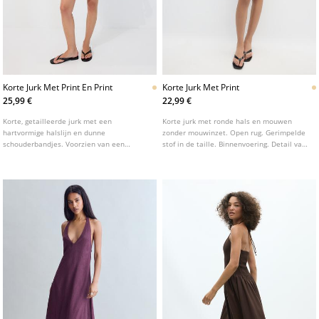
Korte Jurk Met Print En Print
Korte Jurk Met Print
25,99 €
22,99 €
Korte, getailleerde jurk met een
Korte jurk met ronde hals en mouwen
hartvormige halslijn en dunne
zonder mouwinzet. Open rug. Gerimpelde
schouderbandjes. Voorzien van een
stof in de taille. Binnenvoering. Detail van
dierenprint en een binnenvoering.
stof met dierenprint.