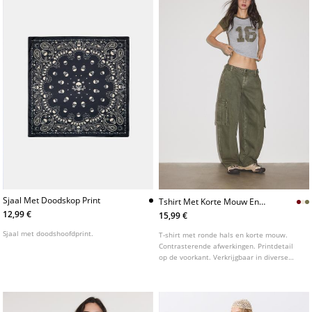
Sjaal Met Doodskop Print
Tshirt Met Korte Mouw En
Print
12,99 €
15,99 €
Sjaal met doodshoofdprint.
T-shirt met ronde hals en korte mouw.
Contrasterende afwerkingen. Printdetail
op de voorkant. Verkrijgbaar in diverse
kleuren.