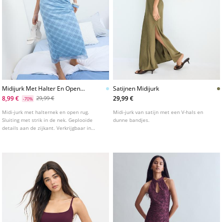
Midijurk Met Halter En Open
Satijnen Midijurk
Rug
8,99 €
29,99 €
29,99 €
-70%
Midi-jurk met halternek en open rug.
Midi-jurk van satijn met een V-hals en
Sluiting met strik in de nek. Geplooide
dunne bandjes.
details aan de zijkant. Verkrijgbaar in
verschillende kleuren.