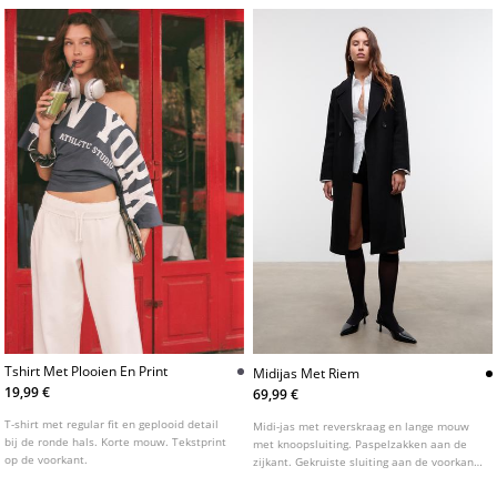
asymmetrische zoom.
Tshirt Met Plooien En Print
Midijas Met Riem
19,99 €
69,99 €
T-shirt met regular fit en geplooid detail
Midi-jas met reverskraag en lange mouw
bij de ronde hals. Korte mouw. Tekstprint
met knoopsluiting. Paspelzakken aan de
op de voorkant.
zijkant. Gekruiste sluiting aan de voorkant
met knopen en bijpassende riem.
Verkrijgbaar in verschillende kleuren.