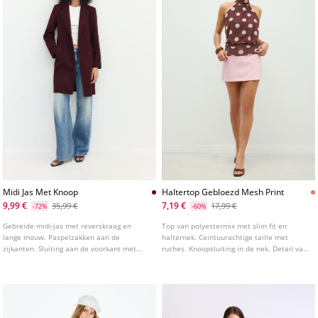
Midi Jas Met Knoop
Haltertop Gebloezd Mesh Print
9,99 €
7,19 €
35,99 €
17,99 €
-72%
-60%
Gebreide midi-jas met reverskraag en
Top van polyestermix met slim fit en
lange mouw. Paspelzakken aan de
halternek. Ceintuurachtige taille met
zijkanten. Sluiting aan de voorkant met
ruches. Knoopsluiting in de nek. Detail van
een knoop.
bedrukte stof en opening op de rug.