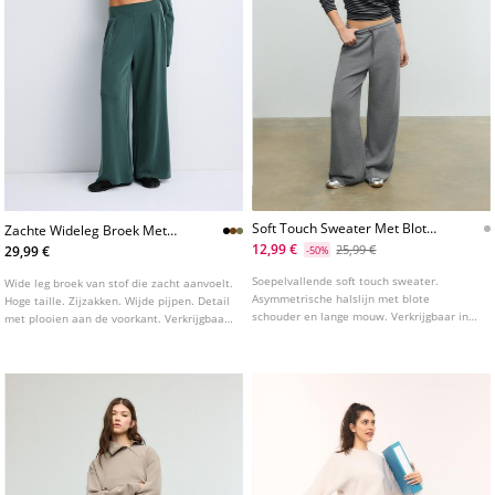
Soft Touch Sweater Met Blote
Zachte Wideleg Broek Met
Schouder L08724371
Plooien
12,99 €
25,99 €
29,99 €
-50%
Soepelvallende soft touch sweater.
Wide leg broek van stof die zacht aanvoelt.
Asymmetrische halslijn met blote
Hoge taille. Zijzakken. Wijde pijpen. Detail
schouder en lange mouw. Verkrijgbaar in
met plooien aan de voorkant. Verkrijgbaar
diverse kleuren.
in meerdere kleuren.