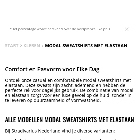
Sluiting aan de voorkant met een rits en
knoop.
*Het percentage wordt berekend over de oorspronkelijke prijs.
START
KLEREN
MODAL SWEATSHIRTS MET ELASTAAN
Comfort en Pasvorm voor Elke Dag
Ontdek onze casual en comfortabele modal sweatshirts met
elastaan. Deze sweats zijn zacht, ademend en hebben de
perfecte rek voor dagelijks gebruik. De combinatie van modal
en elastaan zorgt voor een luxe gevoel op de huid, zonder in
te leveren op duurzaamheid of vormvastheid.
ALLE MODELLEN MODAL SWEATSHIRTS MET ELASTAAN
Bij Stradivarius Nederland vind je diverse varianten: