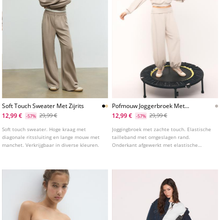
Soft Touch Sweater Met Zijrits
Pofmouw Joggerbroek Met
Zachte Omgeslagen Taille
12,99 €
12,99 €
29,99 €
29,99 €
-57%
-57%
Soft touch sweater. Hoge kraag met
Joggingbroek met zachte touch. Elastische
diagonale ritssluiting en lange mouw met
tailleband met omgeslagen rand.
manchet. Verkrijgbaar in diverse kleuren.
Onderkant afgewerkt met elastische
boord. Verkrijgbaar in verschillende
kleuren.