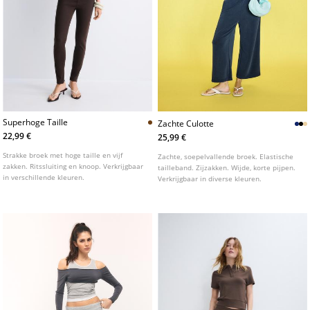
Superhoge Taille
Zachte Culotte
22,99 €
25,99 €
Strakke broek met hoge taille en vijf
Zachte, soepelvallende broek. Elastische
zakken. Ritssluiting en knoop. Verkrijgbaar
tailleband. Zijzakken. Wijde, korte pijpen.
in verschillende kleuren.
Verkrijgbaar in diverse kleuren.