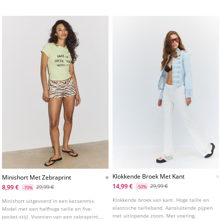
Klokkende Broek Met Kant
Minishort Met Zebraprint
14,99 €
29,99 €
8,99 €
29,99 €
-50%
-70%
Klokkende broek van kant. Hoge taille en
Minishort uitgevoerd in een katoenmix.
elastische tailleband. Aansluitende pijpen
Model met een halfhoge taille en five-
met uitlopende zoom. Met voering.
pocket-stijl. Voorzien van een zebraprint.