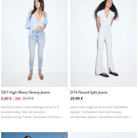
D07 High Waist Skinny Jeans
D74 Flared Split Jeans
6,89 €
29,99 €
22,99 €
-70%
Skinny fit jeans met halfhoge taille in 5-
Jeans met hoge taille en een vijfzakken
pocketmodel. Rits en metalen
design. Tailleband met riemlussen.
knoopsluiting. Taille: Normale taille tot
Uitlopende pijpen. Gerafelde zoom met
aan de navel Stof: Superstretch Pasvorm:
een split aan de binnenkant. Ritssluiting
Aansluitend op de dij en de enkel
en studs aan de voorkant. Verkrijgbaar in
verschillende kleuren.