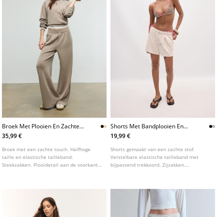
Broek Met Plooien En Zachte
Shorts Met Bandplooien En
Touch
Zachte Touch
35,99 €
19,99 €
Broek met een zachte touch. Halfhoge
Shorts gemaakt van een zachte stof.
taille en elastische tailleband.
Verstelbare elastische tailleband met
Steekzakken. Plooidetail aan de voorkant.
bijpassend trekkoord. Zijzakken.
Rechte en soepelvallende pijpen.
Bandplooien aan de voorkant. Verkrijgbaar
Ritssluiting aan de voorkant en drukknoop.
in verschillende kleuren.