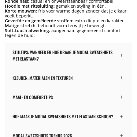
Ronde hals:
casual en onweerstaanbaar comfortabel.
Hoodie met ritssluiting:
gemak en styling in één.
Korte mouwen:
fris voor warme dagen zonder dat je elkaar
voelt beperkt.
Geverfde en gemêleerde stoffen:
extra diepte en karakter.
Matige stretch:
behoudt vorm terwijl je beweegt.
Soft-touch afwerking:
aangenaam gegenereerd comfort
tegen de huid.
STIJLTIPS: WANNEER EN HOE DRAAG JE MODAL SWEATSHIRTS
MET ELASTAAN?
KLEUREN, MATERIALEN EN TEXTUREN
MAAT- EN COMFORTTIPS
HOE MAAK JE MODAL SWEATSHIRTS MET ELASTAAN SCHOON?
MODAL SWEATSHIRTS TRENDS 2026