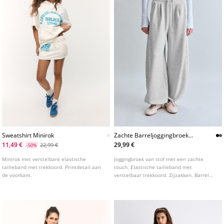
Sweatshirt Minirok
Zachte Barreljoggingbroek
Met Stoppers
11,49 €
29,99 €
22,99 €
-50%
Minirok met verstelbare elastische
Joggingbroek van stof met een zachte
tailleband met trekkoord. Printdetail aan
touch. Elastische tailleband met
de voorkant.
verstelbaar trekkoord. Zijzakken. Barrel
pijpen met verstelbare zoom en stoppers.
Verkrijgbaar in diverse kleuren.