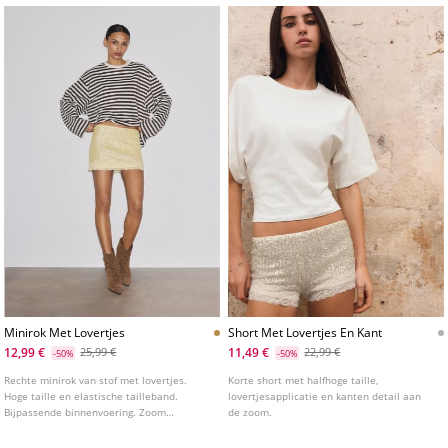
Minirok Met Lovertjes
Short Met Lovertjes En Kant
12,99 €
11,49 €
25,99 €
22,99 €
-50%
-50%
Rechte minirok van stof met lovertjes.
Korte short met halfhoge taille,
Hoge taille en elastische tailleband.
lovertjesapplicatie en kanten detail aan
Bijpassende binnenvoering. Zoom
de zoom.
afgewerkt met kanten detail.