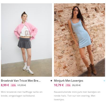
Broekrok Van Tricot Met Brede
Minijurk Met Lovertjes
Tailleband
8,99 €
10,79 €
17,99 €
35,99 €
-50%
-70%
Mini broekrok met halfhoge taille en
Nauwsluitende mini-jurk met bandjes en
brede, omgeslagen tailleband.
ronde hals. Ton sur ton voering. Met
lovertjes.