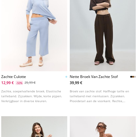
Zachte Culotte
Nette Broek Van Zachte Stof
12,99 €
39,99 €
25,99 €
-50%
Zachte, soepelvallende broek. Elastische
Broek van zachte stof. Halfhoge taille en
tailleband. Zijzakken. Wijde, korte pijpen.
tailleband met riemlussen. Zijzakken.
Verkrijgbaar in diverse kleuren.
Plooidetail aan de voorkant. Rechte,
soepelvallende pijpen. Ritssluiting aan de
voorkant met een binnenknoop en
metalen haak.