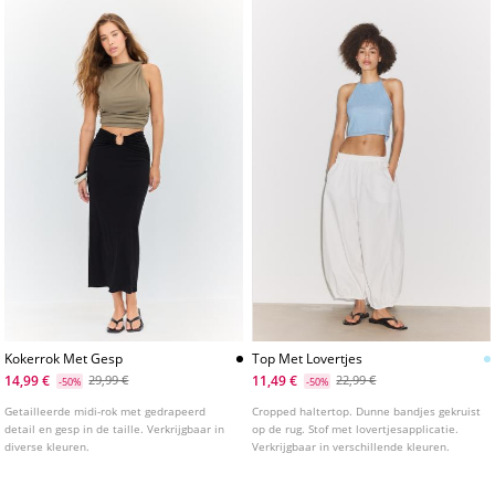
Kokerrok Met Gesp
Top Met Lovertjes
14,99 €
11,49 €
29,99 €
22,99 €
-50%
-50%
Getailleerde midi-rok met gedrapeerd
Cropped haltertop. Dunne bandjes gekruist
detail en gesp in de taille. Verkrijgbaar in
op de rug. Stof met lovertjesapplicatie.
diverse kleuren.
Verkrijgbaar in verschillende kleuren.