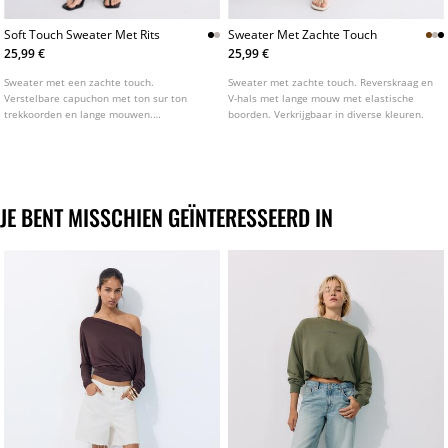
Soft Touch Sweater Met Rits
Sweater Met Zachte Touch
25,99 €
25,99 €
Sweater met een zachte touch.
Sweater met zachte touch. Reverskraag en
Verstelbare capuchon met ton sur ton
V-hals met lange mouw met elastische
trekkoorden en lange mouwen.
boorden. Verkrijgbaar in diverse kleuren.
Steekzakken. Ritssluiting van metaal aan
de voorkant. Verkrijgbaar in diverse
kleuren.
JE BENT MISSCHIEN GEÏNTERESSEERD IN