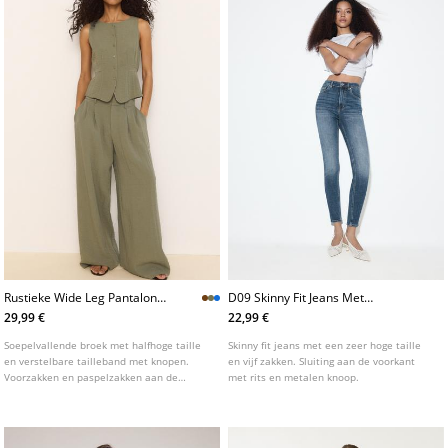
Rustieke Wide Leg Pantalon
D09 Skinny Fit Jeans Met
Met Verstelbare Knopen
Superhoge Taille
29,99 €
22,99 €
Soepelvallende broek met halfhoge taille
Skinny fit jeans met een zeer hoge taille
en verstelbare tailleband met knopen.
en vijf zakken. Sluiting aan de voorkant
Voorzakken en paspelzakken aan de
met rits en metalen knoop.
achterzijde. Plooidetail aan de voorzijde.
Sluiting aan de voorzijde met rits, knoop
aan de binnenzijde en metalen haakje.