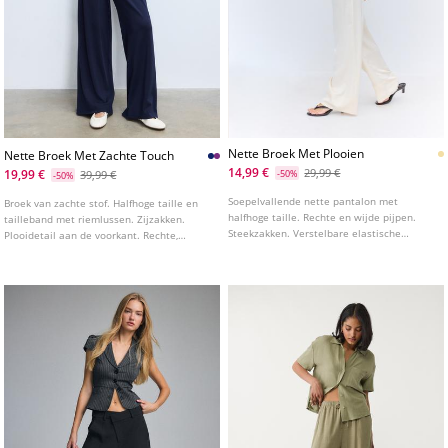
Nette Broek Met Plooien
Nette Broek Met Zachte Touch
14,99 €
29,99 €
19,99 €
39,99 €
-50%
-50%
Soepelvallende nette pantalon met
Broek van zachte stof. Halfhoge taille en
halfhoge taille. Rechte en wijde pijpen.
tailleband met riemlussen. Zijzakken.
Steekzakken. Verstelbare elastische
Plooidetail aan de voorkant. Rechte,
tailleband met strikkoord in dezelfde
soepelvallende pijpen. Ritssluiting aan de
kleur.
voorkant met een binnenknoop en
metalen haak.