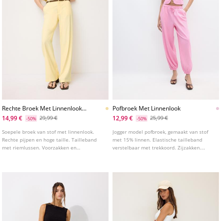
Rechte Broek Met Linnenlook
Pofbroek Met Linnenlook
En Riem
14,99 €
12,99 €
29,99 €
25,99 €
-50%
-50%
Soepele broek van stof met linnenlook.
Jogger model pofbroek, gemaakt van stof
Rechte pijpen en hoge taille. Tailleband
met 15% linnen. Elastische tailleband
met riemlussen. Voorzakken en
verstelbaar met trekkoord. Zijzakken.
paspelzakken aan de achterkant.
Elastische boorden onderaan. Verkrijgbaar
in diverse kleuren.