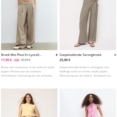
Broek Met Plooi En Lyocell
Soepelvallende Sarongbroek
Ketting
17,99 €
25,99 €
35,99 €
-50%
Broek met riemlussen in de taille en wijde
Soepelvallende broek in sarongstijl met
pijpen. Plooien aan de voorkant.
halfhoge taille en rechte, wijde pijpen.
Onzichtbare ritssluiting aan de achterkant.
Ritssluiting aan de zijkant. Strikdetail aan
Gedetailleerde kettingriem. Verkrijgbaar in
de voorkant. Verkrijgbaar in verschillende
verschillende kleuren.
kleuren.