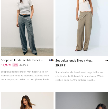
Soepelvallende Rechte Broek
Soepelvallende Broek Met
Met Ceintuur L04020080
Sjaal
14,99 €
29,99 €
29,99 €
-50%
Soepelvallende broek met hoge taille en
Soepelvallende broek met hoge taille en
riemlussen in de tailleband. Steekzakken
elastische tailleband. Steekzakken. Wijde,
voor en paspelzakken achter (faux). Rechte
rechte pijpen. Afneembare sjaal.
pijpen. Afneembare ceintuur met metalen
Verkrijgbaar in verschillende kleuren.
gesp.