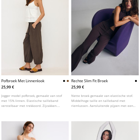
Pofbroek Met Linnenlook
Rechte Slim Fit Broek
25,99 €
25,99 €
Jogger model pofbroek, gemaakt van stof
Nette broek gemaakt van elastische stof.
met 15% linnen. Elastische tailleband
Middelhoge taille en tailleband met
verstelbaar met trekkoord. Zijzakken.
riemlussen. Aansluitende pijpen met een
Elastische boorden onderaan. Verkrijgbaar
rechte pasvorm. Ritssluiting en knoop aan
in diverse kleuren.
de voorkant. Verkrijgbaar in verschillende
kleuren.