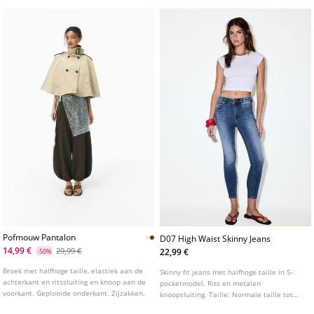
Pofmouw Pantalon
D07 High Waist Skinny Jeans
14,99 €
29,99 €
22,99 €
-50%
Broek met halfhoge taille, elastiek aan de
Skinny fit jeans met halfhoge taille in 5-
achterkant en ritssluiting en knoop aan de
pocketmodel. Rits en metalen
voorkant. Geplooide onderkant. Zijzakken.
knoopsluiting. Taille: Normale taille tot
aan de navel Stof: Superstretch Pasvorm: