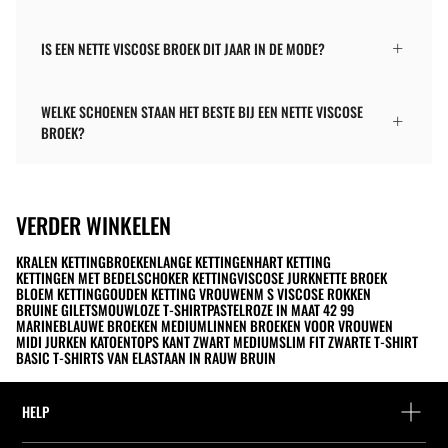
IS EEN NETTE VISCOSE BROEK DIT JAAR IN DE MODE?
WELKE SCHOENEN STAAN HET BESTE BIJ EEN NETTE VISCOSE
BROEK?
VERDER WINKELEN
KRALEN KETTING
BROEKEN
LANGE KETTINGEN
HART KETTING
KETTINGEN MET BEDELS
CHOKER KETTING
VISCOSE JURK
NETTE BROEK
BLOEM KETTING
GOUDEN KETTING VROUWEN
M S VISCOSE ROKKEN
BRUINE GILETS
MOUWLOZE T-SHIRT
PASTELROZE IN MAAT 42 99
MARINEBLAUWE BROEKEN MEDIUM
LINNEN BROEKEN VOOR VROUWEN
MIDI JURKEN KATOEN
TOPS KANT ZWART MEDIUM
SLIM FIT ZWARTE T-SHIRT
BASIC T-SHIRTS VAN ELASTAAN IN RAUW BRUIN
HELP