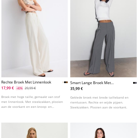
Rechte Broek Met Linnenlook
Smart Lange Broek Met
Bandplooi
17,99 €
29,99 €
35,99 €
-40%
Broek met hoge taille, gemaakt van stof
Geklede broek met brede tailleband en
met linnenlook. Met steekzakken, plooien
riemlussen. Rechte en wijde pijpen.
aan de voorkant en een knoop- en
Steekzakken. Plooien aan de voorkant.
ritssluiting. Wijde, rechte pijpen.
Verkrijgbaar in diverse kleuren.