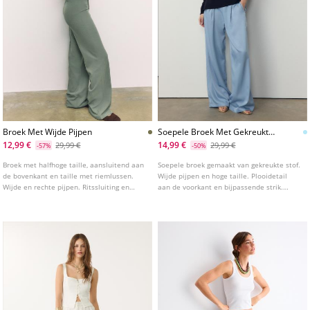
Broek Met Wijde Pijpen
Soepele Broek Met Gekreukt
Effect En Strik
12,99 €
14,99 €
29,99 €
29,99 €
-57%
-50%
Broek met halfhoge taille, aansluitend aan
Soepele broek gemaakt van gekreukte stof.
de bovenkant en taille met riemlussen.
Wijde pijpen en hoge taille. Plooidetail
Wijde en rechte pijpen. Ritssluiting en
aan de voorkant en bijpassende strik.
knoop aan de voorkant. Verkrijgbaar in
Zakken en blinde ritssluiting aan de
verschillende kleuren.
zijkant. Verkrijgbaar in verschillende
kleuren.