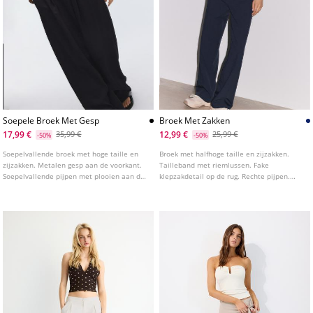
Soepele Broek Met Gesp
Broek Met Zakken
17,99 €
12,99 €
35,99 €
25,99 €
-50%
-50%
Soepelvallende broek met hoge taille en
Broek met halfhoge taille en zijzakken.
zijzakken. Metalen gesp aan de voorkant.
Tailleband met riemlussen. Fake
Soepelvallende pijpen met plooien aan de
klepzakdetail op de rug. Rechte pijpen.
voorkant. Onzichtbare ritssluiting aan de
Sluiting aan de voorkant met rits, knoop
zijkant.
aan de binnenkant en metalen haak.
Verkrijgbaar in verschillende kleuren.