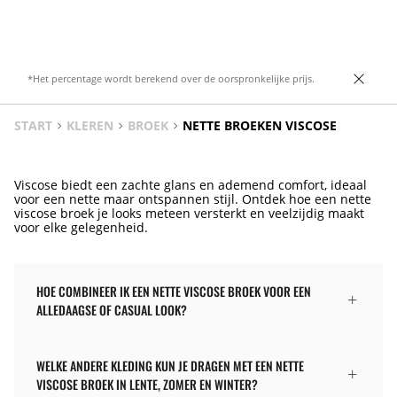
pijpen. Gekruiste sluiting aan de voorkant
Onzichtbare ritssluiting aan de achterkant.
met rits, knoop aan de binnenkant en aan
Detail van een kettingriem.
de voorkant.
*Het percentage wordt berekend over de oorspronkelijke prijs.
START
KLEREN
BROEK
NETTE BROEKEN VISCOSE
Viscose biedt een zachte glans en ademend comfort, ideaal
voor een nette maar ontspannen stijl. Ontdek hoe een nette
viscose broek je looks meteen versterkt en veelzijdig maakt
voor elke gelegenheid.
HOE COMBINEER IK EEN NETTE VISCOSE BROEK VOOR EEN
ALLEDAAGSE OF CASUAL LOOK?
WELKE ANDERE KLEDING KUN JE DRAGEN MET EEN NETTE
VISCOSE BROEK IN LENTE, ZOMER EN WINTER?