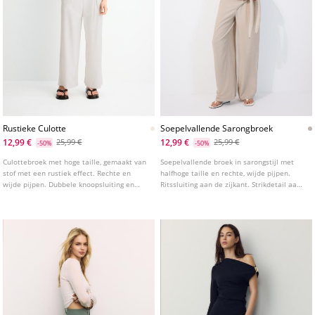
Rustieke Culotte
Soepelvallende Sarongbroek
12,99 €
12,99 €
25,99 €
25,99 €
-50%
-50%
Culottebroek met hoge taille, gemaakt van
Soepelvallende broek in sarongstijl met
stof met een rustiek effect. Rechte en
halfhoge taille en rechte, wijde pijpen.
wijde pijpen. Dubbele knoopsluiting en
Ritssluiting aan de zijkant. Strikdetail aan
elastische tailleband aan de achterkant.
de voorkant. Verkrijgbaar in verschillende
Zijzakken. Verkrijgbaar in verschillende
kleuren.
kleuren.