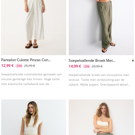
Pantalon Culotte Pinzas Con
Soepelvallende Broek Met
Lino
Pareooverslag
12,99 €
25,99 €
14,99 €
-50%
29,99 €
-50%
Soepelvallende culottebroek gemaakt van
Soepelvallende broek van viscosemix met
viscose gemengd met linnen. Hoge taille
textuur. Taille met striksluiting aan de
met elastische tailleband aan de
zijkant. Wijde pijpen. Overlappend detail
achterkant. Zijzakken. Plooien aan de
aan de voorkant in pareo-stijl.
voorkant.