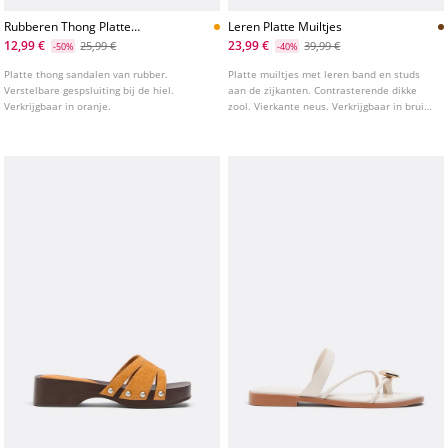
Rubberen Thong Platte
Leren Platte Muiltjes
Sandalen
12,99 €
23,99 €
25,99 €
39,99 €
-50%
-40%
Platte thong sandalen van rubber.
Platte muiltjes met leren band en studs
Verstelbare gespsluiting bij de hiel.
aan de zijkanten. Contrasterende dikke
Verkrijgbaar in oranje.
zool. Vierkante neus. Verkrijgbaar in bruin.
Hoogte van de zool: 4,5 cm.