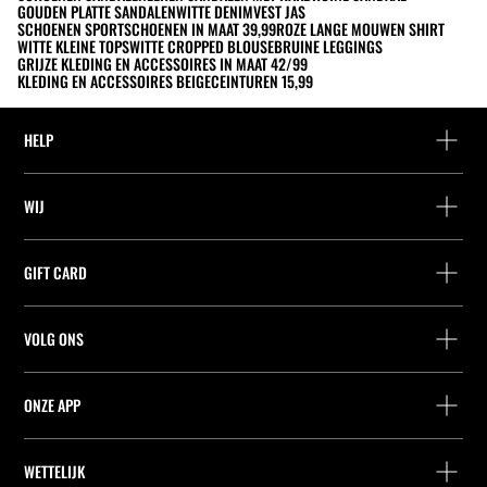
GOUDEN PLATTE SANDALEN
WITTE DENIM
VEST JAS
SCHOENEN SPORTSCHOENEN IN MAAT 39,99
ROZE LANGE MOUWEN SHIRT
WITTE KLEINE TOPS
WITTE CROPPED BLOUSE
BRUINE LEGGINGS
GRIJZE KLEDING EN ACCESSOIRES IN MAAT 42/99
KLEDING EN ACCESSOIRES BEIGE
CEINTUREN 15,99
HELP
Hulp en contact
WIJ
Leveringspunt zoeken
Leveringspunt zoeken
Vind je bestelling
GIFT CARD
Zoek een winkel
Retournering als gast
Leveringspunt zoeken
Vennootschap
Vind je ticket
VOLG ONS
Saldo Opvragen
Werk bij Stradivarius
Leveringspunt zoeken
Aankoop van Cadeaubon
Company Profile
Stradivarius ID
ONZE APP
Cookie-voorkeuren
iOS
Android
WETTELIJK