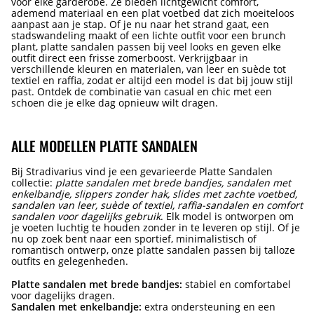
voor elke garderobe. Ze bieden lichtgewicht comfort,
ademend materiaal en een plat voetbed dat zich moeiteloos
aanpast aan je stap. Of je nu naar het strand gaat, een
stadswandeling maakt of een lichte outfit voor een brunch
plant, platte sandalen passen bij veel looks en geven elke
outfit direct een frisse zomerboost. Verkrijgbaar in
verschillende kleuren en materialen, van leer en suède tot
textiel en raffia, zodat er altijd een model is dat bij jouw stijl
past. Ontdek de combinatie van casual en chic met een
schoen die je elke dag opnieuw wilt dragen.
ALLE MODELLEN PLATTE SANDALEN
Bij Stradivarius vind je een gevarieerde Platte Sandalen
collectie:
platte sandalen met brede bandjes, sandalen met
enkelbandje, slippers zonder hak, slides met zachte voetbed,
sandalen van leer, suède of textiel, raffia-sandalen en comfort
sandalen voor dagelijks gebruik
. Elk model is ontworpen om
je voeten luchtig te houden zonder in te leveren op stijl. Of je
nu op zoek bent naar een sportief, minimalistisch of
romantisch ontwerp, onze platte sandalen passen bij talloze
outfits en gelegenheden.
Platte sandalen met brede bandjes:
stabiel en comfortabel
voor dagelijks dragen.
Sandalen met enkelbandje:
extra ondersteuning en een