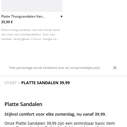
Platte Thongsandalen Van
Vinyl
35,99 €
Platte thong-sandalen met een brede band
van vinyl met schildpadeffect. Zool met
sleehak. Verkrijgbaar in bruin. Hoogte van
de zool: 3 cm
*Het percentage wordt berekend over de oorspronkelijke prijs.
START
PLATTE SANDALEN 39,99
Platte Sandalen
Stijlvol comfort voor elke zomerdag, nu vanaf 39,99.
Onze Platte Sandalen 39,99 zijn een onmisbaar basic item