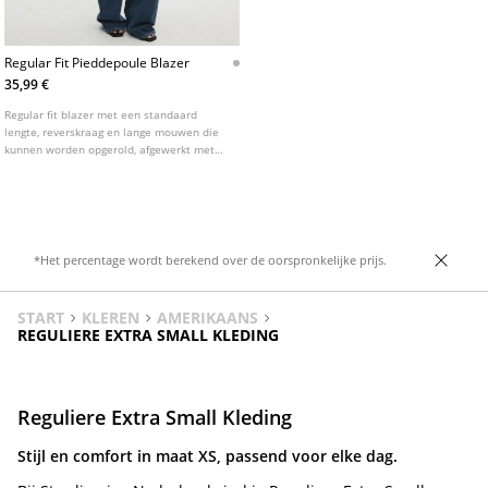
Regular Fit Pieddepoule Blazer
35,99 €
Regular fit blazer met een standaard
lengte, reverskraag en lange mouwen die
kunnen worden opgerold, afgewerkt met
een gestreepte voering. Pied-de-
pouleprint. Klepzakken aan de voorkant.
Knoopsluiting aan de voorkant.
*Het percentage wordt berekend over de oorspronkelijke prijs.
START
KLEREN
AMERIKAANS
REGULIERE EXTRA SMALL KLEDING
Reguliere Extra Small Kleding
Stijl en comfort in maat XS, passend voor elke dag.