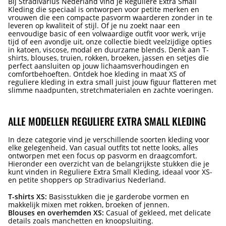
Bij Stradivarius Nederland vind je Reguliere Extra Small
Kleding die speciaal is ontworpen voor petite merken en
vrouwen die een compacte pasvorm waarderen zonder in te
leveren op kwaliteit of stijl. Of je nu zoekt naar een
eenvoudige basic of een volwaardige outfit voor werk, vrije
tijd of een avondje uit, onze collectie biedt veelzijdige opties
in katoen, viscose, modal en duurzame blends. Denk aan T-
shirts, blouses, truien, rokken, broeken, jassen en setjes die
perfect aansluiten op jouw lichaamsverhoudingen en
comfortbehoeften. Ontdek hoe kleding in maat XS of
reguliere kleding in extra small juist jouw figuur flatteren met
slimme naadpunten, stretchmaterialen en zachte voeringen.
ALLE MODELLEN REGULIERE EXTRA SMALL KLEDING
In deze categorie vind je verschillende soorten kleding voor
elke gelegenheid. Van casual outfits tot nette looks, alles
ontworpen met een focus op pasvorm en draagcomfort.
Hieronder een overzicht van de belangrijkste stukken die je
kunt vinden in Reguliere Extra Small Kleding, ideaal voor XS-
en petite shoppers op Stradivarius Nederland.
T-shirts XS:
Basisstukken die je garderobe vormen en
makkelijk mixen met rokken, broeken of jennen.
Blouses en overhemden XS:
Casual of gekleed, met delicate
details zoals manchetten en knoopsluiting.