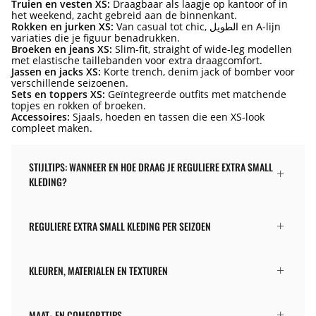
Truien en vesten XS:
Draagbaar als laagje op kantoor of in
het weekend, zacht gebreid aan de binnenkant.
Rokken en jurken XS:
Van casual tot chic, الطويل en A-lijn
variaties die je figuur benadrukken.
Broeken en jeans XS:
Slim-fit, straight of wide-leg modellen
met elastische taillebanden voor extra draagcomfort.
Jassen en jacks XS:
Korte trench, denim jack of bomber voor
verschillende seizoenen.
Sets en toppers XS:
Geïntegreerde outfits met matchende
topjes en rokken of broeken.
Accessoires:
Sjaals, hoeden en tassen die een XS-look
compleet maken.
STIJLTIPS: WANNEER EN HOE DRAAG JE REGULIERE EXTRA SMALL
KLEDING?
REGULIERE EXTRA SMALL KLEDING PER SEIZOEN
KLEUREN, MATERIALEN EN TEXTUREN
MAAT- EN COMFORTTIPS