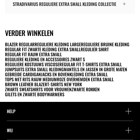
STRADIVARIUS REGULIERE EXTRA SMALL KLEDING COLLECTIE
VERDER WINKELEN
BLAZER REGULAR
REGULIERE KLEDING LARGE
REGULIERE BRUINE KLEDING
REGULAR FIT ZWARTE KLEDING EXTRA SMALL
REGULIER SHIRT
REGULAR FIT RAUW EXTRA SMALL
REGULIERE KLEDING EN ACCESSOIRES ZWART S
REGULIERE KOSTUUMS VISCOSE
REGULAR FIT T-SHIRTS EXTRA SMALL
JUMPSUITS EXTRA SMALL KLEDING
MANTELS EN JASSEN IN GROTE MATEN
GEBREIDE CARDIGAN
JACKS EN BOVENKLEDING EXTRA SMALL
TOPS MET RITS RAUW MEDIUM
ROZE OVERHEMDEN EXTRA SMALL
BROWN LEATHER BLAZER
T-SHIRTS NEW YORK
ZWARTE SWEATSHIRTS VOOR VROUWEN
ZWARTE ROKKEN
GILETS EN ZWARTE BODYWARMERS
HELP
Hulp en contact
WIJ
Leveringspunt zoeken