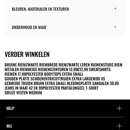
KLEUREN, MATERIALEN EN TEXTUREN
ONDERHOUD EN MAAT
VERDER WINKELEN
BRUINE RIEM
ZWARTE RIEM
BREDE RIEM
ZWARTE LEREN RIEMEN
STUDS RIEM
METALEN RIEM
BEIGE RIEMEN
CEINTUREN 12,99
€12,99 SWEATSHIRTS
RIEMEN 17,99
POLYESTER BODYTOPS EXTRA SMALL
GOUDEN PLATTE SCHOENEN
TRICOTTRUIEN EXTRA LARGE
MIDI XS
GEBREIDE TRUIEN BRUIN EXTRA SMALL KLEDING
PLATTE SANDALEN 39,99
JEANS IN MAAT 42 EN 99
POLYESTER PANTALON
GEEL T-SHIRT
GRIJZE VESTEN MEDIUM
HELP
Hulp en contact
WIJ
Leveringspunt zoeken