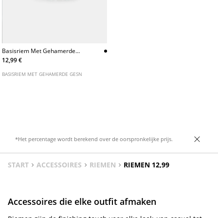
Basisriem Met Gehamerde
Gesn
12,99 €
BASISRIEM MET GEHAMERDE GESN
*Het percentage wordt berekend over de oorspronkelijke prijs.
START
ACCESSOIRES
RIEMEN
RIEMEN 12,99
Accessoires die elke outfit afmaken