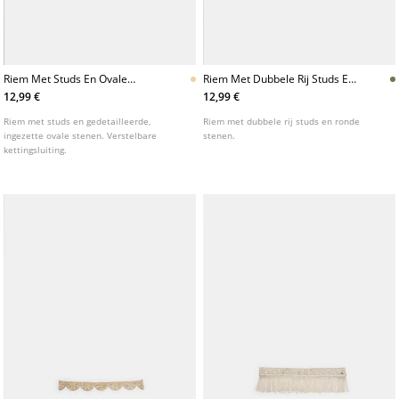
Riem Met Studs En Ovale
Riem Met Dubbele Rij Studs En
Stenen
Steentjes
12,99 €
12,99 €
Riem met studs en gedetailleerde,
Riem met dubbele rij studs en ronde
ingezette ovale stenen. Verstelbare
stenen.
kettingsluiting.