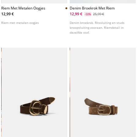
Riem Met Metalen Oogjes
Denim Broekrok Met Riem
12,99 €
12,99 €
25,99 €
-50%
Riem met metalen oogjes
Denim broekrok. Ritssluiting en studs
knoopsluiting vooraan. Riemdetail in
dezelfde stof.