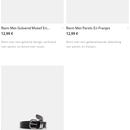
Riem Met Golvend Motief En
Riem Met Parels En Franjes
Parels
12,99 €
12,99 €
Riem met een golvend design, verfraaid
Riem met een gedetailleerde afwerking
met parels en koord met studs.
van parels en franjes.