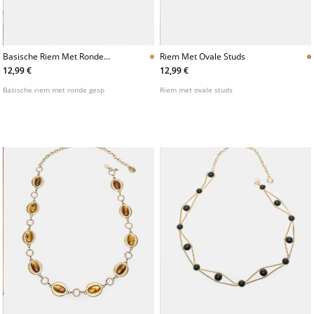
Basische Riem Met Ronde
Riem Met Ovale Studs
Gesp
12,99 €
12,99 €
Basische riem met ronde gesp
Riem met ovale studs