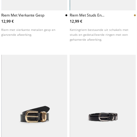
Riem Met Vierkante Gesp
Riem Met Studs En
Gehamerde Ringen
12,99 €
12,99 €
Riem met vierkante metalen gesp en
Kettingriem bestaande uit schakels met
glanzende afwerking.
studs en gedetailleerde ringen met een
gehamerde afwerking.