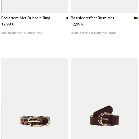
Basisriem Met Dubbele Ring
Basisleereffect Riem Met
Glans
12,99 €
12,99 €
Basisriem met dubbele ring
Basisleereffect riem met glans