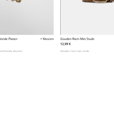
Ronde Platen
+ Kleuren
Gouden Riem Met Studs
12,99 €
rschillende kleuren.
Gouden riem met studs