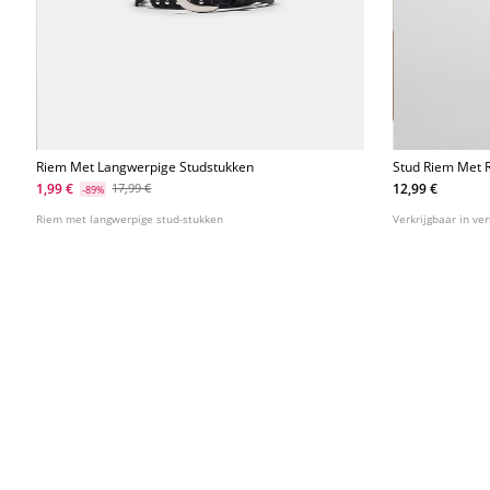
Riem Met Langwerpige Studstukken
Stud Riem Met 
1,99 €
12,99 €
17,99 €
-89%
Riem met langwerpige stud-stukken
Verkrijgbaar in ve