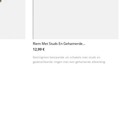
Riem Met Studs En Gehamerde
Ringen
12,99 €
Kettingriem bestaande uit schakels met studs en
gedetailleerde ringen met een gehamerde afwerking.