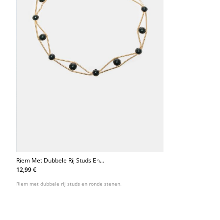
Riem Met Dubbele Rij Studs En
Steentjes
12,99 €
Riem met dubbele rij studs en ronde stenen.