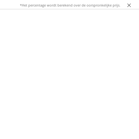
*Het percentage wordt berekend over de oorspronkelijke prijs.
s functioneel tailleaccent. In onze Stradivarius-collectie
imalistisch tot edgy, van casual tot chic.
 een greep uit de opties die je vaak terugziet in onze