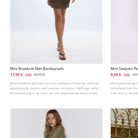
Mini Broekrok Met Borduursels
Mini Satijnen P
17,99 €
9,99 €
35,99 €
19,
-50%
-50%
Mini broekrok gemaakt van een halfdoorschijnende stof met
Mini pareorok gema
geborduurde details van lovertjes en kralen. Halfhoge taille.
tailleband met hon
Binnenvoering in de vorm van een bijpassende korte broek.
met strik in dezel
Rechte zoom.