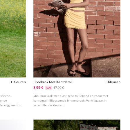
+ Kleuren
Broekrok Met Kantdetail
+ Kleuren
8,99 €
17,99 €
-50%
stische
Mini-broekrok met elastische tailleband en zoom met
sende
kantdetail. Bijpassende binnenbroek. Verkrijgbaar in
erkrijgbaar in
verschillende kleuren.