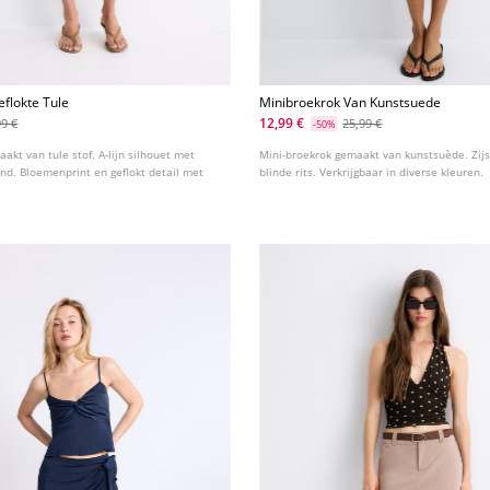
flokte Tule
Minibroekrok Van Kunstsuede
12,99 €
99 €
25,99 €
-50%
akt van tule stof. A-lijn silhouet met
Mini-broekrok gemaakt van kunstsuède. Zijs
and. Bloemenprint en geflokt detail met
blinde rits. Verkrijgbaar in diverse kleuren.