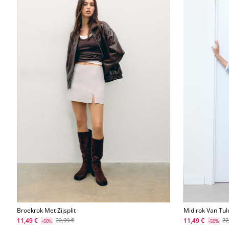
Broekrok Met Zijsplit
Midirok Van Tul
11,49 €
11,49 €
22,99 €
22
-50%
-50%