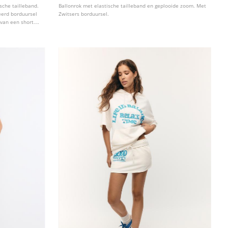
sche tailleband.
Ballonrok met elastische tailleband en geplooide zoom. Met
eerd borduursel
Zwitsers borduursel.
 van een short.