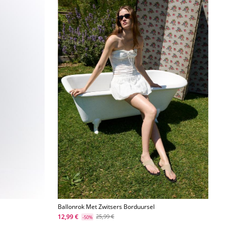
Ballonrok Met Zwitsers Borduursel
12,99 €
25,99 €
-50%