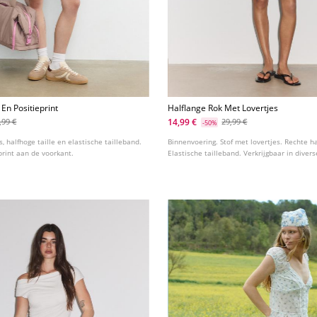
En Positieprint
Halflange Rok Met Lovertjes
14,99 €
,99 €
29,99 €
-50%
, halfhoge taille en elastische tailleband.
Binnenvoering. Stof met lovertjes. Rechte ha
print aan de voorkant.
Elastische tailleband. Verkrijgbaar in divers