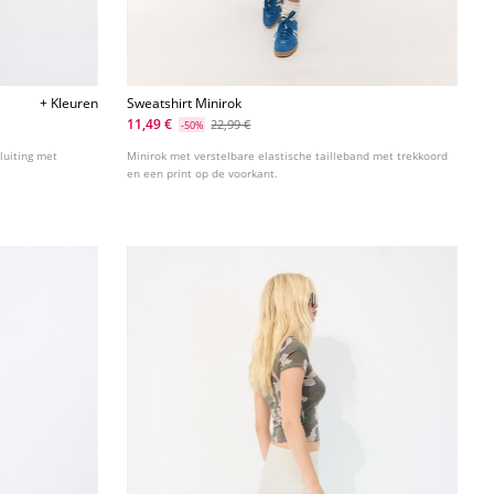
+ Kleuren
Sweatshirt Minirok
11,49 €
22,99 €
-50%
luiting met
Minirok met verstelbare elastische tailleband met trekkoord
en een print op de voorkant.