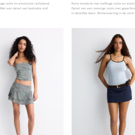
oge taille en elastische tailleband,
Korte broekrok met halfhoge taille en elasti
Met een detail van bedrukte stof.
Detail van een zwierige zoom met geperfor
in dezelfde kleur. Binnenvoering in de vorm
Verkrijgbaar in verschillende kleuren.