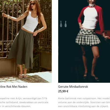
eline Rok Met Naden
Geruite Miniballonrok
25,99 €
popeline met A-lijn, vervaardigd van 51%
Korte ballonrok met ruitpatroon. Het model
sche tailleband, steekzakken en verticale
volume aan de onderzijde. Voorzien van bi
r in verschillende kleuren.
een onzichtbare ritssluiting aan de zijkant.