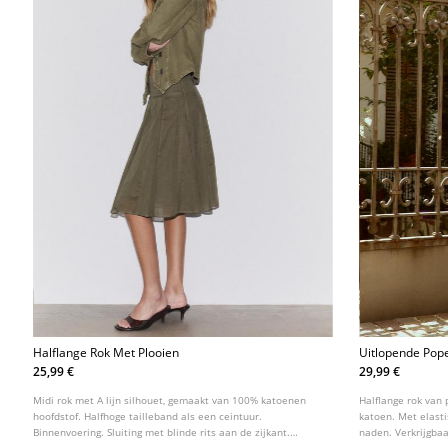
Halflange Rok Met Plooien
Uitlopende Pop
25,99 €
29,99 €
Midi rok met A lijn silhouet, gemaakt van 100% katoenen
Halflange rok van 
hoofdstof. Halfhoge tailleband als een ceintuur.
katoen. Met elasti
Binnenvoering. Sluiting met blinde rits aan de zijkant.
naden. Verkrijgbaa
Plooien als detail.