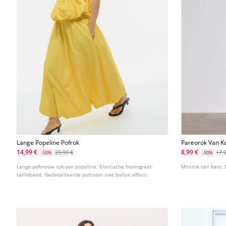
Lange Popeline Pofrok
Pareorok Van K
14,99 €
8,99 €
29,99 €
17,
-50%
-50%
Lange pofmouw rok van popeline. Elastische honingraat
Minirok van kant. 
tailleband. Gedetailleerde pofzoom met ballon effect.