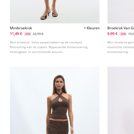
Minibroekrok
+ Kleuren
Broekrok Van Ge
11,49 €
9,99 €
22,99 €
19,
-50%
-50%
Mini broekrok. Valse paspelzakken op de voorkant.
Mini broekrok gema
Ritssluiting aan de zijkant. Bijpassende binnenvoering.
elastische tailleb
Verkrijgbaar in verschillende kleuren.
binnenvoering.