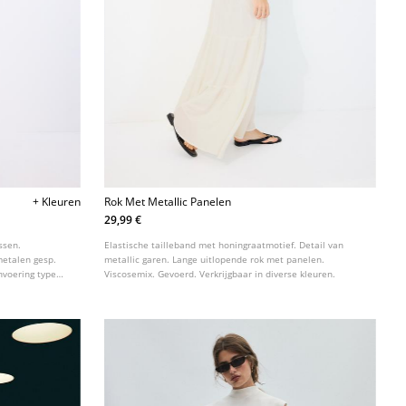
+ Kleuren
Rok Met Metallic Panelen
29,99 €
ssen.
Elastische tailleband met honingraatmotief. Detail van
metalen gesp.
metallic garen. Lange uitlopende rok met panelen.
envoering type
Viscosemix. Gevoerd. Verkrijgbaar in diverse kleuren.