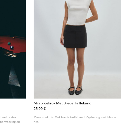
Minibroekrok Met Brede Tailleband
25,99 €
 heeft extra
Mini-broekrok. Met brede tailleband. Zijsluiting met blinde
nnenvoering en
rits.