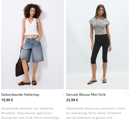
Geborduurde Haltertop
Geruite Blouse Met Strik
19,99 €
25,99 €
Getailleerde katoenen top. Halternek.
Getailleerde blouse van katoenmix. V-hals
Mouwloos. Geborduurde applicaties.
en reverskraag. Korte mouw. Strikdetail
Sluiting met strik in de nek en ritssluiting
aan de onderkant en geruite stof.
aan de zijkant. Verkrijgbaar in
verschillende kleuren.