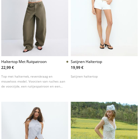
Haltertop Met Ruitpatroon
Satijnen Haltertop
22,99 €
19,99 €
Top met halternek, reverskraag en
Satijnen haltertop
mouwloos model. Voorzien van ruches aan
de voorzijde, een ruitjespatroon en een
knoopsluiting aan de voorzijde.