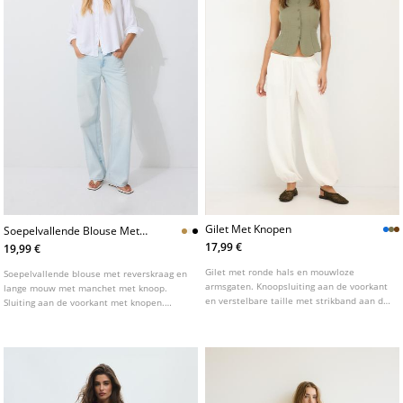
Gilet Met Knopen
Soepelvallende Blouse Met
Linnenlook
17,99 €
19,99 €
Gilet met ronde hals en mouwloze
Soepelvallende blouse met reverskraag en
armsgaten. Knoopsluiting aan de voorkant
lange mouw met manchet met knoop.
en verstelbare taille met strikband aan de
Sluiting aan de voorkant met knopen.
achterkant. Verkrijgbaar in verschillende
Verkrijgbaar in verschillende kleuren.
kleuren.