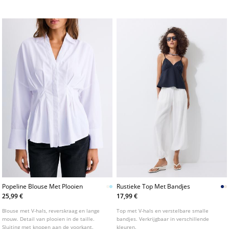
en franjes. Verkrijgbaar in verschillende
strikdetail bij de hals en een knoopsluiting
kleuren.
aan de voorzijde.
Popeline Blouse Met Plooien
Rustieke Top Met Bandjes
25,99 €
17,99 €
Blouse met V-hals, reverskraag en lange
Top met V-hals en verstelbare smalle
mouw. Detail van plooien in de taille.
bandjes. Verkrijgbaar in verschillende
Sluiting met knopen aan de voorkant.
kleuren.