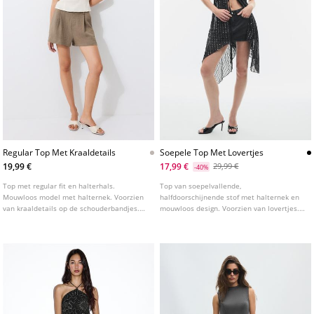
Regular Top Met Kraaldetails
Soepele Top Met Lovertjes
19,99 €
17,99 €
29,99 €
-40%
Top met regular fit en halterhals.
Top van soepelvallende,
Mouwloos model met halternek. Voorzien
halfdoorschijnende stof met halternek en
van kraaldetails op de schouderbandjes.
mouwloos design. Voorzien van lovertjes.
Gemaakt van een gestructureerde stof en
Asymmetrische zoom. Striksluiting op de
afgewerkt met een striksluiting op de rug.
rug.