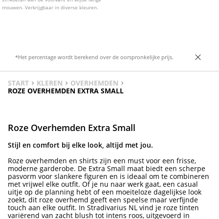
mouwen. Verkrijgbaar in diverse kleuren.
*Het percentage wordt berekend over de oorspronkelijke prijs.
START
KLEREN
OVERHEMDEN
ROZE OVERHEMDEN EXTRA SMALL
Roze Overhemden Extra Small
Stijl en comfort bij elke look, altijd met jou.
Roze overhemden en shirts zijn een must voor een frisse,
moderne garderobe. De Extra Small maat biedt een scherpe
pasvorm voor slankere figuren en is ideaal om te combineren
met vrijwel elke outfit. Of je nu naar werk gaat, een casual
uitje op de planning hebt of een moeiteloze dagelijkse look
zoekt, dit roze overhemd geeft een speelse maar verfijnde
touch aan elke outfit. In Stradivarius NL vind je roze tinten
variërend van zacht blush tot intens roos, uitgevoerd in