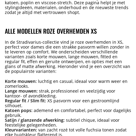
katoen, poplin en viscose-stretch. Deze pagina helpt je met
stylingideeën, materialen, onderhoud en de nieuwste trends
zodat je altijd met vertrouwen shopt.
ALLE MODELLEN ROZE OVERHEMDEN XS
In de Stradivarius-collectie vind je roze overhemden in XS,
perfect voor dames die een strakke pasvorm willen zonder in
te leveren op comfort. We onderscheiden verschillende
varianten zoals korte mouwen, lange mouwen, fitted en
regular fit, effen en geruite ontwerpen, en opties met een
glans of matte afwerking. Hieronder vind je een overzicht van
de populairste varianten:
Korte mouwen:
luchtig en casual, ideaal voor warm weer en
zomerlooks.
Lange mouwen:
strak, professioneel en veelzijdig voor
kantoor- of avondkleding.
Regular fit / Slim fit:
XS pasvorm voor een gestroomlijnd
silhouet.
Katoen pops:
ademend en comfortabel, perfect voor dagelijks
gebruik.
Satijn / glanzende afwerking:
subtiel chique, ideaal voor
feestelijke gelegenheden.
Kleurvarianten:
van zacht rozé tot volle fuchsia tonen zodat
elke huidskleur flatterend is.