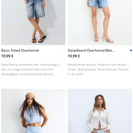
Basic Fitted Overhemd
Getailleerd Overhemd Met
Plooien En Kimonomouwen
19,99 €
19,99 €
Getailleerd overhemd met reverskraag, V-
Getailleerde blouse. Popeline van katoen.
hals en lange mouwen met manchet.
V hals. Blousekraag. Kimonomouw. Plooien
Verkrijgbaar in verschillende kleuren.
in de taille.