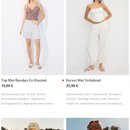
Top Met Bandjes En Elastiek
Korset Met Strikdetail
19,99 €
25,99 €
Aansluitende top. V hals. Dunne
Getailleerde top in korsetstijl. Strapless
verstelbare bandjes. Geplooide
halslijn. Sluiting vooraan met metalen
honingraatstof. Afgewerkt met ruches.
haken en achteraan met een strikdetail.
Opgestikte naden.