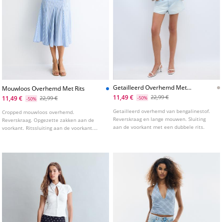
Getailleerd Overhemd Met
Mouwloos Overhemd Met Rits
Dubbele Rits En Bengaline
11,49 €
22,99 €
11,49 €
22,99 €
-50%
-50%
Getailleerd overhemd van bengalinestof.
Cropped mouwloos overhemd.
Reverskraag en lange mouwen. Sluiting
Reverskraag. Opgezette zakken aan de
aan de voorkant met een dubbele rits.
voorkant. Ritssluiting aan de voorkant.
Detail van een gepofte zoom met ballon
effect.