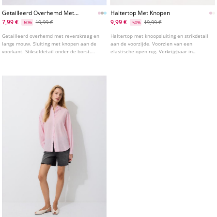
Getailleerd Overhemd Met
Haltertop Met Knopen
Stiksel Onder De Borst
7,99 €
9,99 €
19,99 €
19,99 €
-60%
-50%
Getailleerd overhemd met reverskraag en
Haltertop met knoopsluiting en strikdetail
lange mouw. Sluiting met knopen aan de
aan de voorzijde. Voorzien van een
voorkant. Stikseldetail onder de borst.
elastische open rug. Verkrijgbaar in
Verkrijgbaar in verschillende kleuren.
diverse kleuren.