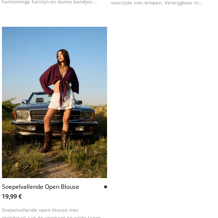
hartvormige halslijn en dunne bandjes.
voorzijde met knopen. Verkrijgbaar in
Plooidetail in de taille.
diverse kleuren.
Soepelvallende Open Blouse
19,99 €
Soepelvallende open blouse met
strikdetail aan de voorkant en wijde lange