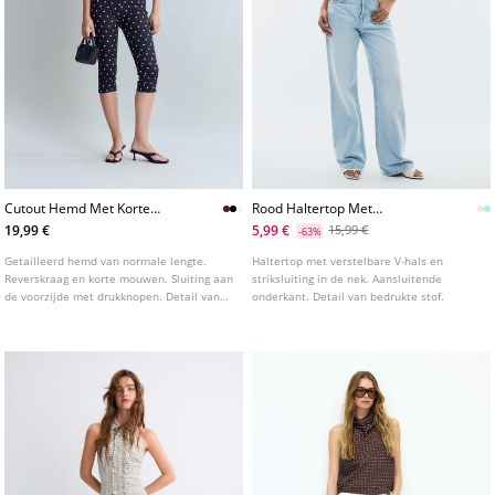
Cutout Hemd Met Korte
Rood Haltertop Met
Mouwen
Stippenprint
19,99 €
5,99 €
15,99 €
-63%
Getailleerd hemd van normale lengte.
Haltertop met verstelbare V-hals en
Reverskraag en korte mouwen. Sluiting aan
striksluiting in de nek. Aansluitende
de voorzijde met drukknopen. Detail van
onderkant. Detail van bedrukte stof.
cut out en geplooide stof aan de voorzijde.
Verkrijgbaar in diverse kleuren.