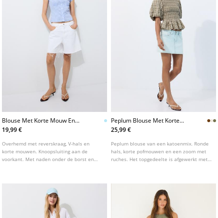
Blouse Met Korte Mouw En
Peplum Blouse Met Korte
Empiretaille
Mouwen
19,99 €
25,99 €
Overhemd met reverskraag, V-hals en
Peplum blouse van een katoenmix. Ronde
korte mouwen. Knoopsluiting aan de
hals, korte pofmouwen en een zoom met
voorkant. Met naden onder de borst en
ruches. Het topgedeelte is afgewerkt met
een getailleerde pasvorm met
een gesmokt detail. Verkrijgbaar in diverse
strikceintuur op de rug.
kleuren.