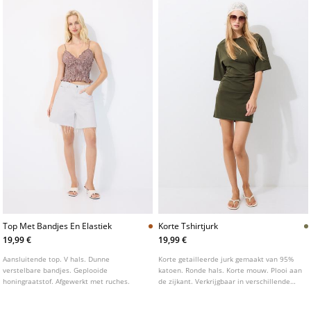
Top Met Bandjes En Elastiek
Korte Tshirtjurk
19,99 €
19,99 €
Aansluitende top. V hals. Dunne
Korte getailleerde jurk gemaakt van 95%
verstelbare bandjes. Geplooide
katoen. Ronde hals. Korte mouw. Plooi aan
honingraatstof. Afgewerkt met ruches.
de zijkant. Verkrijgbaar in verschillende
kleuren.