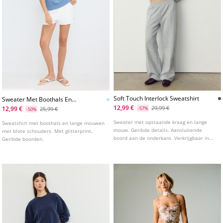
Soft Touch Interlock Sweatshirt
Sweater Met Boothals En
Glittervleugels
12,99 €
29,99 €
12,99 €
25,99 €
-57%
-50%
Sweater met opstaande kraag en lange
Sweatshirt met boothals en lange mouwen
mouw. Geribde details. Aansluitende
met blote schouders. Met glitterprint.
boord aan de onderkant. Verkrijgbaar in
Geribde boorden.
diverse kleuren.