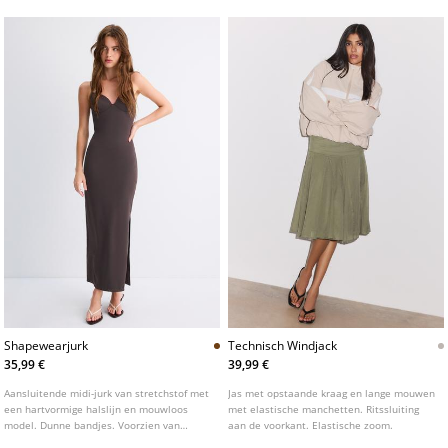
Shapewearjurk
Technisch Windjack
35,99 €
39,99 €
Aansluitende midi-jurk van stretchstof met
Jas met opstaande kraag en lange mouwen
een hartvormige halslijn en mouwloos
met elastische manchetten. Ritssluiting
model. Dunne bandjes. Voorzien van
aan de voorkant. Elastische zoom.
voorgevormde cups.