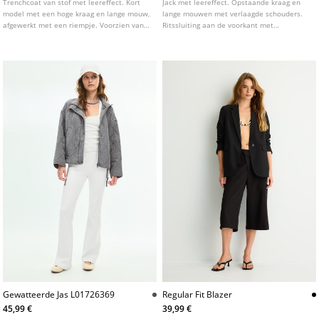
Trenchcoat van stof met leereffect. Kort
Jack met leereffect. Opstaande kraag en
model met een hoge kraag en lange mouw,
lange mouwen met verlaagde schouders.
afgewerkt met een riempje. Voorzien van
Ritssluiting aan de voorkant met
zijzakken, een riem van dezelfde stof en
asymmetrische overslag en drukknoop.
een double-breasted sluiting met knopen.
Paspelzakken aan de voorkant.
Verkrijgbaar in verschillende kleuren.
Sierstiksels. Elastische zoom.
Gewatteerde Jas L01726369
Regular Fit Blazer
45,99 €
39,99 €