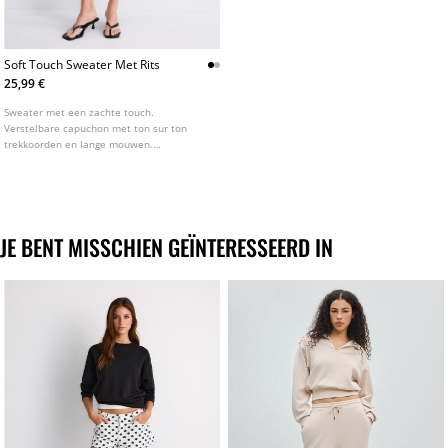
Soft Touch Sweater Met Rits
25,99 €
Sweater met een zachte touch.
Verstelbare capuchon met ton sur ton
trekkoorden en lange mouwen.
Steekzakken. Ritssluiting van metaal aan
de voorkant. Verkrijgbaar in diverse
kleuren.
JE BENT MISSCHIEN GEÏNTERESSEERD IN