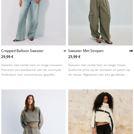
Cropped Balloon Sweater
Sweater Met Strepen
29,99 €
25,99 €
Sweater met ronde hals en lange mouwen.
Sweater met ronde hals en lange mouw.
Voorzien van borduursel aan de voorzijde.
Grafische print op de voorkant en patch op
Onderkant met volumineuze, gepofte
de mouw. Afgewerkt met een gerafelde
zoom. Verkrijgbaar in verschillende
zoom. Verkrijgbaar in diverse kleuren.
kleuren.