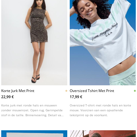
Korte Jurk Met Print
Oversized Tshirt Met Print
22,99 €
17,99 €
Korte jurk met ronde hals en mouwen
Oversized T-shirt met ronde hals en korte
zonder mouwinzet. Open rug. Gerimpelde
mouw. Voorzien van een opvallende
stof in de taille. Binnenvoering. Detail van
tekstprint op de voorkant.
stof met dierenprint.