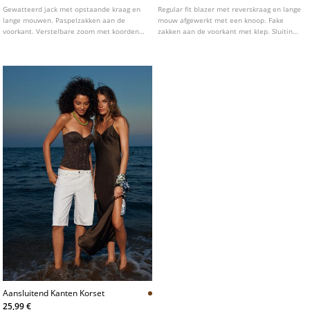
Gewatteerd jack met opstaande kraag en
Regular fit blazer met reverskraag en lange
lange mouwen. Paspelzakken aan de
mouw afgewerkt met een knoop. Fake
voorkant. Verstelbare zoom met koorden.
zakken aan de voorkant met klep. Sluiting
Ritssluiting aan de voorkant, verborgen
aan de voorkant met knoop. Verkrijgbaar
onder een flap met drukknopen.
in verschillende kleuren.
Verkrijgbaar in verschillende kleuren.
Aansluitend Kanten Korset
25,99 €