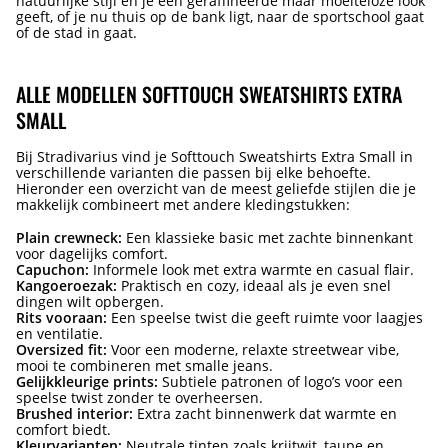
natuurlijke stijl en je een geraffineerde maar moeiteloze look
geeft, of je nu thuis op de bank ligt, naar de sportschool gaat
of de stad in gaat.
ALLE MODELLEN SOFTTOUCH SWEATSHIRTS EXTRA
SMALL
Bij Stradivarius vind je Softtouch Sweatshirts Extra Small in
verschillende varianten die passen bij elke behoefte.
Hieronder een overzicht van de meest geliefde stijlen die je
makkelijk combineert met andere kledingstukken:
Plain crewneck:
Een klassieke basic met zachte binnenkant
voor dagelijks comfort.
Capuchon:
Informele look met extra warmte en casual flair.
Kangoeroezak:
Praktisch en cozy, ideaal als je even snel
dingen wilt opbergen.
Rits vooraan:
Een speelse twist die geeft ruimte voor laagjes
en ventilatie.
Oversized fit:
Voor een moderne, relaxte streetwear vibe,
mooi te combineren met smalle jeans.
Gelijkkleurige prints:
Subtiele patronen of logo’s voor een
speelse twist zonder te overheersen.
Brushed interior:
Extra zacht binnenwerk dat warmte en
comfort biedt.
Kleurvarianten:
Neutrale tinten zoals krijtwit, taupe en