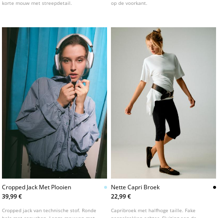
korte mouw met streepdetail.
op de voorkant.
Cropped Jack Met Plooien
Nette Capri Broek
39,99 €
22,99 €
Cropped jack van technische stof. Ronde
Capribroek met halfhoge taille. Fake
hals met capuchon. Lange mouwen met
paspelzakken achter. Sluiting aan de