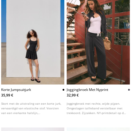
Korte Jumpsuitjurk
Joggingbroek Met Nyprint
35,99 €
32,99 €
Skort met de uitstraling van een korte jurk,
Joggingbroek met rechte, wijde pijpen.
vervaardigd van elastische stof. Voorzien
Omgeslagen tailleband verstelbaar met
van een vierkante halslijn,
trekkoord. Zijzakken. NY-printdetail op de
schouderbandjes en een getailleerde top.
taille.
Gedetailleerd met een uitlopende rok.