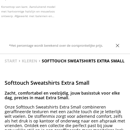
Korsettop van kant. Aansluitend model
met hartvormige halslijn en mouwloos
ontwerp. Afgewerkt met baleinen en
ritssluiting op de rug.
*Het percentage wordt berekend over de oorspronkelijke prijs.
START
KLEREN
SOFTTOUCH SWEATSHIRTS EXTRA SMALL
Softtouch Sweatshirts Extra Small
Zacht, comfortabel en veelzijdig, jouw basisstuk voor elke
dag, precies in maat Extra Small.
Onze Softtouch Sweatshirts Extra Small combineren
geraffineerde texturen met een zachte touch die je letterlijk
wilt voelen. De stoffenmix zorgt voor ademend comfort, zelfs
als het druk is op kantoor of onderweg naar een afspraak met
vrienden. Ontdek een collectie die perfect past bij jouw