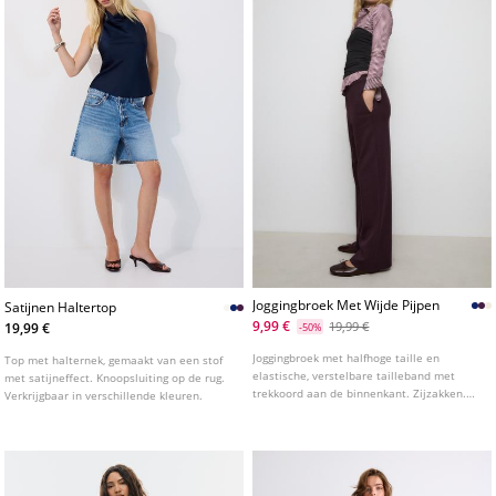
Joggingbroek Met Wijde Pijpen
Satijnen Haltertop
9,99 €
19,99 €
19,99 €
-50%
Joggingbroek met halfhoge taille en
Top met halternek, gemaakt van een stof
elastische, verstelbare tailleband met
met satijneffect. Knoopsluiting op de rug.
trekkoord aan de binnenkant. Zijzakken.
Verkrijgbaar in verschillende kleuren.
Wijde, rechte pijpen. Verkrijgbaar in
verschillende kleuren.