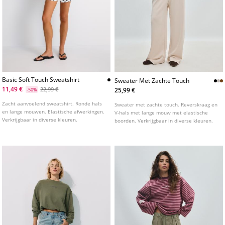
Basic Soft Touch Sweatshirt
Sweater Met Zachte Touch
11,49 €
22,99 €
25,99 €
-50%
Zacht aanvoelend sweatshirt. Ronde hals
Sweater met zachte touch. Reverskraag en
en lange mouwen. Elastische afwerkingen.
V-hals met lange mouw met elastische
Verkrijgbaar in diverse kleuren.
boorden. Verkrijgbaar in diverse kleuren.