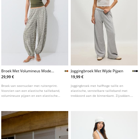
Broek Met Volumineus Model
Joggingbroek Met Wijde Pijpen
En Ruitenprint
29,99 €
19,99 €
Broek van seersucker met ruitenprint.
Joggingbroek met halfhoge taille en
Voorzien van een elastische tailleband,
elastische, verstelbare tailleband met
volumineuze pijpen en een elastische
trekkoord aan de binnenkant. Zijzakken.
boord aan de onderkant.
Wijde, rechte pijpen. Verkrijgbaar in
verschillende kleuren.