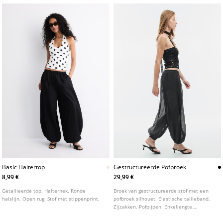
Basic Haltertop
Gestructureerde Pofbroek
8,99 €
29,99 €
Getailleerde top. Halternek. Ronde
Broek van gestructureerde stof met een
halslijn. Open rug. Stof met stippenprint.
pofbroek silhouet. Elastische tailleband.
Zijzakken. Pofpijpen. Enkellengte.
Elastische zoom.