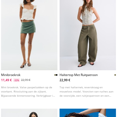
Minibroekrok
Haltertop Met Ruitpatroon
11,49 €
22,99 €
22,99 €
-50%
Mini broekrok. Valse paspelzakken op de
Top met halternek, reverskraag en
voorkant. Ritssluiting aan de zijkant.
mouwloos model. Voorzien van ruches aan
Bijpassende binnenvoering. Verkrijgbaar in
de voorzijde, een ruitjespatroon en een
verschillende kleuren.
knoopsluiting aan de voorzijde.