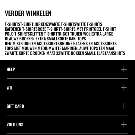
VERDER WINKELEN
T-SHIRTS
T-SHIRT JURKEN
ZWARTE T-SHIRTS
WITTE T-SHIRTS
KATOENEN T-SHIRTS
ROZE T-SHIRT
T-SHIRTS MET PRINT
GEEL T-SHIRT
POLO T-SHIRTS
GLITTER T-SHIRT
TRICOT TRUIEN WOL EXTRA LARGE
BLAUWE BROEKEN EXTRA SMALL
KORTE KAKI TOPS
DENIM KLEDING EN ACCESSOIRES
BRUINE BLAZERS EN ACCESSOIRES
TOPS MET MOUWEN MEDIUM
WITTE MARINEBLAUWE TOPS EÉN MAAT
ZWARTE KORTE BROEKEN MAAT 32
WITTE ROKKEN SMALL ELASTAAN
SHIRTS
HELP
Hulp en contact
WIJ
Leveringspunt zoeken
Leveringspunt zoeken
Vind je bestelling
GIFT CARD
Zoek een winkel
Retournering als gast
Leveringspunt zoeken
Vennootschap
Vind je ticket
VOLG ONS
Saldo Opvragen
Werk bij Stradivarius
Leveringspunt zoeken