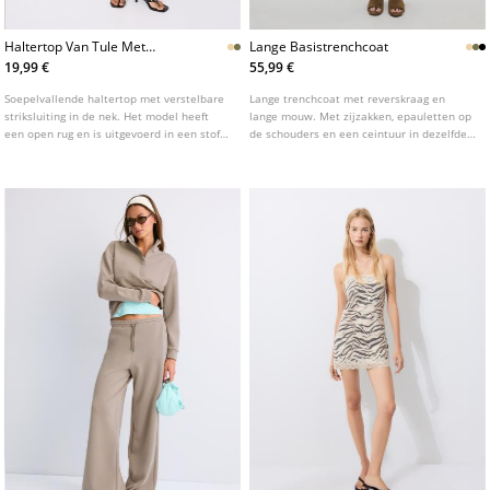
Haltertop Van Tule Met
Lange Basistrenchcoat
Sjaalkraag En Print
19,99 €
55,99 €
Soepelvallende haltertop met verstelbare
Lange trenchcoat met reverskraag en
striksluiting in de nek. Het model heeft
lange mouw. Met zijzakken, epauletten op
een open rug en is uitgevoerd in een stof
de schouders en een ceintuur in dezelfde
met dierenprint. Verkrijgbaar in diverse
stof. Double-breasted knoopsluiting aan de
kleuren.
voorzijde. Verkrijgbaar in diverse kleuren.