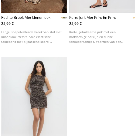
Rechte Broek Met Linnenlook
Korte Jurk Met Print En Print
25,99 €
25,99 €
Lange, soepelvallende broek van stof met
Korte, getailleerde jurk met een
linnenlook. Verstelbare elastische
hartvormige halslijn en dunne
tailleband met bijpassend koord.
schouderbandjes. Voorzien van een
Steekzakken aan de zijkanten. Rechte,
dierenprint en een binnenvoering.
wijde pijpen. Verkrijgbaar in diverse
kleuren.