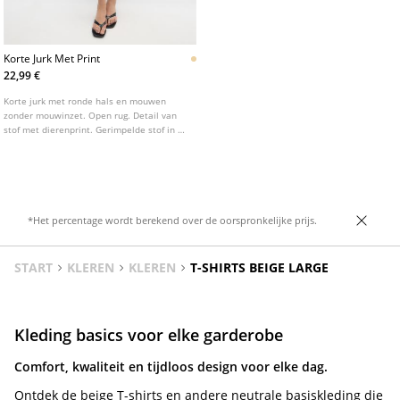
Korte Jurk Met Print
22,99 €
Korte jurk met ronde hals en mouwen
zonder mouwinzet. Open rug. Detail van
stof met dierenprint. Gerimpelde stof in de
taille. Binnenvoering.
*Het percentage wordt berekend over de oorspronkelijke prijs.
START
KLEREN
KLEREN
T-SHIRTS BEIGE LARGE
Kleding basics voor elke garderobe
Comfort, kwaliteit en tijdloos design voor elke dag.
Ontdek de beige T-shirts en andere neutrale basiskleding die