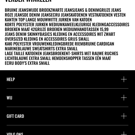
BRUINE JEANS
WIJDE BROEK
ZWARTE JEANS
JEANS & DENIM
GRIJZE JEANS
ROZE JEANS
DE DENIM JEANS
ECRU JEANS
KATOENEN VEST
KATOENEN VESTEN
KANTEN TOP LANGE MOUW
WITTE JURKEN VAN KATOEN
KORTE POLYESTER JURKEN MEDIUM
KAMEELKLEURIGE KLEDINGACCESSOIRES
BROEKEN MAAT 42
GRIJZE BROEKEN MEDIUM
HANDTASSEN 15,99
JEANS DENIM SKINNY
BASICS KLEDING EN ACCESSOIRES WIT ZWART
OVERSIZED KLEDING EN ACCESSOIRES GRIJS SMALL
KAKI POLYESTER VROUWENKLEDING
BREDE RIEM
BRUINE CARDIGAN
MARINEBLAUWE SWEATSHIRTS EXTRA SMALL
LAGE TAILLE KATOENEN JEANSBROEKEN
T-SHIRTS MET RAUWE RUCHES
LICHTBLAUWE EXTRA SMALL HEMDEN
SHOPPER TASSEN EÉN MAAT
ECRU BODY'S EXTRA SMALL
HELP
Hulp en contact
WIJ
Leveringspunt zoeken
Leveringspunt zoeken
Vind je bestelling
GIFT CARD
Zoek een winkel
Retournering als gast
Leveringspunt zoeken
Vennootschap
Vind je ticket
VOLG ONS