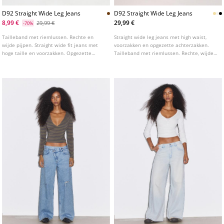
D92 Straight Wide Leg Jeans
D92 Straight Wide Leg Jeans
8,99 €
29,99 €
29,99 €
-70%
Tailleband met riemlussen. Rechte en
Straight wide leg jeans met high waist,
wijde pijpen. Straight wide fit jeans met
voorzakken en opgezette achterzakken.
hoge taille en voorzakken. Opgezette
Tailleband met riemlussen. Rechte, wijde
zakken achter. Sluiting aan de voorkant
pijpen. Sluiting aan de voorkant met rits
met rits en metalen stud. Verkrijgbaar in
en knoop. Verkrijgbaar in diverse kleuren.
verschillende kleuren.