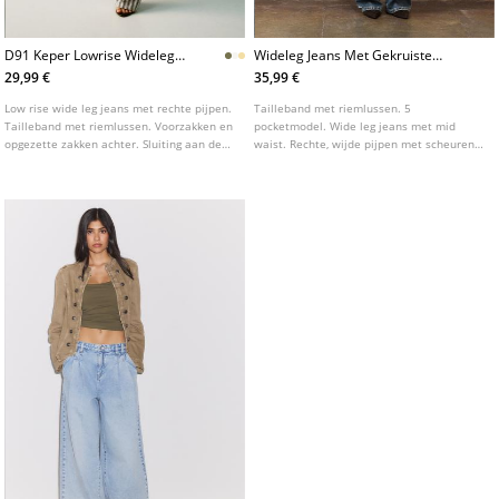
D91 Keper Lowrise Wideleg
Wideleg Jeans Met Gekruiste
Jeans
Taille
29,99 €
35,99 €
Low rise wide leg jeans met rechte pijpen.
Tailleband met riemlussen. 5
Tailleband met riemlussen. Voorzakken en
pocketmodel. Wide leg jeans met mid
opgezette zakken achter. Sluiting aan de
waist. Rechte, wijde pijpen met scheuren.
voorkant met rits en metalen knoop.
Rits en knoopsluiting aan de voorzijde.
Verkrijgbaar in verschillende kleuren.
Tailleband met overslagdetail.