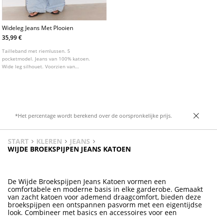
Wideleg Jeans Met Plooien
35,99 €
Tailleband met riemlussen. 5
pocketmodel. Jeans van 100% katoen.
Wide leg silhouet. Voorzien van
plooidetails aan de voorzijde. Sluiting met
rits en knoop.
*Het percentage wordt berekend over de oorspronkelijke prijs.
START
KLEREN
JEANS
WIJDE BROEKSPIJPEN JEANS KATOEN
De Wijde Broekspijpen Jeans Katoen vormen een
comfortabele en moderne basis in elke garderobe. Gemaakt
van zacht katoen voor ademend draagcomfort, bieden deze
broekspijpen een ontspannen pasvorm met een eigentijdse
look. Combineer met basics en accessoires voor een