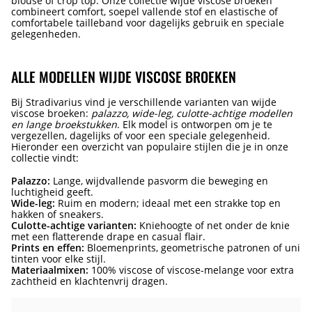
blouse of crop top. Onze collectie wijde viscose broeken
combineert comfort, soepel vallende stof en elastische of
comfortabele tailleband voor dagelijks gebruik en speciale
gelegenheden.
ALLE MODELLEN WIJDE VISCOSE BROEKEN
Bij Stradivarius vind je verschillende varianten van wijde
viscose broeken:
palazzo, wide-leg, culotte-achtige modellen
en lange broekstukken
. Elk model is ontworpen om je te
vergezellen, dagelijks of voor een speciale gelegenheid.
Hieronder een overzicht van populaire stijlen die je in onze
collectie vindt:
Palazzo:
Lange, wijdvallende pasvorm die beweging en
luchtigheid geeft.
Wide-leg:
Ruim en modern; ideaal met een strakke top en
hakken of sneakers.
Culotte-achtige varianten:
Kniehoogte of net onder de knie
met een flatterende drape en casual flair.
Prints en effen:
Bloemenprints, geometrische patronen of uni
tinten voor elke stijl.
Materiaalmixen:
100% viscose of viscose-melange voor extra
zachtheid en klachtenvrij dragen.