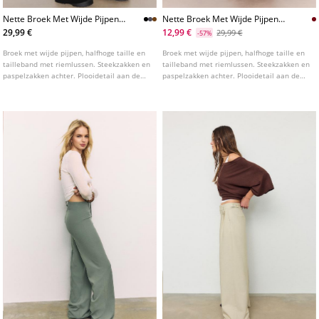
Nette Broek Met Wijde Pijpen
Nette Broek Met Wijde Pijpen
En Plooien
En Plooien
29,99 €
12,99 €
29,99 €
-57%
Broek met wijde pijpen, halfhoge taille en
Broek met wijde pijpen, halfhoge taille en
tailleband met riemlussen. Steekzakken en
tailleband met riemlussen. Steekzakken en
paspelzakken achter. Plooidetail aan de
paspelzakken achter. Plooidetail aan de
voorkant. Brede en rechte pijpen.
voorkant. Brede en rechte pijpen.
Ritssluiting en knoop aan de voorkant.
Ritssluiting en knoop aan de voorkant.