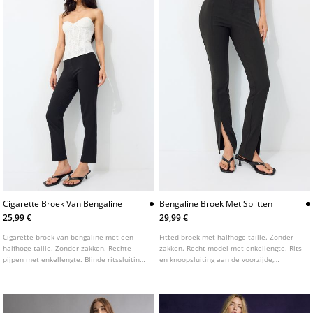
Cigarette Broek Van Bengaline
Bengaline Broek Met Splitten
25,99 €
29,99 €
Cigarette broek van bengaline met een
Fitted broek met halfhoge taille. Zonder
halfhoge taille. Zonder zakken. Rechte
zakken. Recht model met enkellengte. Rits
pijpen met enkellengte. Blinde ritssluiting
en knoopsluiting aan de voorzijde,
aan de zijkant. Voorzien van subtiele
riemlussen. Splitten bij de zoom. Voorzien
stiknaden aan de voorzijde.
van siernaden aan de voorzijde.