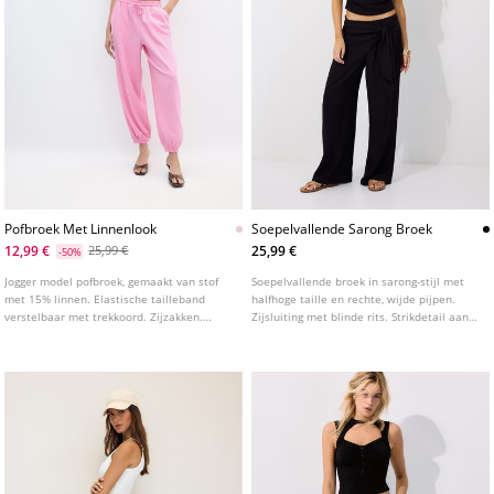
Pofbroek Met Linnenlook
Soepelvallende Sarong Broek
12,99 €
25,99 €
25,99 €
-50%
Jogger model pofbroek, gemaakt van stof
Soepelvallende broek in sarong-stijl met
met 15% linnen. Elastische tailleband
halfhoge taille en rechte, wijde pijpen.
verstelbaar met trekkoord. Zijzakken.
Zijsluiting met blinde rits. Strikdetail aan
Elastische boorden onderaan. Verkrijgbaar
de voorkant. Verkrijgbaar in verschillende
in diverse kleuren.
kleuren.