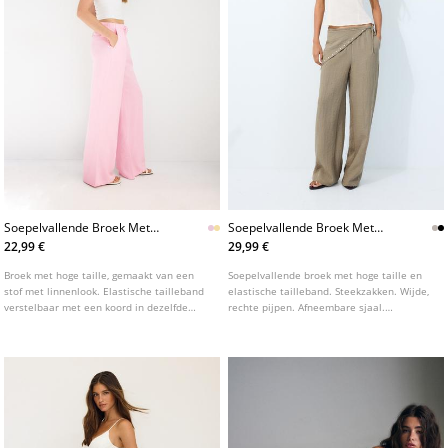
Soepelvallende Broek Met
Soepelvallende Broek Met
Linnenlook L01235236
Sjaal
22,99 €
29,99 €
Broek met hoge taille, gemaakt van een
Soepelvallende broek met hoge taille en
stof met linnenlook. Elastische tailleband
elastische tailleband. Steekzakken. Wijde,
verstelbaar met een koord in dezelfde
rechte pijpen. Afneembare sjaal.
kleur. Wijde, rechte pijpen. Zijzakken en
Verkrijgbaar in verschillende kleuren.
plooien aan de voorkant.