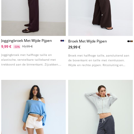
Joggingbroek Met Wijde Pijpen
Broek Met Wijde Pijpen
9,99 €
19,99 €
29,99 €
-50%
Joggingbroek met halfhoge taille en
Broek met halfhoge taille, aansluitend aan
elastische, verstelbare tailleband met
de bovenkant en taille met riemlussen.
trekkoord aan de binnenkant. Zijzakken.
Wijde en rechte pijpen. Ritssluiting en
Wijde, rechte pijpen. Verkrijgbaar in
knoop aan de voorkant. Verkrijgbaar in
verschillende kleuren.
diverse kleuren.