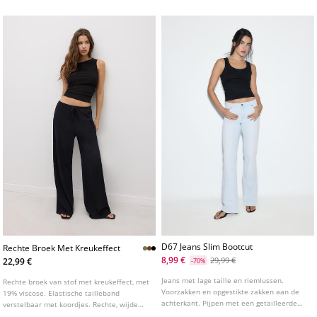
Verkrijgbaar in diverse kleuren.
D67 Jeans Slim Bootcut
Rechte Broek Met Kreukeffect
8,99 €
29,99 €
22,99 €
-70%
Jeans met lage taille en riemlussen.
Rechte broek van stof met kreukeffect, met
Voorzakken en opgestikte zakken aan de
19% viscose. Elastische tailleband
achterkant. Pijpen met een getailleerde
verstelbaar met koordjes. Rechte, wijde
pasvorm tot aan de knie en een licht
pijpen. Verkrijgbaar in verschillende