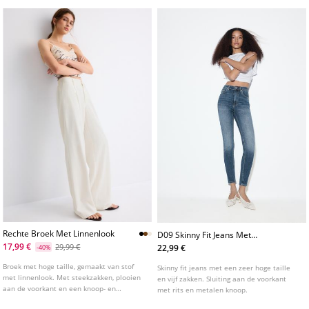
Rechte Broek Met Linnenlook
D09 Skinny Fit Jeans Met
Superhoge Taille
17,99 €
29,99 €
22,99 €
-40%
Broek met hoge taille, gemaakt van stof
Skinny fit jeans met een zeer hoge taille
met linnenlook. Met steekzakken, plooien
en vijf zakken. Sluiting aan de voorkant
aan de voorkant en een knoop- en
met rits en metalen knoop.
ritssluiting. Wijde, rechte pijpen.