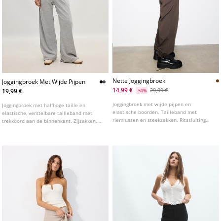
Nette Joggingbroek
Joggingbroek Met Wijde Pijpen
14,99 €
29,99 €
19,99 €
-50%
Joggingbroek met wijde pijpen en
Joggingbroek met halfhoge taille en
elastische boorden. Tailleband met
elastische, verstelbare tailleband met
riemlussen en steekzakken. Ritssluiting
trekkoord aan de binnenkant. Zijzakken.
aan de voorkant met metalen haakje.
Wijde, rechte pijpen. Verkrijgbaar in
Verkrijgbaar in verschillende kleuren.
verschillende kleuren.