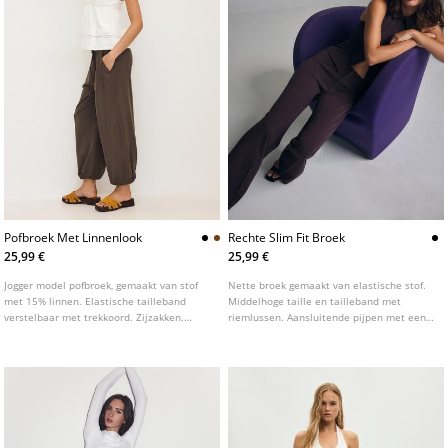
Pofbroek Met Linnenlook
Rechte Slim Fit Broek
25,99 €
25,99 €
Jogger model pofbroek, gemaakt van stof
Nette broek gemaakt van elastische stof.
met 15% linnen. Elastische tailleband
Middelhoge taille en tailleband met
verstelbaar met trekkoord. Zijzakken.
riemlussen. Aansluitende pijpen met een
Elastische boorden onderaan. Verkrijgbaar
rechte pasvorm. Ritssluiting en knoop aan
in diverse kleuren.
de voorkant. Verkrijgbaar in verschillende
kleuren.