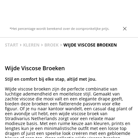
paspelzakken aan de achterkant.
Sluiting aan de voorkant met rits en knoop.
*Het percentage wordt berekend over de oorspronkelijke prijs.
START
KLEREN
BROEK
WIJDE VISCOSE BROEKEN
Wijde Viscose Broeken
Stijl en comfort bij elke stap, altijd met jou.
Wijde viscose broeken zijn de perfecte combinatie van
luchtige ademendheid en moeiteloze stijl. Gemaakt van
zachte viscose die mooi valt en een elegante drape geeft,
bieden deze broeken een flatterende pasvorm voor elke
figuur. Of je nu naar kantoor wandelt, een casual dag plant of
een avondje uit hebt, een wijde viscose broek van
Stradivarius Netherlands zorgt voor een relaxte maar
modieuze basis. Met een ruime keuze aan kleuren, prints en
lengtes kun je een minimalistische outfit met een losse top
dragen of juist een speelse look creëren met een gebloemde