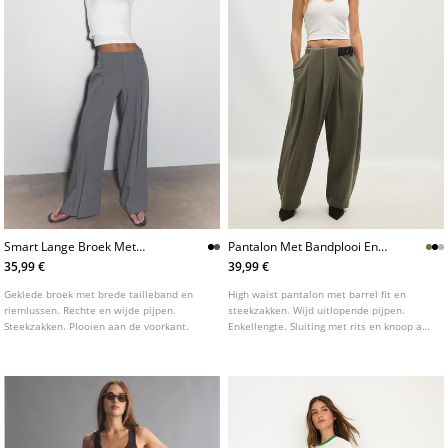
Smart Lange Broek Met
Pantalon Met Bandplooi En
Bandplooi
Riem
35,99 €
39,99 €
Geklede broek met brede tailleband en
High waist pantalon met barrel fit en
riemlussen. Rechte en wijde pijpen.
steekzakken. Wijd uitlopende pijpen.
Steekzakken. Plooien aan de voorkant.
Enkellengte. Sluiting met rits en knoop aan
de voorkant. Afneembare riem met gesp.
Geplooid detail aan de voorkant.