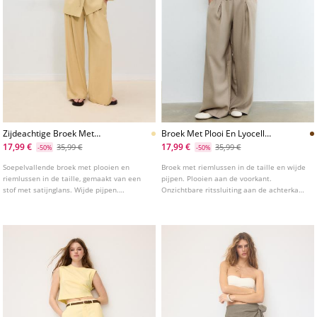
Zijdeachtige Broek Met
Broek Met Plooi En Lyocell
Plooien En Ketting
Ketting
17,99 €
17,99 €
35,99 €
35,99 €
-50%
-50%
Soepelvallende broek met plooien en
Broek met riemlussen in de taille en wijde
riemlussen in de taille, gemaakt van een
pijpen. Plooien aan de voorkant.
stof met satijnglans. Wijde pijpen.
Onzichtbare ritssluiting aan de achterkant.
Onzichtbare ritssluiting aan de achterkant.
Gedetailleerde kettingriem. Verkrijgbaar in
Detail van een kettingriem.
verschillende kleuren.