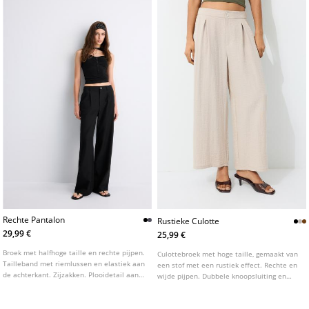
Rechte Pantalon
Rustieke Culotte
29,99 €
25,99 €
Broek met halfhoge taille en rechte pijpen.
Culottebroek met hoge taille, gemaakt van
Tailleband met riemlussen en elastiek aan
een stof met een rustiek effect. Rechte en
de achterkant. Zijzakken. Plooidetail aan
wijde pijpen. Dubbele knoopsluiting en
de voorkant. Sluiting aan de voorkant met
elastische tailleband aan de achterkant.
rits en knoop. Verkrijgbaar in verschillende
Zakken aan de zijkant. Verkrijgbaar in
kleuren.