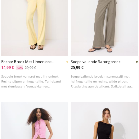
Rechte Broek Met Linnenlook
Soepelvallende Sarongbroek
En Riem
14,99 €
25,99 €
29,99 €
-50%
Soepele broek van stof met linnenlook.
Soepelvallende broek in sarongstijl met
Rechte pijpen en hoge taille. Tailleband
halfhoge taille en rechte, wijde pijpen.
met riemlussen. Voorzakken en
Ritssluiting aan de zijkant. Strikdetail aan
paspelzakken aan de achterkant.
de voorkant. Verkrijgbaar in verschillende
kleuren.