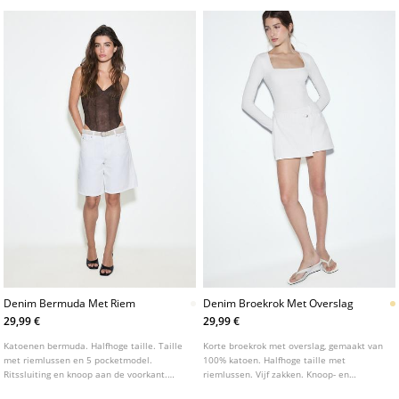
Denim Bermuda Met Riem
Denim Broekrok Met Overslag
29,99 €
29,99 €
Katoenen bermuda. Halfhoge taille. Taille
Korte broekrok met overslag, gemaakt van
met riemlussen en 5 pocketmodel.
100% katoen. Halfhoge taille met
Ritssluiting en knoop aan de voorkant.
riemlussen. Vijf zakken. Knoop- en
Afneembare riem.
ritssluiting aan de zijkant.