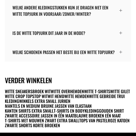
WELKE ANDERE KLEDINGSTUKKEN KUN JE DRAGEN MET EEN
WITTE TOPJURK IN VOORJAAR/ZOMER/WINTER?
IS DE WITTE TOPJURK DIT JAAR IN DE MODE?
WELKE SCHOENEN PASSEN HET BESTE BIJ EEN WITTE TOPJURK?
VERDER WINKELEN
WITTE SNEAKERS
BROEK WIT
WITTE OVERHEMDEN
WITTE T-SHIRTS
WITTE GILET
WITTE CROP TOPS
TOP WIT
WIT HEMD
WITTE HEMDEN
WITTE GEBREIDE TRUI
KLEDINGWINKELS EXTRA SMALL JURKEN
MANTELS EN MEDIUM BRUINE JASSEN VAN ELASTAAN
KANTEN SHIRTS EXTRA SMALL
T-SHIRTS EN BODYKLEDING
GOUDEN SHIRT
ZWARTE ACCESSOIRE JASSEN IN ÉÉN MAAT
BLAUWE BROEKEN EÉN MAAT
T-SHIRTS MET MOUWEN ZWART EXTRA SMALL
TOPS VAN PASTELROZE KATOEN
ZWARTE SHORTS KORTE BROEKEN