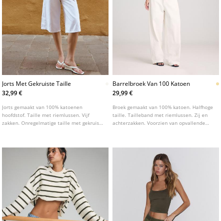
Jorts Met Gekruiste Taille
Barrelbroek Van 100 Katoen
32,99 €
29,99 €
Jorts gemaakt van 100% katoenen
Broek gemaakt van 100% katoen. Halfhoge
hoofdstof. Taille met riemlussen. Vijf
taille. Tailleband met riemlussen. Zij en
zakken. Onregelmatige taille met gekruiste
achterzakken. Voorzien van opvallende
ritssluiting en dubbele knoopsluiting aan
stiksels aan de voorzijde. Rits en
de voorkant.
knoopsluiting aan de voorkant.