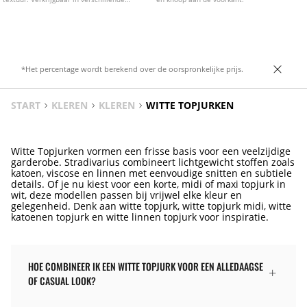
kleuren.
*Het percentage wordt berekend over de oorspronkelijke prijs.
START
KLEREN
KLEREN
WITTE TOPJURKEN
Witte Topjurken vormen een frisse basis voor een veelzijdige
garderobe. Stradivarius combineert lichtgewicht stoffen zoals
katoen, viscose en linnen met eenvoudige snitten en subtiele
details. Of je nu kiest voor een korte, midi of maxi topjurk in
wit, deze modellen passen bij vrijwel elke kleur en
gelegenheid. Denk aan witte topjurk, witte topjurk midi, witte
katoenen topjurk en witte linnen topjurk voor inspiratie.
HOE COMBINEER IK EEN WITTE TOPJURK VOOR EEN ALLEDAAGSE
OF CASUAL LOOK?