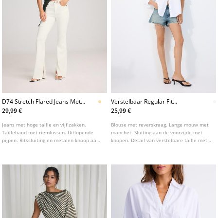
D74 Stretch Flared Jeans Met
Verstelbaar Regular Fit
Split
Popeline Overhemd
29,99 €
25,99 €
Jeans met hoge taille en vijf zakken.
Blouse met reverskraag. Lange mouw met
Tailleband met riemlussen. Uitlopende
manchet. Sluiting aan de voorzijde met
pijpen. Ritssluiting en metalen knoop aan
knopen. Detail van verstelbare taille met
de voorkant. Verkrijgbaar in verschillende
knoop aan de achterzijde.
kleuren.