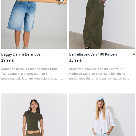
Baggy Denim Bermuda
Barrelbroek Van 100 Katoen
29,99 €
35,99 €
Katoenen bermuda met halfhoge taille.
Broek van 100% katoen met barrel-fit.
Tailleband met riemlussen en 5-
Halfhoge taille en zijzakken. Enkellang
pocketmodel. Rits- en knoopsluiting aan de
model met rits en knoopsluiting aan de
voorkant. Verkrijgbaar in verschillende
voorzijde. Voorzien van bandplooien aan
kleuren.
de voorkant.