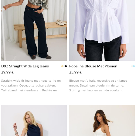
D92 Straight Wide Leg Jeans
Popeline Blouse Met Plooien
29,99 €
25,99 €
Straight wide fit jeans met hoge taille en
Blouse met V-hals, reverskraag en lange
voorzakken. Opgezette achterzakken.
mouw. Detail van plooien in de taille.
Tailleband met riemlussen. Rechte en
Sluiting met knopen aan de voorkant.
wijde pijpen. Sluiting aan de voorkant met
rits en metalen knoop. Verkrijgbaar in
verschillende kleuren.