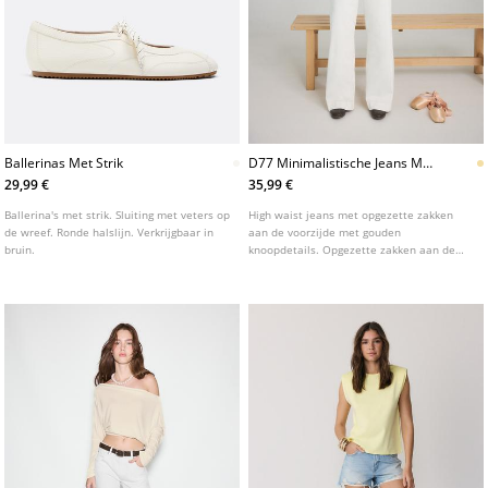
Ballerinas Met Strik
D77 Minimalistische Jeans Met
Zakken
29,99 €
35,99 €
Ballerina's met strik. Sluiting met veters op
High waist jeans met opgezette zakken
de wreef. Ronde halslijn. Verkrijgbaar in
aan de voorzijde met gouden
bruin.
knoopdetails. Opgezette zakken aan de
achterzijde. Onderkant afgewerkt met een
uitlopende snit. Sluiting aan de voorzijde
met rits en knoop. Verkrijgbaar in diverse
kleuren.