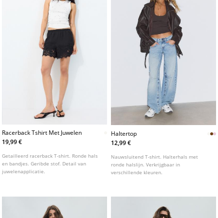
Racerback Tshirt Met Juwelen
Haltertop
19,99 €
12,99 €
Getailleerd racerback T-shirt. Ronde hals
Nauwsluitend T-shirt. Halterhals met
en bandjes. Geribde stof. Detail van
ronde halslijn. Verkrijgbaar in
juwelenapplicatie.
verschillende kleuren.