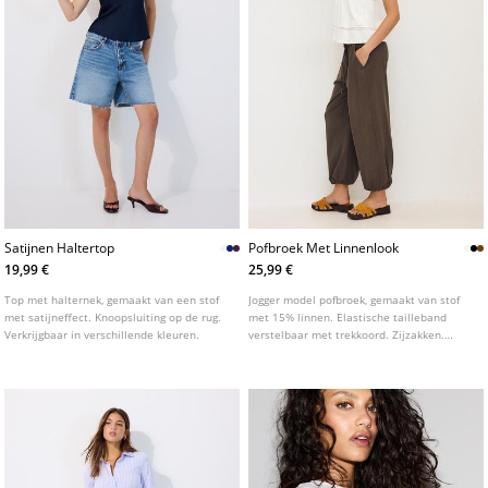
Satijnen Haltertop
Pofbroek Met Linnenlook
19,99 €
25,99 €
Top met halternek, gemaakt van een stof
Jogger model pofbroek, gemaakt van stof
met satijneffect. Knoopsluiting op de rug.
met 15% linnen. Elastische tailleband
Verkrijgbaar in verschillende kleuren.
verstelbaar met trekkoord. Zijzakken.
Elastische boorden onderaan. Verkrijgbaar
in diverse kleuren.