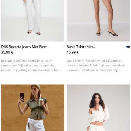
D68 Bootcut Jeans Met Riem
Basic Tshirt Met
Schoudervulling
35,99 €
15,99 €
Bootcut jeans met halfhoge taille en
Basic T-shirt met een wijde pasvorm en
riemlussen. Vijf zakken en uitlopende
normale lengte. Ronde hals en mouwloze
pijpen. Ritssluiting en studs vooraan. Met
mouwen. Detail van schoudervulling.
riemdetail.
Verkrijgbaar in verschillende kleuren.