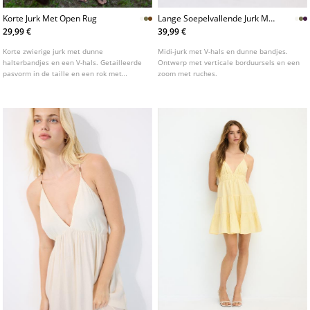
Korte Jurk Met Open Rug
Lange Soepelvallende Jurk Met
Open Rug
29,99 €
39,99 €
Korte zwierige jurk met dunne
Midi-jurk met V-hals en dunne bandjes.
halterbandjes en een V-hals. Getailleerde
Ontwerp met verticale borduursels en een
pasvorm in de taille en een rok met
zoom met ruches.
ruches. Open rug verstelbaar met een
strik. Verkrijgbaar in verschillende kleuren.