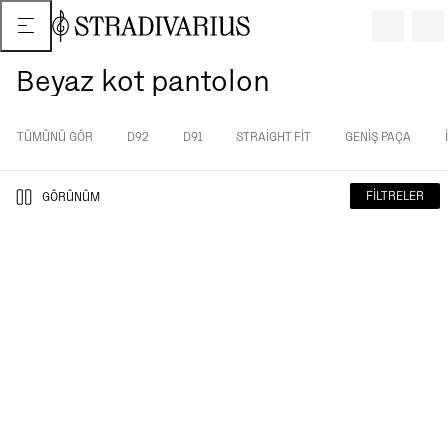
Beyaz kot pantolon
TÜMÜNÜ GÖR
D92
D91
STRAIGHT FIT
GENIŞ PAÇA
FILTRELER
GÖRÜNÜM