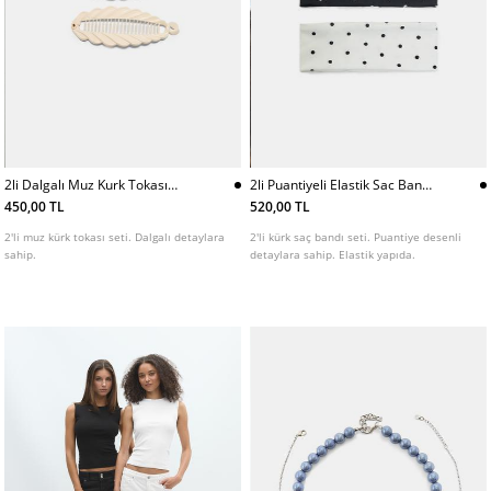
2li Dalgalı Muz Kurk Tokası
2li Puantiyeli Elastik Sac Bandı
Seti
Seti
450,00 TL
520,00 TL
2'li muz kürk tokası seti. Dalgalı detaylara
2'li kürk saç bandı seti. Puantiye desenli
sahip.
detaylara sahip. Elastik yapıda.