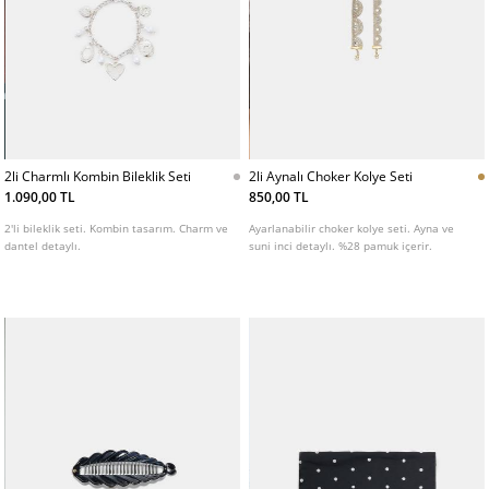
2li Charmlı Kombin Bileklik Seti
2li Aynalı Choker Kolye Seti
1.090,00 TL
850,00 TL
2'li bileklik seti. Kombin tasarım. Charm ve
Ayarlanabilir choker kolye seti. Ayna ve
dantel detaylı.
suni inci detaylı. %28 pamuk içerir.