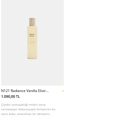
N121 Radiance Vanilla Elixir
Parfum 100 Ml
1.090,00 TL
Çiçeksi yumuşaklığı miskin sarıp
sarmalayan dokunuşuyla birleştiren bu
eşsiz koku, unutulmaz bir deneyim
sunuyor. Bergamotun ışıltılı tazeliği, elma
ve menekşenin narin tatlılığı ile egzotik
ylang-ylang birleşerek canlı ve feminen bir