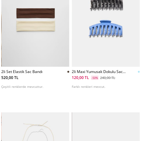
2li Set Elastik Sac Bandı
2li Maxi Yumusak Dokulu Sac
Tokasi Seti
520,00 TL
120,00 TL
240,00 TL
-50%
Çeşitli renklerde mevcuttur.
Farklı renkleri mevcut.