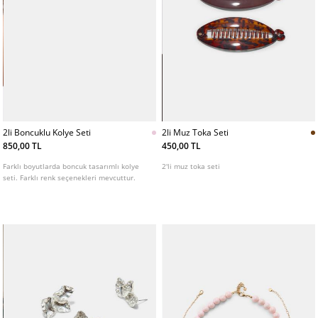
2li Boncuklu Kolye Seti
2li Muz Toka Seti
850,00 TL
450,00 TL
Farklı boyutlarda boncuk tasarımlı kolye
2'li muz toka seti
seti. Farklı renk seçenekleri mevcuttur.