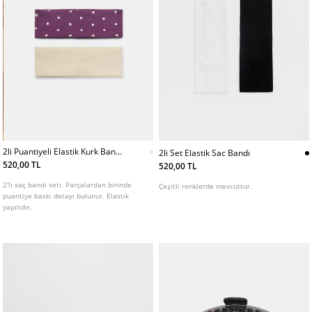
2li Puantiyeli Elastik Kurk Bant
2li Set Elastik Sac Bandı
Seti
520,00 TL
520,00 TL
2'li saç bandı seti. Parçalardan birinde
Çeşitli renklerde mevcuttur.
puantiye baskı detayı bulunur. Elastik
yapılıdır.