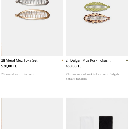
2li Metal Muz Toka Seti
2li Dalgalı Muz Kurk Tokası
Seti
520,00 TL
450,00 TL
2'li metal muz toka seti
2'li muz model kürk tokası seti. Dalgalı
detaylı tasarım.