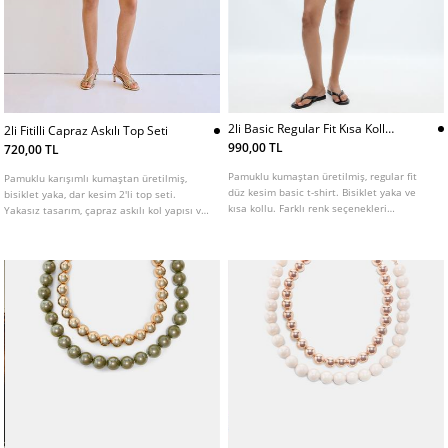
2li Basic Regular Fit Kısa Kollu
2li Fitilli Capraz Askılı Top Seti
Tshirt Paketi
990,00 TL
720,00 TL
Pamuklu kumaştan üretilmiş, regular fit
Pamuklu karışımlı kumaştan üretilmiş,
düz kesim basic t-shirt. Bisiklet yaka ve
bisiklet yaka, dar kesim 2'li top seti.
kısa kollu. Farklı renk seçenekleri
Yakasız tasarım, çapraz askılı kol yapısı ve
mevcuttur.
fitilli dokuya sahiptir.