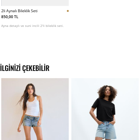
2li Aynalı Bileklik Seti
850,00 TL
Ayna detaylı ve suni incili 2'li bileklik seti.
İLGINIZI ÇEKEBILIR