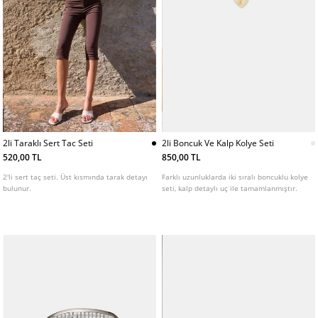
2li Taraklı Sert Tac Seti
2li Boncuk Ve Kalp Kolye Seti
520,00 TL
850,00 TL
2'li sert taç seti. Üst kısmında tarak detayı
Farklı uzunluklarda iki sıralı boncuklu kolye
bulunur.
seti, kalp detaylı uç ile tamamlanmıştır.