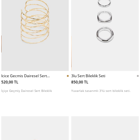
Icice Gecmis Dairesel Sert
3lu Sert Bileklik Seti
Bileklik
520,00 TL
850,00 TL
İçiçe Geçmiş Dairesel Sert Bileklik
Yuvarlak tasarımlı 3'lü sert bileklik seti.