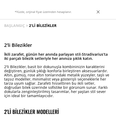
başlangıç yapıyor. Kalp notalarda tonka
fasulyesinin sıcak şehveti; yasemin, sedir
ağacı ve karamelin tatlılığıyla
*Yüzde, orijinal fiyat üzerinden hesaplanır.
harmanlanarak bağımlılık yaratan zarif bir
profil oluşturuyor. Baz notalarda ise misk
ve vanilyanın kremsi derinliği, amber ve
BAŞLANGIÇ
2'LI BILEZIKLER
yosunun gizemli dokunuşuyla
zenginleşerek kalıcı ve sofistike bir iz
bırakıyor. Bu çiçeksi-misk kokusu, özel
anlarında zarafet ve sıcaklık arayan
kadınlar için tasarlandı.
2'li Bilezikler
İkili zarafet, günün her anında parlayan stil-Stradivarius’ta
iki parçalı bilezik setleriyle her anınıza şıklık katın.
2'li Bilezikler, basit bir dokunuşla kombininizin karakterini
değiştiren, günlük şıklığı konforla birleştiren aksesuarlardır.
Altın, gümüş, rose altın tonlarındaki metalik yüzeyler, taşlı ve
taşsız modeller, minimalist veya gösterişli seçeneklerle her
tarza uyum sağlar. Zarafeti hissettiren bu ikili setler,
doğrudan bilek üzerinde sofistike bir görünüm sunar. Farklı
dokularla zenginleştirilmiş tasarımlar, her yaştan stil sever
için ideal bir tamamlayıcıdır.
2'LI BILEZIKLER MODELLERI