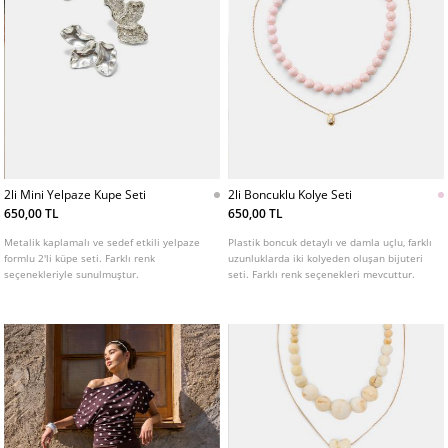
2li Mini Yelpaze Kupe Seti
2li Boncuklu Kolye Seti
650,00 TL
650,00 TL
Metalik kaplamalı ve sedef etkili yelpaze
Plastik boncuk detaylı ve damla uçlu, farklı
formlu 2'li küpe seti. Farklı renk
uzunluklarda iki kolyeden oluşan bijuteri
seçenekleriyle sunulmuştur.
seti. Farklı renk seçenekleri mevcuttur.