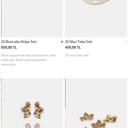
2li Boncuklu Kolye Seti
2li Muz Toka Seti
850,00 TL
450,00 TL
Farklı boyutlarda boncuk tasarımlı çoklu
2'li muz toka seti
kolye seti. Farklı renk seçenekleri
mevcuttur.