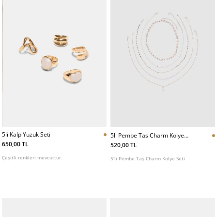
5li Kalp Yuzuk Seti
5li Pembe Tas Charm Kolye
Seti
650,00 TL
520,00 TL
Çeşitli renkleri mevcuttur.
5'li Pembe Taş Charm Kolye Seti