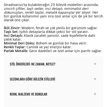
Stradivarius'ta bulabileceğin 2'li bilezik modelleri arasında;
zincirli çiftler, taşlı setler, inci detaylı, minimalist deri
dokunuşları, renkli taşlar, metalik kapanışlar
yer alıyor. Her
biri günlük kullanımın yanı sıra özel anlar için de şık bir tercih
olarak öne çıkar.
İkili Zincir:
Modern, ferah ve çok yönlü bir görünüm sağlar.
Taşlı Set:
Işıltılı detaylarla dikkat çekici bir stil yaratır.
İnci Detaylı:
Klasik zarafeti yansıtır, sade kıyafetlerle dahi
şıklık katar.
Minimal Deri Doku:
Bohem ve günlük bir hava verir.
Renkli Taşlar:
Canlılık ve yaz enerjisi katar.
Parlak Metalik:
Gece davetleri ve özel anlar için parıltı sağlar.
STIL ÖNERILERI: NE ZAMAN, NEYLE?
SEZONLARA GÖRE BILEZIK STILLERI
RENK, MALZEME VE DOKULAR