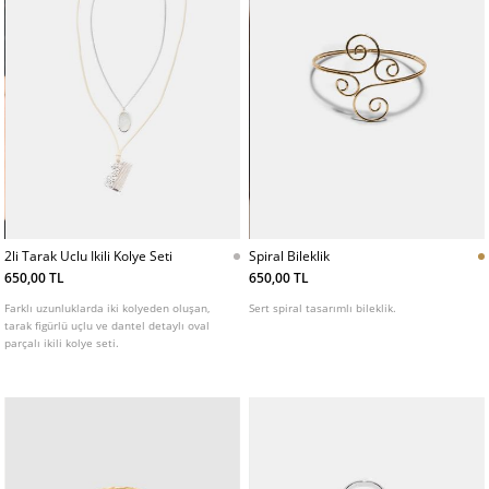
2li Tarak Uclu Ikili Kolye Seti
Spiral Bileklik
650,00 TL
650,00 TL
Farklı uzunluklarda iki kolyeden oluşan,
Sert spiral tasarımlı bileklik.
tarak figürlü uçlu ve dantel detaylı oval
parçalı ikili kolye seti.