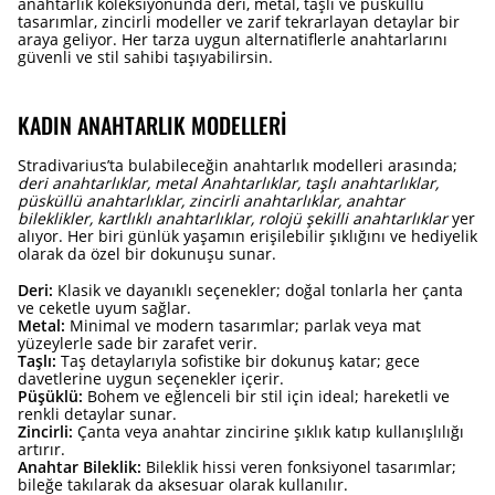
anahtarlık koleksiyonunda deri, metal, taşlı ve püsküllü
tasarımlar, zincirli modeller ve zarif tekrarlayan detaylar bir
araya geliyor. Her tarza uygun alternatiflerle anahtarlarını
güvenli ve stil sahibi taşıyabilirsin.
KADIN ANAHTARLIK MODELLERI
Stradivarius’ta bulabileceğin anahtarlık modelleri arasında;
deri anahtarlıklar, metal Anahtarlıklar, taşlı anahtarlıklar,
püsküllü anahtarlıklar, zincirli anahtarlıklar, anahtar
bileklikler, kartlıklı anahtarlıklar, rolojü şekilli anahtarlıklar
yer
alıyor. Her biri günlük yaşamın erişilebilir şıklığını ve hediyelik
olarak da özel bir dokunuşu sunar.
Deri:
Klasik ve dayanıklı seçenekler; doğal tonlarla her çanta
ve ceketle uyum sağlar.
Metal:
Minimal ve modern tasarımlar; parlak veya mat
yüzeylerle sade bir zarafet verir.
Taşlı:
Taş detaylarıyla sofistike bir dokunuş katar; gece
davetlerine uygun seçenekler içerir.
Püşüklü:
Bohem ve eğlenceli bir stil için ideal; hareketli ve
renkli detaylar sunar.
Zincirli:
Çanta veya anahtar zincirine şıklık katıp kullanışlılığı
artırır.
Anahtar Bileklik:
Bileklik hissi veren fonksiyonel tasarımlar;
bileğe takılarak da aksesuar olarak kullanılır.