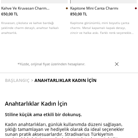
Kahve Ve Kruvasan Charm
Kapitone Mini Canta Charmı
Anahtarlık L03037908
650,00 TL
850,00 TL
Kruvasan, çikolata ve kahve bardağı
Kapitone görünümlü, mini boyutlu çanta
şeklinde charm detaylı, anahtar halkalı
charmı. Metal kapamalı kapak detayı,
anahtarlık.
zincir ve halka askı. Farklı renk seçenekleri
mevcuttur.
*Yüzde, orijinal fiyat üzerinden hesaplanır.
BAŞLANGIÇ
ANAHTARLIKLAR KADIN İÇIN
Anahtarlıklar Kadın İçin
Stiline küçük ama etkili bir dokunuş.
Kadın anahtarlıkları, günlük kullanımda düzeni sağlayan,
şıklığı tamamlayan ve hediyelik olarak da ideal seçenekler
sunan pratik aksesuarlardır. Stradivarius Türkiye’nin