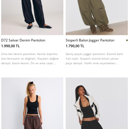
D72 Salvar Denim Pantolon
Stoperli Balon Jogger Pantolon
1.990,00 TL
1.790,00 TL
Orta bel denim pantolon. Kemer köprülü,
Geniş paçalı jogger pantolon. Elastik belli.
önü fermuarlı ve düğmeli. Paçaları düğme
Yan cepli. Stoperli elastik bitişli şalvar
detaylı, balon kesim. Ön ve arka cepli.
paça detaylı. Farklı renk seçenekleri
Farklı renkleri mevcuttur.
mevcuttur.