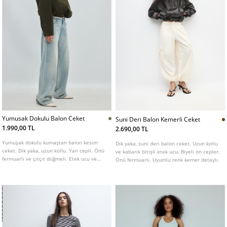
Yumusak Dokulu Balon Ceket
Suni Deri Balon Kemerli Ceket
1.990,00 TL
2.690,00 TL
Yumuşak dokulu kumaştan balon kesim
Dik yaka, suni deri balon ceket. Uzun kollu
ceket. Dik yaka, uzun kollu. Yan cepli. Önü
ve kabarık bitişli etek ucu. Biyeli ön cepler.
fermuarlı ve çıtçıt düğmeli. Etek ucu ve
Önü fermuarlı. Uyumlu renk kemer detaylı.
manşetleri elastik detaylı. Farklı renk
seçenekleri mevcuttur.