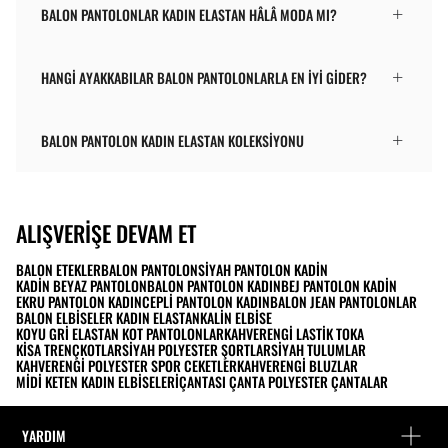
BALON PANTOLONLAR KADIN ELASTAN HÂLÂ MODA MI?
HANGI AYAKKABILAR BALON PANTOLONLARLA EN İYI GIDER?
BALON PANTOLON KADIN ELASTAN KOLEKSIYONU
ALIŞVERIŞE DEVAM ET
BALON ETEKLER
BALON PANTOLON
SIYAH PANTOLON KADIN
KADIN BEYAZ PANTOLON
BALON PANTOLON KADIN
BEJ PANTOLON KADIN
EKRU PANTOLON KADIN
CEPLI PANTOLON KADIN
BALON JEAN PANTOLONLAR
BALON ELBISELER KADIN ELASTAN
KALIN ELBISE
KOYU GRI ELASTAN KOT PANTOLONLAR
KAHVERENGI LASTIK TOKA
KISA TRENÇKOTLAR
SIYAH POLYESTER ŞORTLAR
SIYAH TULUMLAR
KAHVERENGI POLYESTER SPOR CEKETLER
KAHVERENGI BLUZLAR
MIDI KETEN KADIN ELBISELERI
ÇANTASI ÇANTA POLYESTER ÇANTALAR
YARDIM