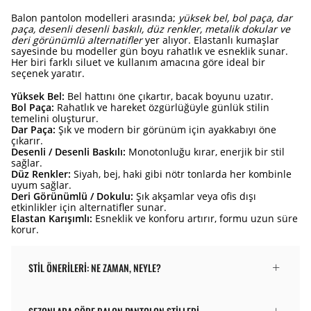
Balon pantolon modelleri arasında;
yüksek bel, bol paça, dar
paça, desenli desenli baskılı, düz renkler, metalik dokular ve
deri görünümlü alternatifler
yer alıyor. Elastanlı kumaşlar
sayesinde bu modeller gün boyu rahatlık ve esneklik sunar.
Her biri farklı siluet ve kullanım amacına göre ideal bir
seçenek yaratır.
Yüksek Bel:
Bel hattını öne çıkartır, bacak boyunu uzatır.
Bol Paça:
Rahatlık ve hareket özgürlüğüyle günlük stilin
temelini oluşturur.
Dar Paça:
Şık ve modern bir görünüm için ayakkabıyı öne
çıkarır.
Desenli / Desenli Baskılı:
Monotonluğu kırar, enerjik bir stil
sağlar.
Düz Renkler:
Siyah, bej, haki gibi nötr tonlarda her kombinle
uyum sağlar.
Deri Görünümlü / Dokulu:
Şık akşamlar veya ofis dışı
etkinlikler için alternatifler sunar.
Elastan Karışımlı:
Esneklik ve konforu artırır, formu uzun süre
korur.
STIL ÖNERILERI: NE ZAMAN, NEYLE?