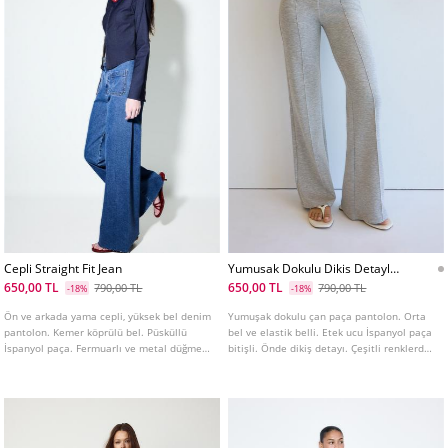
Cepli Straight Fit Jean
Yumusak Dokulu Dikis Detaylı
Can Paca Pantolon
650,00 TL
650,00 TL
790,00 TL
790,00 TL
-18%
-18%
Ön ve arkada yama cepli, yüksek bel denim
Yumuşak dokulu çan paça pantolon. Orta
pantolon. Kemer köprülü bel. Püsküllü
bel ve elastik belli. Etek ucu İspanyol paça
İspanyol paça. Fermuarlı ve metal düğmeli
bitişli. Önde dikiş detayı. Çeşitli renklerde
ön kapama. Farklı renkleri mevcuttur.
mevcuttur.