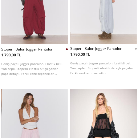
Stoperli Balon Jogger Pantolon
Stoperli Balon Jogger Pantolon
1.790,00 TL
1.790,00 TL
Geniş paçalı jogger pantolon. Lastikli bel.
Geniş paçalı jogger pantolon. Elastik belli.
Yan cepler. Stoperli elastik detaylı paçalar.
Yan cepli. Stoperli elastik bitişli şalvar
Farklı renkleri mevcuttur.
paça detaylı. Farklı renk seçenekleri
mevcuttur.