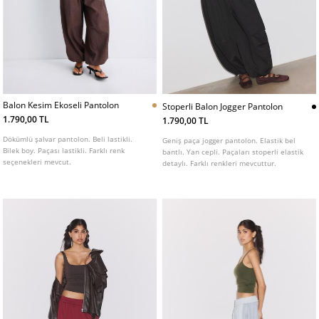
Balon Kesim Ekoseli Pantolon
Stoperli Balon Jogger Pantolon
1.790,00 TL
1.790,00 TL
Dökümlü şalvar pantolon. Beli lastikli.
Geniş paça jogger pantolon. Elastik bel
Bilek boy. Paçası lastikli. Farklı renk
bantlı. Yan cepli. Paçaları stoperli elastik
seçenekleri mevcut.
detaylı. Farklı renkleri mevcuttur.