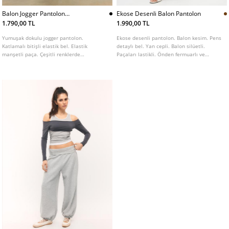
Balon Jogger Pantolon
Ekose Desenli Balon Pantolon
Katlamalı Bel Yumusak Doku
1.790,00 TL
1.990,00 TL
Yumuşak dokulu jogger pantolon.
Ekose desenli pantolon. Balon kesim. Pens
Katlamalı bitişli elastik bel. Elastik
detaylı bel. Yan cepli. Balon silüetli.
manşetli paça. Çeşitli renklerde
Paçaları lastikli. Önden fermuarlı ve
mevcuttur.
düğmeli kapama.