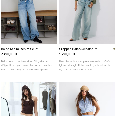
Balon Kesim Denim Ceket
Cropped Balon Sweatshirt
2.490,00 TL
1.790,00 TL
Balon kesim denim ceket. Dik yaka ve
Uzun kollu, bisiklet yaka sweatshirt. Önü
düğmeli manşetli uzun kollar. Yan cepler.
işleme detaylı. Balon kesim, kabarık etek
Pat ile gizlenmiş fermuarlı ön kapama.
uçlu. Farklı renkleri mevcut.
Omuzda apolet detayı. Farklı renk
seçenekleri mevcuttur.