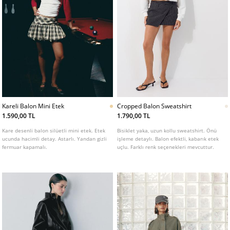
Kareli Balon Mini Etek
Cropped Balon Sweatshirt
1.590,00 TL
1.790,00 TL
Kare desenli balon silüetli mini etek. Etek
Bisiklet yaka, uzun kollu sweatshirt. Önü
ucunda hacimli detay. Astarlı. Yandan gizli
işleme detaylı. Balon efektli, kabarık etek
fermuar kapamalı.
uçlu. Farklı renk seçenekleri mevcuttur.