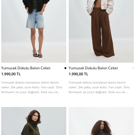
Yumusak Dokulu Balon Ceket
Yumusak Dokulu Balon Ceket
1.990,00 TL
1.990,00 TL
Yumuşak dokulu kumaştan, balon kesim
Yumuşak dokulu kumaştan balon kesim
ceket. Dik yaka, uzun kollu. Yan cepli. Önü
ceket. Dik yaka, uzun kollu. Yan cepli. Önü
fermuarlı ve çıtçıt düğmeli. Etek ucu ve
fermuarlı ve çıtçıt düğmeli. Etek ucu ve
manşetleri elastik detaylı. Farklı renk
manşetleri elastik detaylı. Farklı renk
seçenekleri mevcuttur.
seçenekleri mevcuttur.