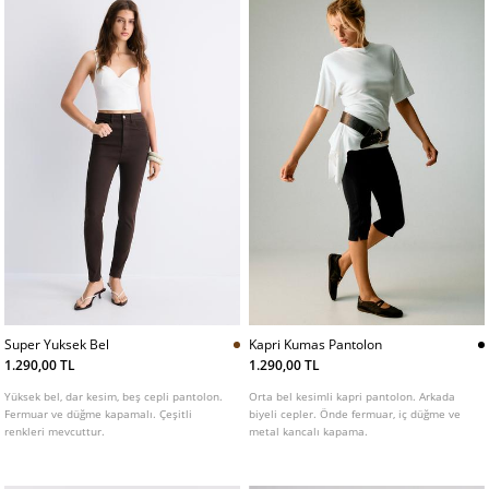
Super Yuksek Bel
Kapri Kumas Pantolon
1.290,00 TL
1.290,00 TL
Yüksek bel, dar kesim, beş cepli pantolon.
Orta bel kesimli kapri pantolon. Arkada
Fermuar ve düğme kapamalı. Çeşitli
biyeli cepler. Önde fermuar, iç düğme ve
renkleri mevcuttur.
metal kancalı kapama.