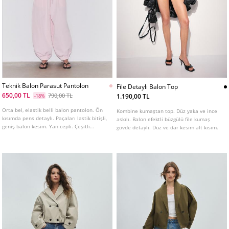
Teknik Balon Parasut Pantolon
File Detaylı Balon Top
650,00 TL
790,00 TL
1.190,00 TL
-18%
Orta bel, elastik belli balon pantolon. Ön
Kombine kumaştan top. Düz yaka ve ince
kısımda pens detaylı. Paçaları lastik bitişli,
askılı. Balon efektli büzgülü file kumaş
geniş balon kesim. Yan cepli. Çeşitli
gövde detaylı. Düz ve dar kesim alt kısım.
renkleri mevcuttur.