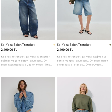
Sal Yaka Balon Trenckot
Sal Yaka Balon Trenckot
2.490,00 TL
2.490,00 TL
Kısa kesim trençkot. Şal yaka. Manşetleri
Kısa kesim trençkot. Şal yaka. Düğmeli ve
düğmeli ve şerit detaylı uzun kollu. Ön
bantlı manşetli uzun kollu. Ön cepli. Balon
cepli. Etek ucu lastikli, balon model. Önü
efektli lastikli etek ucu. Önü kruvaze
kruvaze düğmeli. Farklı renk seçenekleri
düğmeli. Farklı renk seçenekleri mevcuttur.
mevcuttur.