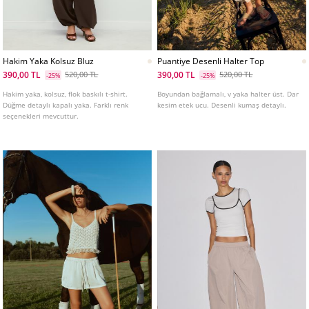
Hakim Yaka Kolsuz Bluz
Puantiye Desenli Halter Top
390,00 TL
390,00 TL
520,00 TL
520,00 TL
-25%
-25%
Hakim yaka, kolsuz, flok baskılı t-shirt.
Boyundan bağlamalı, v yaka halter üst. Dar
Düğme detaylı kapalı yaka. Farklı renk
kesim etek ucu. Desenli kumaş detaylı.
seçenekleri mevcuttur.