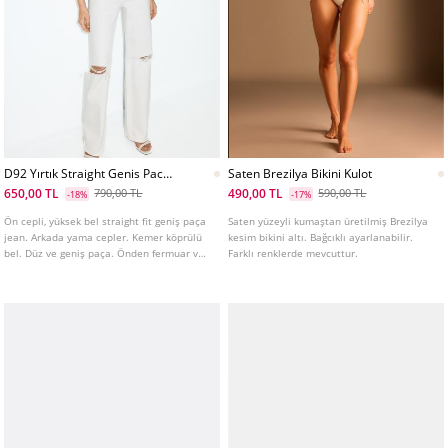
D92 Yırtık Straight Genis Paca
Saten Brezilya Bikini Kulot
Jean
650,00 TL
490,00 TL
790,00 TL
590,00 TL
-18%
-17%
Ön cepli, yüksek bel straight fit geniş paça
Saten yüzeyli kumaştan üretilmiş Brezilya
jean. Arkada yama cepler. Kemer köprülü
kesim bikini altı. Bağcıklı ayarlanabilir.
bel. Düz ve geniş paça. Önden fermuar ve
Farklı renklerde mevcuttur.
metal düğme kapamalı.