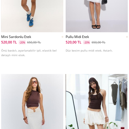
Mini Sardonlu Etek
Pullu Midi Etek
520,00 TL
520,00 TL
650,00 TL
650,00 TL
-20%
-20%
Önü baskılı, ayarlanabilir ipli, elastik bel
Düz kesim pullu midi etek. Astarlı.
detaylı mini etek.