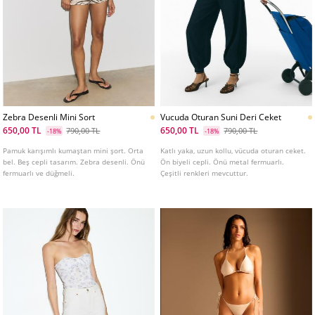
Zebra Desenli Mini Sort
Vucuda Oturan Suni Deri Ceket
650,00 TL
650,00 TL
790,00 TL
790,00 TL
-18%
-18%
Pamuk karışımlı kumaştan mini şort. Orta
Katlı yaka, uzun kollu, vücuda oturan ceket.
bel. Beş cepli tasarım. Zebra desenli. Önü
Ön biyeli cepli. Önü metal fermuarlı.
fermuarlı ve düğmeli.
Çeşitli renkleri mevcuttur.