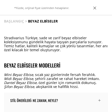
*Yüzde, orijinal fiyat üzerinden hesaplanır.
BAŞLANGIÇ
BEYAZ ELBISELER
Stradivarius Türkiye, sade ve zarif beyaz elbiseler
koleksiyonunu gündelik hayata taşıyan parçalarla sunuyor.
Temiz hatlar, kaliteli kumaşlar ve çok yönlü tasarımlar, her anı
özel kılacak bir temel oluşturuyor.
BEYAZ ELBISELER MODELLERI
Mini Beyaz Elbise
, sıcak yaz günlerinde fersah ferahlık.
Midi Beyaz Elbise
, şehirli zarafet ve rahat hareket imkanı.
Dantel Beyaz Elbise
, özel günler için romantik dokunuş.
Şifon Beyaz Elbise
, akışkanlık ve hafiflik hissi.
STIL ÖNERILERI: NE ZAMAN, NEYLE?