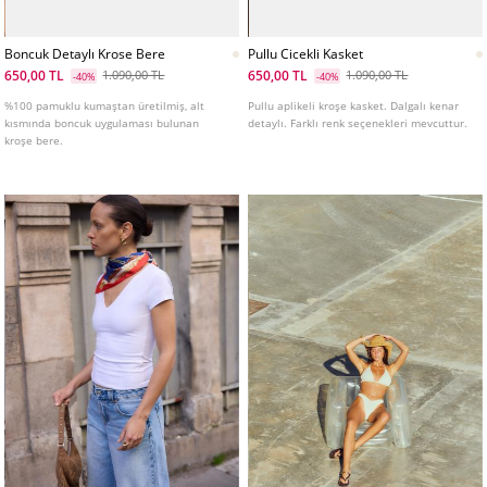
Boncuk Detaylı Krose Bere
Pullu Cicekli Kasket
650,00 TL
650,00 TL
1.090,00 TL
1.090,00 TL
-40%
-40%
%100 pamuklu kumaştan üretilmiş, alt
Pullu aplikeli kroşe kasket. Dalgalı kenar
kısmında boncuk uygulaması bulunan
detaylı. Farklı renk seçenekleri mevcuttur.
kroşe bere.