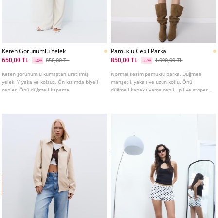
Keten Gorunumlu Yelek
Pamuklu Cepli Parka
650,00 TL
850,00 TL
850,00 TL
1.090,00 TL
-24%
-22%
Keten görünümlü kumaştan üretilmiş
Normal kesim pamuklu parka. Düğmeli
yelek. V yaka ve kolsuz. Ön kısımda biyeli
manşetli, yakalı ve uzun kollu. Önü
cepler. Önü düğmeli kapama.
düğmeli kapaklı yama cepli. İpli ve stoperli
ayarlanabilir bel. Önü fermuarlı ve çıtçıtlı
patletle gizlenen. Çeşitli renkleri
mevcuttur.