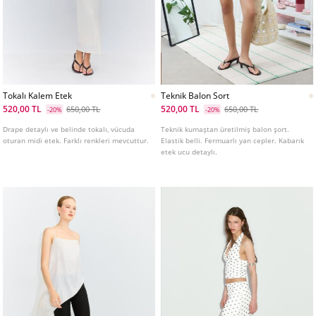
Tokalı Kalem Etek
Teknik Balon Sort
520,00 TL
520,00 TL
650,00 TL
650,00 TL
-20%
-20%
Drape detaylı ve belinde tokalı, vücuda
Teknik kumaştan üretilmiş balon şort.
oturan midi etek. Farklı renkleri mevcuttur.
Elastik belli. Fermuarlı yan cepler. Kabarık
etek ucu detaylı.