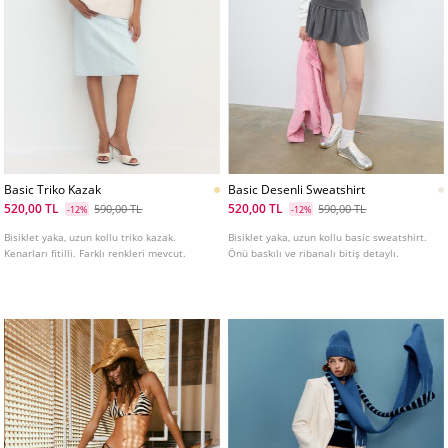
Basic Triko Kazak
Basic Desenli Sweatshirt
520,00 TL
520,00 TL
590,00 TL
590,00 TL
-12%
-12%
Bisiklet yaka, uzun kollu triko kazak.
Bisiklet yaka, uzun kollu basic sweatshirt.
Kenarları fitilli. Farklı renkleri mevcut.
Önü baskılı ve ribanalı bitiş detaylı.