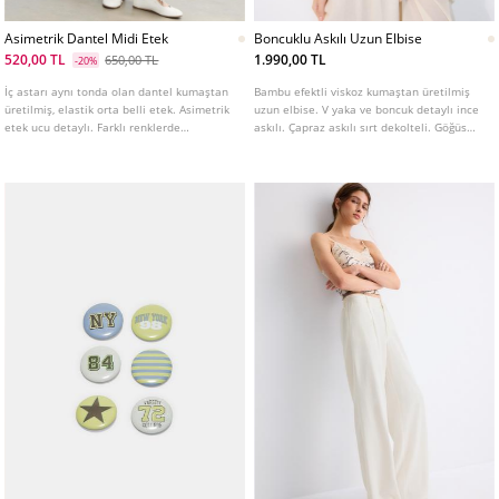
Asimetrik Dantel Midi Etek
Boncuklu Askılı Uzun Elbise
520,00 TL
1.990,00 TL
650,00 TL
-20%
İç astarı aynı tonda olan dantel kumaştan
Bambu efektli viskoz kumaştan üretilmiş
üretilmiş, elastik orta belli etek. Asimetrik
uzun elbise. V yaka ve boncuk detaylı ince
etek ucu detaylı. Farklı renklerde
askılı. Çapraz askılı sırt dekolteli. Göğüs
mevcuttur.
altında büzgü detaylı. Fırfırlı etek ucu.
Astarlı.