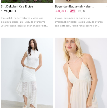
Sırt Dekolteli Kısa Elbise
Boyundan Baglamalı Halter
Yaka Top
1.790,00 TL
390,00 TL
520,00 TL
-25%
İnce askılı, halter yaka ve v yaka kısa
V yaka, boyundan bağlamalı ve
dökümlü elbise. Beli vücuda oturan ve
ayarlanabilir halter yakalı, vücuda oturan
volanlı etekli. Bağcıklı ayarlanabilir sırt
top. Sırtı açık. Farklı renk seçenekleri
dekolteli. Farklı renklerde mevcuttur.
mevcuttur.