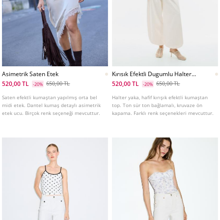
Asimetrik Saten Etek
Kırısık Efektli Dugumlu Halter
Ust
520,00 TL
520,00 TL
650,00 TL
650,00 TL
-20%
-20%
Saten efektli kumaştan yapılmış orta bel
Halter yaka, hafif kırışık efektli kumaştan
midi etek. Dantel kumaş detaylı asimetrik
top. Ton sür ton bağlamalı, kruvaze ön
etek ucu. Birçok renk seçeneği mevcuttur.
kapama. Farklı renk seçenekleri mevcuttur.