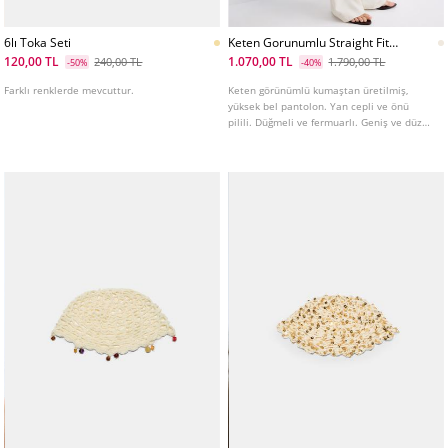
6lı Toka Seti
Keten Gorunumlu Straight Fit
Pantolon
120,00 TL
1.070,00 TL
240,00 TL
1.790,00 TL
-50%
-40%
Farklı renklerde mevcuttur.
Keten görünümlü kumaştan üretilmiş,
yüksek bel pantolon. Yan cepli ve önü
pilili. Düğmeli ve fermuarlı. Geniş ve düz
paça. Farklı renkleri mevcuttur.