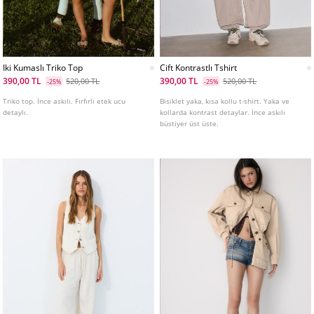
Iki Kumaslı Triko Top
Cift Kontrastlı Tshirt
390,00 TL
390,00 TL
520,00 TL
520,00 TL
-25%
-25%
Triko top. İnce askılı. Fırfırlı etek ucu
Bisiklet yaka, kısa kollu t-shirt. Yaka ve
detaylı.
kollarda kontrast detaylar. İnce askılı
büstiyer üst üste.