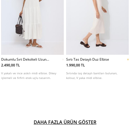
Dokumlu Sırt Dekolteli Uzun
Sırtı Tas Detaylı Duz Elbise
Elbise
2.490,00 TL
1.990,00 TL
V yakalı ve ince askılı midi elbise. Dikey
Sırtında taş detaylı bantları bulunan,
işlemeli ve fırfırlı etek uçlu tasarım.
kolsuz, V yaka midi elbise.
DAHA FAZLA ÜRÜN GÖSTER