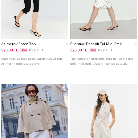
Asimetrik Saten Top
Puantiye Desenli Tul Midi Etek
520,00 TL
520,00 TL
650,00 TL
650,00 TL
-20%
-20%
Kare yaka ve ince askılı saten yüzeyli top.
Tül kumaştan üretilmiş, orta bel ve elastik
Asimetrik etek ucu detaylı.
belli midi etek. Desenli kumaş detaylı.