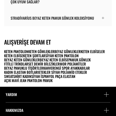
ÇOK UYUM SAĞLAR?
STRADIVARIUS BEYAZ KETEN PAMUK GÖMLEK KOLEKSIYONU
ALIŞVERIŞE DEVAM ET
KETEN PANTOLON
KETEN GÖMLEKLER
BEYAZ GÖMLEKLER
KETEN ELBISELER
KETEN ELBISE
KETEN ŞORTLAR
SIYAH KETEN PANTOLON
BEYAZ KETEN GÖMLEKLER
BEYAZ KETEN ELBISE
PAMUK GÖMLEK
FITILLI TRIKOLAR
SET DEMIR BILEZIKLER
MOR POLIAMITLER
BEYAZ PAMUKLU TIŞÖRTLER
KAHVERENGI SPOR AYAKKABILAR
KADIN ELASTAN BOTLARI
ETEKLER SIYAH POLIAMID ETEKLER
SWEATSHIRT KADIN
SIYAH İSPANYOL PAÇA ELASTAN
AÇIK MAVI JEAN PANTOLON PAMUK
YARDIM
Yardım ve iletişim
HAKKIMIZDA
Siparişi takip edin