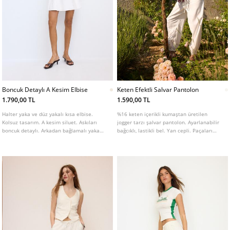
Boncuk Detaylı A Kesim Elbise
Keten Efektli Salvar Pantolon
1.790,00 TL
1.590,00 TL
Halter yaka ve düz yakalı kısa elbise.
%16 keten içerikli kumaştan üretilen
Kolsuz tasarım. A kesim siluet. Askıları
jogger tarzı şalvar pantolon. Ayarlanabilir
boncuk detaylı. Arkadan bağlamalı yaka
bağcıklı, lastikli bel. Yan cepli. Paçaları
kapamalı.
elastik lastikli. Farklı renk seçenekleri
mevcut.