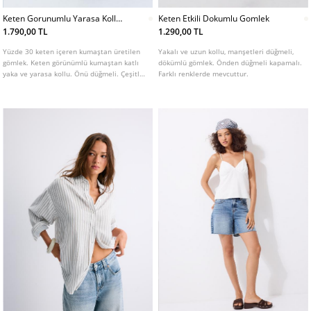
Keten Gorunumlu Yarasa Kollu
Keten Etkili Dokumlu Gomlek
Gomlek
1.790,00 TL
1.290,00 TL
Yüzde 30 keten içeren kumaştan üretilen
Yakalı ve uzun kollu, manşetleri düğmeli,
gömlek. Keten görünümlü kumaştan katlı
dökümlü gömlek. Önden düğmeli kapamalı.
yaka ve yarasa kollu. Önü düğmeli. Çeşitli
Farklı renklerde mevcuttur.
renk seçenekleri mevcuttur.