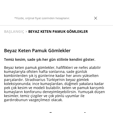
*Yüzde, orijinal fiyat üzerinden hesaplanır.
BAŞLANGIÇ
BEYAZ KETEN PAMUK GÖMLEKLER
Beyaz Keten Pamuk Gömlekler
Temiz kesim, sade şık-her gün stilinle kendini göster.
Beyaz keten pamuk gömlekler, hafiflikleri ve nefes alabilir
kumaşlarıyla ofisten hafta sonlarına, sade günlük
kombinlerden şık iş günlerine kadar her anını yükselten
parçalardır. Stradivarius Türkiye’nin beyaz gömlek
koleksiyonunda; ince kumaşlardan, düğmeli yakalara kadar
pek çok kesim ve modeli bulabilir, keten ve pamuk karışımlı
kumaşların konforunu deneyimleyebilirsin. Yumuşak düşen
kesimler, temiz çizgiler ve çok yönlü uyumlar ile
gardırobunun vazgeçilmezi olacak.