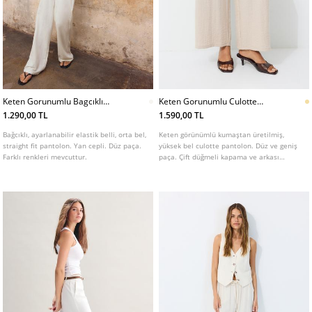
Keten Gorunumlu Bagcıklı
Keten Gorunumlu Culotte
Pantolon
Pantolon
1.290,00 TL
1.590,00 TL
Bağcıklı, ayarlanabilir elastik belli, orta bel,
Keten görünümlü kumaştan üretilmiş,
straight fit pantolon. Yan cepli. Düz paça.
yüksek bel culotte pantolon. Düz ve geniş
Farklı renkleri mevcuttur.
paça. Çift düğmeli kapama ve arkası
elastik belli. Yan cepli. Çeşitli renkleri
mevcuttur.