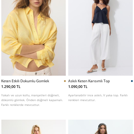
Keten Etkili Dokumlu Gomlek
Askılı Keten Karısımlı Top
1.290,00 TL
1.090,00 TL
Yakalı ve uzun kollu, manşetleri düğmeli,
Ayarlanabilir ince askılı, V yaka top. Farklı
dökümlü gömlek. Önden düğmeli kapamalı.
renkleri mevcuttur.
Farklı renklerde mevcuttur.