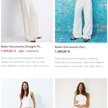
Keten Gorunumlu Straight Fit
Keten Gorunumlu Duz
Pantolon
Pantolon
1.070,00 TL
1.790,00 TL
1.290,00 TL
-40%
Keten görünümlü kumaştan üretilmiş,
Keten görünümlü kumaştan üretilmiş,
yüksek bel pantolon. Yan cepli ve önü
dökümlü, uzun pantolon. Aynı renk bağcıklı,
pilili. Düğmeli ve fermuarlı. Geniş ve düz
ayarlanabilir elastik bel. Yan cepli. Düz ve
paça. Farklı renkleri mevcuttur.
geniş paçalı. Farklı renklerde mevcuttur.