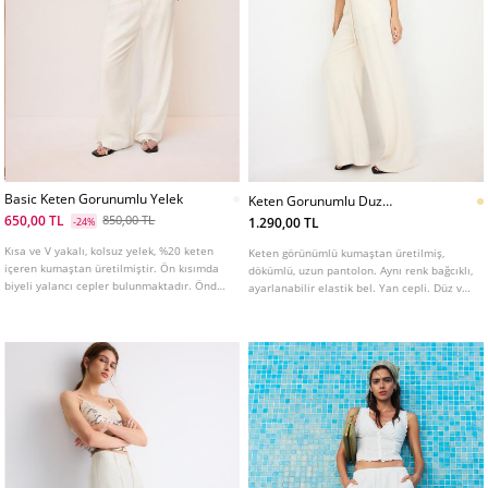
Basic Keten Gorunumlu Yelek
Keten Gorunumlu Duz
Pantolon
650,00 TL
850,00 TL
1.290,00 TL
-24%
Kısa ve V yakalı, kolsuz yelek, %20 keten
Keten görünümlü kumaştan üretilmiş,
içeren kumaştan üretilmiştir. Ön kısımda
dökümlü, uzun pantolon. Aynı renk bağcıklı,
biyeli yalancı cepler bulunmaktadır. Önden
ayarlanabilir elastik bel. Yan cepli. Düz ve
düğme kapamalıdır.
geniş paçalı. Farklı renklerde mevcuttur.