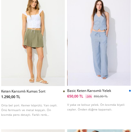
Basic Keten Karısımlı Yelek
Keten Karısımlı Kumas Sort
650,00 TL
850,00 TL
1.290,00 TL
-24%
V yaka ve kolsuz yelek. Ön kısımda biyeli
Orta bel şort. Kemer köprülü. Yan cepli.
cepler. Önden düğme kapamalı.
Önü fermuarlı ve metal kopçalı. Ön
kısımda pens detaylı. Farklı renk
seçenekleri mevcuttur.