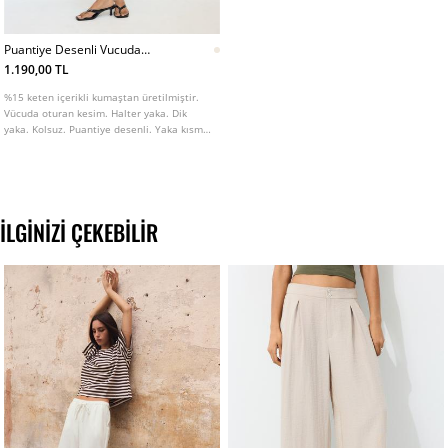
Puantiye Desenli Vucuda
Oturan Top
1.190,00 TL
%15 keten içerikli kumaştan üretilmiştir.
Vücuda oturan kesim. Halter yaka. Dik
yaka. Kolsuz. Puantiye desenli. Yaka kısmı
bağcıklı. Önü düğme kapamalı.
İLGINIZI ÇEKEBILIR