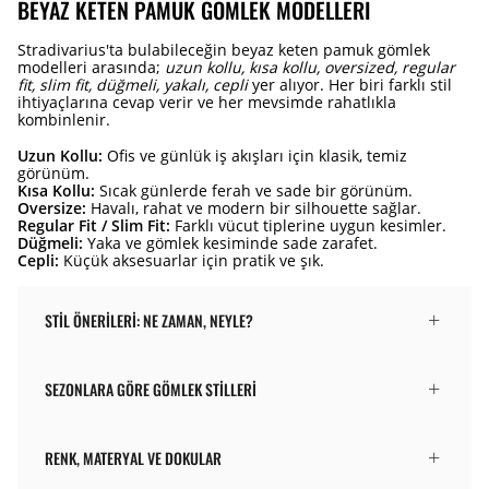
BEYAZ KETEN PAMUK GÖMLEK MODELLERI
Stradivarius'ta bulabileceğin beyaz keten pamuk gömlek
modelleri arasında;
uzun kollu, kısa kollu, oversized, regular
fit, slim fit, düğmeli, yakalı, cepli
yer alıyor. Her biri farklı stil
ihtiyaçlarına cevap verir ve her mevsimde rahatlıkla
kombinlenir.
Uzun Kollu:
Ofis ve günlük iş akışları için klasik, temiz
görünüm.
Kısa Kollu:
Sıcak günlerde ferah ve sade bir görünüm.
Oversize:
Havalı, rahat ve modern bir silhouette sağlar.
Regular Fit / Slim Fit:
Farklı vücut tiplerine uygun kesimler.
Düğmeli:
Yaka ve gömlek kesiminde sade zarafet.
Cepli:
Küçük aksesuarlar için pratik ve şık.
STIL ÖNERILERI: NE ZAMAN, NEYLE?
SEZONLARA GÖRE GÖMLEK STILLERI
RENK, MATERYAL VE DOKULAR