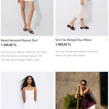
Sırtı Tas Detaylı Duz Elbise
Keten Karısımlı Kumas Sort
1.990,00 TL
1.290,00 TL
Sırtında taş detaylı bantları bulunan,
Orta bel şort. Kemer köprülü. Yan cepli.
kolsuz, V yaka midi elbise.
Önü fermuarlı ve metal kopçalı. Ön
kısımda pens detaylı. Farklı renk
seçenekleri mevcuttur.